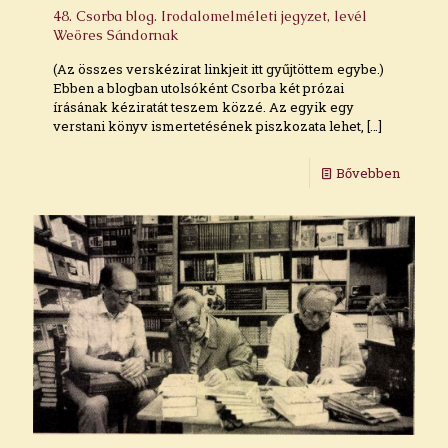
48. Csorba blog. Irodalomelméleti jegyzet, levél
Weöres Sándornak
(Az összes verskézirat linkjeit itt gyűjtöttem egybe.)
Ebben a blogban utolsóként Csorba két prózai
írásának kéziratát teszem közzé. Az egyik egy
verstani könyv ismertetésének piszkozata lehet,
[…]
Bővebben