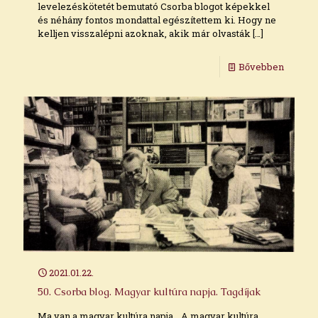
levelezéskötetét bemutató Csorba blogot képekkel
és néhány fontos mondattal egészítettem ki. Hogy ne
kelljen visszalépni azoknak, akik már olvasták
[…]
Bővebben
2021.01.22.
50. Csorba blog. Magyar kultúra napja. Tagdíjak
Ma van a magyar kultúra napja. „A magyar kultúra