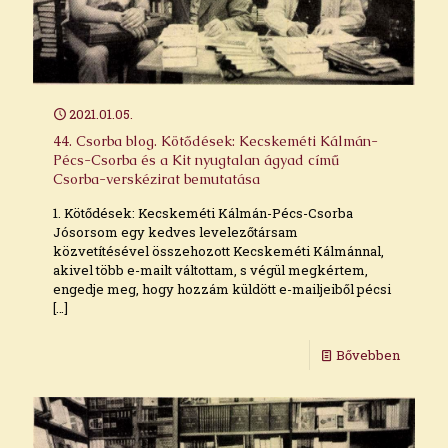
2021.01.05.
44. Csorba blog. Kötődések: Kecskeméti Kálmán-
Pécs-Csorba és a Kit nyugtalan ágyad című
Csorba-verskézirat bemutatása
1. Kötődések: Kecskeméti Kálmán-Pécs-Csorba
Jósorsom egy kedves levelezőtársam
közvetítésével összehozott Kecskeméti Kálmánnal,
akivel több e-mailt váltottam, s végül megkértem,
engedje meg, hogy hozzám küldött e-mailjeiből pécsi
[…]
Bővebben