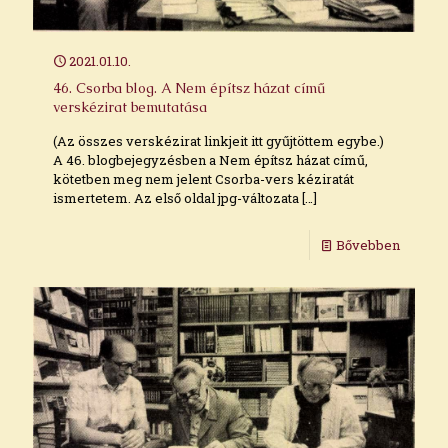
2021.01.10.
46. Csorba blog. A Nem építsz házat című
verskézirat bemutatása
(Az összes verskézirat linkjeit itt gyűjtöttem egybe.)
A 46. blogbejegyzésben a Nem építsz házat című,
kötetben meg nem jelent Csorba-vers kéziratát
ismertetem. Az első oldal jpg-változata
[…]
Bővebben