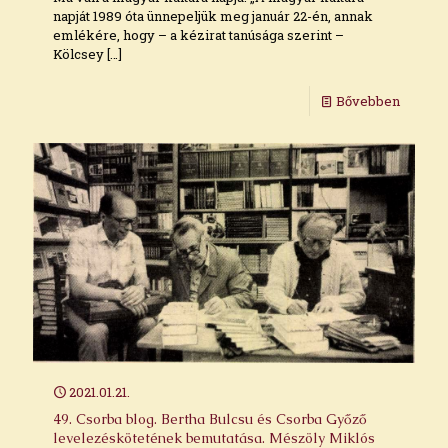
napját 1989 óta ünnepeljük meg január 22-én, annak
emlékére, hogy – a kézirat tanúsága szerint –
Kölcsey
[…]
Bővebben
2021.01.21.
49. Csorba blog. Bertha Bulcsu és Csorba Győző
levelezéskötetének bemutatása. Mészöly Miklós