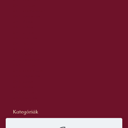
2017. november
2017. október
2017. szeptember
2017. augusztus
2017. június
2017. május
2017. április
2017. március
2017. február
2017. január
2016. december
2016. november
2016. október
2016. szeptember
2016. augusztus
2016. június
2016. május
2016. április
2016. március
Kategóriák
Blog
dr. Szabó László Gyula