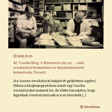
2021.01.03.
42. Csorba blog. A Kétszeres ősz ez… című
verskézirat bemutatása és képzőművészeti
kalandozás Pécsett.
(Az összes verskézirat linkjeit itt gyűjtöttem egybe.)
Ebben a blogbejegyzésben ismét egy Csorba
verskéziratot mutatok be, de előtte bizonyítva, hogy
figyelünk a testvérmúzsákra is és büszkék
[…]
Bővebben