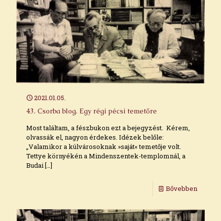
2021.01.05.
43. Csorba blog. Egy régi pécsi temetőre
Most találtam, a fészbukon ezt a bejegyzést. Kérem,
olvassák el, nagyon érdekes. Idézek belőle:
„Valamikor a külvárosoknak »saját« temetője volt.
Tettye környékén a Mindenszentek-templomnál, a
Budai
[…]
Bővebben