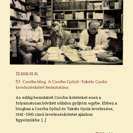
2021.01.31.
53. Csorba blog. A Csorba Győző-Takáts Gyula
levelezéskötet bemutatása
Az eddig bemutatott Csorba-köteteket ezen a
folyamatosan bővített oldalon gyűjtöm egybe. Ebben a
blogban a Csorba Győző és Takáts Gyula levelezése,
1941–1991 című levelezéskötetet ajánlom
figyelmükbe.
[…]