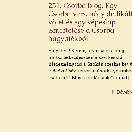
2026. március
251. Csorba blog. Egy
2026. február
Csorba vers, négy dedikál
2026. január
kötet és egy képeslap
2025. december
2025. november
ismertetése a Csorba
2025. október
hagyatékból
2025. szeptember
2025. augusztus
Figyelem! Kérem, olvassa el a blog
2025. július
utolsó bekezdésében a szerkesztői
2025. június
hirdetményt is! 1. Szokás szerint két ú
2025. május
videóval bővítettem a Csorba youtube
2025. április
csatornát. Most a vidámabb Csorbát
[…
2025. március
2025. február
Bőveb
2025. január
2024. december
2024. november
2024. október
2024. szeptember
2024. augusztus