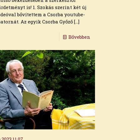
tolsó bekezdésében a szerkesztői
irdetményt is! 1. Szokás szerint két új
ideóval bővítettem a Csorba youtube-
satornát. Az egyik Csorba Győző
[…]
Bővebben
2023.11.07.