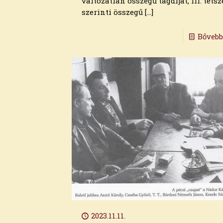
változatlan összegű tagdíjat, ill. tetsz
szerinti összegű
[…]
Bőveb
Archívum
2026. augusztus
2026. július
2026. június
2026. május
2026. április
2023.11.11.