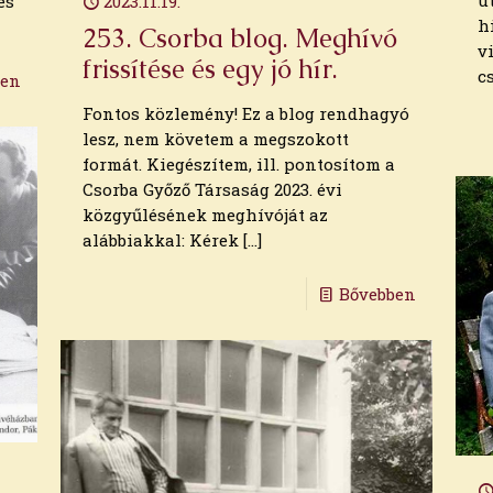
u
és
2023.11.19.
h
253. Csorba blog. Meghívó
v
frissítése és egy jó hír.
c
ben
Fontos közlemény! Ez a blog rendhagyó
lesz, nem követem a megszokott
formát. Kiegészítem, ill. pontosítom a
Csorba Győző Társaság 2023. évi
közgyűlésének meghívóját az
alábbiakkal: Kérek
[…]
Bővebben