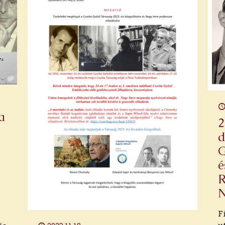
a
2
d
G
é
R
F