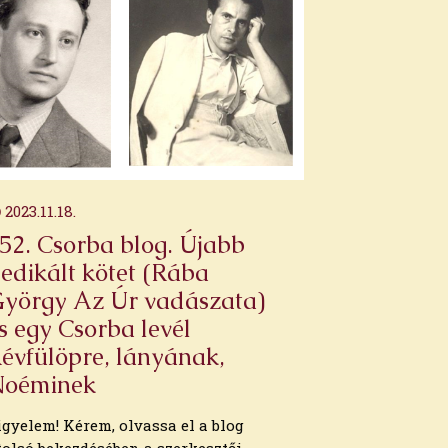
2023.11.18.
52. Csorba blog. Újabb
edikált kötet (Rába
yörgy Az Úr vadászata)
s egy Csorba levél
évfülöpre, lányának,
Noéminek
igyelem! Kérem, olvassa el a blog