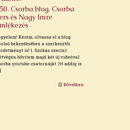
50. Csorba blog. Csorba
ers és Nagy Imre
mlékezés
igyelem! Kérem, olvassa el a blog
tolsó bekezdésében a szerkesztői
irdetményt is! 1. Szokás szerint
étvégén bővítem majd két új videóval
sorba youtube-csatornáját. Itt addig is
]
Bővebben