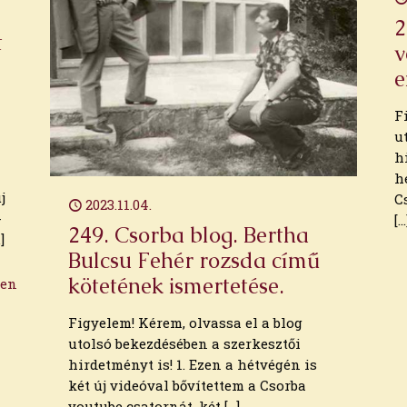
2
t
v
e
F
u
h
h
j
C
2023.11.04.
-
[…
249. Csorba blog. Bertha
]
Bulcsu Fehér rozsda című
kötetének ismertetése.
ben
Figyelem! Kérem, olvassa el a blog
utolsó bekezdésében a szerkesztői
hirdetményt is! 1. Ezen a hétvégén is
két új videóval bővítettem a Csorba
youtube csatornát, két
[…]