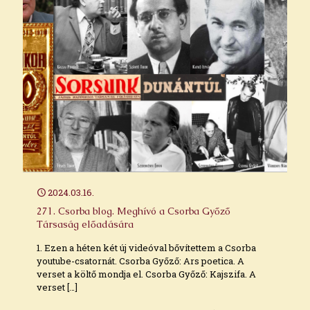
2024.03.16.
271. Csorba blog. Meghívó a Csorba Győző
Társaság előadására
1. Ezen a héten két új videóval bővítettem a Csorba
youtube-csatornát. Csorba Győző: Ars poetica. A
verset a költő mondja el. Csorba Győző: Kajszifa. A
verset
[…]