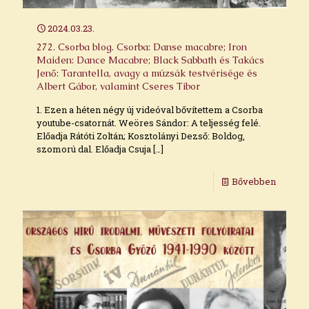
2024.03.23.
272. Csorba blog. Csorba: Danse macabre; Iron
Maiden: Dance Macabre; Black Sabbath és Takács
Jenő: Tarantella, avagy a múzsák testvérisége és
Albert Gábor, valamint Cseres Tibor
1. Ezen a héten négy új videóval bővítettem a Csorba
youtube-csatornát. Weöres Sándor: A teljesség felé.
Előadja Rátóti Zoltán; Kosztolányi Dezső: Boldog,
szomorú dal. Előadja Csuja
[…]
Bővebben