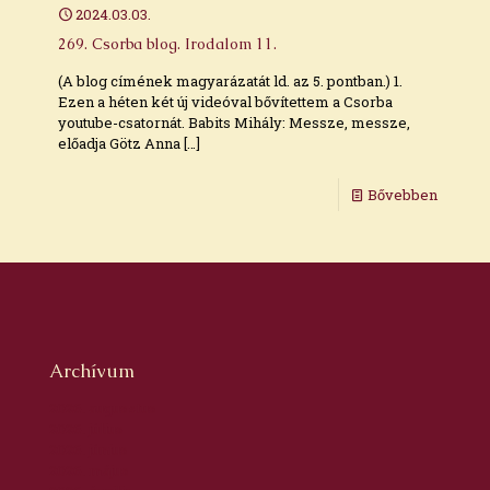
2024.03.03.
269. Csorba blog. Irodalom 11.
(A blog címének magyarázatát ld. az 5. pontban.) 1.
Ezen a héten két új videóval bővítettem a Csorba
youtube-csatornát. Babits Mihály: Messze, messze,
előadja Götz Anna
[…]
Bővebben
Archívum
2026. augusztus
2026. július
2026. június
2026. május