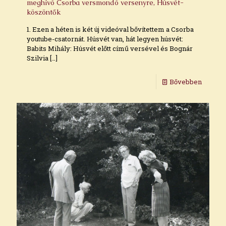
meghívó Csorba versmondó versenyre, Húsvét-
köszöntők
1. Ezen a héten is két új videóval bővítettem a Csorba
youtube-csatornát. Húsvét van, hát legyen húsvét:
Babits Mihály: Húsvét előtt című versével és Bognár
Szilvia
[…]
Bővebben