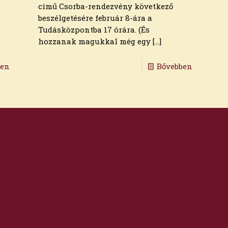
című Csorba-rendezvény következő
beszélgetésére február 8-ára a
Tudásközpontba 17 órára. (És
hozzanak magukkal még egy
[…]
ben
Bővebben