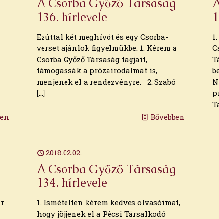
A Csorba Győző Társaság
A
136. hírlevele
1
Ezúttal két meghívót és egy Csorba-
1
verset ajánlok figyelmükbe. 1. Kérem a
C
Csorba Győző Társaság tagjait,
T
támogassák a prózairodalmat is,
b
a
menjenek el a rendezvényre. 2. Szabó
N
[…]
p
T
ben
Bővebben
2018.02.02.
A Csorba Győző Társaság
134. hírlevele
ár
1. Ismételten kérem kedves olvasóimat,
hogy jöjjenek el a Pécsi Társalkodó