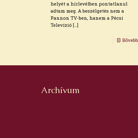
helyét a hírlevélben pontatlanul
adtam meg. A beszélgetés nem a
Pannon TV-ben, hanem a Pécsi
Televízió
[…]
Bőveb
Archívum
2026. augusztus
2026. július
2026. június
2026. május
2026. április