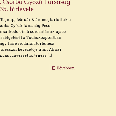
 Csorba Győző Társaság
35. hírlevele
. Tegnap, február 8-án megtartottuk a
sorba Győző Társaság Pécsi
ársalkodó című sorozatának újabb
eszélgetését a Tudásközpontban.
agy Imre irodalomtörténész
rofesszor bevezetője után Aknai
amás művészettörténész
[…]
Bővebben