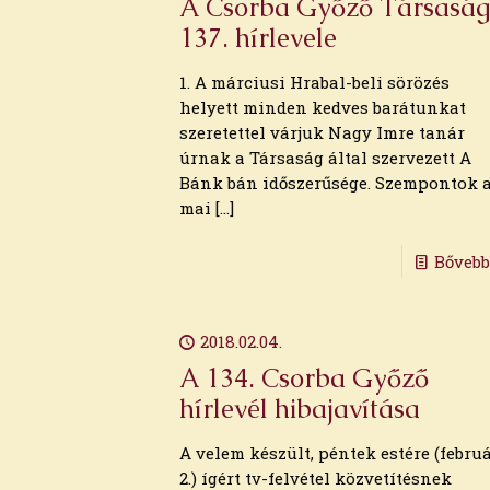
A Csorba Győző Társaság
137. hírlevele
1. A márciusi Hrabal-beli sörözés
helyett minden kedves barátunkat
szeretettel várjuk Nagy Imre tanár
úrnak a Társaság által szervezett A
Bánk bán időszerűsége. Szempontok 
mai
[…]
Bőveb
2018.02.04.
A 134. Csorba Győző
hírlevél hibajavítása
A velem készült, péntek estére (febru
2.) ígért tv-felvétel közvetítésnek