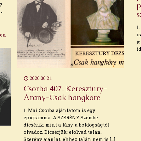
p
?
8-
s
1
i
ben
j
i
2026.06.21.
Csorba 407. Keresztury-
Arany-Csak hangköre
1. Mai Csorba ajánlatom is egy
epigramma: A SZERÉNY Szembe
dícsérik: mint a lány, a boldogságtól
olvadoz. Dícsérjük: elolvad talán.
Szerény ajánlat, ehhez talán nem is
[…]