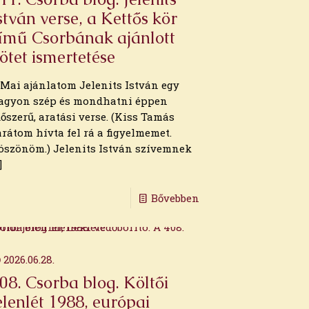
stván verse, a Kettős kör
ímű Csorbának ajánlott
ötet ismertetése
. Mai ajánlatom Jelenits István egy
agyon szép és mondhatni éppen
dőszerű, aratási verse. (Kiss Tamás
arátom hívta fel rá a figyelmemet.
öszönöm.) Jelenits István szívemnek
]
Bővebben
2026.06.28.
08. Csorba blog. Költői
elenlét 1988, európai