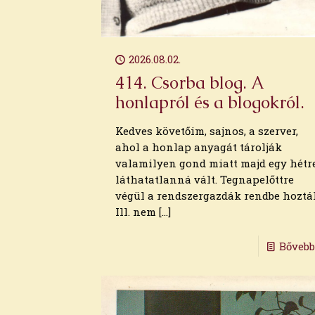
2026.08.02.
414. Csorba blog. A
honlapról és a blogokról.
Kedves követőim, sajnos, a szerver,
ahol a honlap anyagát tárolják
valamilyen gond miatt majd egy hétr
láthatatlanná vált. Tegnapelőttre
végül a rendszergazdák rendbe hoztá
Archívum
Ill. nem
[…]
2026. augusztus
Bőveb
2026. július
2026. június
2026. május
2026. április