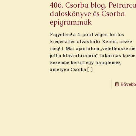
2022. december
406. Csorba blog. Petrarc
2022. november
daloskönyve és Csorba
2022. október
epigrammák
2022. augusztus
2022. július
Figyelem! a 4. pont végén fontos
2022. június
kiegészítés olvasható. Kérem, nézze
2022. május
meg! 1. Mai ajánlatom „véletlenszerű
2022. április
jött a klaviatúrámra”: takarítás közb
2022. március
kezembe került egy hanglemez,
2022. február
amelyen Csorba
[…]
2022. január
2021. december
Bőveb
2021. november
2021. október
2021. szeptember
2021. augusztus
2021. július
2021. június
2021. május
2021. április