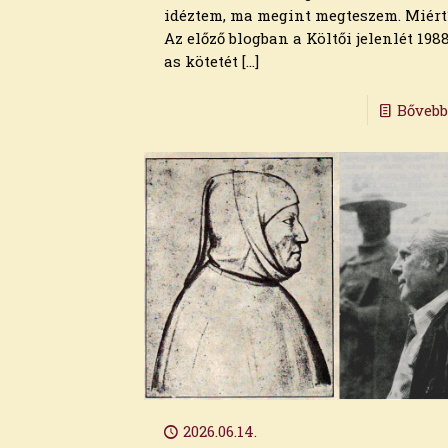
2024. július
idéztem, ma megint megteszem. Miért
2024. június
Az előző blogban a Költői jelenlét 198
2024. május
as kötetét
[…]
2024. április
2024. március
Bőveb
2024. február
2024. január
2023. december
2023. november
2023. október
2023. szeptember
2023. augusztus
2023. július
2023. június
2023. május
2023. április
2023. március
2023. február
2023. január
2026.06.14.