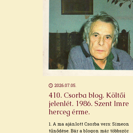
2026. március
2026. február
2026. január
2025. december
2025. november
2025. október
2025. szeptember
2025. augusztus
2025. július
2025. június
2025. május
2025. április
2025. március
2026.07.05.
2025. február
410. Csorba blog. Költői
2025. január
jelenlét. 1986. Szent Imre
2024. december
2024. november
herceg érme.
2024. október
2024. szeptember
1. A ma ajánlott Csorba vers: Simeon
2024. augusztus
tűnődése. Bár a blogon már többször