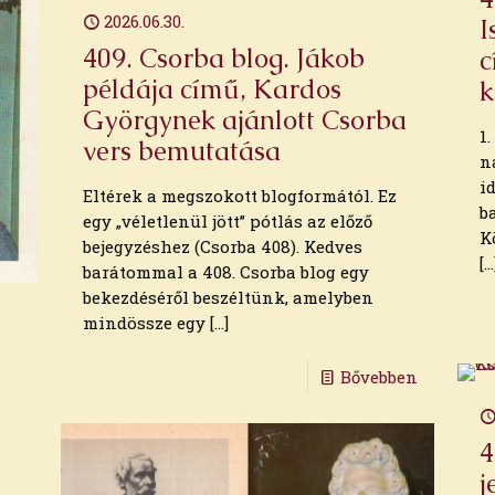
2026.06.30.
I
409. Csorba blog. Jákob
c
példája című, Kardos
k
Györgynek ajánlott Csorba
1
vers bemutatása
n
i
Eltérek a megszokott blogformától. Ez
b
egy „véletlenül jött” pótlás az előző
K
bejegyzéshez (Csorba 408). Kedves
[…
barátommal a 408. Csorba blog egy
bekezdéséről beszéltünk, amelyben
mindössze egy
[…]
Bővebben
4
j