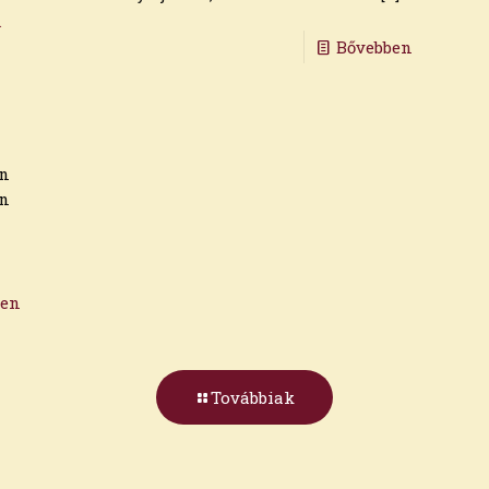
a
Bővebben
en
en
ben
Továbbiak