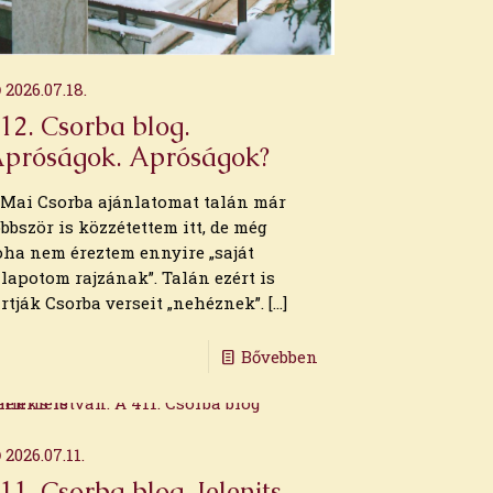
2026.07.18.
12. Csorba blog.
próságok. Apróságok?
. Mai Csorba ajánlatomat talán már
öbbször is közzétettem itt, de még
oha nem éreztem ennyire „saját
llapotom rajzának”. Talán ezért is
artják Csorba verseit „nehéznek”.
[…]
Bővebben
2026.07.11.
11. Csorba blog. Jelenits