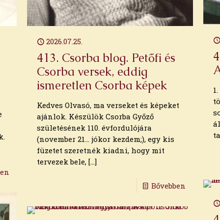
2026.07.25.
4
413. Csorba blog. Petőfi és
A
Csorba versek, eddig
ismeretlen Csorba képek
1
t
Kedves Olvasó, ma verseket és képeket
s
e
ajánlok. Készülök Csorba Győző
á
születésének 110. évfordulójára
t
k.
(november 21… jókor kezdem;), egy kis
füzetet szeretnék kiadni, hogy mit
tervezek bele,
[…]
ben
Bővebben
4