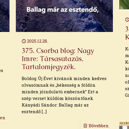
3
K
2025.12.28.
K
375. Csorba blog: Nagy
m
Imre: Társasutazás,
K
Tartalomjegyzék.
k
es
n
Boldog Új Évet kívánok minden kedves
o
olvasómnak és „békesség a földön
s
minden jóindulatú embernek” Ezt a
G
szép verset küldöm köszöntőnek.
Kányádi Sándor: Ballag már az
esztendő
[…]
ben
Bővebben