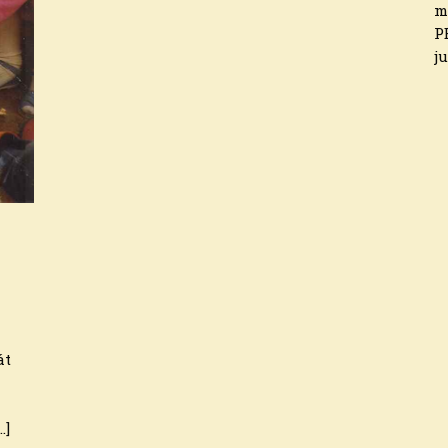
m
P
ju
át
…]