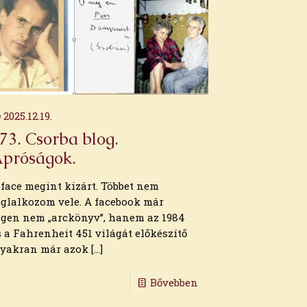
2025.12.19.
73. Csorba blog.
próságok.
 face megint kizárt. Többet nem
oglalkozom vele. A facebook már
égen nem „arckönyv”, hanem az 1984
s a Fahrenheit 451 világát előkészítő
gyakran már azok
[…]
Bővebben