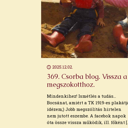
2022. december
2022. november
2022. október
2022. augusztus
2022. július
2022. június
2022. május
2022. április
2022. március
2022. február
2022. január
2025.12.02.
2021. december
369. Csorba blog. Vissza a
2021. november
megszokotthoz.
2021. október
2021. szeptember
Mindenkihez! Ismétlés a tudás…
2021. augusztus
Bocsánat, amiért a TK 1919-es plakátj
2021. július
idézem;) Jobb megszólítás hirtelen
2021. június
nem jutott eszembe. A facebok napok
2021. május
óta össze vissza működik, ill. főként
[
2021. április