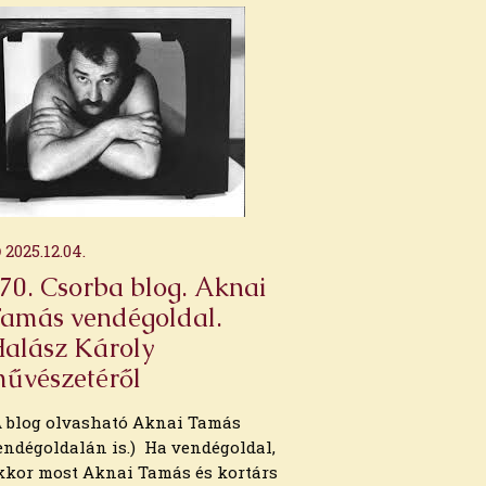
2025.12.04.
70. Csorba blog. Aknai
amás vendégoldal.
alász Károly
űvészetéről
A blog olvasható Aknai Tamás
endégoldalán is.) Ha vendégoldal,
kkor most Aknai Tamás és kortárs