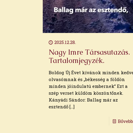
2025.12.28.
Nagy Imre Társasutazás.
Tartalomjegyzék.
Boldog Új Évet kívánok minden kedv
olvasómnak és „békesség a földön
Archívum
minden jóindulatú embernek” Ezt a
szép verset küldöm köszöntőnek.
2026. augusztus
Kányádi Sándor: Ballag már az
2026. július
esztendő
[…]
2026. június
2026. május
Bőveb
2026. április