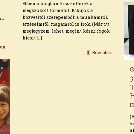
Ebben a blogban kissé eltérek a
megszokott formától. Kibújok a
közvetítői szerepemből: a munkámról,
az
érzéseimről, magamról is írok. (Már itt
megjegyzem: lehet, megint késni fogok
kicsit
[…]
ben
Bővebben
3
T
H
m
(
v
a