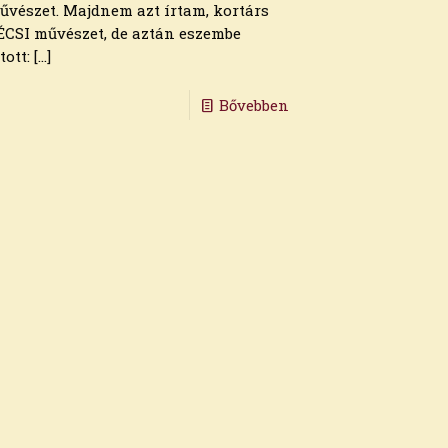
űvészet. Majdnem azt írtam, kortárs
ÉCSI művészet, de aztán eszembe
tott:
[…]
Bővebben