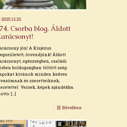
2025.12.23.
74. Csorba blog. Áldott
arácsonyt!
arácsony jön! A Kisjézus
egszületett, örvendjünk! Áldott
arácsonyt, egészségben, családi
örben boldogságban töltött szép
apokat kívánok minden kedves
lvasómnak és szeretteiknek,
zeretettel Versek, képek ajándékba.
iotto:
[…]
Bővebben