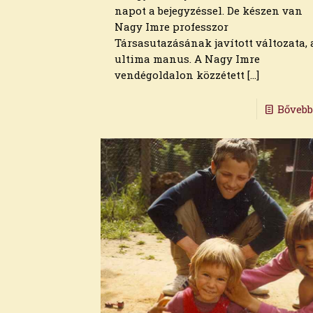
2024. július
napot a bejegyzéssel. De készen van
2024. június
Nagy Imre professzor
2024. május
Társasutazásának javított változata, 
2024. április
ultima manus. A Nagy Imre
2024. március
vendégoldalon közzétett
[…]
2024. február
2024. január
Bőveb
2023. december
2023. november
2023. október
2023. szeptember
2023. augusztus
2023. július
2023. június
2023. május
2023. április
2023. március
2023. február
2023. január