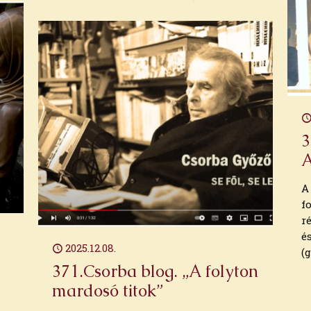
3
A
A
f
r
é
2025.12.08.
(
371.Csorba blog. „A folyton
mardosó titok”