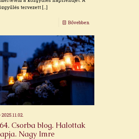
smertetem a közgyűlés napirendjét. A
özgyűlés tervezett
[…]
Bővebben
2025.11.02.
64. Csorba blog. Halottak
apja. Nagy Imre