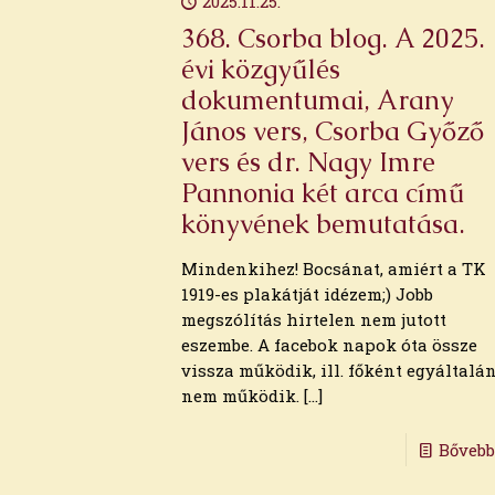
2025.11.25.
368. Csorba blog. A 2025.
évi közgyűlés
dokumentumai, Arany
János vers, Csorba Győző
vers és dr. Nagy Imre
Pannonia két arca című
könyvének bemutatása.
Mindenkihez! Bocsánat, amiért a TK
1919-es plakátját idézem;) Jobb
Archívum
megszólítás hirtelen nem jutott
eszembe. A facebok napok óta össze
2026. augusztus
vissza működik, ill. főként egyáltalá
2026. július
nem működik.
[…]
2026. június
2026. május
Bőveb
2026. április