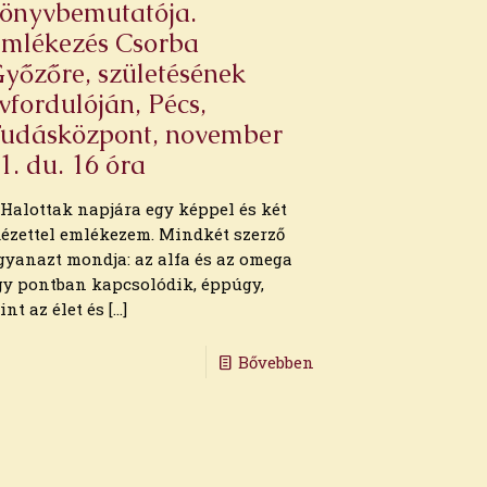
önyvbemutatója.
mlékezés Csorba
yőzőre, születésének
vfordulóján, Pécs,
udásközpont, november
1. du. 16 óra
. Halottak napjára egy képpel és két
dézettel emlékezem. Mindkét szerző
gyanazt mondja: az alfa és az omega
gy pontban kapcsolódik, éppúgy,
int az élet és
[…]
Bővebben