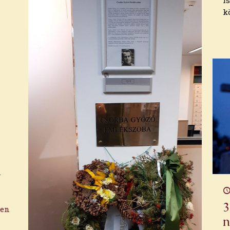
i
k
n
3
ben
n