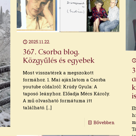
2025.11.22.
367. Csorba blog.
Közgyűlés és egyebek
3
Most visszatérek a megszokott
a
formához. 1. Mai ajánlatom a Csorba
k
youtube oldalról: Krúdy Gyula: A
taposó leányhoz. Előadja Mécs Károly.
i
A mű olvasható formátuma itt
található.
[…]
E
h
m
Bővebben
T