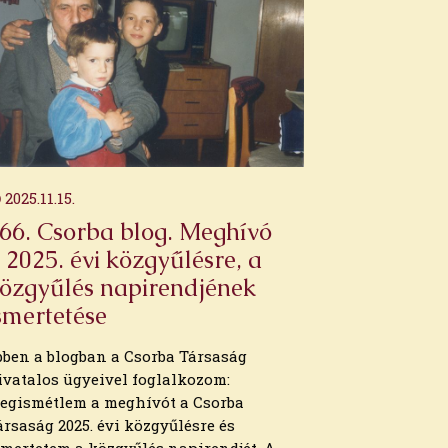
2025.11.15.
66. Csorba blog. Meghívó
 2025. évi közgyűlésre, a
özgyűlés napirendjének
smertetése
bben a blogban a Csorba Társaság
ivatalos ügyeivel foglalkozom:
egismétlem a meghívót a Csorba
ársaság 2025. évi közgyűlésre és