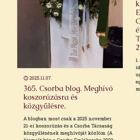
k
E
G
é
T
2
1
i
u
2025.11.07.
e
365. Csorba blog. Meghívó
m
koszorúzásra és
közgyűlésre.
A blogban most csak a 2025 november
21-ei koszorúzás és a Csorba Társaság
közgyűlésének meghívóját közlöm. (A