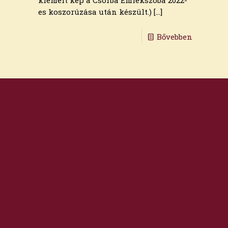
kiemelt kép a Csorba Emlékszoba 2022-
es koszorúzása után készült.)
[…]
Bővebben