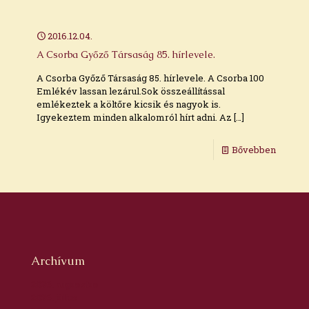
2016.12.04.
A Csorba Győző Társaság 85. hírlevele.
A Csorba Győző Társaság 85. hírlevele. A Csorba 100
Emlékév lassan lezárul.Sok összeállítással
emlékeztek a költőre kicsik és nagyok is.
Igyekeztem minden alkalomról hírt adni. Az
[…]
Bővebben
Archívum
2026. augusztus
2026. július