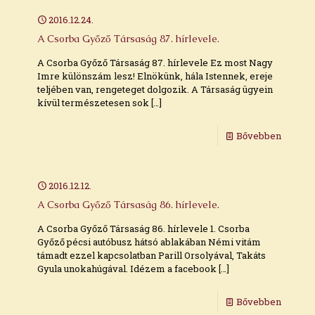
2016.12.24.
A Csorba Győző Társaság 87. hírlevele.
A Csorba Győző Társaság 87. hírlevele Ez most Nagy
Imre különszám lesz! Elnökünk, hála Istennek, ereje
teljében van, rengeteget dolgozik. A Társaság ügyein
kívül természetesen sok
[…]
Bővebben
2016.12.12.
A Csorba Győző Társaság 86. hírlevele.
A Csorba Győző Társaság 86. hírlevele 1. Csorba
Győző pécsi autóbusz hátsó ablakában Némi vitám
támadt ezzel kapcsolatban Parill Orsolyával, Takáts
Gyula unokahúgával. Idézem a facebook
[…]
Bővebben