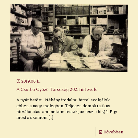
2019.06.11.
A Csorba Győző Társaság 202. hírlevele
A nyár betört… Néhány irodalmi hírrel szolgálok
ebben a nagy melegben. Teljesen demokratikus
hírválogatás: ami nekem teszik, az lesz a hír;) 1. Egy
most a szemem
[…]
Bővebben