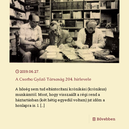
2019.06.27.
A Csorba Győző Társaság 204. hírlevele
A hőség sem tud eltántorítani krónikási (krónikus)
munkámtól. Most, hogy visszaállt a régi rend a
háztartásban (két hétig egyedül voltam) jut időm a
honlapra is. 1.
[…]
Bővebben