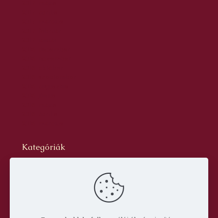
2017. május
2017. április
2017. március
2017. február
2017. január
2016. december
2016. november
2016. október
2016. szeptember
2016. augusztus
2016. június
2016. május
2016. április
2016. március
Kategóriák
Blog
dr. Szabó László Gyula
Hírlevél
Oldal
Prof. Aknai Tamás
Prof. Nagy Imre