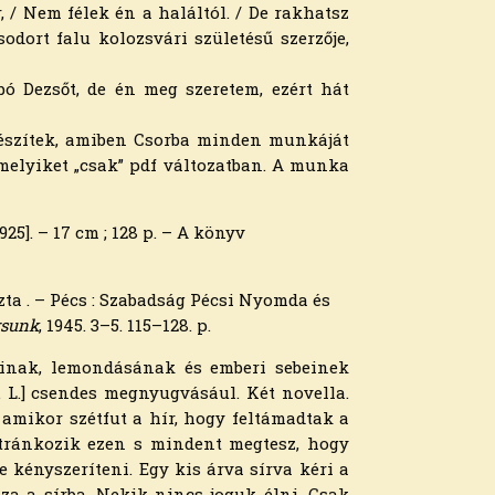
, / Nem félek én a haláltól. / De rakhatsz
dort falu kolozsvári születésű szerzője,
ó Dezsőt, de én meg szeretem, ezért hát
készítek, amiben Csorba minden munkáját
émelyiket „csak” pdf változatban. A munka
5]. – 17 cm ; 128 p. – A könyv
ta . – Pécs : Szabadság Pécsi Nyomda és
rsunk
, 1945. 3–5. 115–128. p.
a­inak, lemondásának és emberi sebei­nek
. L.] csendes megnyugvásául. Két novella.
mikor szétfut a hír, hogy feltámadtak a
tránkozik ezen s mindent meg­tesz, hogy
 kény­szeríteni. Egy kis árva sírva kéri a
za a sírba. Ne­kik nincs joguk élni. Csak