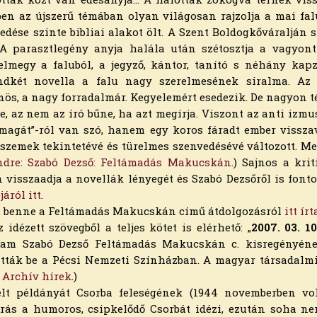
bben az újszerű témában olyan világosan rajzolja a mai fa
edé­se szinte bibliai alakot ölt. A Szent Boldogkőváralján 
 A parasztlegény anyja halála után szét­osztja a vagyon
 elmegy a falu­ból, a jegyző, kántor, tanító s néhány kap
dkét novella a falu nagy sze­relmesének siralma. Az e
nös, a nagy forradal­már. Kegyelemért esedezik. De nagyon t
e, az nem az író bűne, ha azt megírja. Viszont az anti i
magát”-ról van szó, hanem egy koros fáradt ember vissza
i szemek tekintetévé és türelmes szenvedésévé változott. Mer
ndre: Szabó Dezső: Feltámadás Makucskán
.) Sajnos a kri
an visszaadja a novellák lényegét és Szabó Dezsőről is fon
járól itt
.
l, benne a Feltámadás Makucskán című átdolgozásról
itt í
 idézett szövegből a teljes kötet is elérhető: „
2007. 03. 1
tam Szabó Dezső Feltámadás Makucskán c. kisregényének
tatták be a Pécsi Nemzeti Színházban. A magyar társadalmi
 Archív hírek
.)
lt példányát Csorba feleségének (1944 novemberben volt
írás a humoros, csipkelődő Csorbát idézi, ezután soha ne