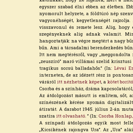
2024. július
egyszer sza­bad élni ebben az életben. E
2024. június
nyomo­rult helyzete, a földtúró nép szenv
2024. május
vagyonéhségét, kegyetlenségét rajzolja.
2024. április
visszavonul és re­mete lesz. Alig, hogy
2024. március
szegényeknek alig adnak valamit. Min
2024. február
hangoztatják: na végre meg­tért a nagy bű
2024. január
bűn. Ami a társadalmi berendez­kedés bűn
2023. december
Itt nem megtérésről, vagy „meggondolta 
2023. november
„zeuszíró” ma­ró villámai szelíd krisztus
2023. október
tragikus sorsú balladahős.” (In:
Lévai E
2023. szeptember
interneten, de az idézett rész is pontos
2023. augusztus
váráról
itt nézhetnek képet
, a
kötet borító
2023. július
Csorba és a színház, dráma kapcsolatáró
2023. június
Az átdolgozást másutt is említem, sőt, az
2023. május
színészének kérése nyomán digitalizál
2023. április
átiratát. A darabot 1945. július 2-án mu
2023. március
szatíra
itt olvasható
. ” (In:
Csorba Honlap,
2023. február
A színpadi átdolgozás egyik most felle
2023. január
„Kicsikének rajongva Ura”. Az „Ura” alá