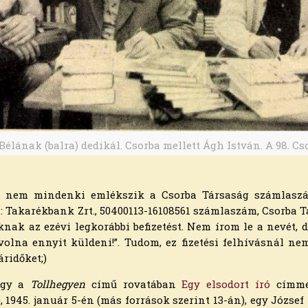
élának (balra) dedikál. Csorba mellett Ágh István. A 98. Cs
tt, nem mindenki emlékszik a Csorba Társaság számlaszám
 Takarékbank Zrt., 50400113-16108561 számlaszám, Csorba Tá
nak az ezévi legkorábbi befizetést. Nem írom le a nevét, de 
lna ennyit küldeni!”. Tudom, ez fizetési felhívásnál nem
áridőket;)
rgy a
Tollhegyen
című rovatában
Egy elsodort író
címmel
1945. január 5-én (más források szerint 13-án), egy József