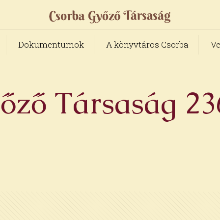
Dokumentumok
A könyvtáros Csorba
Ve
ző Társaság 236