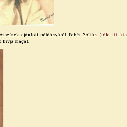
zsefnek ajánlott példányáról Fehér Zoltán (
róla itt írt
 hívja magát.