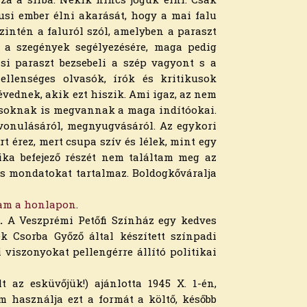
lusi ember élni akarását, hogy a mai falu
szintén a faluról szól, amelyben a paraszt
t a szegények segélye­zésére, maga pedig
zsi paraszt bezsebeli a szép vagyont s a
llenséges olvasók, írók és kritikusok
évednek, akik ezt hiszik. Ami igaz, az nem
zmusoknak is megvannak a maga indítóokai.
vonulásáról, meg­nyugvásáról. Az egykori
t érez, mert csupa szív és lélek, mint egy
tika befejező részét nem találtam meg az
tos mondatokat tartalmaz. Boldogkőváralja
rtam a honlapon
.
0.
A Veszprémi Petőfi Színház egy kedves
 Csorba Győző által készített színpadi
 viszonyokat pellengérre állító politikai
 az esküvőjük!) ajánlotta 1945 X. 1-én,
m használja ezt a formát a költő, később