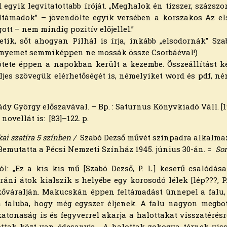
 egyik legvitatottabb íróját. „Meghalok én tízszer, százszor
ltámadok” – jövendölte egyik versében a korszakos Az elso
ott – nem mindig pozitív előjellel.”
ik, sőt ahogyan Pilhál is írja, inkább „elsodornák” Szab
ényemet semmiképpen ne mossák össze Csorbáéval!)
tete éppen a napokban került a kezembe. Összeállítást 
eljes szövegük elérhetőségét is, némelyiket word és pdf, n
dy György előszavával. – Bp. : Saturnus Könyvkiadó Váll. [192
novellát is: [83]–122. p.
kai szatíra 5 színben /
Szabó Dezső művét színpadra alkalmaz
 – Bemutatta a Pécsi Nemzeti Színház 1945. június 30-án. =
So
ól: „Ez a kis kis mű [Szabó Dezső, P. L.] keserű csalódás
ráni átok kialszik s helyébe egy korosodó lélek [lép???, P
váralján. Makucskán éppen feltámadást ün­nepel a falu, a
 a faluba, hogy még egyszer éljenek. A falu nagyon megbo
atonaság is és fegyverrel akarja a halottakat visszatérésre
lottak közt van édesanyja… A halot­tak zokogva térnek viss