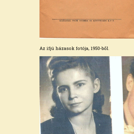
2021. március
2021. február
2021. január
2020. december
2020. november
2020. október
2020. szeptember
Az ifjú házasok fotója, 1950-ből.
2020. augusztus
2020. július
2020. június
2020. május
2020. április
2020. március
2020. február
2020. január
2019. december
2019. november
2019. október
2019. szeptember