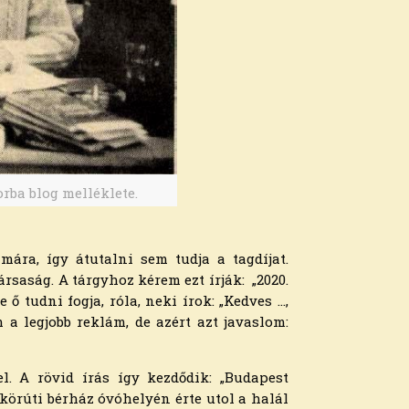
orba blog melléklete.
ára, így átutalni sem tudja a tagdíjat.
rsaság. A tárgyhoz kérem ezt írják: „2020.
ő tudni fogja, róla, neki írok: „Kedves …,
 a legjobb reklám, de azért azt javaslom:
. A rövid írás így kezdődik: „Budapest
 körúti bérház óvóhelyén érte utol a halál