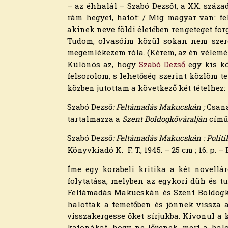
2026. március
– az éhhalál – Szabó Dezsőt, a XX. század
2026. február
rám hegyet, hatot: / Míg magyar van: fe
2026. január
akinek neve földi életében rengeteget forg
2025. december
Tudom, olvasóim közül sokan nem szeret
2025. november
megemlékezem róla. (Kérem, az én vélem
2025. október
Különös az, hogy
Szabó Dezső
egy kis kö
2025. szeptember
felsorolom, s lehetőség szerint közlöm t
2025. augusztus
közben jutottam a következő két tételhez:
2025. július
2025. június
Szabó Dezső
: Feltámadás Makucskán ;
Csaná
2025. május
tartalmazza a
Szent Boldogkőváralján
című 
2025. április
Szabó Dezső
: Feltámadás Makucskán : Politi
2025. március
Könyvkiadó K. F. T., 1945. – 25 cm ; 16. p.
2025. február
2025. január
Íme egy korabeli kritika a két novellár
2024. december
folytatása, melyben az egykori düh és tu
2024. november
Feltámadás Makucskán és Szent Boldogkő
2024. október
halottak a temető­ben és jönnek vissza
2024. szeptember
visszakergesse őket sírjukba. Kivonul a k
2024. augusztus
ka­tonákat, hogy ne lőjjenek, mert a ha­