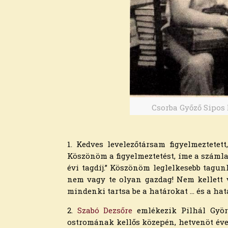
Csorba Győző Sipos B
1. Kedves levelezőtársam figyelmeztete
Archívum
Köszönöm a figyelmeztetést, íme a számla:
évi tagdíj.” Köszönöm leglelkesebb tagunk
2026. augusztus
nem vagy te olyan gazdag! Nem kellett vo
2026. július
mindenki tartsa be a határokat … és a hat
2026. június
2026. május
2.
Szabó Dezsőre
emlékezik Pilhál Gyö
2026. április
ostromának kellős közepén, hetvenöt éve, 