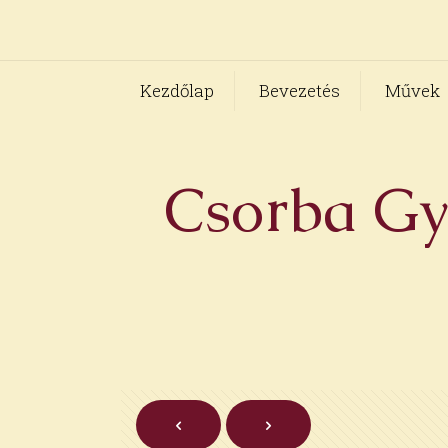
Kezdőlap
Bevezetés
Művek
Csorba Győ