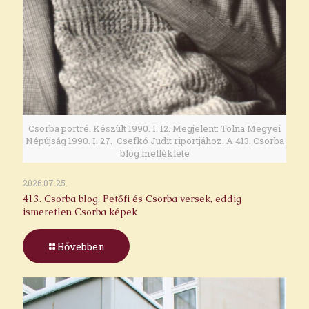
Csorba portré. Készült 1990. I. 12. Megjelent: Tolna Megyei
Népújság 1990. I. 27. Csefkó Judit riportjához. A 413. Csorba
blog melléklete
2026.07.25.
413. Csorba blog. Petőfi és Csorba versek, eddig
ismeretlen Csorba képek
Bővebben