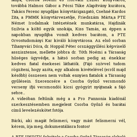
továbbá Halmos Gábor a Pécsi Tüke Alapítvány kurátora,
Takács Ferenc nyugdíjas könyvtárigazgató, Csehné Kardos
Zita, a PMMK könyvtárvezetője, Friedszám Márta,a PTE
Német Irodalmak Intézetének munkatársa, Hajdinák
Szilvia a költő egyik unokája, Kiss Tamás, az éppen a
napokban nyugdíjba vonult kedves barátom, a PTE
Orvostudományi Kar kiváló könyvtárosa. Az első sorban
Tihanyvári Dóra, dr. Hoppál Péter országgyűlési képviselő
asszisztense, mellette jobbra dr. Tóth Noémi a Társaság
hűséges ügyvédje, a hátsó sorban pedig az énekkar
kedves fiatal énekesei láthatók. (Fájó szívvel tudom
rögzíteni, hogy azóta, egy alkalom kivételével (erről majd
később) összesen nem voltak ennyien fiatalok a Társaság
gyűlésein. Szerencsére a Csorba Győző versmondó
verseny ifjú versmondói kicsi gyógyírt nyújtanak a fájó
sebre…
A videóban feltűnik még a a Pro Pannonia kiadónál
szerkesztésemben megjelent Csorba Győző és barátai
című levelezéskötet fotója.
Bárki, aki magát felismeri, vagy mást felismerni vél,
kérem, írja meg, dokumentálásra fontos!
A PTE UNIVTV felvétele a Csorba Győző Társaság alakuló