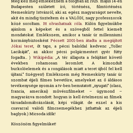
Meg kell még emlékeznem a blogban az 1925. május 14-én
Budapesten született író, történész, filmtörténész
Nemeskürty Istvánról, aki az egész magyarságot nevelte,
akit én mindig tiszteltem és a VALÓDI, nagy professzorok
közé soroltam.
Itt olvashatnak róla
. Külön figyelmükbe
ajánlom a képeket és a szövegből fettel kiemelt
mondatokat. Emlékszem, amikor a tanár úr millenniumi
kormánybiztosként
Pécsett 2001-ben átadta a megújított
Jókai teret
, őt taps, a pécsi baloldal kedvenc „Toller
Lacikáját”, az akkor pécsi polgármestert gyér fütty
fogadta… )
Wikipédia
: „A tér állapota a felújítást követő
években rohamosan leromlott. A kimozdult
burkolóelemek és a rongálások miatt a teret újból fel kell
újítani.” Szégyen!) Emlékszem még Nemeskürty tanár úr
szombat éjjeli filmes bevetőire, amelyeket az ő áldásos
tevékenysége nyomán a tv-ben bemutatott „nyugati” (olasz,
francia, amerikai) művészfilmeket – úgymond –
magyarázva mondott: hogyan is kell értelmezni az filmek
társadalomábrázolását, képi világát. de ezzel a kis
csavarral valódi filmcsemegékhez juthattak az éjjeli
baglyok.) Micsoda idők!
Köszönöm figyelmüket!