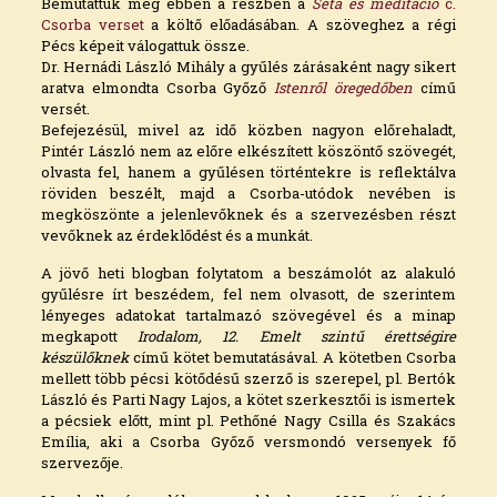
Bemutattuk még ebben a részben a
Séta és meditáció
c.
Csorba verset
a költő előadásában. A szöveghez a régi
Pécs képeit válogattuk össze.
Dr. Hernádi László Mihály a gyűlés zárásaként nagy sikert
aratva elmondta Csorba Győző
Istenről öregedőben
című
versét.
Befejezésül, mivel az idő közben nagyon előrehaladt,
Pintér László nem az előre elkészített köszöntő szövegét,
olvasta fel, hanem a gyűlésen történtekre is reflektálva
röviden beszélt, majd a Csorba-utódok nevében is
megköszönte a jelenlevőknek és a szervezésben részt
vevőknek az érdeklődést és a munkát.
A jövő heti blogban folytatom a beszámolót az alakuló
gyűlésre írt beszédem, fel nem olvasott, de szerintem
lényeges adatokat tartalmazó szövegével és a minap
megkapott
Irodalom, 12. Emelt szintű érettségire
készülőknek
című kötet bemutatásával. A kötetben Csorba
mellett több pécsi kötődésű szerző is szerepel, pl. Bertók
László és Parti Nagy Lajos, a kötet szerkesztői is ismertek
a pécsiek előtt, mint pl. Pethőné Nagy Csilla és Szakács
Emília, aki a Csorba Győző versmondó versenyek fő
szervezője.