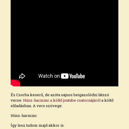
És Csorba keserű, de azóta sajnos beigazolódni látszó
verse:
Húsz-harminc a költő joutube csatornájáról
a költő
előadásban. A vers szövege:
Húsz-harminc
Így lesz tudom majd akkor is: