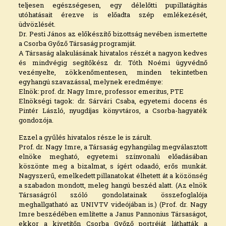
teljesen egészségesen, egy délelőtti pupillatágítás
utóhatásait érezve is előadta szép emlékezését,
üdvözlését.
Dr. Pesti János az előkészítő bizottság nevében ismertette
a Csorba Győző Társaság programját.
A Társaság alakulásának hivatalos részét a nagyon kedves
és mindvégig segítőkész dr. Tóth Noémi ügyvédnő
vezényelte, zökkenőmentesen, minden tekintetben
egyhangú szavazással, melynek eredménye:
Elnök: prof. dr. Nagy Imre, professor emeritus, PTE
Elnökségi tagok: dr. Sárvári Csaba, egyetemi docens és
Pintér László, nyugdíjas könyvtáros, a Csorba-hagyaték
gondozója.
Ezzel a gyűlés hivatalos része le is zárult.
Prof. dr. Nagy Imre, a Társaság egyhangúlag megválasztott
elnöke megható, egyetemi színvonalú előadásában
köszönte meg a bizalmat, s ígért odaadó, erős munkát.
Nagyszerű, emelkedett pillanatokat élhetett át a közönség
a szabadon mondott, meleg hangú beszéd alatt. (Az elnök
Társaságról szóló gondolatainak összefoglalója
meghallgatható az UNIVTV videójában is.) (Prof. dr. Nagy
Imre beszédében említette a Janus Pannonius Társaságot,
ekkor a kivetítőn Csorba Győző portréját láthatták a