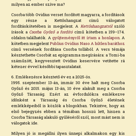
milyen az ember szíve ma?
Csorba több Ovidius verset fordított magyarra, a fordítások
egy része a Kettőshangzat című válogatott
fordításkötetében is megjelent. A
Kettőshangzatról
szóló
írások a
Csorba Győző a fordító
című kötetben a 159–174.
oldalon találhatók. A
gyűjteményről itt írtam a honlapon
. A
kötetben megjelent
Publius Ovidius Naso A hűtlen baráthoz
című versének fordítása Csorba tollából. A vers témája
késztethette Csorbát az epigramma megírására: a Tomi-ba
száműzött, kegyvesztett Ovidius keservére vetítette rá
kétezer évvel későbbi tapasztalatait.
6. Emlékezésre késztető év ez a 2025-ös.
1995. szeptember 13-án, immár 30 éve halt meg Csorba
Győző és 2015. május 13-án, 10 éve alakult meg a Csorba
Győző Társaság. Ezért az évfordulókra emlékezve
időnként a Társaság és Csorba Győző életének
emlékképeiből is közlök a blogokban. Tekintve, hogy az
első bejegyzés ebben a témában hosszú lett, hiszen a
Csorba Társaság alakuló gyűléséről szól, most mást nem is
válogatok ide.
Milyen jó is megállni ilyen ünnepi alkalmakon egy kis