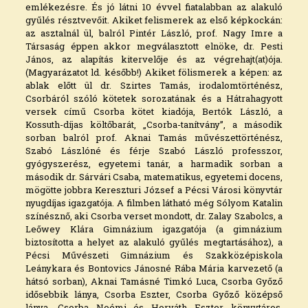
emlékezésre. És jó látni 10 évvel fiatalabban az alakuló
gyűlés résztvevőit. Akiket felismerek az első képkockán:
az asztalnál ül, balról Pintér László, prof. Nagy Imre a
Társaság éppen akkor megválasztott elnöke, dr. Pesti
János, az alapítás kitervelője és az végrehajt(at)ója.
(Magyarázatot ld. később!) Akiket fölismerek a képen: az
ablak előtt ül dr. Szirtes Tamás, irodalomtörténész,
Csorbáról szóló kötetek sorozatának és a Hátrahagyott
versek című Csorba kötet kiadója, Bertók László, a
Kossuth-díjas költőbarát, „Csorba-tanítvány”, a második
sorban balról prof. Aknai Tamás művészettörténész,
Szabó Lászlóné és férje Szabó László professzor,
gyógyszerész, egyetemi tanár, a harmadik sorban a
második dr. Sárvári Csaba, matematikus, egyetemi docens,
mögötte jobbra Kereszturi József a Pécsi Városi könyvtár
nyugdíjas igazgatója. A filmben látható még Sólyom Katalin
színésznő, aki Csorba verset mondott, dr. Zalay Szabolcs, a
Leőwey Klára Gimnázium igazgatója (a gimnázium
biztosította a helyet az alakuló gyűlés megtartásához), a
Pécsi Művészeti Gimnázium és Szakközépiskola
Leánykara és Bontovics Jánosné Rába Mária karvezető (a
hátsó sorban), Aknai Tamásné Timkó Luca, Csorba Győző
idősebbik lánya, Csorba Eszter, Csorba Győző középső
lánya, Csorba Noémi és Horváth Eszter könyvtáros,