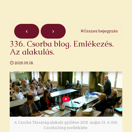
Összes bejegyzés
336. Csorba blog. Emlékezés.
Az alakulás.
2025.05.18.
A Csorba Társaság alakuló gyűlése 2015. május 13. A 336.
Csorba blog melléklete.