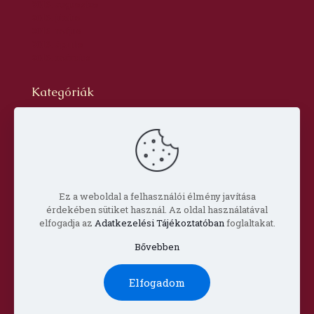
2016. augusztus
2016. június
2016. május
2016. április
2016. március
Kategóriák
Blog
dr. Szabó László Gyula
Hírlevél
Oldal
Prof. Aknai Tamás
Prof. Nagy Imre
Ez a weboldal a felhasználói élmény javítása
érdekében sütiket használ. Az oldal használatával
elfogadja az
Adatkezelési Tájékoztatóban
foglaltakat.
Bővebben
© Copyright 2022 Csorba Győző Társaság |
Impresszum
Elfogadom