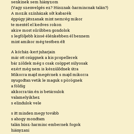
senkinek sem hiányzom
(Vagy szenvelgés ez? Húsznak-harmincnak talán?)
A mozik színházak sőt kabarék
éppúgy játszanak mint nemrég mikor
te mentél el kedves rokon
akire most sűrűbben gondolok
s legföljebb kissé élénkebben él bennem
mint amikor még testben élt
A kórház-kert juharjain
már ott csüggnek a kis propellerek
bár zöldek még s csak csöppet súlyosak
ezért még nem is készülődnek útra
Mikorra majd megérnek s majd mikorra
nyugodtan vetik le maguk s pörögnek
a földig
akkorra tán én is betársulok
valamelyikhez
s elindulok vele
s itt minden megy tovább
s ahogy mondtam
talán húsz-harminc embernek fogok
hiányzani