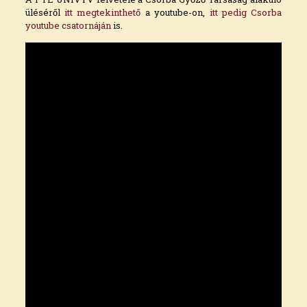
üléséről
itt megtekinthető
a youtube-on,
itt pedig Csorba
youtube csatornáján
is.