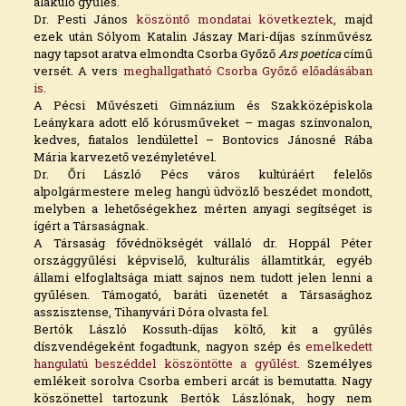
alakuló gyűlés.
Dr. Pesti János
köszöntő mondatai következtek
, majd
ezek után Sólyom Katalin Jászay Mari-díjas színművész
nagy tapsot aratva elmondta Csorba Győző
Ars poetica
című
versét. A vers
meghallgatható Csorba Győző előadásában
is
.
A Pécsi Művészeti Gimnázium és Szakközépiskola
Leánykara adott elő kórusműveket – magas színvonalon,
kedves, fiatalos lendülettel – Bontovics Jánosné Rába
Mária karvezető vezényletével.
Dr. Őri László Pécs város kultúráért felelős
alpolgármestere meleg hangú üdvözlő beszédet mondott,
melyben a lehetőségekhez mérten anyagi segítséget is
ígért a Társaságnak.
A Társaság fővédnökségét vállaló dr. Hoppál Péter
országgyűlési képviselő, kulturális államtitkár, egyéb
állami elfoglaltsága miatt sajnos nem tudott jelen lenni a
gyűlésen. Támogató, baráti üzenetét a Társasághoz
asszisztense, Tihanyvári Dóra olvasta fel.
Bertók László Kossuth-díjas költő, kit a gyűlés
díszvendégeként fogadtunk, nagyon szép és
emelkedett
hangulatú beszéddel köszöntötte a gyűlést.
Személyes
emlékeit sorolva Csorba emberi arcát is bemutatta. Nagy
köszönettel tartozunk Bertók Lászlónak, hogy nem