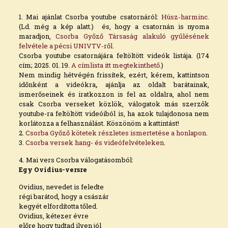
1. Mai ajánlat Csorba youtube csatornáról:
Húsz-harminc.
(Ld. még a kép alatt.) és, hogy a csatornán is nyoma
maradjon,
Csorba Győző Társaság alakuló gyűlésének
felvétele a pécsi UNIVTV-ről.
Csorba youtube csatornájára feltöltött videók listája. (174
cím; 2025. 01. 19.
A címlista itt megtekinthető.
)
Nem mindig hétvégén frissítek, ezért, kérem, kattintson
időnként a videókra
,
ajánlja az oldalt barátainak,
ismerőseinek és iratkozzon is fel az oldalra, ahol nem
csak Csorba verseket közlök, válogatok más szerzők
youtube-ra feltöltött videóiból is, ha azok tulajdonosa nem
korlátozza a felhasználást. Köszönöm a kattintást!
2.
Csorba Győző kötetek részletes ismertetése a honlapon
.
3.
Csorba versek hang- és videófelvételeken
.
4. Mai vers Csorba válogatásomból:
Egy Ovidius-versre
Ovidius, nevedet is feledte
régi barátod, hogy a császár
kegyét elfordította tőled.
Ovidius, kétezer évre
előre hogy tudtad ilyen jól