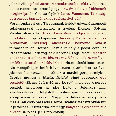
jelenlevők
a pécsi Janus Pannonius szobor előtt
, valamint a
Janus Pannonius Társaság egy
1942. évi felolvasó ülésének
meghívóját
és Csorba Győző
Janus Pannonius Társaság-
beli rendes tagságának igazolását, 1941-ből.)
Versmondással és a Társaságnak küldött üdvözlő üzenetek
felolvasásával folytatódott a gyűlés. Először Sólyom
Katalin olvasta fel
Jókai Anna Kossuth-díjas író üdvözlő
gondolatait
, majd a kaposvári
Berzsenyi Dániel Irodalmi és
Művészeti Társaság elnökének köszöntő levelé
t
tolmácsolta dr. Hernádi László Mihály a pécsi Vers- és
Prózamondó Pedagógusok Körének tagja. Végül
Ágoston
Zoltánnak, a Jelenkor főszerkesztőjének sok személyes
emléket is tartalmazó üdvözletét
Pintér László ismertette.
Kis mozgóképes betét következett: a Jelenkor 30 éves
jubileumára készült filmből az a másfél perc, amelyben
Csorba mondja a
Költők, fiatalok
című versének
egy
részletét
(23. mp és 1 p 40. mp között), majd egy 4 perces
részlet, amelyben az idős költő a Jelenkor fiatal
szerkesztőivel folytatott polémiájáról, szerkesztői
elképzeléséről beszélt. Nagyon érdekes az öreg, néha
már el-elakadó beszédű Csorba intelme: néhány olyan mű
is jó volna a Jelenkorba, amit egy
bányász is élvezettel tud
olvasni
. (6. p és 8 p 50. mp között)