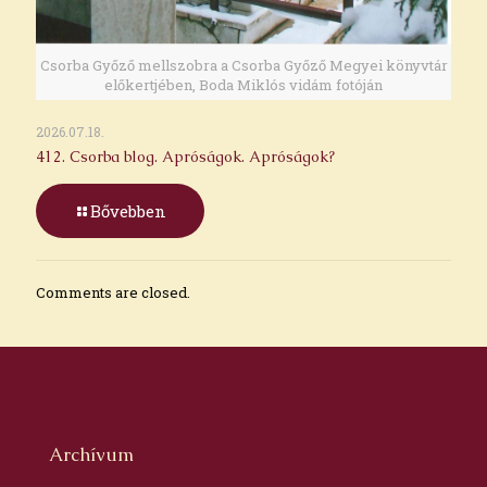
Csorba Győző mellszobra a Csorba Győző Megyei könyvtár
előkertjében, Boda Miklós vidám fotóján
2026.07.18.
412. Csorba blog. Apróságok. Apróságok?
Bővebben
Comments are closed.
Archívum