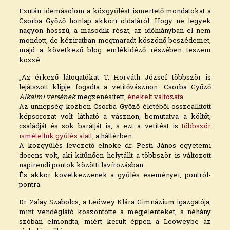
Ezután idemásolom a közgyűlést ismertető mondatokat a
Csorba Győző honlap akkori oldaláról. Hogy ne legyek
nagyon hosszú, a második részt, az időhiányban el nem
mondott, de kéziratban megmaradt köszönő beszédemet,
majd a következő blog emlékidéző részében teszem
közzé.
„Az érkező látogatókat T. Horváth József többször is
lejátszott klipje fogadta a vetítővásznon: Csorba Győző
Alkalmi versének
megzenésített,
énekelt változata
.
Az ünnepség közben Csorba Győző életéből összeállított
képsorozat volt látható a vásznon, bemutatva a költőt,
családját és sok barátját is, s ezt a vetítést is
többször
ismételtük gyűlés alatt
, a háttérben.
A közgyűlés levezető elnöke dr. Pesti János egyetemi
docens volt, aki kitűnően helytállt a többször is változott
napirendi pontok közötti lavírozásban.
És akkor következzenek a gyűlés eseményei, pontról-
pontra.
Dr. Zalay Szabolcs, a Leöwey Klára Gimnázium igazgatója,
mint vendéglátó köszöntötte a megjelenteket, s néhány
szóban elmondta, miért került éppen a Leöweybe az