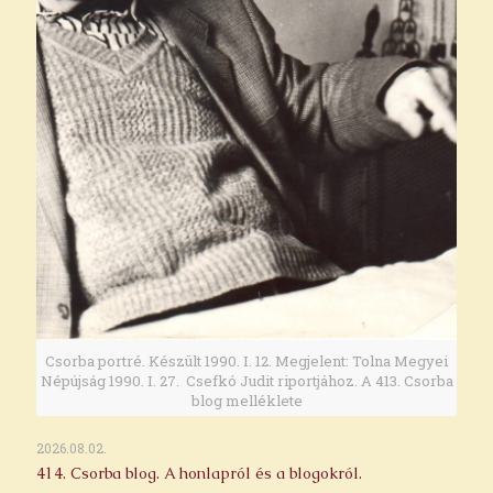
Csorba portré. Készült 1990. I. 12. Megjelent: Tolna Megyei
Népújság 1990. I. 27. Csefkó Judit riportjához. A 413. Csorba
blog melléklete
2026.08.02.
414. Csorba blog. A honlapról és a blogokról.