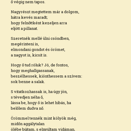
ő végig nem tapos.
Nagyrészt megtettem már a dolgom,
hátra kevés maradt;
hogy felnőttként kezeljen arra
eljött a pillanat.
Szeretnék mellé ülni csöndben,
megérinteni is,
elmondani gondot és örömet,
a nagyot is, kicsit is.
Hogy ő tud róluk? Jó, de fontos,
hogy meghallgassanak,
beszélhessek, kiönthessem a szívem:
sok benne a salak.
S vitatkozhassak is, ha úgy jön,
s tévedjen néha ő,
lássa be, hogy ő is lehet hibás, ha
belőlem dudva nő.
Örömmel tennék mint kölyök még,
midőn aggálytalan
ölébe bújtam, s elnyúltam vidáman,