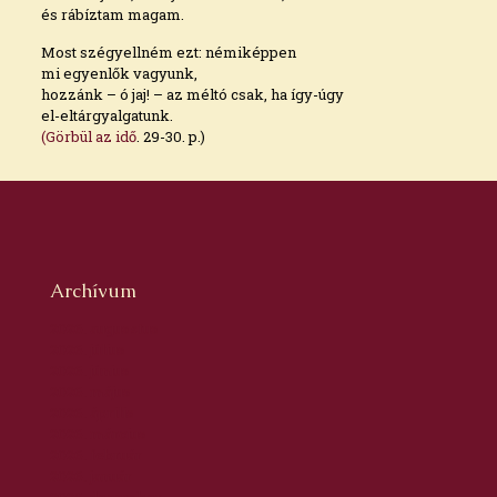
és rábíztam magam.
Most szégyellném ezt: némiképpen
mi egyenlők vagyunk,
hozzánk – ó jaj! – az méltó csak, ha így-úgy
el-eltárgyalgatunk.
(Görbül az idő
. 29-30. p.)
Archívum
2026. augusztus
2026. július
2026. június
2026. május
2026. április
2026. március
2026. február
2026. január