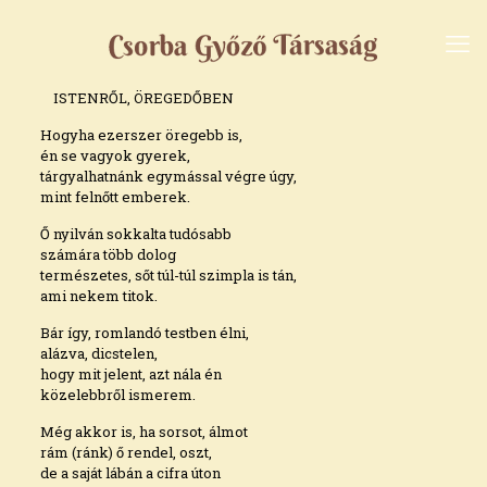
ISTENRŐL, ÖREGEDŐBEN
Hogyha ezerszer öregebb is,
én se vagyok gyerek,
tárgyalhatnánk egymással végre úgy,
mint felnőtt emberek.
Ő nyilván sokkalta tudósabb
számára több dolog
természetes, sőt túl-túl szimpla is tán,
ami nekem titok.
Bár így, romlandó testben élni,
alázva, dicstelen,
hogy mit jelent, azt nála én
közelebbről ismerem.
Még akkor is, ha sorsot, álmot
rám (ránk) ő rendel, oszt,
de a saját lábán a cifra úton