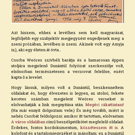
Azt hiszem, ehhez a levélhez sem kell magyarázat,
legföljebb egy szubjektív megjegyzést engedjenek meg: a
zseni prózában, levélben is zseni. Akinek volt egy Amyja
is;), aki egy életen át óvta…
Csorba Weöres szívbéli barátja és a hamarosan éppen
utoljára megjelenő Dunántúl folyóirat szerkesztője volt,
elsősorban természetesen a versrovat felelőse, ezért
kapta ő a levelet.
Hogy lássuk, milyen volt a Dunántúl, beszkenneltem
oldalakat és, hogy élvezetes is legyen, az utolsó, fekete
keretes számban megjelent Weöres verseket is
elolvashatják a link megnyitása után.
Megéri rákattintani!
(Ha már ennyit dolgoztam vele;) És még tovább, miért is
nehéz Csorbát feldolgozni: amikor itt tartottam, elolvastam
A város oldalában
című beszélgetőkötet megfelelő oldalait.
Érdekes, fontos kordokumentum,
közzéteszem itt is
. A
kolofont és a tartalomjegyzéket is másoltam: ez a Dunántúl