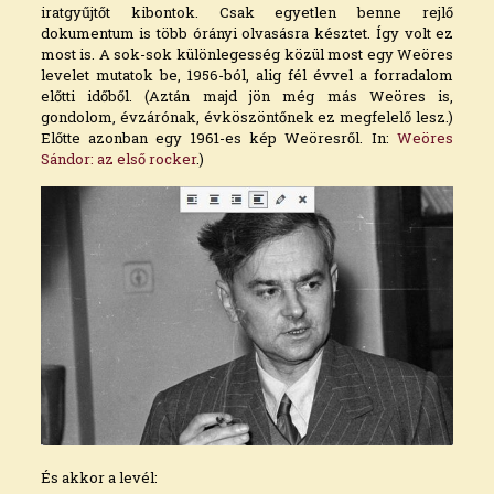
iratgyűjtőt kibontok. Csak egyetlen benne rejlő
dokumentum is több órányi olvasásra késztet. Így volt ez
most is. A sok-sok különlegesség közül most egy Weöres
levelet mutatok be, 1956-ból, alig fél évvel a forradalom
előtti időből. (Aztán majd jön még más Weöres is,
gondolom, évzárónak, évköszöntőnek ez megfelelő lesz.)
Előtte azonban egy 1961-es kép Weöresről. In:
Weöres
Sándor: az első rocker
.)
És akkor a levél: