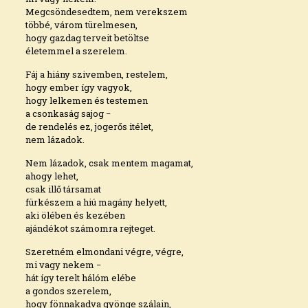
Megcsöndesedtem, nem verekszem
többé, várom türelmesen,
hogy gazdag terveit betöltse
életemmel a szerelem.
Fáj a hiány szivemben, restelem,
hogy ember így vagyok,
hogy lelkemen és testemen
a csonkaság sajog −
de rendelés ez, jogerős itélet,
nem lázadok.
Nem lázadok, csak mentem magamat,
ahogy lehet,
csak illő társamat
fürkészem a hiú magány helyett,
aki ölében és kezében
ajándékot számomra rejteget.
Szeretném elmondani végre, végre,
mi vagy nekem −
hát így terelt hálóm elébe
a gondos szerelem,
hogy fönnakadva gyönge szálain,