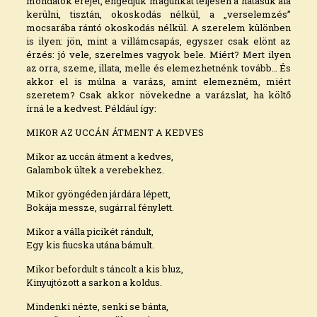
mondatok erejét, engedjük magunkat teljesen a hatásuk alá
kerülni, tisztán, okoskodás nélkül, a „verselemzés”
mocsarába rántó okoskodás nélkül. A szerelem különben
is ilyen: jön, mint a villámcsapás, egyszer csak elönt az
érzés: jó vele, szerelmes vagyok bele. Miért? Mert ilyen
az orra, szeme, illata, melle és elemezhetnénk tovább… És
akkor el is múlna a varázs, amint elemezném, miért
szeretem? Csak akkor növekedne a varázslat, ha költő
írná le a kedvest. Például így:
MIKOR AZ UCCÁN ÁTMENT A KEDVES
Mikor az uccán átment a kedves,
Galambok ültek a verebekhez.
Mikor gyöngéden járdára lépett,
Bokája messze, sugárral fénylett.
Mikor a válla picikét rándult,
Egy kis fiucska utána bámult.
Mikor befordult s táncolt a kis bluz,
Kinyujtózott a sarkon a koldus.
Mindenki nézte, senki se bánta,