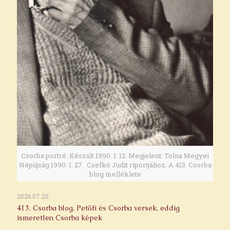
Csorba portré. Készült 1990. I. 12. Megjelent: Tolna Megyei
Népújság 1990. I. 27. Csefkó Judit riportjához. A 413. Csorba
blog melléklete
2026.07.25.
413. Csorba blog. Petőfi és Csorba versek, eddig
ismeretlen Csorba képek