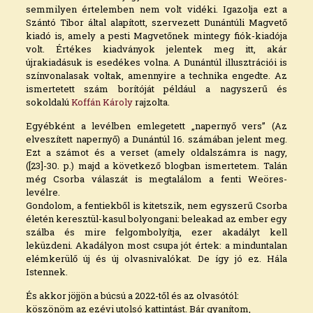
semmilyen értelemben nem volt vidéki. Igazolja ezt a
Szántó Tibor által alapított, szervezett Dunántúli Magvető
kiadó is, amely a pesti Magvetőnek mintegy fiók-kiadója
volt. Értékes kiadványok jelentek meg itt, akár
újrakiadásuk is esedékes volna. A Dunántúl illusztrációi is
színvonalasak voltak, amennyire a technika engedte. Az
ismertetett szám borítóját például a nagyszerű és
sokoldalú
Koffán Károly
rajzolta.
Egyébként a levélben emlegetett „napernyő vers” (Az
elveszített napernyő) a Dunántúl 16. számában jelent meg.
Ezt a számot és a verset (amely oldalszámra is nagy,
([23]-30. p.) majd a következő blogban ismertetem. Talán
még Csorba válaszát is megtalálom a fenti Weöres-
levélre.
Gondolom, a fentiekből is kitetszik, nem egyszerű Csorba
életén keresztül-kasul bolyongani: beleakad az ember egy
szálba és mire felgombolyítja, ezer akadályt kell
leküzdeni. Akadályon most csupa jót értek: a minduntalan
elémkerülő új és új olvasnivalókat. De így jó ez. Hála
Istennek.
És akkor jöjjön a búcsú a 2022-től és az olvasótól:
köszönöm az ezévi utolsó kattintást. Bár gyanítom,