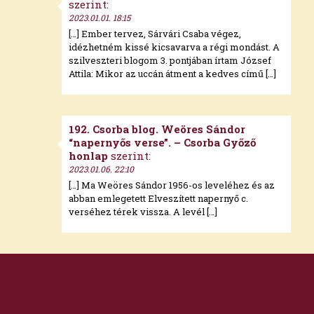
szerint:
2023.01.01. 18:15
[…] Ember tervez, Sárvári Csaba végez,
idézhetném kissé kicsavarva a régi mondást. A
szilveszteri blogom 3. pontjában írtam József
Attila: Mikor az uccán átment a kedves című […]
192. Csorba blog. Weöres Sándor
“napernyős verse”. – Csorba Győző
honlap
szerint:
2023.01.06. 22:10
[…] Ma Weöres Sándor 1956-os leveléhez és az
abban emlegetett Elveszített napernyő c.
verséhez térek vissza. A levél […]