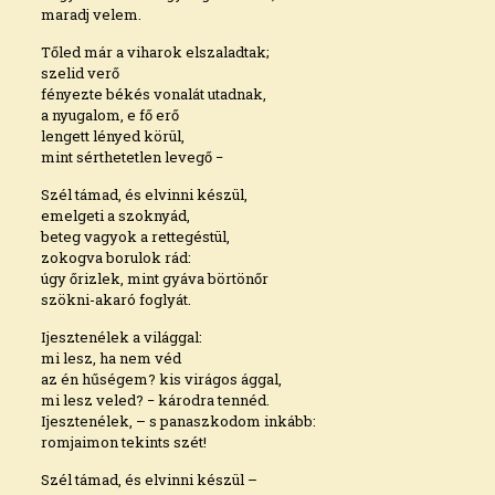
maradj velem.
Tőled már a viharok elszaladtak;
szelid verő
fényezte békés vonalát utadnak,
a nyugalom, e fő erő
lengett lényed körül,
mint sérthetetlen levegő −
Szél támad, és elvinni készül,
emelgeti a szoknyád,
beteg vagyok a rettegéstül,
zokogva borulok rád:
úgy őrizlek, mint gyáva börtönőr
szökni-akaró foglyát.
Ijesztenélek a világgal:
mi lesz, ha nem véd
az én hűségem? kis virágos ággal,
mi lesz veled? − károdra tennéd.
Ijesztenélek, – s panaszkodom inkább:
romjaimon tekints szét!
Szél támad, és elvinni készül –