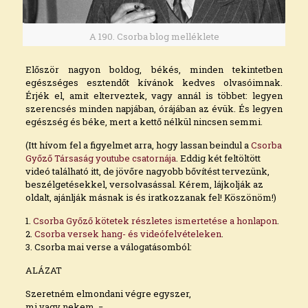
A 190. Csorba blog melléklete
Először nagyon boldog, békés, minden tekintetben
egészséges esztendőt kívánok kedves olvasóimnak.
Érjék el, amit elterveztek, vagy annál is többet: legyen
szerencsés minden napjában, órájában az évük. És legyen
egészség és béke, mert a kettő nélkül nincsen semmi.
(Itt hívom fel a figyelmet arra, hogy lassan beindul a
Csorba
Győző Társaság youtube csatornája
. Eddig két feltöltött
videó található itt, de jövőre nagyobb bővítést tervezünk,
beszélgetésekkel, versolvasással. Kérem, lájkolják az
oldalt, ajánlják másnak is és iratkozzanak fel! Köszönöm!)
1.
Csorba Győző kötetek részletes ismertetése a honlapon
.
2.
Csorba versek hang- és videófelvételeken
.
3. Csorba mai verse a válogatásomból:
ALÁZAT
Szeretném elmondani végre egyszer,
mi vagy nekem. −