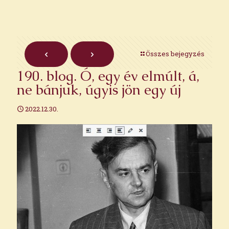
Összes bejegyzés
190. blog. Ó, egy év elmúlt, á,
ne bánjuk, úgyis jön egy új
2022.12.30.