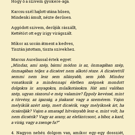
Hogy ő a szivem gyökere-ága.
Karcsu szél hajlott utána hűsen,
Mindenki ámult, nézte derűsen.
Aggódott szivem, derűjük rászállt,
Kettétört ott egy irigy virágszált.
Mikor az uccán átment a kedves,
Tisztán jutottam, tiszta szivekhez.
Marcus Aureliussal értek egyet:
„Mindaz, ami szép, bármi módon is az, önmagában szép,
önmagában teljes: a dicséret nem alkotó része. A dicsérettől
semmi nem lesz sem silányabb, sem jobb. Mindez
vonatkozik a mindennapi életben szépnek mondott
dolgokra is: anyagokra, műalkotásokra. Hát ami valóban
szép, ugyan rászorul-e még valamire? Éppoly kevéssé, mint
a törvény, az igazság, a jóakarat vagy a szemérem. Vajon
melyikük azért szép, mert dicsérik, vagy melyiknek árt, ha
ócsárolják? Vajon a smaragd hitványabb lesz-e, mint volt, ha
nem dicsérik? Vagy az arany, az elefántcsont, a bíbor, a kard,
a virág, vagy a zsenge fa?”
4. Nagyon nehéz dolgom van, amikor egy-egy dossziét,