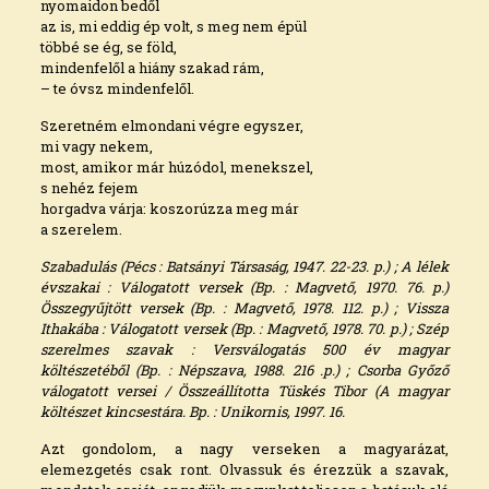
nyomaidon bedől
az is, mi eddig ép volt, s meg nem épül
többé se ég, se föld,
mindenfelől a hiány szakad rám,
– te óvsz mindenfelől.
Szeretném elmondani végre egyszer,
mi vagy nekem,
most, amikor már húzódol, menekszel,
s nehéz fejem
horgadva várja: koszorúzza meg már
a szerelem.
Szabadulás (Pécs : Batsányi Társaság, 1947. 22-23.
p.
) ; A lélek
évszakai : Válogatott versek (Bp. : Magvető, 1970. 76. p.)
Összegyűjtött versek (Bp. : Magvető, 1978. 112.
p.
) ; Vissza
Ithakába : Válogatott versek (Bp. : Magvető, 1978. 70. p.) ;
Szép
szerelmes szavak : Versválogatás 500 év magyar
költészetéből (Bp. : Népszava, 1988. 216 .
p.
) ; Csorba Győző
válogatott versei / Összeállította Tüskés Tibor (A magyar
költészet kincsestára. Bp. : Unikornis, 1997. 16.
Azt gondolom, a nagy verseken a magyarázat,
elemezgetés csak ront. Olvassuk és érezzük a szavak,