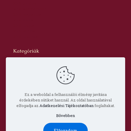
2016. október
2016. szeptember
2016. augusztus
2016. június
2016. május
2016. április
2016. március
Kategóriák
Blog
dr. Szabó László Gyula
Hírlevél
Oldal
Prof. Aknai Tamás
Prof. Nagy Imre
Ez a weboldal a felhasználói élmény javítása
érdekében sütiket használ. Az oldal használatával
elfogadja az
Adatkezelési Tájékoztatóban
foglaltakat.
Bővebben
© Copyright 2022 Csorba Győző Társaság |
Impresszum
Elfogadom