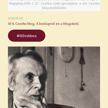
Népújság 1990. I. 27. Csefkó Judit riportjához. A 413. Csorba
blog melléklete
2026.08.02.
414. Csorba blog. A honlapról és a blogokról.
Bővebben