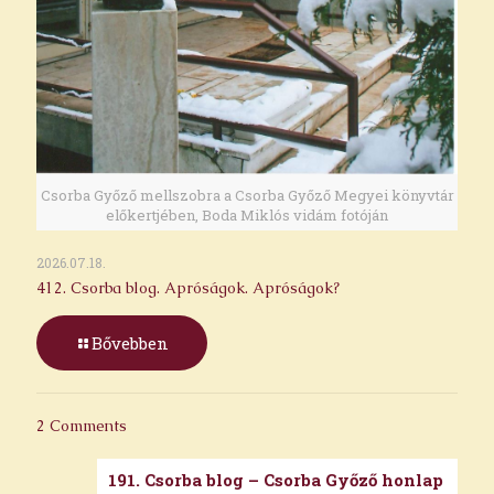
Csorba Győző mellszobra a Csorba Győző Megyei könyvtár
előkertjében, Boda Miklós vidám fotóján
2026.07.18.
412. Csorba blog. Apróságok. Apróságok?
Bővebben
2 Comments
191. Csorba blog – Csorba Győző honlap