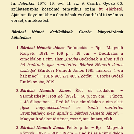
In:
Jelenkor
. 1976. 19. évf. 11. sz. A Csorba Győző 60.
születésnapját köszöntő tematikus szám
itt elérhető
.
Ajánlom figyelmükbe a Csorbának és Csorbáról írt számos
verset, emlékezést.
Bárdosi Német dedikálások Csorba könyvtárán
ak
köteteiben
.
Bárdosi Németh János
: Befogadás. – Bp. : Magvető
Könyvk., 1981. – 109 p. ; 19 cm. – Dedikálás a
címoldalon a cím alatt: „
Csorba Győzőnek, a síron túl is
hű barátnak, igaz szeretettel: Bárdosi Németh János
családja
” (Bárdosi Németh János 1981. március 4.-én
halt meg.). – ISBN 963 271 403 2 kötött. – Csorba Győző
Emlékszoba, 2019.
Bárdosi Németh János:
Élet és irodalom. –
Szombathely : Írott Kő, [1937]. – 60 p. ; 25 cm. – Fűzött.
– Jó állapotban. – Dedikálás a címoldalon a cím alatt:
„
Igaz nagyrabecsüléssel és baráti szertettel,
Szombathely, 1942. április 2. Bárdosi Németh János
”. –
Magyar irodalomtörténet, esszé, tanulmány, cikk.
Bárdosi Németh János
: Fehér pille. – Bp. : Magvető
Könyvk., 1972. – 81 p. ; 19 cm. – Dedikálás a címoldalon