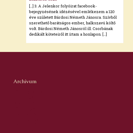
[…] 3. A Jelenkor folyóirat facebook-
bejegyzésének idézésével emlékezem a 120
éve született Bárdosi Németh Jánosra. Szívből
szerethető barátságos ember, halkszavú költő
volt. Bárdosi Németh Jánosról ill. Csorbának
dedikált köteteiről itt írtam a honlapon. […]
Archívum
2026. augusztus
2026. július
2026. június
2026. május
2026. április
2026. március
2026. február
2026. január