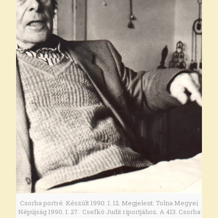
Csorba portré. Készült 1990. I. 12. Megjelent: Tolna Megyei
Népújság 1990. I. 27. Csefkó Judit riportjához. A 413. Csorba