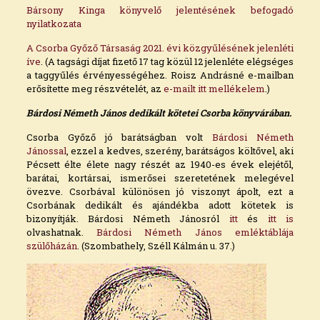
Bársony Kinga könyvelő jelentésének befogadó
nyilatkozata
A Csorba Győző Társaság 2021. évi közgyűlésének jelenléti
íve
. (A tagsági díjat fizető 17 tag közül 12 jelenléte elégséges
a taggyűlés érvényességéhez. Roisz Andrásné e-mailban
erősítette meg részvételét, az
e-mailt itt mellékelem
.)
Bárdosi Németh János dedikált kötetei Csorba könyvárában.
Csorba Győző jó barátságban volt
Bárdosi Németh
Jánossal
, ezzel a kedves, szerény, barátságos költővel, aki
Pécsett élte élete nagy részét az 1940-es évek elejétől,
barátai, kortársai, ismerősei szeretetének melegével
övezve. Csorbával különösen jó viszonyt ápolt, ezt a
Csorbának dedikált és ajándékba adott kötetek is
bizonyítják. Bárdosi Németh Jánosról
itt
és
itt is
olvashatnak.
Bárdosi Németh János emléktáblája
szülőházán
. (Szombathely, Széll Kálmán u. 37.)