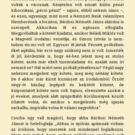
voltak a városnak. Kénytelen volt emiatt külön pénzt
kibocsátani, „pécsi pénzt” – sajnos, ebből nekem nincs –,
és ezen, ugyanúgy, mint most a Nemzeti Bank valamilyen
főemberének a forinton, Bárdosi Németh János aláírása is
szerepelt. Akkoriban őt ez egészen elfoglalta.
Megpróbáltuk a kötetét kiadatni, amikor Béládi Miklós volt
a Magvető irodalmi vezetője, és Simon István is nem-
tudom-én-mi volt ott. Egyszer itt jártak Pécsett, próbáltam
őket agitálni, bár erre nagy szükség nem is volt. Ismerték
őt jól, kérdezték is, hogy 44-ben jelent meg az utolsó
kötete; azóta már eltelt tizenvalahány év, azalatt nem írt
semmit se? Hát miért nem próbált jelentkezni? Végül nagy
nehezen megjelent egy kötete, meg még néhány kötete.
De ő akkor már kicsit kicsúszott az irodalomból. Őrzött
négy-öt házilag legépelt és bekötött kötetet, de
kinyomtatott kötete nem volt. Sajnos, elvesztette azokat a
jó éveket, amelyek alatt nyugodtabb körülmények között
írhatott volna, és amikor a megjelenés még igazán
sarkallta, inspirálta volna őt valami nagyobbra.”
Csorba úgy vall magáról, hogy abba Bárdosi Németh
Jánost is belefoglalja: „Abban is nyilván apámnak voltam
az örököse, hogy szeretek sok mindennel foglalkozni.
Most már tudod, hogy milyen vállalkozó szellemű volt