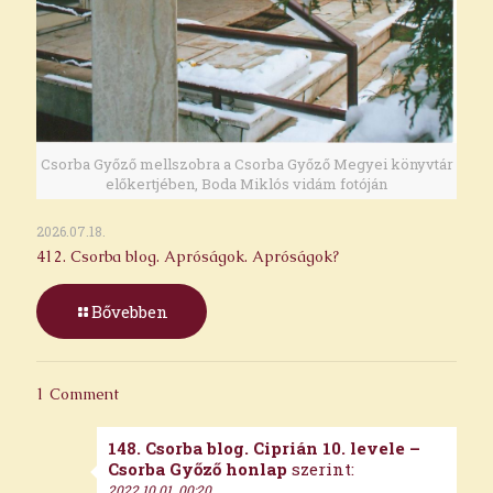
Csorba Győző mellszobra a Csorba Győző Megyei könyvtár
előkertjében, Boda Miklós vidám fotóján
2026.07.18.
412. Csorba blog. Apróságok. Apróságok?
Bővebben
1 Comment
148. Csorba blog. Ciprián 10. levele –
Csorba Győző honlap
szerint:
2022.10.01. 00:20