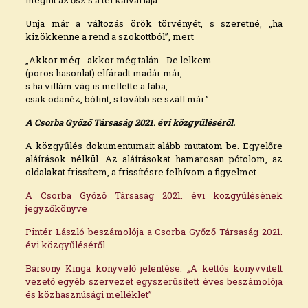
Unja már a változás örök törvényét, s szeretné, „ha
kizökkenne a rend a szokottból”, mert
„Akkor még… akkor még talán… De lelkem
(poros hasonlat) elfáradt madár már,
s ha villám vág is mellette a fába,
csak odanéz, bólint, s tovább se száll már.”
A Csorba Győző Társaság 2021. évi közgyűléséről.
A közgyűlés dokumentumait alább mutatom be. Egyelőre
aláírások nélkül. Az aláírásokat hamarosan pótolom, az
oldalakat frissítem, a frissítésre felhívom a figyelmet.
A Csorba Győző Társaság 2021. évi közgyűlésének
jegyzőkönyve
Pintér László beszámolója a Csorba Győző Társaság 2021.
évi közgyűléséről
Bársony Kinga könyvelő jelentése:
„
A kettős könyvvitelt
vezető egyéb szervezet egyszerűsített éves beszámolója
és közhasznúsági melléklet”