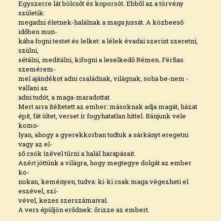
Egyszerre lát bölcsőt és koporsót. Ebből az a törvény
születik:
megadni életnek-halálnak a maga jussát. A közbeeső
időben mun­-
kába fogni testet és lelket: a lélek évadai szerint szeretni,
szülni,
sétálni, meditálni, kifogni a leselkedő Rémen. Férfias
szemérem- ­
mel ajándékot adni családnak, világnak, soha be-nem -
vallani az
adni tudót, a maga-maradottat.
Mert arra ítéltetett az ember: másoknak adja magát, házat
épít, fát ültet, verset ír fogyhatatlan hittel. Bánjunk vele
komo- ­
lyan, ahogy a gyerekkorban tudtuk a sárkányt eregetni
vagy az el­-
ső csók ízével tűrni a halál harapásait.
Azért jöttünk a világra, hogy megtegye dolgát az ember
ko- ­
nokan, keményen, tudva: ki-ki csak maga végezheti el
eszével, szí­-
vével, kezes szerszámaival.
A vers épüljön erődnek: őrizze az embert.