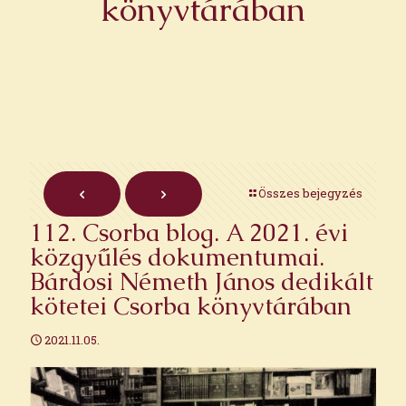
könyvtárában
Összes bejegyzés
112. Csorba blog. A 2021. évi
közgyűlés dokumentumai.
Bárdosi Németh János dedikált
kötetei Csorba könyvtárában
2021.11.05.