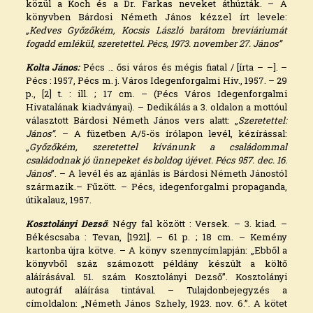
közül a Koch és a Dr. Farkas neveket áthúzták. – A
könyvben Bárdosi Németh János kézzel írt levele:
„Kedves Győzőkém, Kocsis László barátom breviáriumát
fogadd emlékül, szeretettel. Pécs, 1973. november 27. János”
Kolta János:
Pécs … ősi város és mégis fiatal / [írta – –]. –
Pécs : 1957, Pécs m. j. Város Idegenforgalmi Hiv., 1957. – 29
p., [2] t. : ill. ; 17 cm. – (Pécs Város Idegenforgalmi
Hivatalának kiadványai). – Dedikálás a 3. oldalon a mottóul
választott Bárdosi Németh János vers alatt: „
Szeretettel:
János”
. – A füzetben A/5-ös írólapon levél, kézírással:
„
Győzőkém, szeretettel kívánunk a családommal
családodnak jó ünnepeket és boldog újévet. Pécs 957. dec. 16.
János
”. – A levél és az ajánlás is Bárdosi Németh Jánostól
származik.– Fűzött. – Pécs, idegenforgalmi propaganda,
útikalauz, 1957.
Kosztolányi Dezső
: Négy fal között : Versek. – 3. kiad. –
Békéscsaba : Tevan, [1921]. – 61 p. ; 18 cm. – Kemény
kartonba újra kötve. – A könyv szennycímlapján: „Ebből a
könyvből száz számozott példány készült a költő
aláírásával. 51. szám Kosztolányi Dezső”. Kosztolányi
autográf aláírása tintával. – Tulajdonbejegyzés a
címoldalon: „Németh János Szhely, 1923. nov. 6.”. A kötet