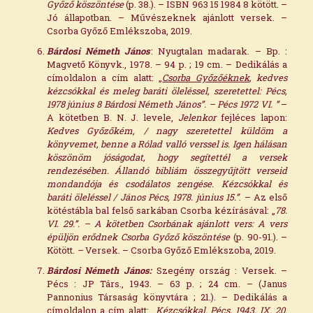
Győző köszöntése
(p. 38.). – ISBN 963 15 1984 8 kötött. –
Jó állapotban. – Művészeknek ajánlott versek. –
Csorba Győző Emlékszoba, 2019.
Bárdosi Németh János
: Nyugtalan madarak. – Bp. :
Magvető Könyvk., 1978. – 94 p. ; 19 cm. – Dedikálás a
címoldalon a cím alatt: „
Csorba Győzőéknek
, kedves
kézcsókkal és meleg baráti öleléssel, szeretettel: Pécs,
1978 június 8 Bárdosi Németh János”. – Pécs 1972 VI. ”
–
A kötetben B. N. J. levele,
Jelenkor
fejléces lapon:
Kedves Győzőkém, / nagy szeretettel küldöm a
könyvemet, benne a Rólad valló verssel is. Igen hálásan
köszönöm jóságodat, hogy segítettél a versek
rendezésében. Állandó bibliám összegyűjtött verseid
mondandója és csodálatos zengése. Kézcsókkal és
baráti öleléssel / János Pécs, 1978. június 15.”
. – Az első
kötéstábla bal felső sarkában Csorba kézírásával: „
78.
VI. 29.”. – A kötetben Csorbának ajánlott vers: A vers
épüljön erődnek Csorba Győző köszöntése
(p. 90-91.). –
Kötött.
–
Versek. – Csorba Győző Emlékszoba, 2019.
Bárdosi Németh János:
Szegény ország : Versek. –
Pécs : JP Társ., 1943. – 63 p. ; 24 cm. – (Janus
Pannonius Társaság könyvtára ; 21.). – Dedikálás a
címoldalon a cím alatt: „
Kézcsókkal. Pécs, 1943. IX. 20.