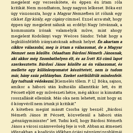
megjelent egy verseskötete, és éppen én írtam róla
kritikát. Nem mondhatom, hogy nagyon lelkeset. Bóka ezt
úgy viszonozta, hogy a
Magyar Nemzet
ben írt rólunk egy
cikket
Egy király, egy cigány
címmel. Ezzel arra utalt, hogy
éppen úgy megjelent nálunk az erdélyi Nagy Istvánnak, a
kommunista írónak valamelyik műve, mint ahogy
megjelent Kodolányi vagy Weöres Sándor. Tehát hogy a
legkülönfélébb irányzatoknak adtunk helyet.
Én akartam a
cikkre válaszolni, meg is írtam a válaszomat, de a Magyar
Nemzet nem közölte. Odaadtam Bárdosi Németh Jánosnak,
aki akkor még Szombathelyen élt, és az Írott Kő című lapot
szerkesztette. Bárdosi János közölte az én válaszomat, és
mellette egy különlenyomatot készíttetett, nem is tudom
már, hány száz példányban. Ezeket szétküldtük mindenfelé.
Így tudtunk védekezni.
[Kiemelés tőlem. P. L] Bóka, sajnos,
amikor a háború után kulturális államtitkár lett, és itt
Pécsett eljött egy művészeti hétre, még akkor is kimutatta
rosszallását ellenünk. Más oka nem lehetett, mint hogy az
ő könyvéről nem írtunk jó kritikát.”
A kötetben megint másutt Csorba így beszél: „Bárdosi
Németh János itt Pécsett, közvetlenül a háború után
„pénzügyminiszter” lett. Tudni kell, hogy Bárdosi Németh
János a városi számvevőség feje is volt. Abban az átmeneti
időszakban, a koalíciós időkben óriási pénzügyi problémái