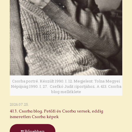
Csorba portré. Készült 1990. I. 12. Megjelent: Tolna Megyei
Népújság 1990. I. 27. Csefkó Judit riportjához. A 413. Csorba
blog melléklete
2026.07.25.
413. Csorba blog. Petőfi és Csorba versek, eddig
ismeretlen Csorba képek
Bővebben