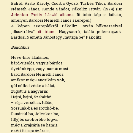
Balról: Arató Károly, Csorba Győző, Tüskés Tibor, Bárdosi
Németh János, Kende Sándor, Pákolitz István. (1974) (In:
Jelenkor. Pintér László albuma
. Itt több kép is látható,
amelyen Bárdosi Németh János szerepel.)
A képen szereplőkről Pákolitz István bökverseivel
„illusztrálva”
itt írtam
. Nagyszerű, találó jellemrajzok.
Bárdosi Németh Jánost így „mutatja be” Pákolitz:
Bukolikus
Neve-híre általános,
bárd-viselős, vagyis bárdos;
ilyeténképp, vagy: namármost
bárd Bárdosi Németh János;
amikor még Jancsikám volt,
gól nélkül védte a hálót;
zúgott is a nagyária:
Hajrá, hajrá, Szabária!
– rójja versét az Időbe,
Sorsunk-ba és Irottkő-be,
Dunántúl-ba, Jelenkor-ba,
Ill(y)és szekerébe fogva;
még a krajcárja se hamis,
ezért futja prózára is;