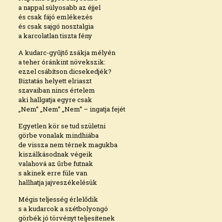
a nappal súlyosabb az éjjel
és csak fájó emlékezés
és csak sajgó nosztalgia
a karcolatlan tiszta fény
A kudarc-gyűjtő zsákja mélyén
a teher óránkint növekszik:
ezzel csábítson dicsekedjék?
Biztatás helyett elriaszt
szavaiban nincs értelem
aki hallgatja egyre csak
„Nem” „Nem” „Nem” – ingatja fejét
Egyetlen kör se tud születni
görbe vonalak mindhiába
de vissza nem térnek magukba
kiszálkásodnak végeik
valahová az űrbe futnak
s akinek erre füle van
hallhatja jajveszékelésük
Mégis teljesség érlelődik
s a kudarcok a szétbolyongó
görbék jó törvényt teljesítenek