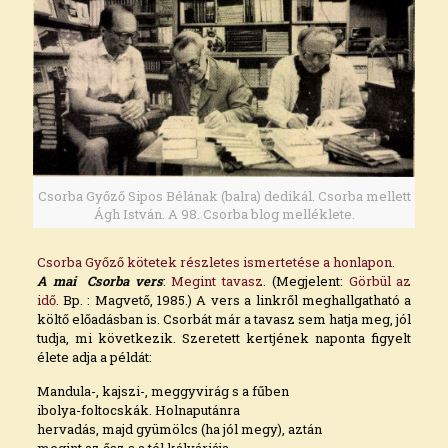
Csorba Győző Sipos Bélának (balra) dedikál. Csorba mellett
Ágh István. A 98. Csorba blog melléklete.
Csorba Győző kötetek részletes ismertetése a honlapon
.
A mai Csorba vers
:
Megint tavasz
. (Megjelent:
Görbül az
idő
. Bp. : Magvető, 1985.) A vers a linkről meghallgatható a
költő előadásban is. Csorbát már a tavasz sem hatja meg, jól
tudja, mi következik. Szeretett kertjének naponta figyelt
élete adja a példát:
Mandula-, kajszi-, meggyvirág s a fűben
ibolya-foltocskák. Holnaputánra
hervadás, majd gyümölcs (ha jól megy), aztán
megint az ősz s a tél kálváriája.