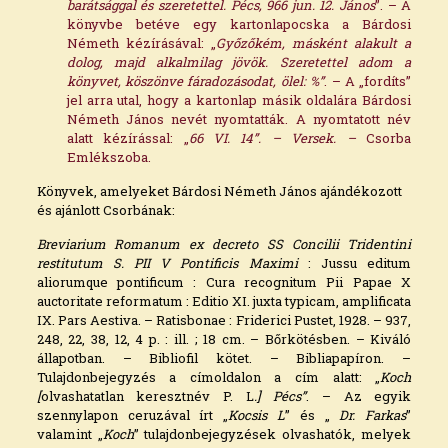
barátsággal és szeretettel. Pécs, 966 jun. 12. János
”. – A
könyvbe betéve egy kartonlapocska a Bárdosi
Németh kézírásával: „
Győzőkém, másként alakult a
dolog, majd alkalmilag jövök. Szeretettel adom a
könyvet, köszönve fáradozásodat, ölel: %”
. – A „fordíts”
jel arra utal, hogy a kartonlap másik oldalára Bárdosi
Németh János nevét nyomtatták. A nyomtatott név
alatt kézírással: „
66 VI. 14”. – Versek. –
Csorba
Emlékszoba.
Könyvek, amelyeket Bárdosi Németh János ajándékozott
és ajánlott Csorbának:
Breviarium Romanum ex decreto SS Concilii Tridentini
restitutum S. PII V Pontificis Maximi
: Jussu editum
aliorumque pontificum : Cura recognitum Pii Papae X
auctoritate reformatum : Editio XI. juxta typicam, amplificata
IX. Pars Aestiva. – Ratisbonae : Friderici Pustet, 1928. – 937,
248, 22, 38, 12, 4 p. : ill. ; 18 cm. – Bőrkötésben. – Kiváló
állapotban. – Bibliofil kötet. – Bibliapapíron. –
Tulajdonbejegyzés a címoldalon a cím alatt: „
Koch
[
olvashatatlan keresztnév P. L
.] Pécs”
. – Az egyik
szennylapon ceruzával írt „
Kocsis L
” és „
Dr. Farkas
”
valamint „
Koch
” tulajdonbejegyzések olvashatók, melyek