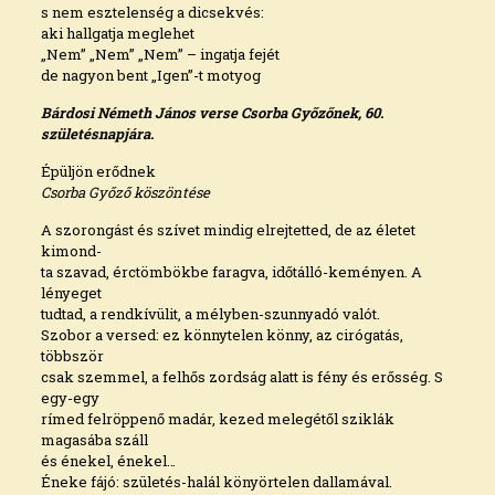
s nem esztelenség a dicsekvés:
aki hallgatja meglehet
„Nem” „Nem” „Nem” – ingatja fejét
de nagyon bent „Igen”-t motyog
Bárdosi Németh János verse Csorba Győzőnek, 60.
születésnapjára.
Épüljön erődnek
Csorba Győző köszöntése
A szorongást és szívet mindig elrejtetted, de az életet
kimond-­
ta szavad, érctömbökbe faragva, időtálló-keményen. A
lényeget
tudtad, a rendkívülit, a mélyben-szunnyadó valót.
Szobor a versed: ez könnytelen könny, az cirógatás,
többször
csak szemmel, a felhős zordság alatt is fény és erősség. S
egy-egy
rímed felröppenő madár, kezed melegétől sziklák
magasába száll
és énekel, énekel…
Éneke fájó: születés-halál könyörtelen dallamával.