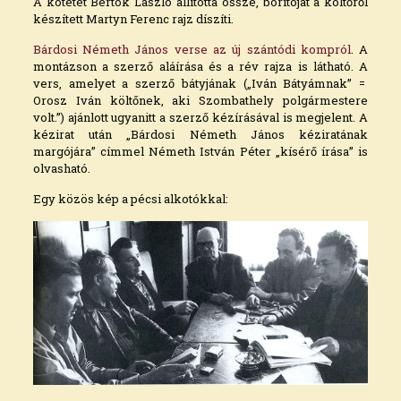
A kötetet Bertók László állította össze, borítóját a költőről
készített Martyn Ferenc rajz díszíti.
Bárdosi Németh János verse az új szántódi kompról
. A
montázson a szerző aláírása és a rév rajza is látható. A
vers, amelyet a szerző bátyjának („Iván Bátyámnak” =
Orosz Iván költőnek, aki Szombathely polgármestere
volt.”) ajánlott ugyanitt a szerző kézírásával is megjelent. A
kézirat után „Bárdosi Németh János kéziratának
margójára” címmel Németh István Péter „kísérő írása” is
olvasható.
Egy közös kép a pécsi alkotókkal: