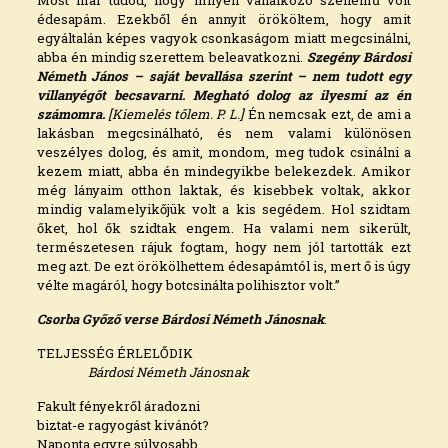
édesapám. Ezekből én annyit örököltem, hogy amit
egyáltalán képes vagyok csonkaságom miatt megcsinálni,
abba én mindig szerettem beleavatkozni.
Szegény Bárdosi
Németh János – saját bevallása szerint – nem tudott egy
villanyégőt becsavarni. Megható dolog az ilyesmi az én
számomra.
[Kiemelés tőlem. P. L.]
Én nemcsak ezt, de ami a
lakásban megcsinálható, és nem valami különösen
veszélyes dolog, és amit, mondom, meg tudok csinálni a
kezem miatt, abba én mindegyikbe belekezdek. Amikor
még lányaim otthon laktak, és kisebbek voltak, akkor
mindig valamelyikőjük volt a kis segédem. Hol szidtam
őket, hol ők szidtak engem. Ha valami nem sikerült,
természetesen rájuk fogtam, hogy nem jól tartották ezt
meg azt. De ezt örökölhettem édesapámtól is, mert ő is úgy
vélte magáról, hogy botcsinálta polihisztor volt.”
Csorba Győző verse Bárdosi Németh Jánosnak
.
TELJESSÉG ÉRLELŐDIK
Bárdosi Németh Jánosnak
Fakult fényekről áradozni
biztat-e ragyogást kivánót?
Naponta egyre súlyosabb