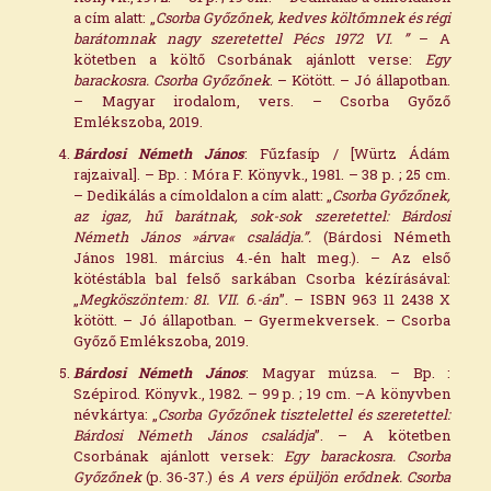
a cím alatt: „
Csorba Győzőnek, kedves költőmnek és régi
barátomnak nagy szeretettel Pécs 1972 VI. ”
– A
kötetben a költő Csorbának ajánlott verse:
Egy
barackosra. Csorba Győzőnek
. – Kötött. – Jó állapotban.
– Magyar irodalom, vers. – Csorba Győző
Emlékszoba, 2019.
Bárdosi Németh János
: Fűzfasíp / [Würtz Ádám
rajzaival]. – Bp. : Móra F. Könyvk., 1981. – 38 p. ; 25 cm.
– Dedikálás a címoldalon a cím alatt: „
Csorba Győzőnek,
az igaz, hű barátnak, sok-sok szeretettel: Bárdosi
Németh János »árva« családja.”.
(Bárdosi Németh
János 1981. március 4.-én halt meg.). – Az első
kötéstábla bal felső sarkában Csorba kézírásával:
„
Megköszöntem: 81. VII. 6.-án
”. – ISBN 963 11 2438 X
kötött. – Jó állapotban. – Gyermekversek. – Csorba
Győző Emlékszoba, 2019.
Bárdosi Németh János
: Magyar múzsa. – Bp. :
Szépirod. Könyvk., 1982. – 99 p. ; 19 cm. –A könyvben
névkártya: „
Csorba Győzőnek tisztelettel és szeretettel:
Bárdosi Németh János családja
”. – A kötetben
Csorbának ajánlott versek:
Egy barackosra. Csorba
Győzőnek
(p. 36-37.) és
A vers épüljön erődnek. Csorba