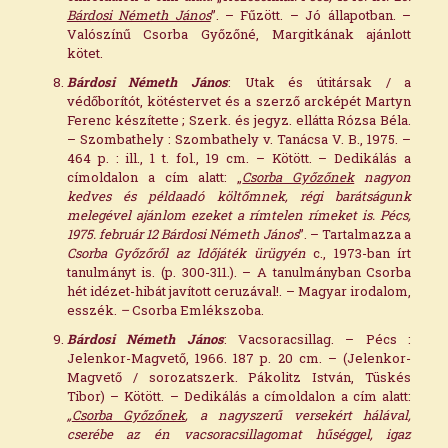
Bárdosi Németh János
”. – Fűzött. – Jó állapotban. –
Valószínű Csorba Győzőné, Margitkának ajánlott
kötet.
Bárdosi Németh János
: Utak és útitársak / a
védőborítót, kötéstervet és a szerző arcképét Martyn
Ferenc készítette ; Szerk. és jegyz. ellátta Rózsa Béla.
– Szombathely : Szombathely v. Tanácsa V. B., 1975. –
464 p. : ill., 1 t. fol., 19 cm. – Kötött. – Dedikálás a
címoldalon a cím alatt: „
Csorba Győzőnek
nagyon
kedves és példaadó költőmnek, régi barátságunk
melegével ajánlom ezeket a rímtelen rímeket is. Pécs,
1975. február 12 Bárdosi Németh János
”. – Tartalmazza a
Csorba Győzőről az Időjáték ürügyén
c., 1973-ban írt
tanulmányt is. (p. 300-311.). – A tanulmányban Csorba
hét idézet-hibát javított ceruzával!. – Magyar irodalom,
esszék.
–
Csorba Emlékszoba.
Bárdosi Németh János
: Vacsoracsillag. – Pécs :
Jelenkor-Magvető, 1966. 187 p. 20 cm. – (Jelenkor-
Magvető / sorozatszerk. Pákolitz István, Tüskés
Tibor) – Kötött. – Dedikálás a címoldalon a cím alatt:
„
Csorba Győzőnek
, a nagyszerű versekért hálával,
cserébe az én vacsoracsillagomat hűséggel, igaz