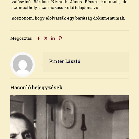
valószínű Bárdosi Németh János Pécsre költözött, de
szombathelyi származású költő tulajdona volt.
Köszönöm, hogy elolvasták egy barátság dokumentumait.
Megosztás
Pintér László
Hasonló bejegyzések