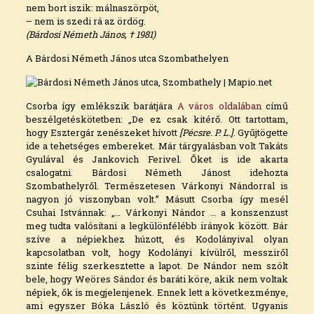
nem bort iszik: málnaszörpöt,
– nem is szedi rá az ördög.
(Bárdosi Németh János, † 1981)
A Bárdosi Németh János utca Szombathelyen
Csorba így emlékszik barátjára
A város oldalában
című
beszélgetéskötetben: „De ez csak kitérő. Ott tartottam,
hogy Esztergár zenészeket hívott
[Pécsre. P. L.]
. Gyűjtögette
ide a tehetséges embereket. Már tárgyalásban volt Takáts
Gyulával és Jankovich Ferivel. Őket is ide akarta
csalogatni. Bárdosi Németh Jánost idehozta
Szombathelyről. Természetesen Várkonyi Nándorral is
nagyon jó viszonyban volt.” Másutt Csorba így mesél
Csuhai Istvánnak: „… Várkonyi Nándor … a konszenzust
meg tudta valósítani a legkülönfélébb irányok között. Bár
szíve a népiekhez húzott, és Kodolányival olyan
kapcsolatban volt, hogy Kodolányi kívülről, messziről
szinte félig szerkesztette a lapot. De Nándor nem szólt
bele, hogy Weöres Sándor és baráti köre, akik nem voltak
népiek, ők is megjelenjenek. Ennek lett a következménye,
ami egyszer Bóka László és köztünk történt. Ugyanis