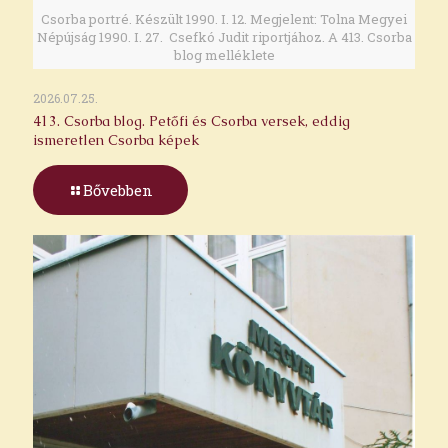
Csorba portré. Készült 1990. I. 12. Megjelent: Tolna Megyei
Népújság 1990. I. 27. Csefkó Judit riportjához. A 413. Csorba
blog melléklete
2026.07.25.
413. Csorba blog. Petőfi és Csorba versek, eddig
ismeretlen Csorba képek
Bővebben