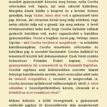
mondott gyászmiséjét köszöni meg benne, noha Csorba
református volt. Sajnos, azt nem sikerült kideríteni,
Margitka kinek küldte a könyvet és a levelet. Erősen
gyanítjuk, hogy
Szalai János atya volt
a gyászmisét tartó
pap. Kérem, aki olvasóim közül meg tudja erősíteni, vagy
netán cáfolni tudja ezt a gyanút, írja meg nekem. A levél
értelmezéséhez tudni kell, hogy Csorba Győzőné vallását
gyakorló katolikus volt, ezért ragaszkodott a katolikus
gyászmiséhez. Öccse a tragikus sorsú pap, Velényi János
Ciprián –
akit Csorba versben is megidézett
– is erősítette
katolikusságában. Csorba temetésén református és
katolikus pap is mondott búcsúztatót. Csorba haláláról és
temetésről közlök két dokumentumot. Ezek fotóit szintén
Schmelczer Pohánka Évától kaptam.
Csorba
gyászjelentése
;
hír a temetésről az Új Dunántúli Naplóban
.
Csorbát egyháza nem különösebben szerette: lányait
felesége katolikusként nevelte, mert reverzálist adott neki
és
Istenről öregedőben
c. verséért is megorroltak rá.
Csorba hosszan nyilatkozott vallásosságáról, hitről
A város
oldalában
c. beszélgetőkötetben, kérem, olvassák el a
kötetből az erre vonatkozó részt
.”
Milyen különös: a költő özvegyének a gyászmisét
celebráló paphoz írt köszönőlevele után megérkezett