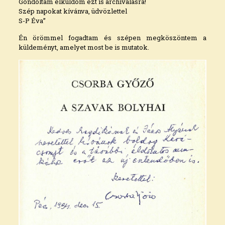
Gondoltam elküldöm ezt is archiválásra!
Szép napokat kívánva, üdvözlettel
S-P Éva”
Én örömmel fogadtam és szépen megköszöntem a
küldeményt, amelyet most be is mutatok.