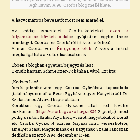
Ágh István. A 98. Csorba blog melléklete.
A hagyományos bevezetőt most sem marad el.
Az eddig ismertetett Csorba-köteteket
ezen a
folyamatosan bővített oldalo
n gyűjtöttem egybe. Innen
mindegyik Csorba- és Csorbáról írt kötet elérhető.
A mai Csorba vers:
Én gyönge lélek
. A vers a linkről
meghallgatható a költő előadásában is.
Ebben a blogban egyetlen bejegyzés lesz.
E-mailt kaptam Schmelczer-Pohánka Évától. Ezt írta:
„Kedves Laci!
Ismét jelentkezem egy Csorba Győzőhöz kapcsolódó
„találmányommal” a Pécsi Egyházmegyei Könyvtárból. Dr.
Szalai János Atyával kapcsolatban.
Korábban egy Csorba Győzőné által írott levélre
bukkantam (
https://csorbagyozo.hu/p/5324
2. pontja), most
pedig szintén Szalai Atya könyvészeti hagyatékából került
elő Csorba Győző:
A szavak bolyhai
című verseskötete,
amelyet Szalai Magdolnának és bátyjának Szalai Jánosnak
dedikált a szerző 1994. december 15-én.