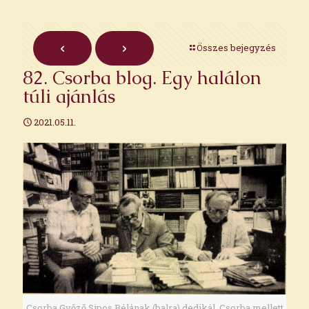
Összes bejegyzés
82. Csorba blog. Egy halálon
túli ajánlás
2021.05.11.
Csorba Győző Sipos Bélának (balra) dedikál. Csorba mellett