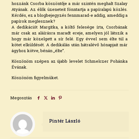
hozzánk Csorba köszöntője a már szintén meghalt Szalay
Atyának. Az élők üzeneteit fönntartja a papíralapú közlés.
Kérdés, ez a blogbejegyzés fennmarad-e addig, ameddig a
papírok meglesznek?
A dedikációt Margitka, a költő felesége írta, Csorbának
már csak az aláírásra maradt ereje, amelyen jól látszik a
hogy már közelgett a sír felé. Egy évvel sem élte túl a
kötet elküldését. A dedikálás után hátralévő hónapjait már
ágyhoz kötve, bénán „élte”.
Köszönöm szépen az újabb levelet Schmelczer Pohánka
Évának.
Köszönöm figyelmüket.
Megosztás
Pintér László