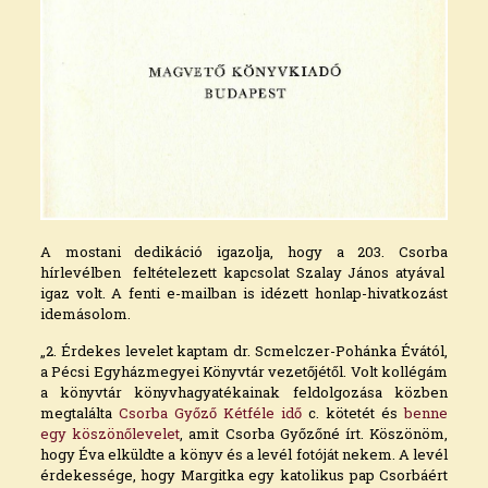
A mostani dedikáció igazolja, hogy a 203. Csorba
hírlevélben feltételezett kapcsolat Szalay János atyával
igaz volt. A fenti e-mailban is idézett honlap-hivatkozást
idemásolom.
„2. Érdekes levelet kaptam dr. Scmelczer-Pohánka Évától,
a Pécsi Egyházmegyei Könyvtár vezetőjétől. Volt kollégám
a könyvtár könyvhagyatékainak feldolgozása közben
megtalálta
Csorba Győző Kétféle idő
c. kötetét és
benne
egy köszönőlevelet
, amit Csorba Győzőné írt. Köszönöm,
hogy Éva elküldte a könyv és a levél fotóját nekem. A levél
érdekessége, hogy Margitka egy katolikus pap Csorbáért