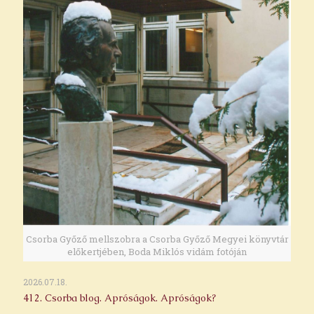
Csorba Győző mellszobra a Csorba Győző Megyei könyvtár
előkertjében, Boda Miklós vidám fotóján
2026.07.18.
412. Csorba blog. Apróságok. Apróságok?