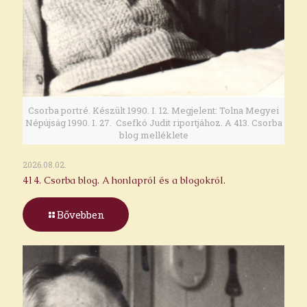
Csorba portré. Készült 1990. I. 12. Megjelent: Tolna Megyei
Népújság 1990. I. 27. Csefkó Judit riportjához. A 413. Csorba
blog melléklete
2026.08.02.
414. Csorba blog. A honlapról és a blogokról.
Bővebben