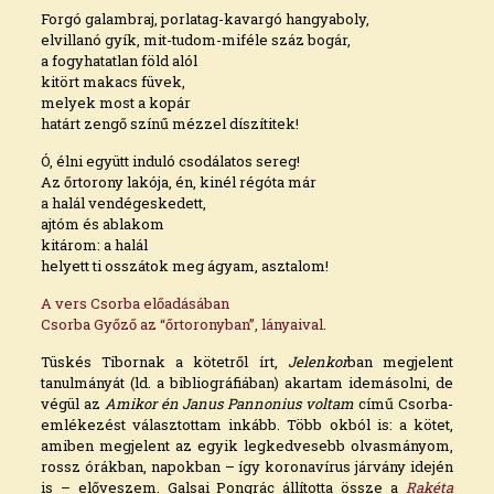
Forgó galambraj, porlatag-kavargó hangyaboly,
elvillanó gyík, mit-tudom-miféle száz bogár,
a fogyhatatlan föld alól
kitört makacs füvek,
melyek most a kopár
határt zengő színű mézzel díszítitek!
Ó, élni együtt induló csodálatos sereg!
Az őrtorony lakója, én, kinél régóta már
a halál vendégeskedett,
ajtóm és ablakom
kitárom: a halál
helyett ti osszátok meg ágyam, asztalom!
A vers Csorba előadásában
Csorba Győző az “őrtoronyban”, lányaival
.
Tüskés Tibornak a kötetről írt,
Jelenkor
ban megjelent
tanulmányát (ld. a bibliográfiában) akartam idemásolni, de
végül az
Amikor én Janus Pannonius voltam
című Csorba-
emlékezést választottam inkább. Több okból is: a kötet,
amiben megjelent az egyik legkedvesebb olvasmányom,
rossz órákban, napokban – így koronavírus járvány idején
is – előveszem. Galsai Pongrác állította össze a
Rakéta