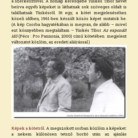
a szerkesztővel. A honlap keresőjébe Tüskés Tibor nevét
beírva egyéb képeket is láthatnak sok szöveges oldalt is
találhatnak Tüskésről. Itt egy, a kötet megjelenéséhez
közeli időben, 1961-ben készült közös képet mutatok be.
(A kép Csorba hagyatékában is megvan, de alább – mivel
ezt könnyebben megtaláltam – Tüskés Tibor
Az exponált
idő
(Pécs : Pro Pannonia, 2000) című kötetében megjelent
változatot közlöm, az eredeti aláírással.)
Képek a kötetről
. A megszokott sorban közlöm a képeket:
a nekem különösen tetsző borító után az ajánlás