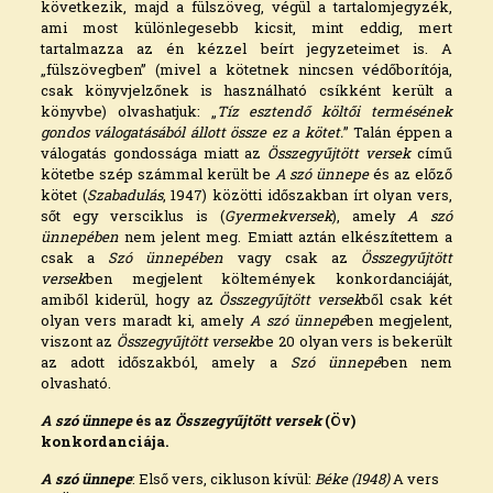
következik, majd a fülszöveg, végül a tartalomjegyzék,
ami most különlegesebb kicsit, mint eddig, mert
tartalmazza az én kézzel beírt jegyzeteimet is. A
„fülszövegben” (mivel a kötetnek nincsen védőborítója,
csak könyvjelzőnek is használható csíkként került a
könyvbe) olvashatjuk: „
Tíz esztendő költői termésének
gondos válogatásából állott össze ez a kötet.
” Talán éppen a
válogatás gondossága miatt az
Összegyűjtött versek
című
kötetbe szép számmal került be
A szó ünnepe
és az előző
kötet (
Szabadulás
, 1947) közötti időszakban írt olyan vers,
sőt egy versciklus is (
Gyermekversek
), amely
A szó
ünnepében
nem jelent meg. Emiatt aztán elkészítettem a
csak a
Szó ünnepében
vagy csak az
Összegyűjtött
versek
ben megjelent költemények konkordanciáját,
amiből kiderül, hogy az
Összegyűjtött versek
ből csak két
olyan vers maradt ki, amely
A szó ünnepé
ben megjelent,
viszont az
Összegyűjtött versek
be 20 olyan vers is bekerült
az adott időszakból, amely a
Szó ünnepé
ben nem
olvasható.
A szó ünnepe
és az
Összegyűjtött versek
(Öv)
konkordanciája.
A szó ünnepe
: Első vers, cikluson kívül:
Béke (1948)
A vers