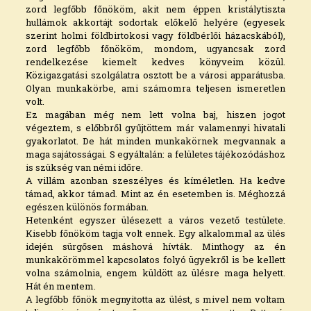
zord legfőbb főnököm, akit nem éppen kristálytiszta
hullámok akkortájt sodortak előkelő helyére (egyesek
szerint holmi földbirtokosi vagy földbérlői házacskából),
zord legfőbb főnököm, mondom, ugyancsak zord
rendelkezése kiemelt kedves könyveim közül.
Közigazgatási szolgálatra osztott be a városi apparátusba.
Olyan munkakörbe, ami számomra teljesen ismeretlen
volt.
Ez magában még nem lett volna baj, hiszen jogot
végeztem, s előbbről gyűjtöttem már valamennyi hivatali
gyakorlatot. De hát minden munkakörnek megvannak a
maga sajátosságai. S egyáltalán: a felületes tájékozódáshoz
is szükség van némi időre.
A villám azonban szeszélyes és kíméletlen. Ha kedve
támad, akkor támad. Mint az én esetemben is. Méghozzá
egészen különös formában.
Hetenként egyszer ülésezett a város vezető testülete.
Kisebb főnököm tagja volt ennek. Egy alkalommal az ülés
idején sürgősen máshová hívták. Minthogy az én
munkakörömmel kapcsolatos folyó ügyekről is be kellett
volna számolnia, engem küldött az ülésre maga helyett.
Hát én mentem.
A legfőbb főnök megnyitotta az ülést, s mivel nem voltam