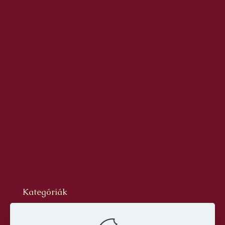
2017. október
2017. szeptember
2017. augusztus
2017. június
2017. május
2017. április
2017. március
2017. február
2017. január
2016. december
2016. november
2016. október
2016. szeptember
2016. augusztus
2016. június
2016. május
2016. április
2016. március
Kategóriák
Blog
dr. Szabó László Gyula