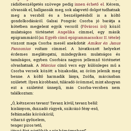
rádióbeszélgetés szövege pedig
innen érhető el
. Kérem,
olvassák el, hallgassák meg, sok alapvető dolgot tudhatnak
meg a versből és a beszélgetésből is a költő
gondolkodásáról. Galsai Pongrác Csorba jó barátja a
kötetben megjelent egyik versről (
Fővárosi író
) közöl
mulatságos történetet
Angelika
címmel, egy másik
epigrammáról (
az Egyéb című epigrammacsokor II. tétele
)
viszont maga Csorba mesél anekdotát
Amikor én Janus
Pannonius
voltam
címmel. A hivatkozott helyeket
érdemes meglátogatni, mindegyiken mulatságos és
tanulságos, egyben Csorbára nagyon jellemző történetet
olvashatnak. A
Március
című vers egy különleges mű a
Csorba versek között: a bizakodás, az öröm jelenik meg
benne. A költő harmadik lánya, Zsófia, márciusban
született. Ilyen kirobbanó, túláradó örömmel, mint ahogyan
ezt a születést ünnepli, más Csorba-versben nem
találkoztam:
„Ó, kétszeres tavasz! Tavasz kívül, tavasz belül:
kislányom, duzzadó rügyek, szikrázó fény-eső,
feltámadás köröskörül,
viharzó győzelem,
tenger piros tető,
játszó füst-pántlikák a víg kéményeken!”