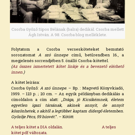
Csorba Győző Sipos Bélának (balra) dedikál. Csorba mellett
Ágh István. A 98. Csorba blog melléklete.
Folytatom a Csorba versesköteteket bemutató
sorozatomat
A szó ünnepe
című, betűrendben 16., a
megjelenés sorrendjében 5. önálló Csorba-kötettel.
(
Az összes ismertetett kötet linkje és a bevezető elérhető
innen
.)
A kötet leírása:
Csorba Győző:
A szó ünnepe
. – Bp. : Magvető Könyvkiadó,
1959. – 123 p. ; 20 cm. – Az egyik példányban dedikálás a
címoldalon a cím alatt: „
Drága, jó Kicsikémnek, életem
egyetlen igazi társának, akinek annyit, de annyit
köszönhetek, s akitől a legtöbbet kaptam didergő életemben.
Győzője Pécs, 59 húsvét.
”. – Kötött
A teljes kötet a DIA oldalán
.
A teljes
kötet pdf változata
.