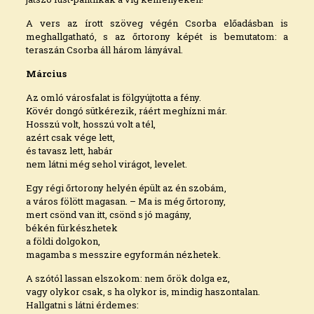
A vers az írott szöveg végén Csorba előadásban is
meghallgatható, s az őrtorony képét is bemutatom: a
teraszán Csorba áll három lányával.
Március
Az omló városfalat is fölgyújtotta a fény.
Kövér dongó sütkérezik, ráért meghízni már.
Hosszú volt, hosszú volt a tél,
azért csak vége lett,
és tavasz lett, habár
nem látni még sehol virágot, levelet.
Egy régi őrtorony helyén épült az én szobám,
a város fölött magasan. – Ma is még őrtorony,
mert csönd van itt, csönd s jó magány,
békén fürkészhetek
a földi dolgokon,
magamba s messzire egyformán nézhetek.
A szótól lassan elszokom: nem őrök dolga ez,
vagy olykor csak, s ha olykor is, mindig haszontalan.
Hallgatni s látni érdemes: