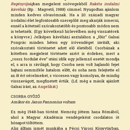
Regényújság
ban megjelent szövegekből
Rakéta irodalmi
kávéház
(Bp. : Magvető, 1988) címmel. Nyugodtan ajánlom
minden kedves olvasómnak. Ha a 20. századi magyar
irodalmi élet legfontosabb szereplőit meg akarják ismerni,
ennél a kötetnél szórakoztatóbb és pontosabb módon nem
is tehetnék. (Egy következő hírlevélben még visszatérek
a könyvre.) Jelképes kávéházi asztalához a „főúr” Galsai
Pongrác minden héten egy íróvendéget invitált, aki
szórakoztató történetet adott elő életéből. Csorbának a
kötetben megjelent története azért is érdekes, mert a
„rossz fordulat éve” utáni idők egy jellemző esetét mondja
el, s arra is rávilágít, hogy Csorba nem volt hajlandó fejet
hajtani semmiféle hatalom előtt, és soha nem felejtette el
az őt ért sérelmeket, s viccesen vagy komolyan, de mindig
visszavágott, megfizetett értük. (Ld. még a másik ajánlott
Galsai írást, az
Angelikát
.)
CSORBA GYŐZŐ
Amikor én Janus Pannonius voltam
Ez még 1948-ban történt. Nemrég jöttem haza Rómából,
ahol a Magyar Akadémia vendégeként csodálatos öt
hónapot töltöttem.
Alig álltam ismét munkába a Pécsi Városi Könyvtárban,