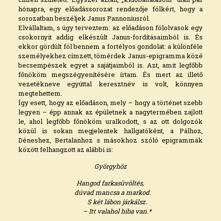
hónapra, egy előadássorozat rendezője fölkért, hogy a
sorozatban beszéljek Janus Pannoniusról.
Elvállaltam, s úgy terveztem: az előadáson fölolvasok egy
csokornyit addig elkészült Janus-fordításaimból is. És
ekkor gördült föl bennem a fortélyos gondolat: a különféle
személyekhez címzett, tömérdek Janus-epigramma közé
becsempészek egyet a sajátjaimból is. Azt, amit legfőbb
főnököm megszégyenítésére írtam. És mert az illető
vezetékneve egyúttal keresztnév is volt, könnyen
megtehettem.
Így esett, hogy az előadáson, mely – hogy a történet szebb
legyen – épp annak az épületnek a nagytermében zajlott
le, ahol legfőbb főnököm uralkodott, s az ott dolgozók
közül is sokan megjelentek hallgatóként, a Pálhoz,
Déneshez, Bertalanhoz s másokhoz szóló epigrammák
között felhangzott az aláb­bi is:
Györgyhöz
Hangod farkasüvöltés,
dúvad mancsa a markod.
S két lábon járkálsz.
– Itt valahol hiba van.*