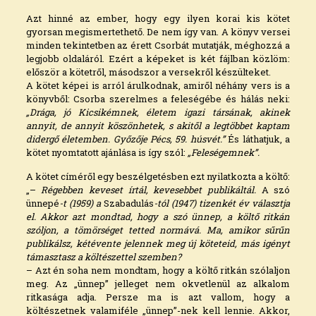
Azt hinné az ember, hogy egy ilyen korai kis kötet
gyorsan megismertethető. De nem így van. A könyv versei
minden tekintetben az érett Csorbát mutatják, méghozzá a
legjobb oldaláról. Ezért a képeket is két fájlban közlöm:
először a kötetről, másodszor a versekről készülteket.
A kötet képei is arról árulkodnak, amiről néhány vers is a
könyvből: Csorba szerelmes a feleségébe és hálás neki:
„Drága, jó Kicsikémnek, életem igazi társának, akinek
annyit, de annyit köszönhetek, s akitől a legtöbbet kaptam
didergő életemben. Győzője Pécs, 59. húsvét.”
És láthatjuk, a
kötet nyomtatott ajánlása is így szól:
„Feleségemnek”.
A kötet címéről egy beszélgetésben ezt nyilatkozta a költő:
„–
Régebben keveset írtál, kevesebbet publikáltál.
A szó
ünnepé
-t (1959) a
Szabadulás
-tól (1947) tizenkét év választja
el. Akkor azt mondtad, hogy a szó ünnep, a költő ritkán
szóljon, a tömörséget tetted normává. Ma, amikor sűrűn
publikálsz, kétévente jelennek meg új köteteid, más igényt
támasztasz a költészettel szemben?
– Azt én soha nem mondtam, hogy a költő ritkán szólaljon
meg. Az „ünnep” jelleget nem okvetlenül az alkalom
ritkasága adja. Persze ma is azt vallom, hogy a
költészetnek valamiféle „ünnep”-nek kell lennie. Akkor,