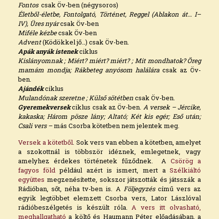
Fontos
csak Öv-ben (négysoros)
Életből-életbe, Fontolgató, Történet, Reggel (Ablakon át… I–
IV), Üres nyár
csak Öv-ben
Miféle kézbe
csak Öv-ben
Advent
(Ködökkel jő…) csak Öv-ben.
Apák anyák istenek
ciklus
Kislányomnak ; Miért? miért? miért? ; Mit mondhatok? Öreg
mamám mondja; Rákbeteg anyósom halálára
csak az Öv-
ben.
Ajándék
ciklus
Mulandónak szeretne ; Külső sötétben
csak Öv-ben.
Gyeremekversek
ciklus csak az Öv-ben.
A versek – Jércike,
kakaska; Három pösze lány; Altató; Két kis egér; Eső után;
Csali vers
–
más Csorba kötetben nem jelentek meg.
Versek a kötetből
. Sok vers van ebben a kötetben, amelyet
a szokottnál is többször idéznek, emlegetnek, vagy
amelyhez érdekes történetek fűződnek. A
Csörög a
fagyos föld
például azért is ismert, mert a
Szélkiáltó
együttes
megzenésítette, sokszor játszották és játsszák a
Rádióban, sőt, néha tv-ben is. A
Följegyzés
című vers az
egyik legtöbbet elemzett Csorba vers, Lator Lászlóval
rádióbeszélgetés is készült róla.
A vers itt olvasható,
meghallgatható
a költő és Haumann Péter előadásában, a