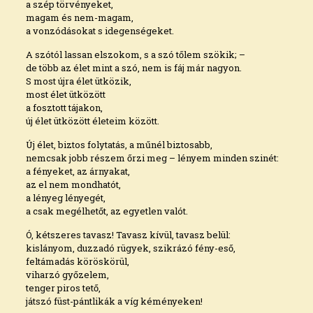
a szép törvényeket,
magam és nem-magam,
a vonzódásokat s idegenségeket.
A szótól lassan elszokom, s a szó tőlem szökik; –
de több az élet mint a szó, nem is fáj már nagyon.
S most újra élet ütközik,
most élet ütközött
a fosztott tájakon,
új élet ütközött életeim között.
Új élet, biztos folytatás, a műnél biztosabb,
nemcsak jobb részem őrzi meg – lényem minden szinét:
a fényeket, az árnyakat,
az el nem mondhatót,
a lényeg lényegét,
a csak megélhetőt, az egyetlen valót.
Ó, kétszeres tavasz! Tavasz kívül, tavasz belül:
kislányom, duzzadó rügyek, szikrázó fény-eső,
feltámadás köröskörül,
viharzó győzelem,
tenger piros tető,
játszó füst-pántlikák a víg kéményeken!