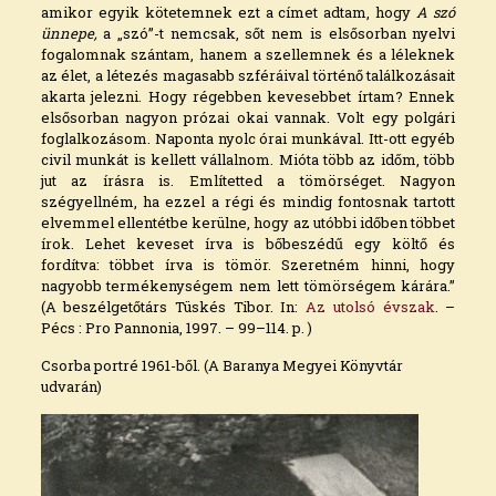
amikor egyik kötetemnek ezt a címet adtam, hogy
A szó
ünnepe,
a „szó”-t nemcsak, sőt nem is elsősorban nyelvi
fogalomnak szántam, hanem a szellemnek és a léleknek
az élet, a létezés magasabb szféráival történő találkozásait
akarta jelezni. Hogy régebben kevesebbet írtam? Ennek
elsősorban nagyon prózai okai vannak. Volt egy polgári
foglalkozásom. Naponta nyolc órai munkával. Itt-ott egyéb
civil munkát is kellett vállalnom. Mióta több az időm, több
jut az írásra is. Említetted a tömörséget. Nagyon
szégyellném, ha ezzel a régi és mindig fontosnak tartott
elvemmel ellentétbe kerülne, hogy az utóbbi időben többet
írok. Lehet keveset írva is bőbeszédű egy költő és
fordítva: többet írva is tömör. Szeretném hinni, hogy
nagyobb termékenységem nem lett tömörségem kárára.”
(A beszélgetőtárs Tüskés Tibor. In:
Az utolsó évszak
. –
Pécs : Pro Pannonia, 1997. – 99–114. p. )
Csorba portré 1961-ből. (A Baranya Megyei Könyvtár
udvarán)