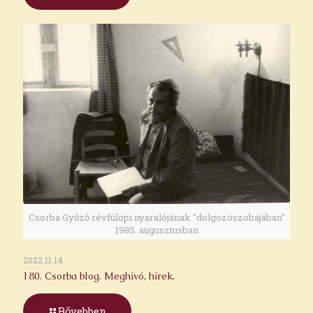
Csorba Győző révfülöpi nyaralójának "dolgozószobájában"
1985. augusztusban
2022.11.14.
180. Csorba blog. Meghívó, hírek.
Bővebben