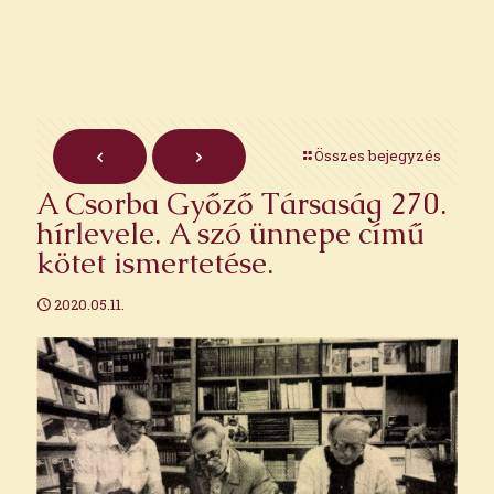
Összes bejegyzés
A Csorba Győző Társaság 270.
hírlevele. A szó ünnepe című
kötet ismertetése.
2020.05.11.