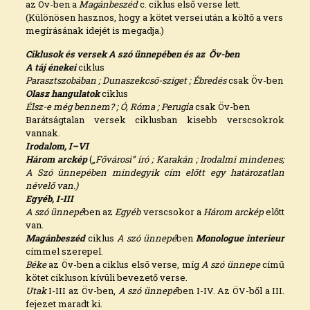
az Öv-ben a
Magánbeszéd
c. ciklus első verse lett.
(Különösen hasznos, hogy a kötet versei után a költő a vers
megírásának idejét is megadja.)
Ciklusok és versek A szó ünnepében és az Öv-ben
A táj énekei
ciklus
Parasztszobában ; Dunaszekcső-sziget ; Ébredés
csak Öv-ben
Olasz hangulatok
ciklus
Élsz-e még bennem? ; Ó, Róma ; Perugia
csak Öv-ben
Barátságtalan versek ciklusban kisebb verscsokrok
vannak.
Irodalom, I–VI
Három arckép
(„
Fővárosi” író ; Karakán ; Irodalmi mindenes;
A Szó ünnepében mindegyik cím előtt egy határozatlan
névelő van.)
Egyéb, I-III
A szó ünnepé
ben az
Egyéb
verscsokor a
Három arckép
előtt
van.
Magánbeszéd
ciklus
A szó ünnepé
ben
Monologue interieur
címmel szerepel.
Béke
az Öv-ben a ciklus első verse, míg
A szó ünnepe
című
kötet cikluson kívüli bevezető verse.
Utak
I-III az Öv-ben,
A szó ünnepé
ben I-IV. Az ÖV-ből a III.
fejezet maradt ki.