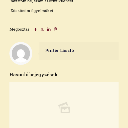
mutatom be, szám szerint kilencet.
Köszönöm figyelmüket.
Megosztás
Pintér László
Hasonló bejegyzések