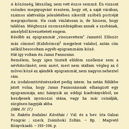
A közönség, látszólag, nem vett észre semmit. Én viszont
csöndes megnyugvást éreztem, hogy ott, a saját várában,
számos alattvalója jelenlétében sikerült szóbéli portréját
megrajzolnom. Ha csak vázlatosan is, de hiszem, hogy
találóan. Méghozzá szomszédságában annak a szobának,
amelyből kivezettetett engem.
Később az epigrammát „visszavettem” Janustól. Először
1
más címmel (Kidobómra)
megjelent valahol, aztán cím
nélkül besoroltam egyéb epigrammáim közé.
Hát így voltam én Janus Pannonius.
Remélem, hogy igen tisztelt elődöm szelleme sem a
névbitorlásért, sem azért, mert nem utaltam végleg az ő
művei közé az ajándék epigrammát, nem nagyon neheztel
rám.
Az irodalomtörténészeket pedig intem: ha netán fülükbe
jutott volna, hogy Janus Pannoniusnak elhangzott egy
epigrammája, ami hiányzik az eddigi kiadványokból, ne
kezdjenek nyomozni utána, vagy ha már csinálják,
sürgősen hagyják abba.
(1984. IV. 17.)
In:
Rakéta Irodalmi Kávéház
/ Vál. és a bev. írta Galsai
Pongrác ; szerk. Zsámboki Zoltán. – Bp. : Magvető
Könyvkiadó. – 193–196. p.