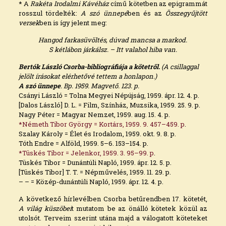
* A
Rakéta Irodalmi Kávéház
című kötetben az epigrammát
rosszul tördelték:
A szó ünnepé
ben és az
Összegyűjtött
versek
ben is így jelent meg:
Hangod farkasüvöltés, dúvad mancsa a markod.
S kétlábon járkálsz. – Itt valahol hiba van.
Bertók László Csorba-bibliográfiája a kötetről.
(A csillaggal
jelölt írásokat elérhetővé tettem a honlapon.)
A szó ünnepe
.
Bp. 1959. Magvető. 123. p.
Csányi László = Tolna Megyei Népújság, 1959. ápr. 12. 4. p.
[Dalos László] D. L. = Film, Színház, Muzsika, 1959. 25. 9. p.
Nagy Péter = Magyar Nemzet, 1959. aug. 15. 4. p.
*Németh Tibor György = Kortárs, 1959. 9. 457–459. p
.
Szalay Károly = Élet és Irodalom, 1959. okt. 9. 8. p.
Tóth Endre = Alföld, 1959. 5–6. 153–154. p.
*Tüskés Tibor = Jelenkor, 1959. 3. 95–99. p
.
Tüskés Tibor = Dunántúli Napló, 1959. ápr. 12. 5. p.
[Tüskés Tibor] T. T. = Népművelés, 1959. 11. 29. p.
– – = Közép-dunántúli Napló, 1959. ápr. 12. 4. p.
A következő hírlevélben Csorba betűrendben 17. kötetét,
A világ küszöbei
t mutatom be az önálló kötetek közül az
utolsót. Terveim szerint utána majd a válogatott köteteket