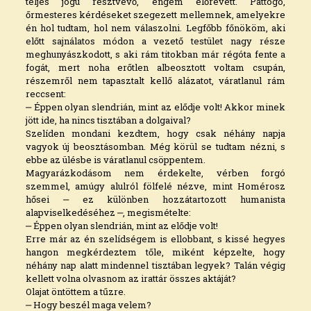
teljes jogú résztvevő, engem előrevett. Pattogó,
őrmesteres kérdéseket szegezett mellemnek, amelyekre
én hol tudtam, hol nem válaszolni. Legfőbb főnököm, aki
előtt sajnálatos módon a vezető testület nagy része
meghunyászkodott, s aki rám titokban már régóta fente a
fogát, mert noha erőtlen albeosztott voltam csupán,
részemről nem tapasztalt kellő alázatot, váratlanul rám
reccsent:
‒ Éppen olyan slendrián, mint az elődje volt! Akkor minek
jött ide, ha nincs tisztában a dolgaival?
Szelíden mondani kezdtem, hogy csak néhány napja
vagyok új beosztásomban. Még körül se tudtam nézni, s
ebbe az ülésbe is váratlanul csöppentem.
Magyarázkodásom nem érdekelte, vérben forgó
szemmel, amúgy alulról fölfelé nézve, mint Homérosz
hősei ‒ ez különben hozzátartozott humanista
alapviselkedéséhez ‒, megismételte:
‒ Éppen olyan slendrián, mint az elődje volt!
Erre már az én szelídségem is ellobbant, s kissé hegyes
hangon megkérdeztem tőle, miként képzelte, hogy
néhány nap alatt mindennel tisztában legyek? Talán végig
kellett volna olvasnom az irattár összes aktáját?
Olajat öntöttem a tűzre.
‒ Hogy beszél maga velem?