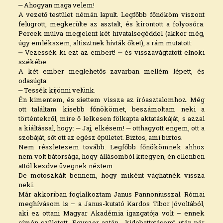
‒ Ahogyan maga velem!
A vezető testület némán lapult. Legfőbb főnököm viszont
felugrott, megkerülte az asztalt, és kirontott a folyosóra.
Percek múlva megjelent két hivatalsegéddel (akkor még,
úgy emlékszem, altisztnek hívták őket), s rám mutatott:
‒ Vezessék ki ezt az embert! ‒ és visszavágtatott elnöki
székébe.
A két ember meglehetős zavarban mellém lépett, és
odasúgta:
‒ Tessék kijönni velünk.
Én kimentem, és siettem vissza az íróasztalomhoz. Még
ott találtam kisebb főnökömet, beszámoltam neki a
történtekről, mire ő lelkesen fölkapta aktatáskáját, s azzal
a kiáltással, hogy: ‒ Jaj, elkésem! ‒ otthagyott engem, ott a
szobáját, sőt ott az egész épületet. Biztos, ami biztos.
Nem részletezem tovább. Legfőbb főnökömnek ahhoz
nem volt bátorsága, hogy állásomból kitegyen, én ellenben
attól kezdve üvegnek néztem.
De motoszkált bennem, hogy miként vághatnék vissza
neki.
Már akkoriban foglalkoztam Janus Pannoniusszal. Római
meghívásom is – a Janus-kutató Kardos Tibor jóvoltából,
aki ez ottani Magyar Akadémia igazgatója volt – ennek
címén született. Egyszer aztán, „kidobattatásom” után pár