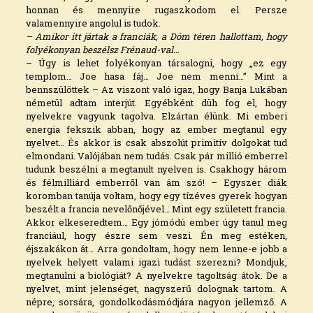
honnan és mennyire rugaszkodom el. Persze
valamennyire angolul is tudok.
– Amikor itt jártak a franciák, a Dóm téren hallottam, hogy
folyékonyan beszélsz Frénaud-val…
– Úgy is lehet folyékonyan társalogni, hogy „ez egy
templom… Joe hasa fáj… Joe nem menni…” Mint a
bennszülöttek – Az viszont való igaz, hogy Banja Lukában
németül adtam interjút. Egyébként düh fog el, hogy
nyelvekre vagyunk tagolva. Elzártan élünk. Mi emberi
energia fekszik abban, hogy az ember megtanul egy
nyelvet… És akkor is csak abszolút primitív dolgokat tud
elmondani. Valójában nem tudás. Csak pár millió emberrel
tudunk beszélni a megtanult nyelven is. Csakhogy három
és félmilliárd emberről van ám szó! – Egyszer diák
koromban tanúja voltam, hogy egy tízéves gyerek hogyan
beszélt a francia nevelőnőjével… Mint egy született francia.
Akkor elkeseredtem… Egy jómódú ember úgy tanul meg
franciául, hogy észre sem veszi. Én meg estéken,
éjszakákon át… Arra gondoltam, hogy nem lenne-e jobb a
nyelvek helyett valami igazi tudást szerezni? Mondjuk,
megtanulni a biológiát? A nyelvekre tagoltság átok. De a
nyelvet, mint jelenséget, nagyszerű dolognak tartom. A
népre, sorsára, gondolkodásmódjára nagyon jellemző. A