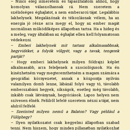
– Nincs elég ismeretem és tapasztalatom ahhoz, hogy
komolyan válaszolhassak rá. Nem szeretem a
szélsőséges éghajlatot, a nem emberarcú tájat. Legalábbis
lakhelynek. Megalázónak és tékozlásnak vélem, ha az
energia jó része arra megy el, hogy az ember magát
normálisan működőképes állapotban tartsa. Ha a hideg és
a meleg, vagy általában az éghajlat ellen kell folyamatosan
védekezni.
–
Emberi lakhelynek mit tartasz alkalmasabbnak,
hegyvidéket, a folyók völgyét, vagy a tavak, tengerek
partját?
– Hogy emberi lakhelynek milyen földrajzi képlet
alkalmasabb, arra feleljenek a szociológusok. Ha én
kinézhetném vagy megteremthetném a magam számára a
geográfiai környezetet, annak a központja nyilván
valamilyen domb lenne, lábánál folyó vagy tó, távolabb
emberszabású hegyek, síkságok, esetleg még távolabb,
inkább csak látványnak, hegyóriások. Lapos helyen nem
szívesen élnék. Felülről lefelé szeretem nézni a tájat, nem
alulról felfelé.
– Szerinted milyen nemű a Balaton? Vagy például a
Fülöphegy?
– Ilyen nyilatkozatot csak kegyelmi állapotban szabad
tenni. Nem hiszem, hogy minden pillanatban nyilatkozhat