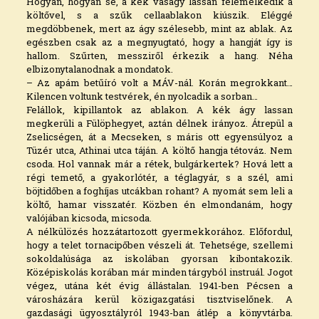
Hogyan, hogyan se, a kék vaságy lassan felemelkedik a
költővel, s a szűk cellaablakon kiúszik. Eléggé
megdöbbenek, mert az ágy szélesebb, mint az ablak. Az
egészben csak az a megnyugtató, hogy a hangját így is
hallom. Szűrten, messziről érkezik a hang. Néha
elbizonytalanodnak a mondatok.
– Az apám betűíró volt a MÁV-nál. Korán megrokkant…
Kilencen voltunk testvérek, én nyolcadik a sorban…
Felállok, kipillantok az ablakon. A kék ágy lassan
megkerüli a Fülöphegyet, aztán délnek irányoz. Átrepül a
Zselicségen, át a Mecseken, s máris ott egyensúlyoz a
Tüzér utca, Athinai utca táján. A költő hangja tétováz. Nem
csoda. Hol vannak már a rétek, bulgárkertek? Hová lett a
régi temető, a gyakorlótér, a téglagyár, s a szél, ami
böjtidőben a foghíjas utcákban rohant? A nyomát sem leli a
költő, hamar visszatér. Közben én elmondanám, hogy
valójában kicsoda, micsoda.
A nélkülözés hozzátartozott gyermekkorához. Előfordul,
hogy a telet tornacipőben vészeli át. Tehetsége, szellemi
sokoldalúsága az iskolában gyorsan kibontakozik.
Középiskolás korában már minden tárgyból instruál. Jogot
végez, utána két évig állástalan. 1941-ben Pécsen a
városházára kerül közigazgatási tisztviselőnek. A
gazdasági ügyosztályról 1943-ban átlép a könyvtárba.