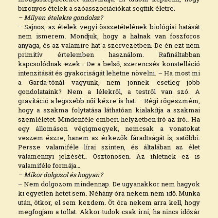
bizonyos ételek a szóasszociációkat segítik életre.
– Milyen ételekre gondolsz?
– Sajnos, az ételek vegyi összetételének biológiai hatását
nem ismerem. Mondjuk, hogy a halnak van foszforos
anyaga, és az valamire hat a szervezetben. De én ezt nem
primitív értelemben használom. Rafináltabban
kapcsolódnak ezek… De a belső, szerencsés konstelláció
intenzitását és gyakoriságát lehetne növelni. – Ha most mi
a Garda-tónál vagyunk, nem jönnek esetleg jobb
gondolataink? Nem a lélekről, a testről van szó. A
gravitáció a legszebb női kézre is hat. – Régi rögeszmém,
hogy a szakma folytatása láthatóan kialakítja a szakmai
szemléletet. Mindenféle emberi helyzetben író az író… Ha
egy állomáson végigmegyek, nemcsak a vonatokat
veszem észre, hanem az érkezők fáradtságát is, satöbbi.
Persze valamiféle lírai szinten, és általában az élet
valamennyi jelzését… Ösztönösen. Az ihletnek ez is
valamiféle formája…
– Mikor dolgozol és hogyan?
– Nem dolgozom mindennap. De ugyanakkor nem hagyok
ki egyetlen hetet sem. Néhány óra nekem nem idő. Munka
után, ötkor, el sem kezdem. Öt óra nekem arra kell, hogy
megfogjam a tollat. Akkor tudok csak írni, ha nincs időzár