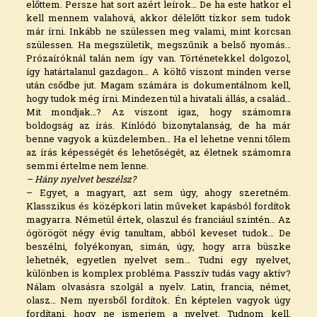
előttem. Persze hat sort azért leírok… De ha este hatkor el
kell mennem valahová, akkor délelőtt tízkor sem tudok
már írni. Inkább ne szülessen meg valami, mint korcsan
szülessen. Ha megszületik, megszűnik a belső nyomás…
Prózaíróknál talán nem így van. Történetekkel dolgozol,
így határtalanul gazdagon… A költő viszont minden verse
után csődbe jut. Magam számára is dokumentálnom kell,
hogy tudok még írni. Mindezen túl a hivatali állás, a család…
Mit mondjak…? Az viszont igaz, hogy számomra
boldogság az írás. Kínlódó bizonytalanság, de ha már
benne vagyok a küzdelemben… Ha el lehetne venni tőlem
az írás képességét és lehetőségét, az életnek számomra
semmi értelme nem lenne.
– Hány nyelvet beszélsz?
– Egyet, a magyart, azt sem úgy, ahogy szeretném.
Klasszikus és középkori latin műveket kapásból fordítok
magyarra. Németül értek, olaszul és franciául szintén… Az
ógörögöt négy évig tanultam, abból keveset tudok… De
beszélni, folyékonyan, simán, úgy, hogy arra büszke
lehetnék, egyetlen nyelvet sem… Tudni egy nyelvet,
különben is komplex probléma. Passzív tudás vagy aktív?
Nálam olvasásra szolgál a nyelv. Latin, francia, német,
olasz… Nem nyersből fordítok. Én képtelen vagyok úgy
fordítani, hogy ne ismerjem a nyelvet. Tudnom kell,