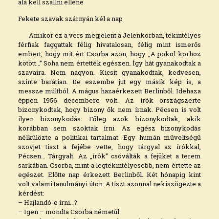
alá kell szállni ellene
Fekete szavak szárnyán kél a nap
Amikor ez a vers megjelent a Jelenkorban, tekintélyes
férfiak faggattak félig hivatalosan, félig mint ismerős
embert, hogy mit ért Csorba azon, hogy „A pokol korhoz
kötött…” Soha nem értették egészen. Így hát gyanakodtak a
szavaira. Nem nagyon. Kicsit gyanakodtak, kedvesen,
szinte barátian. De eszembe jut egy másik kép is, a
messze múltból. A mágus hazaérkezett Berlinből. Idehaza
éppen 1956 decembere volt. Az írók országszerte
bizonykodtak, hogy bizony ők nem írnak. Pécsen is volt
ilyen bizonykodás. Főleg azok bizonykodtak, akik
korábban sem szoktak írni. Az egész bizonykodás
nélkülözte a politikai tartalmat. Egy humán műveltségű
szovjet tiszt a fejébe vette, hogy tárgyal az írókkal,
Pécsen… Tárgyalt. Az „írók” csóválták a fejüket a terem
sarkában. Csorba, mint a legtekintélyesebb, nem értette az
egészet. Előtte nap érkezett Berlinből. Két hónapig kint
volt valami tanulmányi úton. A tiszt azonnal nekiszögezte a
kérdést:
– Hajlandó-e írni…?
– Igen – mondta Csorba németül.