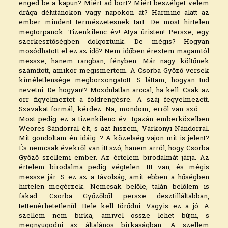
enged be a kapun? Miért ad bort? Miért beszélget velem
drága délutánokon vagy napokon át? Harminc alatt az
ember mindent természetesnek tart. De most hirtelen
megtorpanok. Tizenkilenc év! Atya úristen! Persze, egy
szerkesztőségben dolgoztunk. De mégis? Hogyan
mosódhatott el ez az idő? Nem időben éreztem magamtól
messze, hanem rangban, fényben. Már nagy költőnek
számított, amikor megismertem. A Csorba Győző-versek
kíméletlensége megborzongatott. S láttam, hogyan tud
nevetni. De hogyan!? Mozdulatlan arccal, ha kell. Csak az
orr figyelmeztet a földrengésre. A száj fegyelmezett.
Szavakat formál, kérdez. Na, mondom, erről van szó… –
Most pedig ez a tizenkilenc év. Igazán emberközelben
Weöres Sándorral élt, s azt hiszem, Várkonyi Nándorral.
Mit gondoltam én idáig…? A közelség vajon mit is jelent?
És nemcsak évekről van itt szó, hanem arról, hogy Csorba
Győző szellemi ember. Az értelem birodalmát járja. Az
értelem birodalma pedig végtelen. Itt van, és mégis
messze jár. S ez az a távolság, amit ebben a hőségben
hirtelen megérzek. Nemcsak belőle, talán belőlem is
fakad. Csorba Győzőből persze desztilláltabban,
tettenérhetetlenül. Bele kell törődni. Vagyis ez a jó. A
szellem nem birka, amivel össze lehet bújni, s
megnyugodni az általános birkaságban. A szellem