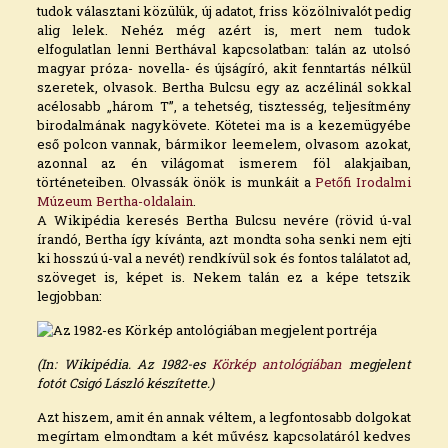
tudok választani közülük, új adatot, friss közölnivalót pedig
alig lelek. Nehéz még azért is, mert nem tudok
elfogulatlan lenni Berthával kapcsolatban: talán az utolsó
magyar próza- novella- és újságíró, akit fenntartás nélkül
szeretek, olvasok. Bertha Bulcsu egy az aczélinál sokkal
acélosabb „három T”, a tehetség, tisztesség, teljesítmény
birodalmának nagykövete. Kötetei ma is a kezemügyébe
eső polcon vannak, bármikor leemelem, olvasom azokat,
azonnal az én világomat ismerem föl alakjaiban,
történeteiben. Olvassák önök is munkáit a
Petőfi Irodalmi
Múzeum Bertha-oldalain
.
A Wikipédia keresés Bertha Bulcsu nevére (rövid ú-val
írandó, Bertha így kívánta, azt mondta soha senki nem ejti
ki hosszú ú-val a nevét) rendkívül sok és fontos találatot ad,
szöveget is, képet is. Nekem talán ez a képe tetszik
legjobban:
(In: Wikipédia. Az 1982-es
Körkép antológiában
megjelent
fotót Csigó László készítette.)
Azt hiszem, amit én annak véltem, a legfontosabb dolgokat
megírtam elmondtam a két művész kapcsolatáról kedves