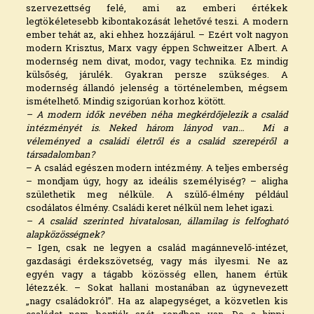
szervezettség felé, ami az emberi értékek
legtökéletesebb kibontakozását lehetővé teszi. A modern
ember tehát az, aki ehhez hozzájárul. – Ezért volt nagyon
modern Krisztus, Marx vagy éppen Schweitzer Albert. A
modernség nem divat, modor, vagy technika. Ez mindig
külsőség, járulék. Gyakran persze szükséges. A
modernség állandó jelenség a történelemben, mégsem
ismételhető. Mindig szigorúan korhoz kötött.
– A modern idők nevében néha megkérdőjelezik a család
intézményét is. Neked három lányod van… Mi a
véleményed a családi életről és a család szerepéről a
társadalomban?
– A család egészen modern intézmény. A teljes emberség
– mondjam úgy, hogy az ideális személyiség? – aligha
születhetik meg nélküle. A szülő-élmény például
csodálatos élmény. Családi keret nélkül nem lehet igazi.
– A család szerinted hivatalosan, államilag is felfogható
alapközösségnek?
– Igen, csak ne legyen a család magánnevelő-intézet,
gazdasági érdekszövetség, vagy más ilyesmi. Ne az
egyén vagy a tágabb közösség ellen, hanem értük
létezzék. – Sokat hallani mostanában az úgynevezett
„nagy családokról”. Ha az alapegységet, a közvetlen kis