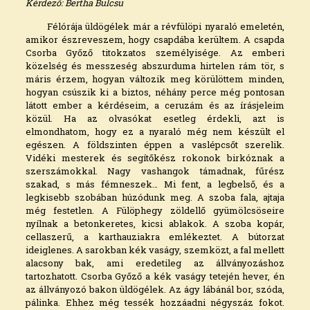
Kérdező: Bertha Bulcsu
Félórája üldögélek már a révfülöpi nyaraló emeletén,
amikor észreveszem, hogy csapdába kerültem. A csapda
Csorba Győző titokzatos személyisége. Az emberi
közelség és messzeség abszurduma hirtelen rám tör, s
máris érzem, hogyan változik meg körülöttem minden,
hogyan csúszik ki a biztos, néhány perce még pontosan
látott ember a kérdéseim, a ceruzám és az írásjeleim
közül. Ha az olvasókat esetleg érdekli, azt is
elmondhatom, hogy ez a nyaraló még nem készült el
egészen. A földszinten éppen a vaslépcsőt szerelik.
Vidéki mesterek és segítőkész rokonok birkóznak a
szerszámokkal. Nagy vashangok támadnak, fűrész
szakad, s más fémneszek… Mi fent, a legbelső, és a
legkisebb szobában húzódunk meg. A szoba fala, ajtaja
még festetlen. A Fülöphegy zöldellő gyümölcsöseire
nyílnak a betonkeretes, kicsi ablakok. A szoba kopár,
cellaszerű, a karthauziakra emlékeztet. A bútorzat
ideiglenes. A sarokban kék vaságy, szemközt, a fal mellett
alacsony bak, ami eredetileg az állványozáshoz
tartozhatott. Csorba Győző a kék vaságy tetején hever, én
az állványozó bakon üldögélek. Az ágy lábánál bor, szóda,
pálinka. Ehhez még tessék hozzáadni négyszáz fokot.