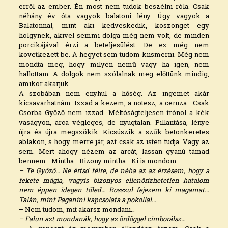
erről az ember. Én most nem tudok beszélni róla. Csak
néhány év óta vagyok balatoni lény. Úgy vagyok a
Balatonnal, mint aki kedveskedik, köszönget egy
hölgynek, akivel semmi dolga még nem volt, de minden
porcikájával érzi a beteljesülést. De ez még nem
következett be. A hegyet sem tudom kiismerni. Még nem
mondta meg, hogy milyen nemű vagy ha igen, nem
hallottam. A dolgok nem szólalnak meg előttünk mindig,
amikor akarjuk.
A szobában nem enyhül a hőség. Az ingemet akár
kicsavarhatnám. Izzad a kezem, a notesz, a ceruza… Csak
Csorba Győző nem izzad. Méltóságteljesen trónol a kék
vaságyon, arca végleges, de nyugtalan. Pillantása, lénye
újra és újra megszökik. Kicsúszik a szűk betonkeretes
ablakon, s hogy merre jár, azt csak az isten tudja. Vagy az
sem. Mert ahogy nézem az arcát, lassan gyanú támad
bennem… Mintha… Bizony mintha… Ki is mondom:
– Te Győző… Ne értsd félre, de néha az az érzésem, hogy a
fekete mágia, vagyis bizonyos ellenőrizhetetlen hatalom
nem éppen idegen tőled… Rosszul fejezem ki magamat…
Talán, mint Paganini kapcsolata a pokollal…
– Nem tudom, mit akarsz mondani…
– Falun azt mondanák, hogy az ördöggel cimborálsz…