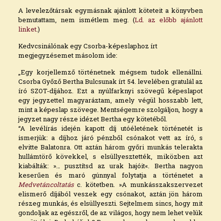
A levelezőtársak egymásnak ajánlott köteteit a könyvben
bemutattam, nem ismétlem meg. (
Ld. az előbb ajánlott
linket
.)
Kedvcsinálónak egy Csorba-képeslaphoz írt
megjegyzésemet másolom ide:
„Egy korjellemző történetnek mégsem tudok ellenállni.
Csorba Győző Bertha Bulcsunak írt 54. levelében gratulál az
író SZOT-díjához. Ezt a nyúlfarknyi szövegű képeslapot
egy jegyzettel magyaráztam, amely végül hosszabb lett,
mint a képeslap szövege. Mentségemre szolgáljon, hogy a
jegyzet nagy része idézet Bertha egy kötetéből.
“A levélírás idején kapott díj utóéletének történetét is
ismerjük: a díjhoz járó pénzből csónakot vett az író, s
elvitte Balatonra. Ott aztán három győri munkás telerakta
hullámtörő kövekkel, s elsüllyesztették, miközben azt
kiabálták: »… pusztítsd az urak hajóit«. Bertha nagyon
keserűen és maró gúnnyal folytatja a történetet a
Medvetáncoltatás
c. kötetben. »A munkásszakszervezet
elismerő díjából veszek egy csónakot, aztán jön három
részeg munkás, és elsüllyeszti. Sejtelmem sincs, hogy mit
gondoljak az egészről, de az világos, hogy nem lehet velük