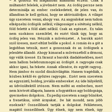
– A gonoszt én magamban állandóan érzem. Csak a
múltamért felelek, a jövőmért nem. Az ördög persze nem
determinálja az ember cselekedeteit, de jelen van, és
állandóan le kell győzni, hogy ne aktivizálódjon. A világot
úgy szeretem venni, ahogy van. Az angyalokat nem tudom
elképzelni ördögök nélkül, világosságot a sötétség nélkül,
föld felettit a föld alatti nélkül. Csak az egészet… Ez talán
nem szokásos szemlélet, és ezért tűnik úgy, hogy az
ördög jelen van. Nézzük a művészetet… A barokk azért
szól üresen, mert eltűnt belőle a pokol. A román és a gót a
legjobban tetszik, mert a gonosznak és az ördögnek a
jelenléte állandó. Ahogy kimarad a művészetből a démoni,
úgy válik üressé. Ez fáraszt a barokk diadalénekben, mert
nem hallom belebrummogni az ördögöt. A ragyogás csak
akkor igazi, ha fekete. Annak ellenére, és együtt ragyog…
Nem jámbor és szolid díszkivilágítás. Hanem tragédiák, s
közben kéklő és győztes ragyogás… Ezért nem szeretem
az egyszintű, boldog, joviális embereket. Az üde hülyéktől,
az üdvözültektől irtózom. Nem méltó az emberhez, mert
nem kivívott állapota, hanem a fogyatékos agy boldogsága,
gyermekes dolgokon… Én pedig szeretem a nagy bűnöket,
a frenetikus, sötét árnyakat… De hát mondd, nem jobb
ezeknek? Összeillőnek tartják a dolgokat. Felületesen,
magától összeillőnek. Úgy élnek, úgy nem élnek, úgy