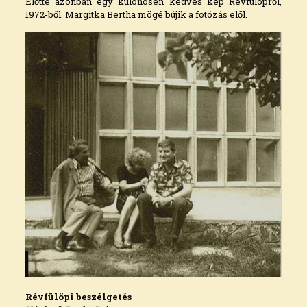
Előtte azonban egy különösen kedves kép Révfülöpről,
1972-ből. Margitka Bertha mögé bújik a fotózás elől.
Révfülöpi beszélgetés