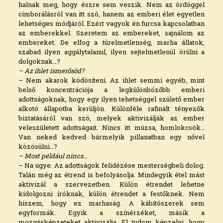
halnak meg, hogy észre sem veszik. Nem az ördöggel
cimborálásról van itt szó, hanem az emberi élet egyetlen
lehetséges módjáról. Ezért vagyok én furcsa kapcsolatban
az emberekkel. Szeretem az embereket, sajnálom az
embereket. De elfog a türelmetlenség, marha állatok,
szabad ilyen aggálytalanul, ilyen sejtelmetlenül örülni a
dolgoknak…?
– Az ihlet ismerősöd?
– Nem akarok ködösíteni. Az ihlet semmi egyéb, mint
belső koncentrációja a legkülönbözőbb emberi
adottságoknak, hogy egy ilyen tehetséggel születő ember
alkotó állapotba kerüljön. Különféle rafinált tényezők
biztatásáról van szó, melyek aktivizálják az ember
veleszületett adottságait. Nincs itt múzsa, homlokcsók…
Van neked kedved bármelyik pillanatban egy nővel
közösülni…?
– Most például nincs…
– Na ugye. Az adottságok felidézése mesterségbeli dolog.
Talán még az étrend is befolyásolja. Mindegyik étel mást
aktivizál a szervezetben. Külön étrendet lehetne
kidolgozni íróknak, külön étrendet a festőknek. Nem
hiszem, hogy ez marhaság. A kábítószerek sem
egyformák. Egyik a színérzéket, másik a
mozgásképzeteket aktivizálja. El tudom képzelni, hogy