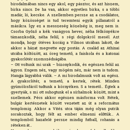
birodalmában nincs egy akol, egy pásztor, és azt hiszem,
birka sincs. De ha van, akkor egyetlen birka, s a többi
madár, ló, kecske. A szellemben persze az a csodálatos,
hogy közösséget is tud teremteni egyik pillanatról a
másikra. Így ez a messzeség közelség is, meg nem is.
Csorba Győző a kék vaságyon hever, néha félkönyékre
támaszkodik, néha felül, s régi dolgokról mesél. Azt
mondja, hogy ötéves koráig a Vilmos utcában lakott, de
akkor a házat megvette egy postás. A család az Athinai
utcába költözött, az öreg temető, a faiskola és a katonai
gyakorlótér szomszédságába.
– Ott voltunk mi urak – bizonykodik, és egészen felül az
ágyon. Engem néz, vagy mögém néz, már nem is tudom.
Hangja lágyabbá válik. – A mi birodalmunk volt az egész.
A gyakorlótér, a temető, a kertek, rétek. Minden
gyümölcsfáról tudtunk a környéken. S a temető… Égtek a
gyertyák, s mi ott suhogtunk el a sírhalmok között, mint a
szellemek. Pécs akkor egészen másforma volt. Rétek,
bulgár kertészetek között vezetett az út a református
templomig. Akkor a Vitéz utca táján még olyan putrik
sorakoztak, hogy félt az ember elmenni előttük… A
templomból hazafelé persze mindig futball, rohanás a
réteken át…