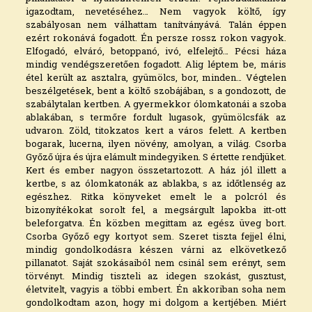
igazodtam, nevetéséhez… Nem vagyok költő, így
szabályosan nem válhattam tanítványává. Talán éppen
ezért rokonává fogadott. Én persze rossz rokon vagyok.
Elfogadó, elváró, betoppanó, ivó, elfelejtő… Pécsi háza
mindig vendégszeretően fogadott. Alig léptem be, máris
étel került az asztalra, gyümölcs, bor, minden… Végtelen
beszélgetések, bent a költő szobájában, s a gondozott, de
szabálytalan kertben. A gyermekkor ólomkatonái a szoba
ablakában, s termőre fordult lugasok, gyümölcsfák az
udvaron. Zöld, titokzatos kert a város felett. A kertben
bogarak, lucerna, ilyen növény, amolyan, a világ. Csorba
Győző újra és újra elámult mindegyiken. S értette rendjüket.
Kert és ember nagyon összetartozott. A ház jól illett a
kertbe, s az ólomkatonák az ablakba, s az időtlenség az
egészhez. Ritka könyveket emelt le a polcról és
bizonyítékokat sorolt fel, a megsárgult lapokba itt-ott
beleforgatva. Én közben megittam az egész üveg bort.
Csorba Győző egy kortyot sem. Szeret tiszta fejjel élni,
mindig gondolkodásra készen várni az elkövetkező
pillanatot. Saját szokásaiból nem csinál sem erényt, sem
törvényt. Mindig tiszteli az idegen szokást, gusztust,
életvitelt, vagyis a többi embert. Én akkoriban soha nem
gondolkodtam azon, hogy mi dolgom a kertjében. Miért