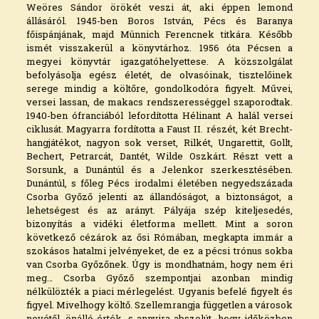
Weöres Sándor örökét veszi át, aki éppen lemond
állásáról. 1945-ben Boros István, Pécs és Baranya
főispánjának, majd Münnich Ferencnek titkára. Később
ismét visszakerül a könyvtárhoz. 1956 óta Pécsen a
megyei könyvtár igazgatóhelyettese. A közszolgálat
befolyásolja egész életét, de olvasóinak, tisztelőinek
serege mindig a költőre, gondolkodóra figyelt. Művei,
versei lassan, de makacs rendszerességgel szaporodtak.
1940-ben ófranciából lefordította Hélinant A halál versei
ciklusát. Magyarra fordította a Faust II. részét, két Brecht-
hangjátékot, nagyon sok verset, Rilkét, Ungarettit, Gollt,
Bechert, Petrarcát, Dantét, Wilde Oszkárt. Részt vett a
Sorsunk, a Dunántúl és a Jelenkor szerkesztésében.
Dunántúl, s főleg Pécs irodalmi életében negyedszázada
Csorba Győző jelenti az állandóságot, a biztonságot, a
lehetségest és az arányt. Pályája szép kiteljesedés,
bizonyítás a vidéki életforma mellett. Mint a soron
következő cézárok az ősi Rómában, megkapta immár a
szokásos hatalmi jelvényeket, de ez a pécsi trónus sokba
van Csorba Győzőnek. Úgy is mondhatnám, hogy nem éri
meg… Csorba Győző szempontjai azonban mindig
nélkülözték a piaci mérlegelést. Ugyanis befelé figyelt és
figyel. Mivelhogy költő. Szellemrangja független a városok
nevétől, önálló érték, s annyira abszolút, hogy időközben