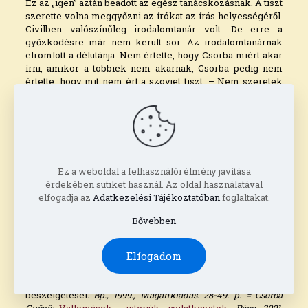
Ez az „igen” aztán beadott az egész tanácskozásnak. A tiszt
szerette volna meggyőzni az írókat az írás helyességéről.
Civilben valószínűleg irodalomtanár volt. De erre a
győzködésre már nem került sor. Az irodalomtanárnak
elromlott a délutánja. Nem értette, hogy Csorba miért akar
írni, amikor a többiek nem akarnak, Csorba pedig nem
értette, hogy mit nem ért a szovjet tiszt. – Nem szeretek
vonatozni, de ahogy ez eszembe jut, jó kedvem támad.
Csorba-verseket olvasok hazáig.
Bogácsné, ugyebár, Bogács-
né sétálni viszi
púpját. Ez nála szokás,
és, ugyebár, megteheti.
Ez a weboldal a felhasználói élmény javítása
érdekében sütiket használ. Az oldal használatával
Hatlövetű a zsebében,
elfogadja az
Adatkezelési Tájékoztatóban
foglaltakat.
ugyebár, megteheti,
s aki rásandít, hevében:
Bővebben
puff! – volt-nincs – lelövi.
Elfogadom
A Jelenkor 1970. 10. számában megjelent interjú (867-874 p.)
szövege. Megjelent még = Bertha Bulcsu:
Meztelen a király
.
Bp., 1972., Szépirod. Kiadó. 230-253. p. =
Bertha Bulcsu
beszélgetései
. Bp., 1999., Magánkiadás. 28-49. p. = Csorba