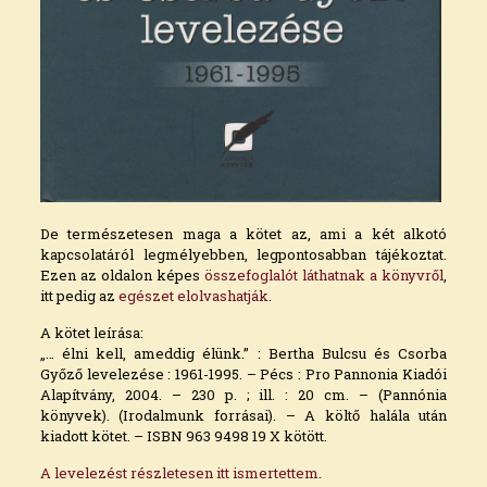
De természetesen maga a kötet az, ami a két alkotó
kapcsolatáról legmélyebben, legpontosabban tájékoztat.
Ezen az oldalon képes
összefoglalót láthatnak a könyvről
,
itt pedig az
egészet elolvashatják
.
A kötet leírása:
„… élni kell, ameddig élünk.” : Bertha Bulcsu és Csorba
Győző levelezése : 1961-1995. – Pécs : Pro Pannonia Kiadói
Alapítvány, 2004. – 230 p. ; ill. : 20 cm. – (Pannónia
könyvek). (Irodalmunk forrásai). – A költő halála után
kiadott kötet. – ISBN 963 9498 19 X kötött.
A levelezést részletesen itt ismertettem
.