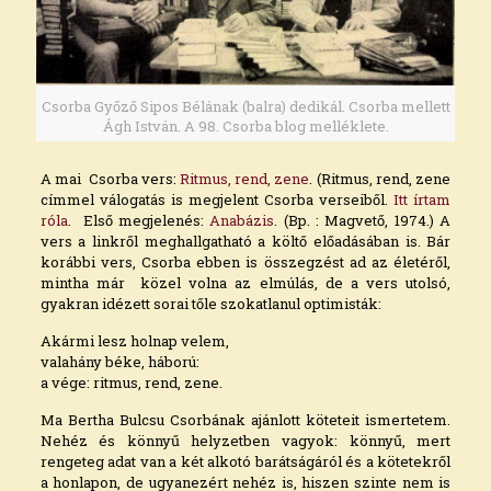
Csorba Győző Sipos Bélának (balra) dedikál. Csorba mellett
Ágh István. A 98. Csorba blog melléklete.
A mai Csorba vers:
Ritmus, rend, zene
. (Ritmus, rend, zene
címmel válogatás is megjelent Csorba verseiből.
Itt írtam
róla
. Első megjelenés:
Anabázis
. (Bp. : Magvető, 1974.) A
vers a linkről meghallgatható a költő előadásában is. Bár
korábbi vers, Csorba ebben is összegzést ad az életéről,
mintha már közel volna az elmúlás, de a vers utolsó,
gyakran idézett sorai tőle szokatlanul optimisták:
Akármi lesz holnap velem,
valahány béke, háború:
a vége: ritmus, rend, zene.
Ma Bertha Bulcsu Csorbának ajánlott köteteit ismertetem.
Nehéz és könnyű helyzetben vagyok: könnyű, mert
rengeteg adat van a két alkotó barátságáról és a kötetekről
a honlapon, de ugyanezért nehéz is, hiszen szinte nem is