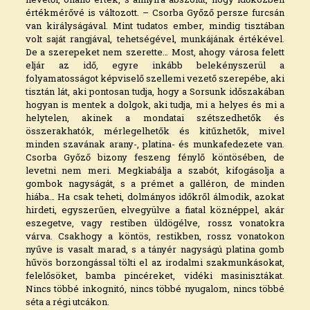
értékmérővé is változott. – Csorba Győző persze furcsán
van királyságával. Mint tudatos ember, mindig tisztában
volt saját rangjával, tehetségével, munkájának értékével.
De a szerepeket nem szerette… Most, ahogy városa felett
eljár az idő, egyre inkább belekényszerül a
folyamatosságot képviselő szellemi vezető szerepébe, aki
tisztán lát, aki pontosan tudja, hogy a Sorsunk időszakában
hogyan is mentek a dolgok, aki tudja, mi a helyes és mi a
helytelen, akinek a mondatai szétszedhetők és
összerakhatók, mérlegelhetők és kitűzhetők, mivel
minden szavának arany-, platina- és munkafedezete van.
Csorba Győző bizony feszeng fénylő köntösében, de
levetni nem meri. Megkiabálja a szabót, kifogásolja a
gombok nagyságát, s a prémet a galléron, de minden
hiába… Ha csak teheti, dolmányos időkről álmodik, azokat
hirdeti, egyszerűen, elvegyülve a fiatal köznéppel, akár
eszegetve, vagy restiben üldögélve, rossz vonatokra
várva. Csakhogy a köntös, restikben, rossz vonatokon
nyűve is vasalt marad, s a tányér nagyságú platina gomb
hűvös borzongással tölti el az irodalmi szakmunkásokat,
felelősöket, bamba pincéreket, vidéki masinisztákat.
Nincs többé inkognitó, nincs többé nyugalom, nincs többé
séta a régi utcákon.