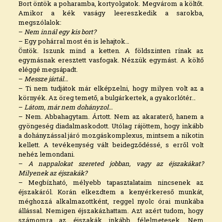
Bort öntök a poharamba, kortyolgatok. Megvárom a költőt.
Amikor a kék vaságy leereszkedik a sarokba,
megszólalok:
–
Nem innál egy kis bort?
– Egy pohárral most én is lehajtok…
Öntök. Iszunk mind a ketten. A földszinten rínak az
egymásnak eresztett vasfogak. Nézzük egymást. A költő
eléggé megsápadt.
–
Messze jártál…
– Ti nem tudjátok már elképzelni, hogy milyen volt az a
környék. Az öreg temető, a bulgárkertek, a gyakorlótér…
–
Látom, már nem dohányzol…
– Nem. Abbahagytam. Ártott. Nem az akaraterő, hanem a
gyöngeség diadalmaskodott. Utólag rájöttem, hogy inkább
a dohányzással járó mozgáskomplexus, mintsem a nikotin
kellett. A tevékenység vált beidegződéssé, s erről volt
nehéz lemondani.
–
A nappalokat szereted jobban, vagy az éjszakákat?
Milyenek az éjszakák?
– Megbízható, mélyebb tapasztalataim nincsenek az
éjszakáról. Korán elkezdtem a kenyérkereső munkát,
méghozzá alkalmazottként, reggel nyolc órai munkába
állással. Nemigen éjszakázhattam. Azt azért tudom, hogy
számomra az éjszakák inkább félelmetesek. Nem