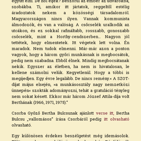
együtt élni. De hol éljek? Beszorul az ember az udvarokba,
szobákba. Ti, amikor itt jártatok, reggeltől estélig
áradoztatok nekem a közösségi társadalomról.
Magyarországon nincs ilyen. Vannak kommunista
álmodozók, és van a valóság. A csőcselék uralkodik az
utcákon, és ez sokkal rafináltabb, rosszabb, gonoszabb
csőcselék, mint a Horthy-rendszerben… Nagyon jól
tettétek, hogy elmentetek. Itt végetek lett volna. Én
maradok. Nem tudok elmenni. Már-már azon a ponton
vagyok, hogy a három győri munkásnak is megbocsátok,
pedig nem szabadna. Ebből élnek. Mindig megbocsátanak
nekik. Egyszer az életben, ha nem is hivatalosan, le
kellene számolni velük. Kegyetlenül. Hogy a többi is
megijedjen. Egy évre legalább. De nincs remény.« A SZOT-
díjat május elsején, »a munkásosztály nagy nemzetközi
ünnepén« szokták adományozni, tehát a gratuláció tényleg
nem sokat késett. Ekkor már három József Attila-díja volt
Berthának (1966, 1971, 1975).”
Csorba Győző Bertha Bulcsunak ajánlott
verse itt,
Bertha
Bulcsu „vallomásos” írása Csorbáról pedig
itt olvasható
olvasható.
Egy különösen érdekes beszélgetést még idemásolok.