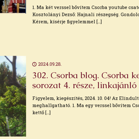
1. Ma két verssel bővítem Csorba youtube csa
Kosztolányi Dezső: Hajnali részegség. Gondolo
Kérem, kísérje figyelemmel
[…]
2024.09.28.
302. Csorba blog. Csorba ke
sorozat 4. része, linkajánló
Figyelem, kiegészítés, 2024. 10. 04! Az Elindult
meghallgatható. 1. Ma egy verssel bővítem Cso
kettő
[…]