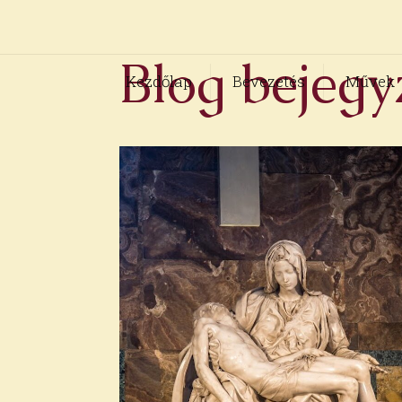
Blog bejegy
Kezdőlap
Bevezetés
Művek