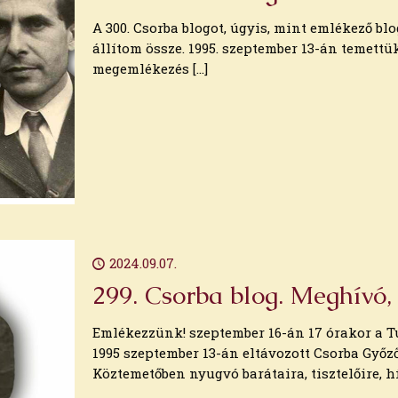
A 300. Csorba blogot, úgyis, mint emlékező 
állítom össze. 1995. szeptember 13-án temettük
megemlékezés
[…]
2024.09.07.
299. Csorba blog. Meghívó,
Emlékezzünk! szeptember 16-án 17 órakor a 
1995 szeptember 13-án eltávozott Csorba Győz
Köztemetőben nyugvó barátaira, tisztelőire, h