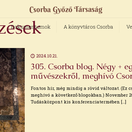
zések
Dokumentumok
A könyvtáros Csorba
Ve
2024.10.21.
305. Csorba blog. Négy + e
művészekről, meghívó Csor
Fontos hír, még mindig a rövid változat. (Ez 
meghívó a következő blogokban.) November 20
Tudásközpont kis konferenciatermében
[…]