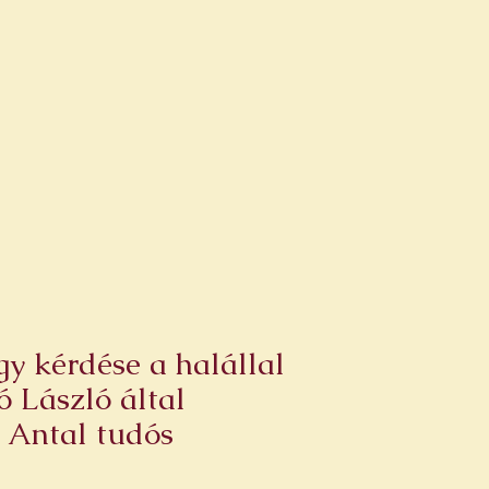
gy kérdése a halállal
ó László által
r Antal tudós