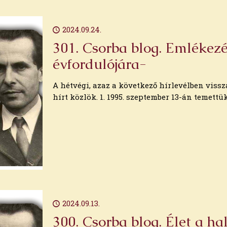
2024.09.24.
301. Csorba blog. Emlékezé
évfordulójára-
A hétvégi, azaz a következő hírlevélben viss
hírt közlök. 1. 1995. szeptember 13-án temettük
2024.09.13.
300. Csorba blog. Élet a ha