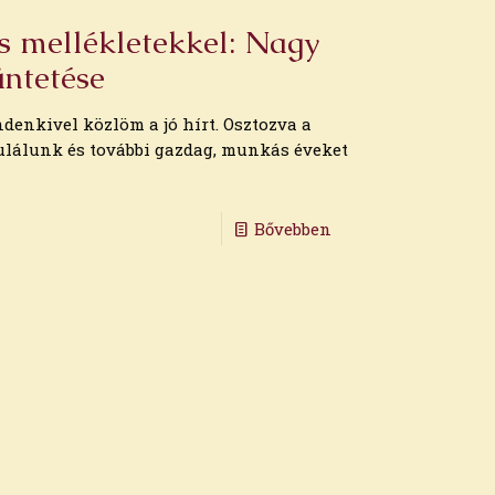
és mellékletekkel: Nagy
üntetése
denkivel közlöm a jó hírt. Osztozva a
atulálunk és további gazdag, munkás éveket
Bővebben