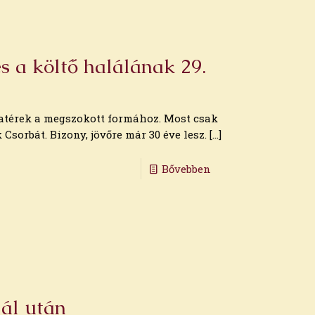
s a költő halálának 29.
zatérek a megszokott formához. Most csak
 Csorbát. Bizony, jövőre már 30 éve lesz.
[…]
Bővebben
lál után