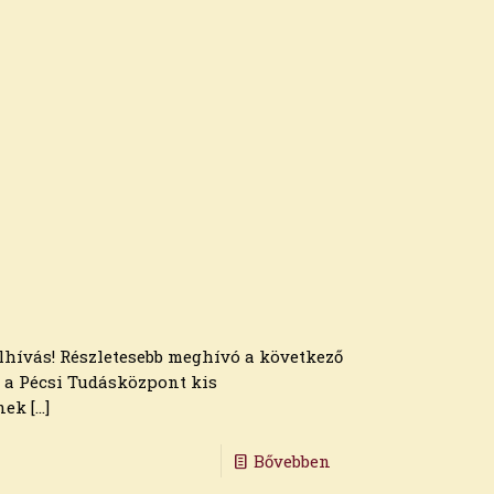
felhívás! Részletesebb meghívó a következő
r a Pécsi Tudásközpont kis
nek
[…]
Bővebben