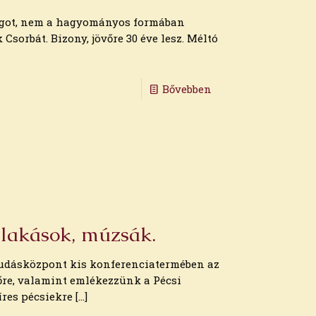
blogot, nem a hagyományos formában
 Csorbát. Bizony, jövőre 30 éve lesz. Méltó
Bővebben
 lakások, múzsák.
Tudásközpont kis konferenciatermében az
őre, valamint emlékezzünk a Pécsi
íres pécsiekre
[…]