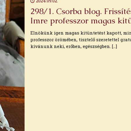
2024.09.02.
298/1. Csorba blog. Frissít
Imre professzor magas kit
Elnökünk igen magas kitüntetést kapott, min
professzor örömében, tisztelő szeretettel gr
kívánunk neki, erőben, egészségben.
[…]