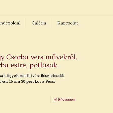
ndégoldal
Galéria
Kapcsolat
gy Csorba vers művekről,
ba estre, pótlások
csak figyelemfelhívás! Részletesebb
-án 16 óra 30 perckor a Pécsi
Bővebben