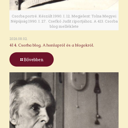
Csorba portré. Készült 1990. I. 12. Megjelent: Tolna Megyei
Népújság 1990. I. 27. Csefkó Judit riportjához. A 413. Csorba
blog melléklete
2026.08.02.
414. Csorba blog. A honlapról és a blogokról.
Bővebben