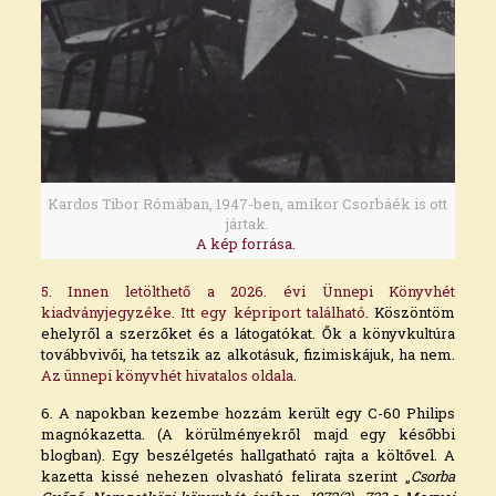
Kardos Tibor Rómában, 1947-ben, amikor Csorbáék is ott
jártak.
A kép forrása.
5. Innen letölthető a 2026. évi Ünnepi Könyvhét
kiadványjegyzéke.
Itt egy képriport található
. Köszöntöm
ehelyről a szerzőket és a látogatókat. Ők a könyvkultúra
továbbvivői, ha tetszik az alkotásuk, fizimiskájuk, ha nem.
Az ünnepi könyvhét hivatalos oldala
.
6. A napokban kezembe hozzám került egy C-60 Philips
magnókazetta. (A körülményekről majd egy későbbi
blogban). Egy beszélgetés hallgatható rajta a költővel. A
kazetta kissé nehezen olvasható felirata szerint „
Csorba