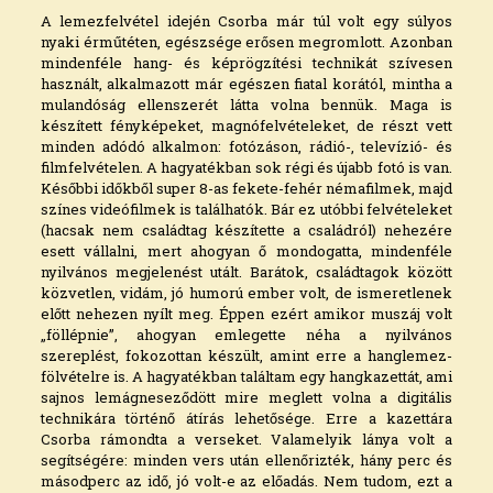
A lemezfelvétel idején Csorba már túl volt egy súlyos
nyaki érműtéten, egészsége erősen megromlott. Azonban
mindenféle hang- és képrögzítési technikát szívesen
használt, alkalmazott már egészen fiatal korától, mintha a
mulandóság ellenszerét látta volna bennük. Maga is
készített fényképeket, magnófelvételeket, de részt vett
minden adódó alkalmon: fotózáson, rádió-, televízió- és
filmfelvételen. A hagyatékban sok régi és újabb fotó is van.
Későbbi időkből super 8-as fekete-fehér némafilmek, majd
színes videófilmek is találhatók. Bár ez utóbbi felvételeket
(hacsak nem családtag készítette a családról) nehezére
esett vállalni, mert ahogyan ő mondogatta, mindenféle
nyilvános megjelenést utált. Barátok, családtagok között
közvetlen, vidám, jó humorú ember volt, de ismeretlenek
előtt nehezen nyílt meg. Éppen ezért amikor muszáj volt
„föllépnie”, ahogyan emlegette néha a nyilvános
szereplést, fokozottan készült, amint erre a hanglemez-
fölvételre is. A hagyatékban találtam egy hangkazettát, ami
sajnos lemágneseződött mire meglett volna a digitális
technikára történő átírás lehetősége. Erre a kazettára
Csorba rámondta a verseket. Valamelyik lánya volt a
segítségére: minden vers után ellenőrizték, hány perc és
másodperc az idő, jó volt-e az előadás. Nem tudom, ezt a