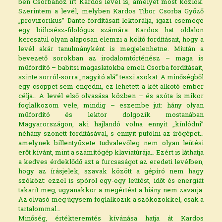
ben Csorbához írt
Kardos levél is, amelyet most közlök
.
Szerintem a levél, melyben Kardos Tibor Csorba Győző
„provizorikus” Dante-fordításait lektorálja, igazi csemege
egy bölcsész-filológus számára. Kardos hat oldalon
keresztül olyan alaposan elemzi a költő fordításait, hogy a
levél akár tanulmányként is megjelenhetne. Miután a
bevezető sorokban az irodalomtörténész – maga is
műfordító – babitsi magaslatokba emeli Csorba fordításait,
szinte sorról-sorra „nagyító alá” teszi azokat. A minőségből
egy csöppet sem engedni, ez lehetett a két alkotó ember
célja… A levél első olvasása közben – és azóta is mikor
foglalkozom vele, mindig – eszembe jut: hány olyan
műfordító és lektor dolgozik mostanában
Magyarországon, aki hajlandó volna ennyit „kínlódni”
néhány szonett fordításával, s ennyit püfölni az írógépet…
amelynek billentyűzete tudvalevőleg nem olyan leütési
erőt kívánt, mint a számítógép klaviatúrája… Ezért is láthatja
a kedves érdeklődő azt a furcsaságot az eredeti levélben,
hogy az írásjelek, szavak között a gépíró nem hagy
szóközt: ezzel is spórol egy-egy leütést, időt és energiát
takarít meg, ugyanakkor a megértést a hiány nem zavarja.
Az olvasó meg úgysem foglalkozik a szóközökkel, csak a
tartalommal…
Minőség, értékteremtés kívánása hatja át Kardos