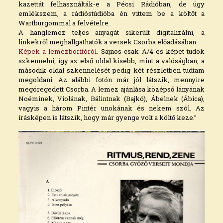
kazettát felhasználták-e a Pécsi Rádióban, de úgy
emlékszem, a rádióstúdióba én vittem be a költőt a
Wartburgommal a felvételre.
A hanglemez teljes anyagát sikerült digitalizálni, a
linkekről meghallgathatók a versek Csorba előadásában.
Képek a lemezborítóról
. Sajnos csak A/4-es képet tudok
szkennelni, így az első oldal kisebb, mint a valóságban, a
második oldal szkennelését pedig két részletben tudtam
megoldani. Az alábbi fotón már jól látszik, mennyire
megöregedett Csorba. A lemez ajánlása középső lányának
Noéminek, Violának, Bálintnak (Bajkó), Ábelnek (Ábica),
vagyis a három Pintér unokának és nekem szól. Az
írásképen is látszik, hogy már gyenge volt a költő keze.”