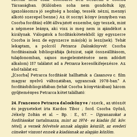
Társaságban. (Különben soha nem gondoltuk így,
igazolásomra jó segítség a honlap, tessék nézni, mennyi
alkotó szerepel benne.) Az öt sornyi könyv (ennyiben van
Csorba fordítás) előtt állva jutott eszembe, úgy teszek, mint
a népmese leánya, aki visz is meg nem is ajándékot a
királynak. Válogatok a fordításkötetekből: így egyszerre
Csorba is lesz de egyszerre más(ok) is lesz(nek). Tehát
lekaptam, a polcról
Petrarca Daloskönyvét
. Csorba
fordításainak bibliográfiája (kézirat, saját összeállításom,
tulajdonomban, sajnos megjelentetésére nem adódott
alkalom) 157 találatot ad a
Petrarca
keresőkifejezésre. Az
első találat ez:
„[Csorba] Petrarca fordítását hallhattuk a
Casanova
c. film
magyar nyelvű változatában, ugyancsak 1978-ban.” A
fordításbibliográfiában (tehát Csorba könyvtárában) három
gyűjteményes Petrarca kötet található:
24. Francesco Petrarca daloskönyve
/ szerk., az utószót
és jegyzeteket írta Kardos Tibor ; ford. Csorba Győző,
Jékely Zoltán et al. – Bp. : E., 67. –
Ugyanazokat a
fordításokat tartalmazza, mint az 1974- es kiadás (ld. köv.
tétel), a versek felvétele annak alapján készült, az eredeti
címeket viszont ennek a kiadásnak az alapján közlöm.