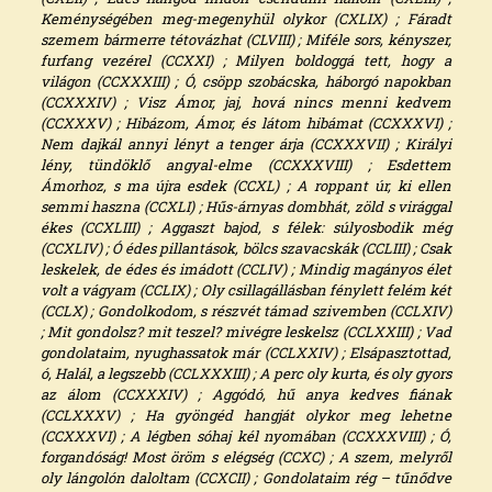
Keménységében meg-megenyhül olykor (CXLIX) ; Fáradt
szemem bármerre tétovázhat (CLVIII) ; Miféle sors, kényszer,
furfang vezérel (CCXXI) ; Milyen boldoggá tett, hogy a
világon (CCXXXIII) ; Ó, csöpp szobácska, háborgó napokban
(CCXXXIV) ; Visz Ámor, jaj, hová nincs menni kedvem
(CCXXXV) ; Hibázom, Ámor, és látom hibámat (CCXXXVI) ;
Nem dajkál annyi lényt a tenger árja (CCXXXVII) ; Királyi
lény, tündöklő angyal-elme (CCXXXVIII) ; Esdettem
Ámorhoz, s ma újra esdek (CCXL) ; A roppant úr, ki ellen
semmi haszna (CCXLI) ; Hűs-árnyas dombhát, zöld s virággal
ékes (CCXLIII) ; Aggaszt bajod, s félek: súlyosbodik még
(CCXLIV) ; Ó édes pillantások, bölcs szavacskák (CCLIII) ; Csak
leskelek, de édes és imádott (CCLIV) ; Mindig magányos élet
volt a vágyam (CCLIX) ; Oly csillagállásban fénylett felém két
(CCLX) ; Gondolkodom, s részvét támad szivemben (CCLXIV)
; Mit gondolsz? mit teszel? mivégre leskelsz (CCLXXIII) ; Vad
gondolataim, nyughassatok már (CCLXXIV) ; Elsápasztottad,
ó, Halál, a legszebb (CCLXXXIII) ; A perc oly kurta, és oly gyors
az álom (CCXXXIV) ; Aggódó, hű anya kedves fiának
(CCLXXXV) ; Ha gyöngéd hangját olykor meg lehetne
(CCXXXVI) ; A légben sóhaj kél nyomában (CCXXXVIII) ; Ó,
forgandóság! Most öröm s elégség (CCXC) ; A szem, melyről
oly lángolón daloltam (CCXCII) ; Gondolataim rég – tűnődve