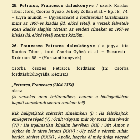
25. Petrarca, Francesco daloskönyve
/ szerk Kardos
Tibor ; ford., Csorba Győző, Jékely Zoltán et al. – Bp. : E., 74.
– (Lyra mundi). –
Ugyanazokat a fordításokat tartalmazza,
mint az 1967-es kiadás (ld. előző tétel), a versek felvétele
ezen kiadás alapján történt, az eredeti címeket az 1967-es
kiadás (ld. előző tétel) szerint közlöm.
26. Francesco Petrarca daloskönyve
/ a jegyz. írta
Kardos Tibor ; ford. Csorba Győző et al. – Bucuresti :
Kriterion, 88. – (Horizont könyvek)
Csorba összes Petrarca fordítása: (In: Csorba
fordításbibliográfia. Kézirat.)
„Petrarca, Francesco (1304-1374)
olasz
(A verseket nem betűrendben, hanem a bibliográfiában
kapott sorszámuk szerint sorolom fel!)
Kik hallgatjátok szétszórt rímeimben (I) ; Ha felsóhajtok,
emlegetve téged (V) ; Őrült vágyam már oly rossz útra tévedt
(VI) ; Ha irgalmatlan kínjaim hevében (XII) ; Sírt Ámor, s
olykor én is társa lettem (XXV) ; Oly zöld s vérszín ruhát,
bordót, sötétet (XXIX) ; Apolló, hogyha él még drága vágyad