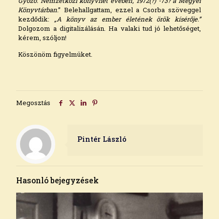
Győző. Nemzetközi könyvhét évében, 1972(?) -73? a Megyei
Könyvtárban
.” Belehallgattam, ezzel a Csorba szöveggel
kezdődik:
„A könyv az ember életének örök kísérője.”
Dolgozom a digitalizálásán. Ha valaki tud jó lehetőséget,
kérem, szóljon!
Köszönöm figyelmüket.
Megosztás
Pintér László
Hasonló bejegyzések