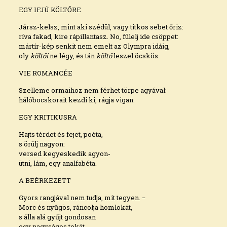
EGY IFJÚ KÖLTŐRE
Jársz-kelsz, mint aki szédül, vagy titkos sebet őriz:
ríva fakad, kire rápillantasz. No, fülelj ide csöppet:
mártír-kép senkit nem emelt az Olympra idáig,
oly
költői
ne légy, és tán
költő
leszel öcskös.
VIE ROMANCÉE
Szelleme ormaihoz nem férhet törpe agyával:
hálóbocskorait kezdi ki, rágja vigan.
EGY KRITIKUSRA
Hajts térdet és fejet, poéta,
s örülj nagyon:
versed kegyeskedik agyon-
ütni, lám, egy analfabéta.
A BEÉRKEZETT
Gyors rangjával nem tudja, mit tegyen. −
Morc és nyűgös, ráncolja homlokát,
s álla alá gyűjt gondosan
egy nagyságos tokát.