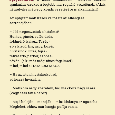
ajánlanám ezeket a legtöbb ma regnáló vezetőnek. (Akik
némelyike még egy konda vezetésére is alkalmatlan!)
Az epigrammák írásos változata az elhangzás
sorrendjében:
– Jól megosztottuk a hatalmat!
Hentes, pincér, sofőr, dada,
földmérő, kalauz, Tüzép-
el- s kiadó, kis, nagy, közép
hivatalnok, liftes, tojás-
felvásárló, parkőr, szobás-
nővér… (s ki más még: nincs fogalmad!)
mind, mind a HATALOM MAGA.
– Ha az isten hivatalnokot ad,
ad hozzá hivatalt is.
– Mekkora nagy szerelem, haj! mekkora nagy szere…
(Vagy csak tán a here?)
– Majd belejön – mondják – mint kiskutya az ugatásba.
Meglehet: ehhez már hangja, pofája van is.