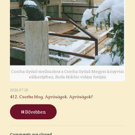
Csorba Győző mellszobra a Csorba Győző Megyei könyvtár
előkertjében, Boda Miklós vidám fotóján
2026.07.18.
412. Csorba blog. Apróságok. Apróságok?
Bővebben
Comments are closed.