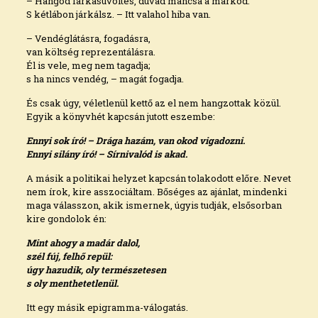
– Hangod farkasüvöltés, dúvad mancsa a markod.
S kétlábon járkálsz. – Itt valahol hiba van.
– Vendéglátásra, fogadásra,
van költség reprezentálásra.
Él is vele, meg nem tagadja;
s ha nincs vendég, – magát fogadja.
És csak úgy, véletlenül kettő az el nem hangzottak közül.
Egyik a könyvhét kapcsán jutott eszembe:
Ennyi sok író! – Drága hazám, van okod vigadozni.
Ennyi silány író! – Sírnivalód is akad.
A másik a politikai helyzet kapcsán tolakodott előre. Nevet
nem írok, kire asszociáltam. Bőséges az ajánlat, mindenki
maga válasszon, akik ismernek, úgyis tudják, elsősorban
kire gondolok én:
Mint ahogy a madár dalol,
szél fúj, felhő repül:
úgy hazudik, oly természetesen
s oly menthetetlenül.
Itt egy másik epigramma-válogatás.