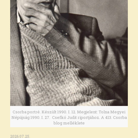
Csorba portré. Készült 1990. I. 12. Megjelent: Tolna Megyei
Népújság 1990. I. 27. Csefkó Judit riportjához. A 413. Csorba
blog melléklete
2026.07.25.