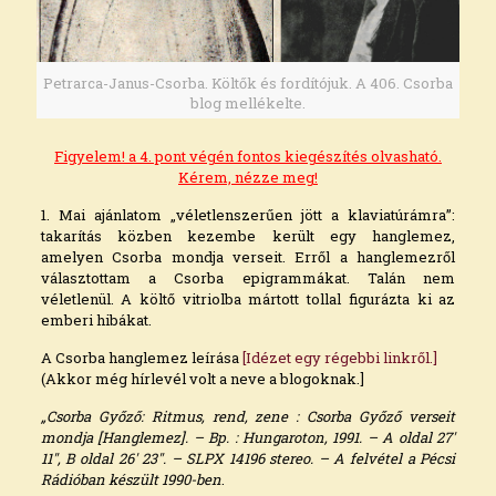
Petrarca-Janus-Csorba. Költők és fordítójuk. A 406. Csorba
blog mellékelte.
Figyelem! a 4. pont végén fontos kiegészítés olvasható.
Kérem, nézze meg!
1. Mai ajánlatom „véletlenszerűen jött a klaviatúrámra”:
takarítás közben kezembe került egy hanglemez,
amelyen Csorba mondja verseit. Erről a hanglemezről
választottam a Csorba epigrammákat. Talán nem
véletlenül. A költő vitriolba mártott tollal figurázta ki az
emberi hibákat.
A Csorba hanglemez leírása
[Idézet egy régebbi linkről.]
(Akkor még hírlevél volt a neve a blogoknak.]
„Csorba Győző: Ritmus, rend, zene : Csorba Győző verseit
mondja [Hanglemez]. – Bp. : Hungaroton, 1991. – A oldal 27′
11″, B oldal 26′ 23″. – SLPX 14196 stereo. – A felvétel a Pécsi
Rádióban készült 1990-ben
.