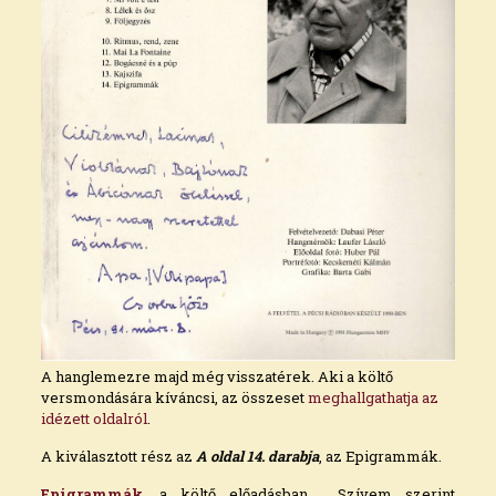
A hanglemezre majd még visszatérek. Aki a költő
versmondására kíváncsi, az összeset
meghallgathatja az
idézett oldalról
.
A kiválasztott rész az
A oldal 14. darabja
, az Epigrammák.
Epigrammák
, a költő előadásban. Szívem szerint