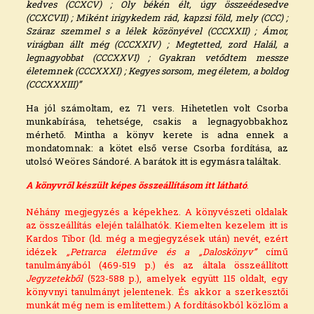
kedves (CCXCV) ; Oly békén élt, úgy összeédesedve
(CCXCVII) ; Miként irigykedem rád, kapzsi föld, mely (CCC) ;
Száraz szemmel s a lélek közönyével (CCCXXII) ; Ámor,
virágban állt még (CCCXXIV) ; Megtetted, zord Halál, a
legnagyobbat (CCCXXVI) ; Gyakran vetődtem messze
életemnek (CCCXXXI) ; Kegyes sorsom, meg életem, a boldog
(CCCXXXIII)”
Ha jól számoltam, ez 71 vers. Hihetetlen volt Csorba
munkabírása, tehetsége, csakis a legnagyobbakhoz
mérhető. Mintha a könyv kerete is adna ennek a
mondatomnak: a kötet első verse Csorba fordítása, az
utolsó Weöres Sándoré. A barátok itt is egymásra találtak.
A könyvről készült képes összeállításom itt látható
.
Néhány megjegyzés a képekhez. A könyvészeti oldalak
az összeállítás elején találhatók. Kiemelten kezelem itt is
Kardos Tibor (ld. még a megjegyzések után) nevét, ezért
idézek
„Petrarca életműve és a „Daloskönyv”
című
tanulmányából (469-519 p.) és az általa összeállított
Jegyzetekből
(523-588 p.), amelyek együtt 115 oldalt, egy
könyvnyi tanulmányt jelentenek. És akkor a szerkesztői
munkát még nem is említettem.) A fordításokból közlöm a