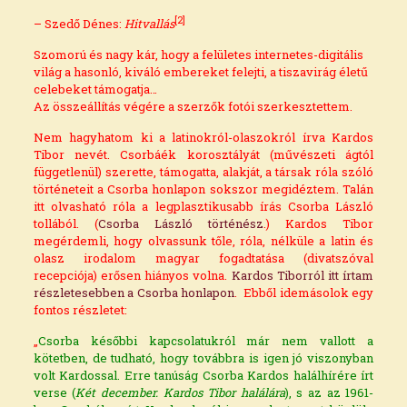
[2]
– Szedő Dénes:
Hitvallás
Szomorú és nagy kár, hogy a felületes internetes-digitális
világ a hasonló, kiváló embereket felejti, a tiszavirág életű
celebeket támogatja…
Az összeállítás végére a szerzők fotói szerkesztettem.
Nem hagyhatom ki a latinokról-olaszokról írva
Kardos
Tibor
nevét. Csorbáék korosztályát (művészeti ágtól
függetlenül) szerette, támogatta, alakját, a társak róla szóló
történeteit a Csorba honlapon sokszor megidéztem.
Talán
itt olvasható róla a legplasztikusabb írás Csorba László
tollából.
(
Csorba László történész
.) Kardos Tibor
megérdemli, hogy olvassunk tőle, róla, nélküle a latin és
olasz irodalom magyar fogadtatása (divatszóval
recepciója) erősen hiányos volna.
Kardos Tiborról itt írtam
részletesebben a Csorba honlapon
. Ebből idemásolok egy
fontos részletet:
„
Csorba későbbi kapcsolatukról már nem vallott a
kötetben, de tudható, hogy továbbra is igen jó viszonyban
volt Kardossal. Erre tanúság Csorba Kardos halálhírére írt
verse (
Két december. Kardos Tibor halálára
), s az az 1961-