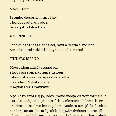
A SZERÉNY
Szembe dícsérik: mint a lány,
a boldogságtól olvadoz.
Dícsérjük: elolvad talán.
A GERINCES
Főnöke szól hozzá, reszket, mint a nyárfa a szélben.
Ám odamond neki jól, hogyha magára marad.
FINNYÁS DISZNÓ
Mocsokban turkált reggel óta,
s hogy asszonya köténye délben
foltos volt kissé, vérig sértve szólt a
másikhoz: “Ejha! erről is
megvan a véleményem!”
A jó költő attól (is) jó, hogy mondandója és versformája is
kortalan. Sőt, attól „modern” is. Jelentsen akármit is ez a
szerintem értelmetlen fogalom. Modern ami jó és értéket
hordoz, netán (ld. még akár képzőművészet, zene, film,
bármely műfaj) még szép is. Származzon bármelyik