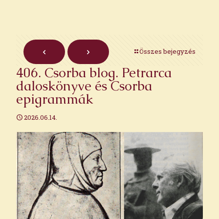
Összes bejegyzés
406. Csorba blog. Petrarca
daloskönyve és Csorba
epigrammák
2026.06.14.