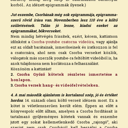
korból… Az idézett epigrammák ilyenek.)
Jut eszembe, Csorbának még sok epigrammája, epigramma-
szerű rövid írása van. Novemberben lesz 110 éve a költő
születésének. Talán jó lenne, kiadni ezeket az
epigrammákat, bökverseket.
Nem mindig hétvégén frissítek, ezért, kérem, kattintson
időnként a
Csorba-youtube csatorna videóira
,
vagy ajánlja
ezt az oldalt barátainak, ismerőseinek és iratkozzon is fel
a csatornára, ahol nem csak Csorba verseket közlök,
válogatok más szerzők youtube-ra feltöltött videóiból is, ha
azok tulajdonosa nem korlátozza a felhasználást.
Köszönöm a kattintást!
2.
Csorba Győző kötetek részletes ismertetése a
honlapon
.
3.
Csorba versek hang- és videófelvételeken.
4. A mai második ajánlatom is kortalanul szép, jó és értéket
hordoz
. 14. századi olasz költő verseit idézem most. Ez a
kötet is véletlenszerűen került elém. Éppen az előtt a
könyvespolc előtt álltam, amelyen a Csorba fordításait is
tartalmazó gyűjteményes kötetek vannak és eszembe
jutott egy sokat kellemetlenkedő Csorba „rajongó”, aki
szerint nem csak Csorbáról kell beszélni a Csorba