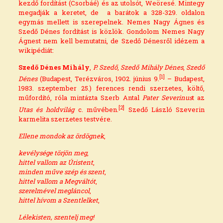
kezdő fordítást (Csorbáé) és az utolsót, Weöresé. Mintegy
megadják a keretet, de a barátok a 328-329. oldalon
egymás mellett is szerepelnek. Nemes Nagy Ágnes és
Szedő Dénes fordítást is közlök. Gondolom Nemes Nagy
Ágnest nem kell bemutatni, de Szedő Dénesről idézem a
wikipédiát:
Szedő Dénes Mihály
,
P. Szedő
,
Szedő Mihály Dénes
,
Szedő
[1]
Dénes
(
Budapest
,
Terézváros
,
1902
.
június 9.
– Budapest,
1983
.
szeptember 25.
)
ferences rendi
szerzetes, költő,
műfordító, róla mintázta
Szerb Antal
Pater Severinus
t az
[2]
Utas és holdvilág
c. művében.
Szedő László Szeverin
karmelita
szerzetes testvére.
Ellene mondok az ördögnek
,
kevélysége törjön meg
,
hittel vallom az Úristent
,
minden műve szép és szent
,
hittel vallom a Megváltót
,
szerelmével megláncol
,
hittel hívom a Szentlelket
,
Lélekisten, szentelj meg!