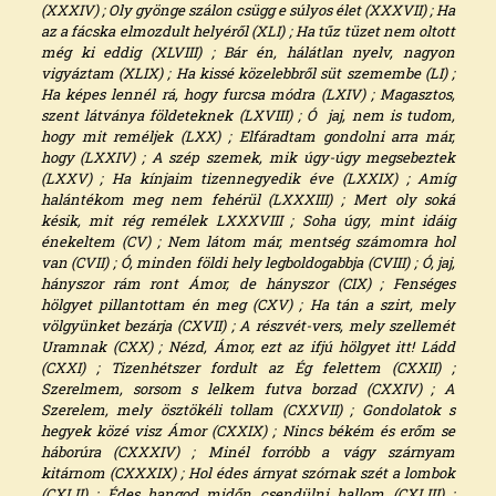
(XXXIV) ; Oly gyönge szálon csügg e súlyos élet (XXXVII) ; Ha
az a fácska elmozdult helyéről (XLI) ; Ha tűz tüzet nem oltott
még ki eddig (XLVIII) ; Bár én, hálátlan nyelv, nagyon
vigyáztam (XLIX) ; Ha kissé közelebbről süt szemembe (LI) ;
Ha képes lennél rá, hogy furcsa módra (LXIV) ; Magasztos,
szent látványa földeteknek (LXVIII) ; Ó jaj, nem is tudom,
hogy mit reméljek (LXX) ; Elfáradtam gondolni arra már,
hogy (LXXIV) ; A szép szemek, mik úgy-úgy megsebeztek
(LXXV) ; Ha kínjaim tizennegyedik éve (LXXIX) ; Amíg
halántékom meg nem fehérül (LXXXIII) ; Mert oly soká
késik, mit rég remélek LXXXVIII ; Soha úgy, mint idáig
énekeltem (CV) ; Nem látom már, mentség számomra hol
van (CVII) ; Ó, minden földi hely legboldogabbja (CVIII) ; Ó, jaj,
hányszor rám ront Ámor, de hányszor (CIX) ; Fenséges
hölgyet pillantottam én meg (CXV) ; Ha tán a szirt, mely
völgyünket bezárja (CXVII) ; A részvét-vers, mely szellemét
Uramnak (CXX) ; Nézd, Ámor, ezt az ifjú hölgyet itt! Ládd
(CXXI) ; Tizenhétszer fordult az Ég felettem (CXXII) ;
Szerelmem, sorsom s lelkem futva borzad (CXXIV) ; A
Szerelem, mely ösztökéli tollam (CXXVII) ; Gondolatok s
hegyek közé visz Ámor (CXXIX) ; Nincs békém és erőm se
háborúra (CXXXIV) ; Minél forróbb a vágy szárnyam
kitárnom (CXXXIX) ; Hol édes árnyat szórnak szét a lombok
(CXLII) ; Édes hangod midőn csendülni hallom (CXLIII) ;