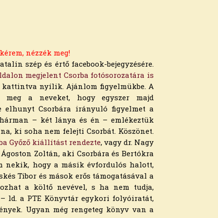
 kérem, nézzék meg!
talin szép és értő facebook-bejegyzésére.
ldalon megjelent Csorba fotósorozatára is
 kattintva nyílik. Ajánlom figyelmükbe. A
rja meg a neveket, hogy egyszer majd
 elhunyt Csorbára irányuló figyelmet a
l hárman – két lánya és én – emlékeztük
na, ki soha nem felejti Csorbát. Köszönet.
ba Győző kiállítást rendezte
, vagy dr. Nagy
 Ágoston Zoltán, aki Csorbára és Bertókra
öm nekik, hogy a másik évfordulós halott,
Tüskés Tibor és mások erős támogatásával a
kozhat a költő nevével, s ha nem tudja,
– ld. a PTE Könyvtár egykori folyóiratát,
zvények. Ugyan még rengeteg könyv van a