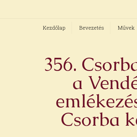
Kezdőlap
Bevezetés
Művek
356. Csorb
a Vendé
emlékezés
Csorba k