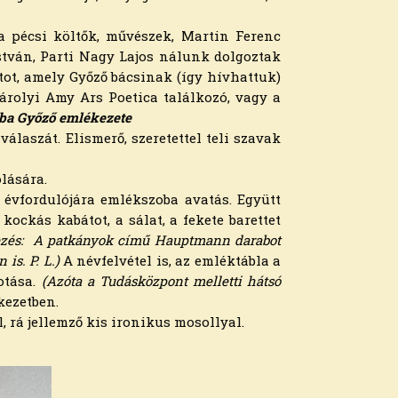
a pécsi költők, művészek, Martin Ferenc
stván, Parti Nagy Lajos nálunk dolgoztak
tot, amely Győző bácsinak (így hívhattuk)
árolyi Amy Ars Poetica találkozó, vagy a
ba Győző emlékezete
álaszát. Elismerő, szeretettel teli szavak
lására.
ő évfordulójára emlékszoba avatás. Együtt
ockás kabátot, a sálat, a fekete barettet
lyezés: A patkányok című Hauptmann darabot
is. P. L.)
A névfelvétel is, az emléktábla a
otása.
(Azóta a Tudásközpont melletti hátsó
kezetben.
, rá jellemző kis ironikus mosollyal.