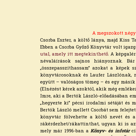
2026. március
2026. február
2026. január
2025. december
2025. november
A megszokott négy 
2025. október
Csorba Eszter, a költő lánya, majd Kiss 
2025. szeptember
Ebben a Csorba Győző Könyvtár volt igaz
2025. augusztus
utal, amely itt megtekinthető
. A képgalé
2025. július
névaláírások sajnos hiányoznak. Bár
2025. június
„összepasszíthassam” azokat a képek s
2025. május
könyvtárosoknak és Laufer Lászlónak, m
2025. április
együtt – valóságos tömeg – és egy másik n
2025. március
(Elnézést kérek azoktól, akik még emléke
2025. február
Imre, aki a Bertók László-előadásában em
2025. január
„hegyezte ki” pécsi irodalmi sétáját és 
2024. december
Bertók László mellett Csorbát sem felejte
2024. november
könyvtár fölvehette a költő nevét és a
2024. október
rákérdezhet/rákattinthat, ugyan ki is 
2024. szeptember
mely már 1996-ban a
Könyv- és infotár
cí
2024. augusztus