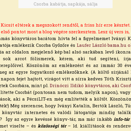
Csorba kabátja, sapkája, sálja
Kicsit eltérek a megszokott rendtől, a friss hír erre késztet.
első pontot most a blog végére szerkesztem. Lesz új vers is,
Tamás könyvtáros barátom hívta fel a figyelmemet Iványi Ka
gatója emlékezik Csorba Győzőre és
Laufer László bama.hu o
ria az oldalon megjelenő kép bal alsó sarkában levő ikonra
 sok arcot fölismerek, kérem, aki tud segíteni, í
zereplőivel. Köszönöm az emlékezést és az immár 30 éve
eg az egyre fogyatkozó emlékezőknek. (A költő sírjáná
apon fejet hajtott, virágot vitt a sírra kedves Tóth Kriszti
ztek Csorbára, mint pl.
Drinóczi Ildikó könyvtáros, aki Csor
lítette Csorbát (pontosan nem tudom, melyik napon), vagy
mások, aki a PécsiLIT-en még említették a költőt. Köszön
tték!) Még szerencse, hogy Iványi Katalin, Bertók László, 
 könyvtár internetes és valódi látogatója mindig talál
az? Így az egyre kevéssé könyv-tár, ma már inkább
info-tár
met viselte – és
közösségi tér
– ld. kiállítások és rende