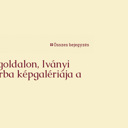
Összes bejegyzés
goldalon, Iványi
rba képgalériája a