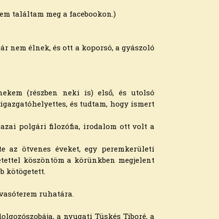
nem találtam meg a facebookon.)
r nem élnek, és ott a koporsó, a gyászoló
nekem (részben neki is) első, és utolsó
gazgatóhelyettes, és tudtam, hogy ismert
zai polgári filozófia, irodalom ott volt a
te az ötvenes éveket, egy peremkerületi
eretettel köszöntöm a körünkben megjelent
b kötögetett.
lvasóterem ruhatára.
dolgozószobája, a nyugati Tüskés Tiboré, a