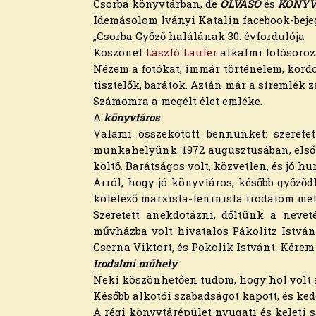
Csorba könyvtárban, de
OLVASÓ
és
KÖNYV
2024. július
Idemásolom Iványi Katalin facebook-bejeg
2024. június
„Csorba Győző halálának 30. évfordulója
2024. május
Köszönet
László Laufer
alkalmi fotósoroz
2024. április
Nézem a fotókat, immár történelem, kordo
2024. március
tisztelők, barátok. Aztán már a síremlék z
2024. február
Számomra a megélt élet emléke.
2024. január
A
könyvtáros
2023. december
Valami összekötött bennünket: szeretet
2023. november
munkahelyünk. 1972 augusztusában, első 
2023. október
költő. Barátságos volt, közvetlen, és jó h
2023. szeptember
Arról, hogy jó könyvtáros, később győződh
2023. augusztus
kötelező marxista-leninista irodalom mell
2023. július
Szeretett anekdotázni, dőltünk a nevet
2023. június
művházba volt hivatalos Pákolitz Istvánn
2023. május
Cserna Viktort, és Pokolik Istvánt. Kérem 
2023. április
Irodalmi műhely
2023. március
Neki köszönhetően tudom, hogy hol volt a
2023. február
Később alkotói szabadságot kapott, és ked
2023. január
A régi könyvtárépület nyugati és keleti s