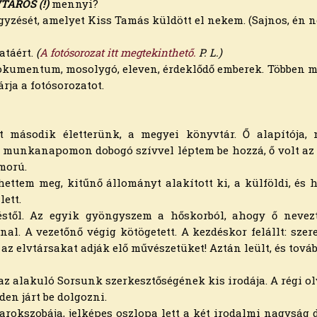
TÁROS (!)
mennyi?
yzését, amelyet Kiss Tamás küldött el nekem. (Sajnos, én 
atáért.
(
A fotósorozat itt megtekinthető.
P. L.)
kumentum, mosolygó, eleven, érdeklődő emberek. Többen má
árja a fotósorozatot.
t második életterünk, a megyei könyvtár. Ő alapítója, 
munkanapomon dobogó szívvel léptem be hozzá, ő volt az i
umorú.
ettem meg, kitűnő állományt alakított ki, a külföldi, és ha
ett.
éstől. Az egyik gyöngyszem a hőskorból, ahogy ő nevez
al. A vezetőnő végig kötögetett. A kezdéskor felállt: sz
az elvtársakat adják elő művészetüket! Aztán leült, és továb
z alakuló Sorsunk szerkesztőségének kis irodája. A régi o
den járt be dolgozni.
arokszobája, jelképes oszlopa lett a két irodalmi nagyság 