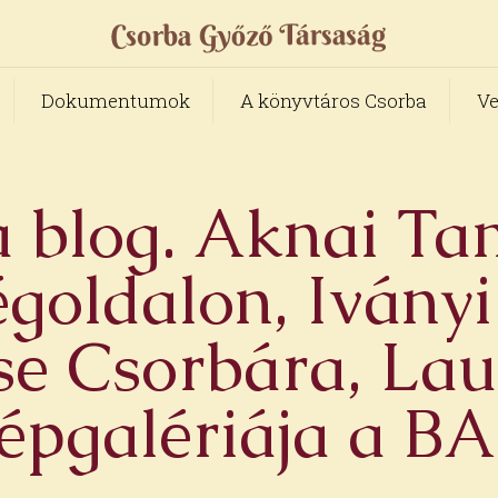
Dokumentumok
A könyvtáros Csorba
Ve
a blog. Aknai Tam
goldalon, Iványi
e Csorbára, Lau
épgalériája a 