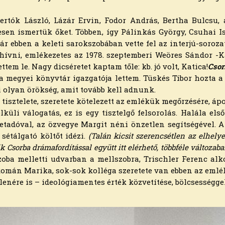
ertók László, Lázár Ervin, Fodor András, Bertha Bulcsu, 
sen ismertük őket. Többen, így Pálinkás György, Csuhai I
ár ebben a keleti sarokszobában vette fel az interjú-soroza
ívni, emlékezetes az 1978. szeptemberi Weöres Sándor -K
tem le. Nagy dicséretet kaptam tőle: kb. jó volt, Katica!
Csor
a megyei könyvtár igazgatója lettem. Tüskés Tibor hozta a v
ni olyan örökség, amit tovább kell adnunk.
isztelete, szeretete kötelezett az emlékük megőrzésére, ápo
lküli válogatás, ez is egy tisztelgő felsorolás. Halála els
etadóval, az özvegye Margit néni önzetlen segítségével. A k
 sétálgató költőt idézi.
(Talán kicsit szerencsétlen az elhe
Csorba drámafordítással együtt itt elérhető, többféle változaban 
szoba melletti udvarban a mellszobra, Trischler Ferenc alk
 Román Marika, sok-sok kolléga szeretete van ebben az emlé
lenére is – ideológiamentes érték közvetítése, bölcsességgel