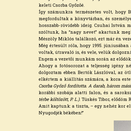
2022. december
keleti Csorba Győzőé.
2022. november
Így számunkra természetes volt, hogy B
2022. október
megfordultak a könyvtárban, és személye
2022. augusztus
hosszabb-rövidebb ideig. Csuhai István m
2022. július
szóltunk, ha “nagy nevet” akartunk megh
2022. június
Mészöly Miklós találkozó, ezt már én vezet
2022. május
Még értesült róla, hogy 1995. júniusában 
2022. április
voltak, útravaló is, és vele, velük dolgoz
2022. március
Engem a vezetői munkám során az elődök t
2022. február
Ahogy a fotósorozat a teljesség igény né
2022. január
dolgoztam ebben Bertók Lászlóval, az ötl
2021. december
elkértem a kiállítás számára, a kora este
2021. november
Csorba Győző fordította. A darab, három másik 
2021. október
korábbi szobája alatti falon, és a sarok
2021. szeptember
térbe költözött, P. L.)
. Tüskés Tibor, elődöm
2021. augusztus
Amit kaptunk: a tiszta, – egy nehéz kor el
2021. július
Nyugodjék békében!”
2021. június
2021. május
2021. április