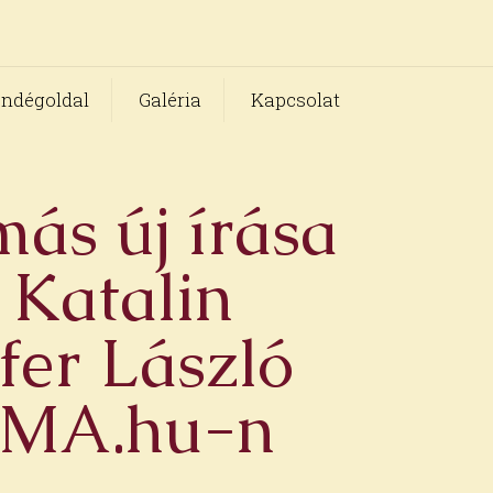
ndégoldal
Galéria
Kapcsolat
ás új írása
 Katalin
fer László
BAMA.hu-n