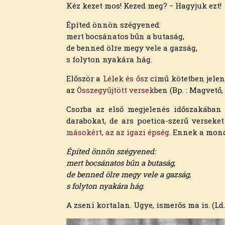
2022. december
Kéz kezet mos! Kezed meg? − Hagyjuk ezt!
2022. november
2022. október
Építed önnön szégyened:
2022. augusztus
mert bocsánatos bűn a butaság,
2022. július
de benned ölre megy vele a gazság,
2022. június
s folyton nyakára hág.
2022. május
Először a
Lélek és ősz
című kötetben jelent
2022. április
az
Összegyűjtött versek
ben (Bp. : Magvető,
2022. március
2022. február
Csorba az első megjelenés időszakában
2022. január
darabokat, de ars poetica-szerű versek
2021. december
másokért, az az igazi épség
. Ennek a mond
2021. november
2021. október
Építed önnön szégyened:
2021. szeptember
mert bocsánatos bűn a butaság,
2021. augusztus
de benned ölre megy vele a gazság,
2021. július
s folyton nyakára hág.
2021. június
A zseni kortalan. Ugye, ismerős ma is. (Ld.
2021. május
2021. április