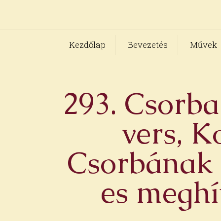
Kezdőlap
Bevezetés
Művek
293. Csorba 
vers, K
Csorbának d
es meghí