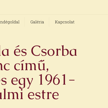
ndégoldal
Galéria
Kapcsolat
ila és Csorba
nc című,
és egy 1961-
lmi estre