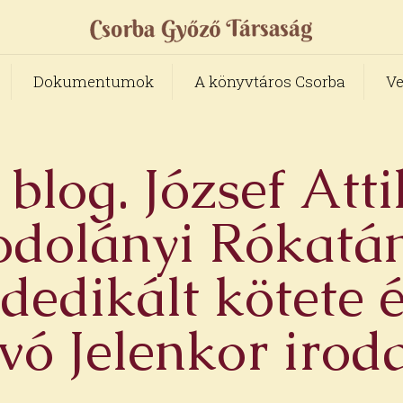
Dokumentumok
A könyvtáros Csorba
Ve
blog. József Att
odolányi Rókatá
edikált kötete 
vó Jelenkor iroda