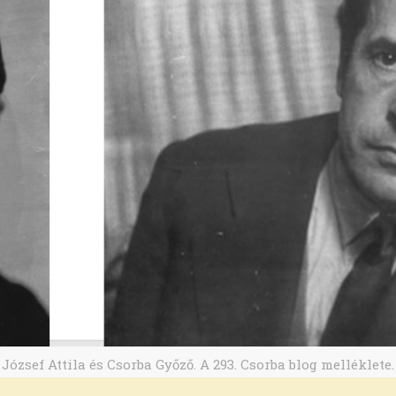
József Attila és Csorba Győző. A 293. Csorba blog melléklete.