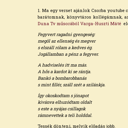
2026. március
2026. február
1. Ma egy verset ajánlok Csorba youtube 
2026. január
barátomnak, könyvtáros kollégámnak, am
2025. december
Duna Tv műsorából Varga-Huszti Máté
el
2025. november
2025. október
Fegyvert ragadni gyengeség:
2025. szeptember
megöl az ellenség és megver
2025. augusztus
s elszáll rólam a kedves ég.
2025. július
Jogállamban a pénz a fegyver.
2025. június
A hadviselés itt ma más.
2025. május
A hős a kardot ki se rántja.
2025. április
Bankó a bombarobbanás
2025. március
s mint fillér, száll szét a szilánkja.
2025. február
2025. január
Így okoskodtam s jónapot
2024. december
kivánva elhuzódtam oldalt
2024. november
s este a nyájas csillagok
2024. október
rámnevettek a teli holddal.
2024. szeptember
2024. augusztus
Tessék dönteni, melyik előadás jobb.