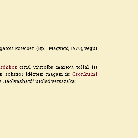
atott kötetben (Bp. : Magvető, 1970), végül
trékhoz
című vitriolba mártott tollal írt
an sokszor idéztem magam is:
Csonkulni
s „ráolvasható” utolsó versszaka: