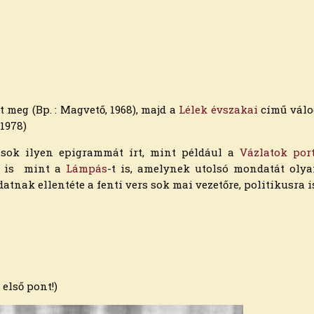
 meg (Bp. : Magvető, 1968), majd a
Lélek évszakai
című válog
 1978)
 sok ilyen epigrammát írt, mint például a
Vázlatok por
et is mint a
Lámpás
-t is, amelynek utolsó mondatát oly
atnak ellentéte a fenti vers sok mai vezetőre, politikusra i
 első pont!)