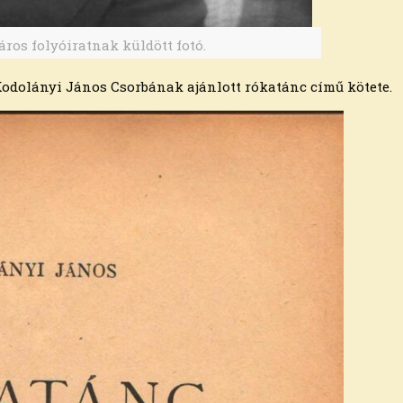
áros folyóiratnak küldött fotó.
Kodolányi János Csorbának ajánlott rókatánc című kötete.