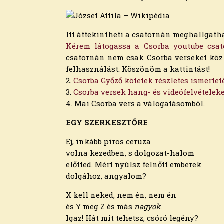
2024. július
2024. június
2024. május
Itt áttekintheti a csatornán meghallgat
2024. április
Kérem látogassa a Csorba youtube csat
2024. március
csatornán nem csak Csorba verseket közlö
2024. február
felhasználást. Köszönöm a kattintást!
2024. január
2.
Csorba Győző kötetek részletes ismerte
2023. december
3.
Csorba versek hang- és videófelvételek
2023. november
4. Mai Csorba vers a válogatásomból.
2023. október
2023. szeptember
EGY SZERKESZTŐRE
2023. augusztus
Ej, inkább piros ceruza
2023. július
volna kezedben, s dolgozat-halom
2023. június
előtted. Mért nyúlsz felnőtt emberek
2023. május
dolgához, angyalom?
2023. április
2023. március
X kell neked, nem én, nem én
2023. február
és Y meg Z és más
nagyok
.
2023. január
Igaz! Hát mit tehetsz, csóró legény?