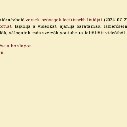
ható/nézhető
versek, szövegek legfrissebb listáját
. (2024. 07. 2
ornát,
lájkolja a videókat, ajánlja barátainak, ismerősei
k, válogatok más szerzők youtube-ra feltöltött videóiból
tése a honlapon
.
en
.