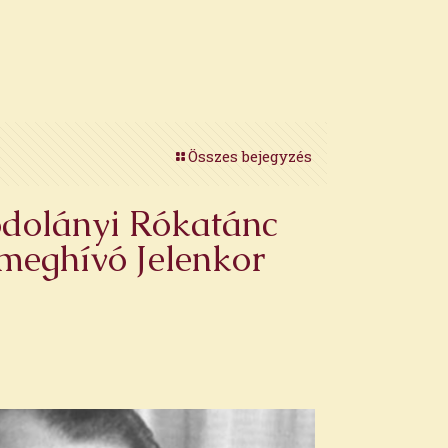
Összes bejegyzés
Kodolányi Rókatánc
 meghívó Jelenkor