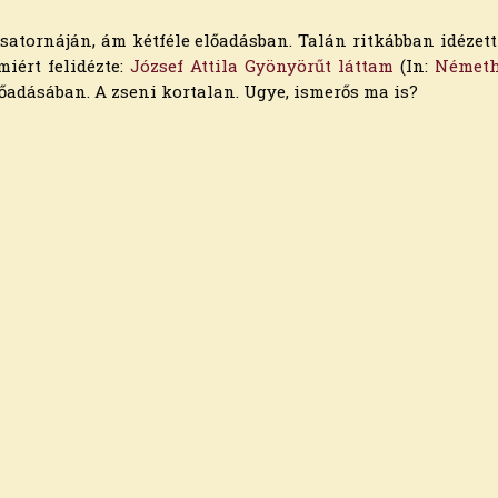
csatornáján, ám kétféle előadásban. Talán ritkábban idézet
iért felidézte:
József Attila Gyönyörűt láttam
(In:
Németh
őadásában. A zseni kortalan. Ugye, ismerős ma is?