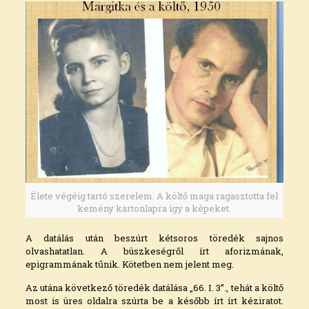
Élete végéig tartó szerelem. A költő maga ragasztotta fel
kemény kartonlapra így a képeket.
A datálás után beszúrt kétsoros töredék sajnos
olvashatatlan. A büszkeségről írt aforizmának,
epigrammának tűnik. Kötetben nem jelent meg.
Az utána következő töredék datálása „66. I. 3”., tehát a költő
most is üres oldalra szúrta be a később írt írt kéziratot.