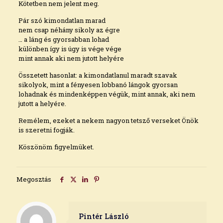
Kötetben nem jelent meg.
Pár szó kimondatlan marad
nem csap néhány sikoly az égre
… a láng és gyorsabban lohad
különben így is úgy is vége vége
mint annak aki nem jutott helyére
Összetett hasonlat: a kimondatlanul maradt szavak
sikolyok, mint a fényesen lobbanó lángok gyorsan
lohadnak és mindenképpen végük, mint annak, aki nem
jutott a helyére.
Remélem, ezeket a nekem nagyon tetsző verseket Önök
is szeretni fogják.
Köszönöm figyelmüket.
Megosztás
Pintér László