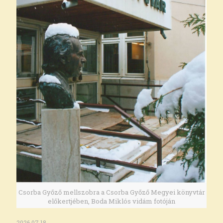
Csorba Győző mellszobra a Csorba Győző Megyei könyvtár
előkertjében, Boda Miklós vidám fotóján
2026.07.18.