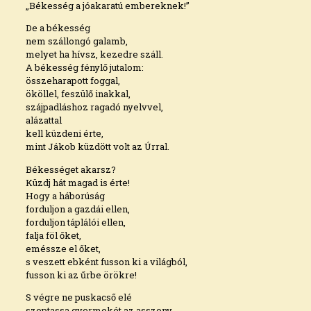
„Békesség a jóakaratú embereknek!”
De a békesség
nem szállongó galamb,
melyet ha hívsz, kezedre száll.
A békesség fénylő jutalom:
összeharapott foggal,
ököllel, feszülő inakkal,
szájpadláshoz ragadó nyelvvel,
alázattal
kell küzdeni érte,
mint Jákob küzdött volt az Úrral.
Békességet akarsz?
Küzdj hát magad is érte!
Hogy a háborúság
forduljon a gazdái ellen,
forduljon táplálói ellen,
falja föl őket,
eméssze el őket,
s veszett ebként fusson ki a világból,
fusson ki az űrbe örökre!
S végre ne puskacső elé
szoptassa gyermekét az asszony,