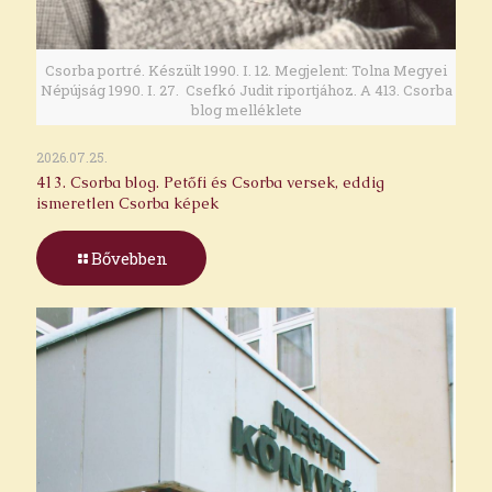
Csorba portré. Készült 1990. I. 12. Megjelent: Tolna Megyei
Népújság 1990. I. 27. Csefkó Judit riportjához. A 413. Csorba
blog melléklete
2026.07.25.
413. Csorba blog. Petőfi és Csorba versek, eddig
ismeretlen Csorba képek
Bővebben