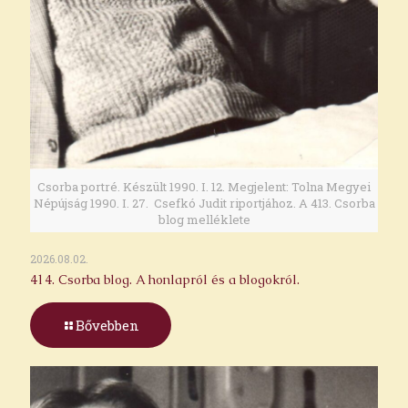
Csorba portré. Készült 1990. I. 12. Megjelent: Tolna Megyei
Népújság 1990. I. 27. Csefkó Judit riportjához. A 413. Csorba
blog melléklete
2026.08.02.
414. Csorba blog. A honlapról és a blogokról.
Bővebben