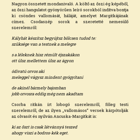
Nagyon összetett mondanivaló. A költő az őszi ég képéből,
az őszi hangulatot gyönyörűen leíró sorokból indítva bontja
ki csöndes vallomását, háláját, amelyet Margitkájának
címez. Csodaszép sorok a szeretetté nemesülő
szerelemről:
Kályhát készítsz begyújtsz bölcsen tudod te:
szüksége van a testnek a melegre
s a léleknek hisz rémült éjszakákon
ott ülsz mellettem ülsz az ágyon
ódivatú orvos aki
meleggel vágysz mindent gyógyítani
de akinél bármely bajomban
jobb orvosra eddig még nem akadtam
Csorba ritkán írt lobogó szerelemről, főleg testi
szerelemről, de az ilyen „vallomásos” versek kárpótolják
az olvasót és nyilván Ancuska-Margitkát is:
ki az őszt is csak látvánnyá teszed
ahogy viszi a bodros-kék eget.