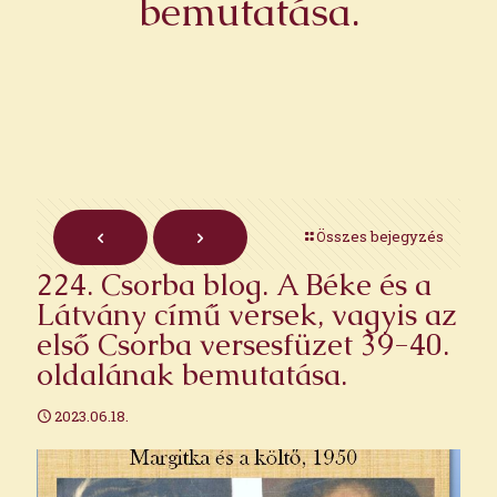
bemutatása.
Összes bejegyzés
224. Csorba blog. A Béke és a
Látvány című versek, vagyis az
első Csorba versesfüzet 39-40.
oldalának bemutatása.
2023.06.18.