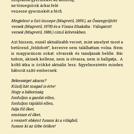
ne tömegsírok árkai felé
vezesse gyermekét a férfi.
Megjelent a Szó ünnepe (Magvető, 1959.), az Összegyűjtött
versek (Magvető, 1978) és a Vissza Ithakába : Válogatott
versek (Magvető, 1986.) című kötetekben.
Azt hiszem, ennél aktuálisabb verset, mint amelyet most a
betűrend „feldobott”, keresve sem találhattam volna. Nem
is magyarázom sokat: olvassák és tanuljanak belőle. Bár
tudom, akinek kellene, nem is olvassa, nem is hallgatja… A
költő átka is örökké aktuális lesz: figyelmeztetés minden
háborút szító embernek:
Békességet akarsz?
Küzdj hát magad is érte!
Hogy a háborúság
forduljon a gazdái ellen,
forduljon táplálói ellen,
falja föl őket,
eméssze el őket,
s veszett ebként fusson ki a világból,
fusson ki az űrbe örökre!