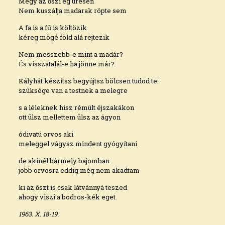
Megy az őszi ég üresen
Nem kuszálja madarak röpte sem
A fa is a fű is költözik
kéreg mögé föld alá rejtezik
Nem messzebb-e mint a madár?
És visszatalál-e ha jönne már?
Kályhát készítsz begyújtsz bölcsen tudod te:
szüksége van a testnek a melegre
s a léleknek hisz rémült éjszakákon
ott ülsz mellettem ülsz az ágyon
ódivatú orvos aki
meleggel vágysz mindent gyógyítani
de akinél bármely bajomban
jobb orvosra eddig még nem akadtam
ki az őszt is csak látvánnyá teszed
ahogy viszi a bodros-kék eget.
1963. X. 18-19.