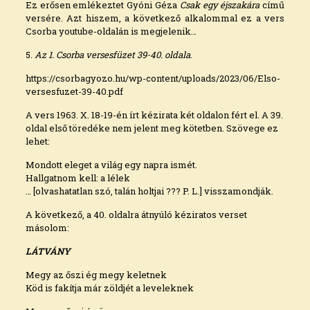
Ez erősen emlékeztet Gyóni Géza
Csak egy éjszakára
című
versére. Azt hiszem, a következő alkalommal ez a vers
Csorba youtube-oldalán is megjelenik…
5.
Az 1. Csorba versesfüzet 39-40. oldala
.
https://csorbagyozo.hu/wp-content/uploads/2023/06/Elso-
versesfuzet-39-40.pdf
A vers 1963. X. 18-19-én írt kézirata két oldalon fért el. A 39.
oldal első töredéke nem jelent meg kötetben. Szövege ez
lehet:
Mondott eleget a világ egy napra ismét.
Hallgatnom kell: a lélek
… [olvashatatlan szó, talán holtjai ??? P. L.] visszamondják.
A következő, a 40. oldalra átnyúló kéziratos verset
másolom:
LÁTVÁNY
Megy az őszi ég megy keletnek
Köd is fakítja már zöldjét a leveleknek