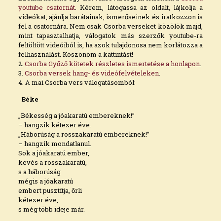
youtube csatornát
. Kérem, látogassa az oldalt, lájkolja a
videókat, ajánlja barátainak, ismerőseinek és iratkozzon is
fel a csatornára. Nem csak Csorba verseket közölök majd,
mint tapasztalhatja, válogatok más szerzők youtube-ra
feltöltött videóiból is, ha azok tulajdonosa nem korlátozza a
felhasználást. Köszönöm a kattintást!
2.
Csorba Győző kötetek részletes ismertetése a honlapon
.
3.
Csorba versek hang- és videófelvételeken
.
4. A mai Csorba vers válogatásomból:
Béke
„Békesség a jóakaratú embereknek!”
– hangzik kétezer éve.
„Háborúság a rosszakaratú embereknek!”
– hangzik mondatlanul.
Sok a jóakaratú ember,
kevés a rosszakaratú,
s a háborúság
mégis a jóakaratú
embert pusztítja, őrli
kétezer éve,
s még több ideje már.