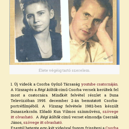
Élete végéig tartó szerelem.
1. Új videók a Csorba Győző Társaság
youtube csatornáján
.
A
Vízszag
és a
Régi költők
című Csorba versek kerültek fel
most a csatornára. Mindkét felvétel részlet a Duna
Televízióban 1995. december 2-án bemutatott Csorba-
portréfilmjéből. A
Vízszag
felvétele 1982-ben készült
Dunaszekcsőn. Előadó Kun Vilmos színművész,
szövege
itt olvasható.
A
Régi költők
című verset elmondja Csernák
János,
szövege itt olvasható
.
Ezentúl hetente egy-két videóval fogom frissíteni a
Csorba