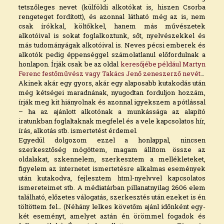
tetszőleges nevet (külföldi alkotókat is, hiszen Csorba
rengeteget fordított), és azonnal látható még az is, nem
csak írókkal, költőkkel, hanem más művészetek
alkotóival is sokat foglalkoztunk, sőt, nyelvészekkel és
más tudományágak alkotóival is. Neves pécsi emberek és
alkotók pedig éppenséggel számolatlanul előfordulnak a
honlapon. Írják csak be az oldal
keresőjébe például Martyn
Ferenc festőművész vagy Takács Jenő zeneszerző nevét
…
Akinek akár egy gyors, akár egy alaposabb kutakodás után
még kétségei maradnának, nyugodtan forduljon hozzám,
írják meg kit hiányolnak és azonnal igyekszem a pótlással
– ha az ajánlott alkotónak a munkássága az alapító
iratunkban foglaltaknak megfelel és a vele kapcsolatos hír,
írás, alkotás stb. ismertetést érdemel.
Egyedül dolgozom ezzel a honlappal, nincsen
szerkesztőség mögöttem, magam állítom össze az
oldalakat, szkennelem, szerkesztem a mellékleteket,
figyelem az internetet ismertetésre alkalmas események
után kutakodva, fejlesztem html-nyelvvel kapcsolatos
ismereteimet stb. A médiatárban pillanatnyilag 2606 elem
található, előzetes válogatás, szerkesztés után ezeket is én
töltöttem fel… (Néhány lelkes követőm ajánl időnként egy-
két eseményt, amelyet aztán én örömmel fogadok és