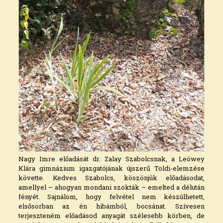
Nagy Imre előadását dr. Zalay Szabolcsnak, a Leöwey
Klára gimnázium igazgatójának újszerű Toldi-elemzése
követte. Kedves Szabolcs, köszönjük előadásodat,
amellyel – ahogyan mondani szokták – emelted a délután
fényét. Sajnálom, hogy felvétel nem készülhetett,
elsősorban az én hibámból, bocsánat. Szívesen
terjeszteném előadásod anyagát szélesebb körben, de