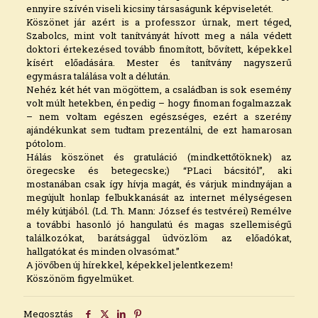
ennyire szívén viseli kicsiny társaságunk képviseletét.
Köszönet jár azért is a professzor úrnak, mert téged,
Szabolcs, mint volt tanítványát hívott meg a nála védett
doktori értekezésed tovább finomított, bővített, képekkel
kísért előadására. Mester és tanítvány nagyszerű
egymásra találása volt a délután.
Nehéz két hét van mögöttem, a családban is sok esemény
volt múlt hetekben, én pedig – hogy finoman fogalmazzak
– nem voltam egészen egészséges, ezért a szerény
ajándékunkat sem tudtam prezentálni, de ezt hamarosan
pótolom.
Hálás köszönet és gratuláció (mindkettőtöknek) az
öregecske és betegecske;) “PLaci bácsitól”, aki
mostanában csak így hívja magát, és várjuk mindnyájan a
megújult honlap felbukkanását az internet mélységesen
mély kútjából. (Ld. Th. Mann: József és testvérei) Remélve
a további hasonló jó hangulatú és magas szellemiségű
találkozókat, barátsággal üdvözlöm az előadókat,
hallgatókat és minden olvasómat.”
A jövőben új hírekkel, képekkel jelentkezem!
Köszönöm figyelmüket.
Megosztás