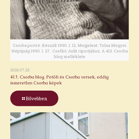
Csorba portré. Készült 1990. I. 12. Megjelent: Tolna Megyei
Népújság 1990. I. 27. Csefkó Judit riportjához. A 413. Csorba
blog melléklete
2026.07.25.
413. Csorba blog. Petőfi és Csorba versek, eddig
ismeretlen Csorba képek
Bővebben