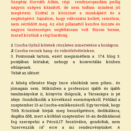
Szegény Horváth Ádám, régi rendszergazdám pedig
nagyon szépen kitanított, de nem tudtam mindent jól
megérteni. Ezúttal is köszönet a munkájáért és a
segítségéért. Sajnálom, hogy változtatni kellett, remélem,
nem sértődött meg. Az első pillanattól kezdve őszinte és
nagyon tisztességes segítőtársam volt. Bízom benne,
marad köztünk a régi barátság.
1
.
Csorba Győző kötetek részletes ismertetése a honlapon
.
2
.
Csorba versek hang- és videófelvételeken
.
3. Fontosnak tartom, ezért megismétlem a 174. blog 3.
pontjában leírtakat, nehogy a konvertálás közben
eltűnjenek.
Tehát az idézet:
A hőség ellenére Nagy Imre elnökünk nem pihen… és
jómagam sem. Miközben a professzor újabb és újabb
tanulmányokat ír, könyvön dolgozik, a Társaságra is jut
ideje. Gondolkodik a következő eseményekről. Például a
szeptember 13-ai Csorba-emlékezésről. Egy tervünk, hogy
Tóth Krisztinát hívjuk meg beszélgetésre, dedikálásra,
dugába dőlt, mert a költőnő szeptember 16-án dedikálással
fog szerepelni a PécsiLIT fesztiválon, gondoltuk, nem
“szervezzük rá” erre a mi rendezvényünket. A