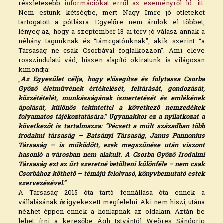
részletesebb
információkat erről az eseményről ld. itt.
Nem estünk kétségbe, mert Nagy Imre jó ötleteket
tartogatott a pótlásra. Egyelőre nem árulok el többet,
lényeg az, hogy a szeptember 13-ai terv jó válasz annak a
néhány tagunknak és “támogatónknak”, akik szerint “a
Társaság ne csak Csorbával foglalkozzon”. Ami eleve
rosszindulatú vád, hiszen alapító okiratunk is világosan
kimondja:
„
Az Egyesület célja, hogy elősegítse és folytassa Csorba
Győző életművének értékelését, feltárását, gondozását,
közzétételét, munkásságának ismertetését és emlékének
ápolását, különös tekintettel a következő nemzedékek
folyamatos tájékoztatására.” Ugyanakkor ez a nyilatkozat a
következőt is tartalmazza: “Pécsett a múlt században több
irodalmi társaság – Batsányi Társaság, Janus Pannonius
Társaság – is működött, ezek megszűnése után viszont
hasonló a városban nem alakult. A Csorba Győző Irodalmi
Társaság ezt az űrt szeretné betölteni különféle – nem csak
Csorbához köthető – témájú felolvasó, könyvbemutató estek
szervezésével
.”
A Társaság 2015 óta tartó fennállása óta ennek a
vállalásának
is
igyekezett megfelelni. Aki nem hiszi, utána
nézhet éppen ennek a honlapnak az oldalain. Aztán be
lehet írni a keresőbe Ágh Istvántól Weöres Sándorig