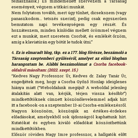
felhasználok.) És mindemellett szervezem a Társaság
eseményeit, végzem a titkári munkát.
Nem folytatom tovább, mert úgy tűnhet, dicsekszem (vagy
panaszkodom… tetszés szerint), pedig csak egyszerűen
bemutatom napi tevékenységem egy részét. És
hozzáteszem, minden kínlódás mellett örömmel végzem
ezt a munkát, mert szeretem Csorbát, és emlékét őrzöm,
amíg a klaviatúrán egy bötüt le tudok ütni.”
4.
Ez is elmaradt blog, tkp. ez a 177. blog főrésze, beszámoló a
Társaság szeptemberi gyűléséről, amelyet az előző blogban
harangoztam be. Alábbi beszámolómat a
Csorba facebook-
oldalról másoltam: (2022. szept. 15.)
“Kedves Nagy Professzor Úr, Kedves dr. Zalay Tanár Úr,
engedjétek meg, hogy a Csorba Győző Honlap ideiglenes
hiánya miatt (“Weboldalunk megújul! A weboldal jelenleg
átalakítás alatt van, kérjük, térjen vissza később!”)
mindkettőtöknek címzett köszönőlevelemmel adjak hírt
itt a facebook-on a szeptember 13-ai Csorba-emlékezésről.
Nagyon köszönöm, köszönjük az értékes-érdekes
előadásokat, amelyekből sok újdonságról kaphattunk hírt.
Kutatókat és egyben kiváló előadókat köszönthettünk
mindkettőtökben.
Először röviden Nagy Imre professzor, a hallgatók előtt