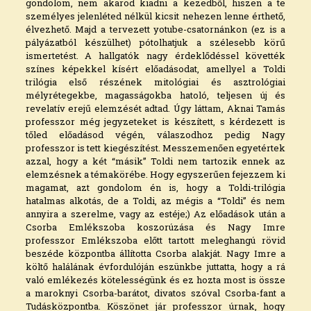
gondolom, nem akarod kiadni a kezedből, hiszen a te
személyes jelenléted nélkül kicsit nehezen lenne érthető,
élvezhető. Majd a tervezett yotube-csatornánkon (ez is a
pályázatból készülhet) pótolhatjuk a szélesebb körű
ismertetést. A hallgatók nagy érdeklődéssel követték
színes képekkel kísért előadásodat, amellyel a Toldi
trilógia első részének mitológiai és asztrológiai
mélyrétegekbe, magasságokba hatoló, teljesen új és
revelatív erejű elemzését adtad. Úgy láttam, Aknai Tamás
professzor még jegyzeteket is készített, s kérdezett is
tőled előadásod végén, válaszodhoz pedig Nagy
professzor is tett kiegészítést. Messzemenően egyetértek
azzal, hogy a két “másik” Toldi nem tartozik ennek az
elemzésnek a témakörébe. Hogy egyszerűen fejezzem ki
magamat, azt gondolom én is, hogy a Toldi-trilógia
hatalmas alkotás, de a Toldi, az mégis a “Toldi” és nem
annyira a szerelme, vagy az estéje;) Az előadások után a
Csorba Emlékszoba koszorúzása és Nagy Imre
professzor Emlékszoba előtt tartott meleghangú rövid
beszéde központba állította Csorba alakját. Nagy Imre a
költő halálának évfordulóján eszünkbe juttatta, hogy a rá
való emlékezés kötelességünk és ez hozta most is össze
a maroknyi Csorba-barátot, divatos szóval Csorba-fant a
Tudásközpontba. Köszönet jár professzor úrnak, hogy