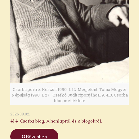
Csorba portré. Készült 1990. I. 12. Megjelent: Tolna Megyei
Népújság 1990. I. 27. Csefkó Judit riportjához. A 413. Csorba
blog melléklete
2026.08.02.
414. Csorba blog. A honlapról és a blogokról.
Bővebben