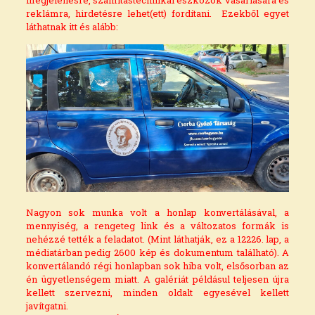
reklámra, hirdetésre lehet(ett) fordítani. Ezekből egyet
láthatnak
itt
és alább:
Nagyon sok munka volt a honlap konvertálásával, a
mennyiség, a rengeteg link és a változatos formák is
nehézzé tették a feladatot. (Mint láthatják, ez a 12226. lap, a
médiatárban pedig 2600 kép és dokumentum található). A
konvertálandó régi honlapban sok hiba volt, elsősorban az
én ügyetlenségem miatt. A galériát példásul teljesen újra
kellett szervezni, minden oldalt egyesével kellett
javítgatni.