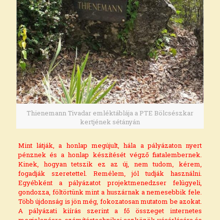
Thienemann Tivadar emléktáblája a PTE Bölcsészkar
kertjének sétányán
Mint látják, a honlap megújult, hála a pályázaton nyert
pénznek és a honlap készítését végző fiatalembernek.
Kinek, hogyan tetszik ez az új, nem tudom, kérem,
fogadják szeretettel. Remélem, jól tudják használni.
Egyébként a pályázatot projektmenedzser felügyeli,
gondozza, föltörtünk mint a huszárnak a nemesebbik fele.
Több újdonság is jön még, fokozatosan mutatom be azokat.
A pályázati kiírás szerint a fő összeget internetes
megjelenésre, számítástechnikai eszközök vásárlására és