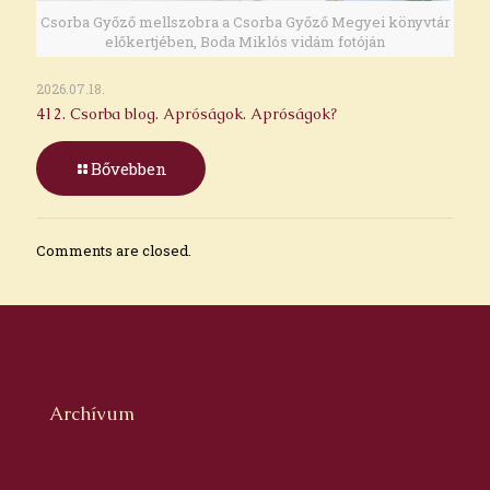
Csorba Győző mellszobra a Csorba Győző Megyei könyvtár
előkertjében, Boda Miklós vidám fotóján
2026.07.18.
412. Csorba blog. Apróságok. Apróságok?
Bővebben
Comments are closed.
Archívum
2026. augusztus
2026. július