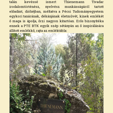
talán kevéssé ismert Thienemann Tivadar
irodalomtörténész, nyelvész munkásságáról tartott
előadást, dióhéjban, méltatva a Pécsi Tudományegyetem
egykori tanárának, dékánjának életművét, kinek emlékét
ő maga is ápolja, őrzi nagyon kitartóan. Erős bizonyítéka
ennek a PTE BTK egyik szép sétányán az ő inspirálására
állított emlékkő, rajta az emléktábla: