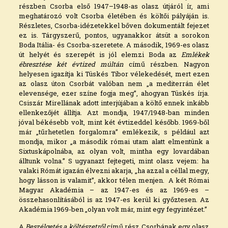
részben Csorba első 1947–1948-as olasz útjáról ír, ami
meghatározó volt Csorba életében és költői pályáján is.
Részletes, Csorba-idézetekkel bőven dokumentált fejezet
ez is. Tárgyszerű, pontos, ugyanakkor átsüt a sorokon
Boda Itália- és Csorba-szeretete. A második, 1969-es olasz
út helyét és szerepét is jól elemzi Boda az
Emlékek
ébresztése két évtized múltán
című részben. Nagyon
helyesen igazítja ki Tüskés Tibor vélekedését, mert ezen
az olasz úton Csorbát valóban nem „a mediterrán élet
elevensége, ezer színe fogja meg”, ahogyan Tüskés írja.
Csiszár Mirellának adott interjújában a költő ennek inkább
ellenkezőjét állítja. Azt mondja, 1947/1948-ban minden
jóval békésebb volt, mint két évtizeddel később. 1969-ből
már „tűrhetetlen forgalomra” emlékezik, s például azt
mondja, mikor „a második római utam alatt elmentünk a
Sixtuskápolnába, az olyan volt, mintha egy lovardában
álltunk volna.” S ugyanazt fejtegeti, mint olasz vejem: ha
valaki Rómát igazán élvezni akarja, „ha azzal a céllal megy,
hogy lásson is valamit”, akkor télen menjen. A két Római
Magyar Akadémia – az 1947-es és az 1969-es –
összehasonlításából is az 1947-es kerül ki győztesen. Az
Akadémia 1969-ben „olyan volt már, mint egy fegyintézet.”
A
Beszélgetés a költészetről
című rész Csorbának egy olasz