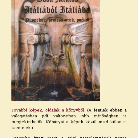
További képek, oldalak a könyvből
. (A fentiek ebben a
válogatásban pdf változatban jobb minőségben is
megtekinthetők. Néhányat a képek közül majd külön is
kiemelek.)
Eszembe jutott most a régi verselemzések poros