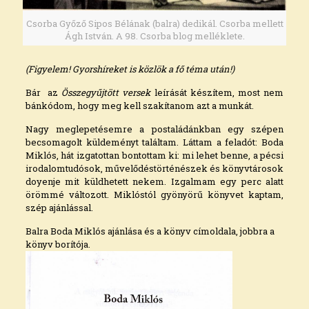
Csorba Győző Sipos Bélának (balra) dedikál. Csorba mellett
Ágh István. A 98. Csorba blog melléklete.
(Figyelem! Gyorshíreket is közlök a fő téma után!)
Bár az
Összegyűjtött versek
leírását készítem, most nem
bánkódom, hogy meg kell szakítanom azt a munkát.
Nagy meglepetésemre a postaládánkban egy szépen
becsomagolt küldeményt találtam. Láttam a feladót: Boda
Miklós, hát izgatottan bontottam ki: mi lehet benne, a pécsi
irodalomtudósok, művelődéstörténészek és könyvtárosok
doyenje mit küldhetett nekem. Izgalmam egy perc alatt
örömmé változott. Miklóstól gyönyörű könyvet kaptam,
szép ajánlással.
Balra Boda Miklós ajánlása és a könyv címoldala, jobbra a
könyv borítója.