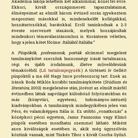
Akadémia lakója lehettem két alkalommal, közel fél évre.
Ekkori, kivált országismereti tapasztalataimat,
élményeimet az elmúlt három évtized során igyekeztem
megosztani másokkal is, mindenekelőtt kollégákkal,
hozzátartozókkal, barátokkal. Erről tanúskodnak a 2-3
évente szervezett utazások, melyek hozzájárultak
mindenkori témaválasztásomhoz is. Korántsem véletlen,
hogy a jelen kötet főcíme:
Itáliából Itáliába.”
A
Püspökök, professzorok, poéták
alcímmel megjelent
tanulmánykötet szerzőnk huszonnégy írását tartalmazza,
régi és újabb irodalmunk, illetve művelődésünk
témaköréből. (
Ld. tartalomjegyzék.
) A történeti ív Gellért
püspöktől a ma élő Nagy Imre professzorig tart. Ezek az
írások Boda Miklós korábbi tanulmánykötete (
Stúdium és
literatúra
, 2002) megjelenése után, jórészt az elmúlt másfél
évtizedben láttak napvilágot különböző folyóiratokban és
más (könyvtári, egyetemi, tudományos-intézeti)
kiadványokban. A tanulmányok mindegyikében jelen van
Pécs, és valamiképpen Itália is. Ez utóbbi „vonatkozás” a
középkori pécsi egyetem, Janus Pannonius vagy Klimó
püspök esetében mondhatni szemmel látható. Miként
azon kiválóságok esetében is, akik még úgyszólván
köztünk vannak, mint Tüskés Tibor s kivált Csorba Győző.