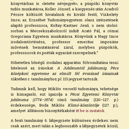
könyvtárban is »letette névjegyét«; a püspöki könyvtár
tudós munkatársa, Koller József; a kiegyezés után Aradról
Pécsre költözött hivatalnok és kiváló festő, Vizkelety
Imre; az Erzsébet Tudományegyetem olasz intézetének
alapító professzora, Koltay-Kastner Jenő, s nem utolsó
sorban a Mecsekszabolcsról indult Arató Pál, a római
Gregoriana Egyetem munkatársa. Könyvünk a Nagy Imre
irodalomtörténész, professor emeritus impozáns
művének bemutatásával zárul, melyben püspökök,
professzorok és poéták egyaránt szerepelnek.”
Hihetetlen bőségű irodalmi apparátus fölvonultatása teszi
hitelessé az írásokat.
A Jubileumtól jubileumig. Pécs
középkori egyeteme az elmúlt fél évszázad írásainak
tükrében
c. tanulmányhoz pl. 113 jegyzet tartozik.
Tudnunk kell, hogy Miklós verselő tudománya, tehetsége
is kimagasló, ezt igazolja a
Pécsi Egyetemi Könyvtár
jubileuma (1774–1974)
című tanulmány (120–127. p.)
érdekessége, Boda Miklós
Klimó-köszöntője
(127. p.),
amelyet állításom bizonyítékaként
itt be is mutatok
.
A fenti tanulmány 6. lábjegyzete különösen érdekes: nem
csak azért, mert talán a leghosszabb a lábjegyzetek közül,