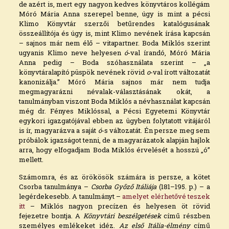
de azért is, mert egy nagyon kedves könyvtáros kollégám
Móró Mária Anna szerepel benne, úgy is mint a pécsi
Klimo Könyvtár szerzői betűrendes katalógusának
összeállítója és úgy is, mint Klimo nevének írása kapcsán
– sajnos már nem élő – vitapartner. Boda Miklós szerint
ugyanis Klimo neve helyesen
ó
-val írandó, Móró Mária
Anna pedig – Boda szóhasználata szerint – „a
könyvtáralapító püspök nevének rövid
o
-val írott változatát
kanonizálja.” Móró Mária sajnos már nem tudja
megmagyarázni névalak-választásának okát, a
tanulmányban viszont Boda Miklós a névhasználat kapcsán
még dr. Fényes Miklóssal, a Pécsi Egyetemi Könyvtár
egykori igazgatójával ebben az ügyben folytatott vitájáról
is ír, magyarázva a saját
ó
-s változatát. Én persze meg sem
próbálok igazságot tenni, de a magyarázatok alapján hajlok
arra, hogy elfogadjam Boda Miklós érvelését a hosszú „ó”
mellett.
Számomra, és az örökösök számára is persze, a kötet
Csorba tanulmánya –
Csorba Győző Itáliája
(181–195. p.) – a
legérdekesebb. A tanulmányt –
amelyet elérhetővé teszek
itt
– Miklós nagyon precízen és helyesen öt rövid
fejezetre bontja. A
Könyvtári beszélgetések
című részben
személyes emlékeket idéz.
Az első Itália-élmény
című