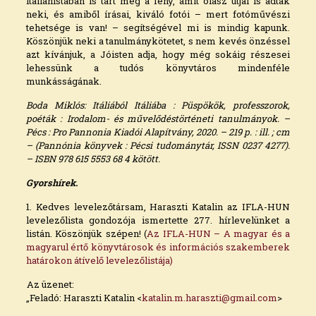
italianistában is tart még a fény, amit olasz útjai is adtak
neki, és amiből írásai, kiváló fotói – mert fotóművészi
tehetsége is van! – segítségével mi is mindig kapunk.
Köszönjük neki a tanulmánykötetet, s nem kevés önzéssel
azt kívánjuk, a Jóisten adja, hogy még sokáig részesei
lehessünk a tudós könyvtáros mindenféle
munkásságának.
Boda Miklós: Itáliából Itáliába : Püspökök, professzorok,
poéták : Irodalom- és művelődéstörténeti tanulmányok. –
Pécs : Pro Pannonia Kiadói Alapítvány, 2020. – 219 p. : ill. ; cm
– (Pannónia könyvek : Pécsi tudománytár, ISSN 0237 4277).
– ISBN 978 615 5553 68 4 kötött.
Gyorshírek.
1. Kedves levelezőtársam, Haraszti Katalin az IFLA-HUN
levelezőlista gondozója ismertette 277. hírlevelünket a
listán. Köszönjük szépen! (
Az IFLA-HUN – A magyar és a
magyarul értő könyvtárosok és információs szakemberek
határokon átívelő levelezőlistája)
Az üzenet:
„Feladó: Haraszti Katalin
<
katalin.m.haraszti@gmail.com
>