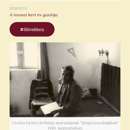
2026.05.13.
A tavaszi kert és gazdája
Bővebben
Csorba Győző révfülöpi nyaralójának "dolgozószobájában"
1985. augusztusban