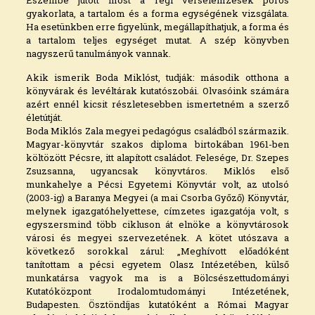
gyakorlata, a tartalom és a forma egységének vizsgálata.
Ha esetünkben erre figyelünk, megállapíthatjuk, a forma és
a tartalom teljes egységet mutat. A szép könyvben
nagyszerű tanulmányok vannak.
Akik ismerik Boda Miklóst, tudják: második otthona a
könyvárak és levéltárak kutatószobái. Olvasóink számára
azért ennél kicsit részletesebben ismertetném a szerző
életútját.
Boda Miklós Zala megyei pedagógus családból származik.
Magyar-könyvtár szakos diploma birtokában 1961-ben
költözött Pécsre, itt alapított családot. Felesége, Dr. Szepes
Zsuzsanna, ugyancsak könyvtáros. Miklós első
munkahelye a Pécsi Egyetemi Könyvtár volt, az utolsó
(2003-ig) a Baranya Megyei (a mai Csorba Győző) Könyvtár,
melynek igazgatóhelyettese, címzetes igazgatója volt, s
egyszersmind több cikluson át elnöke a könyvtárosok
városi és megyei szervezetének. A kötet utószava a
következő sorokkal zárul: „Meghívott előadóként
tanítottam a pécsi egyetem Olasz Intézetében, külső
munkatársa vagyok ma is a Bölcsészettudományi
Kutatóközpont Irodalomtudományi Intézetének,
Budapesten. Ösztöndíjas kutatóként a Római Magyar