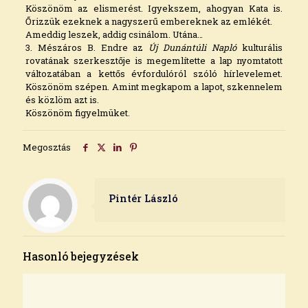
Köszönöm az elismerést. Igyekszem, ahogyan Kata is.
Őrizzük ezeknek a nagyszerű embereknek az emlékét.
Ameddig leszek, addig csinálom. Utána…
3. Mészáros B. Endre az
Új Dunántúli Napló
kulturális
rovatának szerkesztője is megemlítette a lap nyomtatott
változatában a kettős évfordulóról szóló hírlevelemet.
Köszönöm szépen. Amint megkapom a lapot, szkennelem
és közlöm azt is.
Köszönöm figyelmüket.
Megosztás
Pintér László
Hasonló bejegyzések