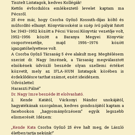
Tisztelt Listatagok, kedves Kollégák!
Kettős évfordulóra emlékeztető levelet kaptam ma
Pécsről.
25 éve már, hogy Csorba Győző Kossuth-díjas költő és
műfordító elhunyt. Könyvtárosként is szép ívű pályát futott
be: 1943–1952 között a Pécsi Városi Könyvtár vezetője volt,
1952–1956 között a Baranya Megyei Könyvtár
csoportvezetője, majd 1956–1976 között
igazgatóhelyettese volt.
A Csorba Győző Társaság 5 éve alakult meg. Megítélésem
szerint dr. Nagy Imrének, a Társaság megválasztott
elnökének üdvözlő beszéde olyan szellemi értéket
közvetít, mely az IFLA-HUN listatagok körében is
érdeklődésre tarthat számot, ezért ideidézem.
Üdvözlettel:
Haraszti Pálné”
Dr. Nagy Imre beszéde itt elolvasható
.
2. Kende Katától, Várkonyi Nándor unokájától,
hagyatékának szorgalmas, kedves gondozójától kaptam a
facebookon „hagyományőrzésem” egyik legszebb
elismerését. Idézem:
„Kende Kata
Csorba Győző
25 éve halt meg, de László
életben tartja nekünk!”