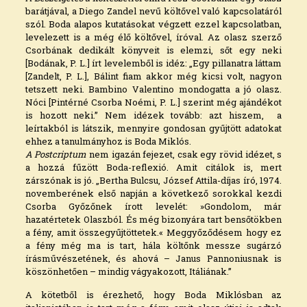
barátjával, a Diego Zandel nevű költővel való kapcsolatáról
szól. Boda alapos kutatásokat végzett ezzel kapcsolatban,
levelezett is a még élő költővel, íróval. Az olasz szerző
Csorbának dedikált könyveit is elemzi, sőt egy neki
[Bodának, P. L.] írt levelemből is idéz: „Egy pillanatra láttam
[Zandelt, P. L.], Bálint fiam akkor még kicsi volt, nagyon
tetszett neki. Bambino Valentino mondogatta a jó olasz.
Nóci [Pintérné Csorba Noémi, P. L.] szerint még ajándékot
is hozott neki.” Nem idézek tovább: azt hiszem, a
leírtakból is látszik, mennyire gondosan gyűjtött adatokat
ehhez a tanulmányhoz is Boda Miklós.
A Postcriptum
nem igazán fejezet, csak egy rövid idézet, s
a hozzá fűzött Boda-reflexió. Amit citálok is, mert
zárszónak is jó. „Bertha Bulcsu, József Attila-díjas író, 1974.
novemberének első napján a következő sorokkal kezdi
Csorba Győzőnek írott levelét: »Gondolom, már
hazatértetek Olaszból. És még bizonyára tart bensőtökben
a fény, amit összegyűjtöttetek.« Meggyőződésem hogy ez
a fény még ma is tart, hála költőnk messze sugárzó
írásművészetének, és ahová – Janus Pannoniusnak is
köszönhetően – mindig vágyakozott, Itáliának.”
A kötetből is érezhető, hogy Boda Miklósban az