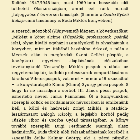
Költőnk 1947/1948-ban, majd 1969-ben hosszabb időt
tölthetett Olaszországban, amint ezt ránk maradt
„följegyzései” és versei tanúsítják. (S immár a
Csorba Győző
Itáliája
című tanulmány is Boda Miklós könyvében.)
A szerzői utószóból (
Könyvemről
) idézem a következőket:
„Miként a kötet alcíme (
Püspökök, professzorok, poéták
)
jelzi, olyan kiváló egyházi személyekről is olvashatunk a
könyvben, mint az Itáliából hazánkba érkező, s talán a
Mecsek alján is megfordult Szent Gellért püspök, a
középkori egyetem alapításának időszakában
tevékenykedő Neszmélyi Miklós püspök s utóda, az
»egyetemalapító«, külföldi professzorok »importálásán« is
fáradozó Vilmos püspök, valamint – immár a 18. századból
– a könyvtáralapító Klimó (Klimo) György pécsi püspök. S
hogy ki ne maradjon a sorból: III. János pécsi püspök,
ismertebb nevén Janus Pannonius. Őt a könyvünkben
szereplő költők és irodalmárok névsorában is említenünk
kell, a költő és hadvezér Zrínyi Miklós, a Madách-
leszármazott Balogh Károly, a legújabb korból pedig
Tüskés Tibor és Csorba Győző társaságában. A könyv
további szereplői: Luigi Ferdinando Marsigli, olasz
hadmérnök, Buda török alóli felszabadításának korából; a
»zseniális őrült« Kalmár György, aki a pécsi püspöki