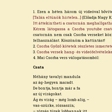
1. Ezen a héten három új videóval bőví
[Talán eltünök hirtelen…]
(Előadja Nagy K
Itt áttekintheti a csatornán meghallgatha
Kérem látogassa a Csorba youtube csat
csatornán nem csak Csorba verseket közlö
felhasználást. Köszönöm a kattintást!
2.
Csorba Győző kötetek részletes ismerte
3.
Csorba versek hang- és videófelvételek
4. Mai Csorba vers válogatásomból:
Csata
Archívum
Néhány tavalyi mandula
az ág-hegyen maradt.
2026. augusztus
De bontja, bontja már a fa
2026. július
az új virágokat.
2026. június
Ág és virág – még lomb alig, –
2026. május
vas-szürke, rózsaszín;
2026. április
– rózsás tüzek lobbannak itt