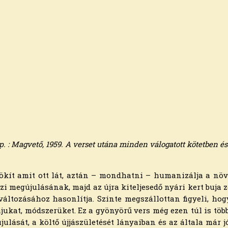
. : Magvető, 1959. A verset utána minden válogatott kötetben és
rökít amit ott lát, aztán – mondhatni – humanizálja a növé
zi megújulásának, majd az újra kiteljesedő nyári kert buja 
áltozásához hasonlítja. Szinte megszállottan figyeli, hogyan
ukat, módszerüket. Ez a gyönyörű vers még ezen túl is több
gújulását, a költő újjászületését lányaiban és az általa má