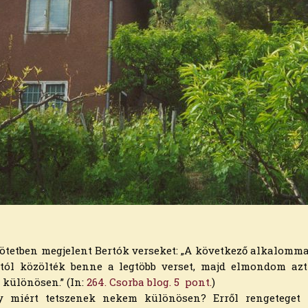
ötetben megjelent Bertók verseket: „A következő alkalomma
któl közölték benne a legtöbb verset, majd elmondom azt 
m különösen.” (In:
264. Csorba blog. 5 pont.
)
 miért tetszenek nekem különösen? Erről rengeteget 