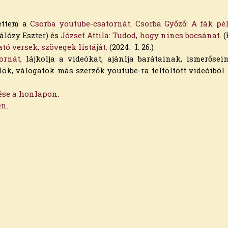
tettem a
Csorba youtube-csatornát
.
Csorba Győző: A fák pél
álózy Eszter) és
József Attila: Tudod, hogy nincs bocsánat
. 
tó versek, szövegek listáját.
(2024. I. 26.)
ornát,
lájkolja a videókat, ajánlja barátainak, ismerősei
k, válogatok más szerzők youtube-ra feltöltött videóiból
tése a honlapon
.
en
.