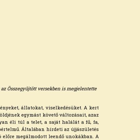
 az Összegyűjtött versekben is megjelentette
nyeket, állatokat, viselkedésüket. A kert
zöldjének egymást követő változásait, azaz
 éli túl a telet, a saját halálát a fű, fa,
értelmű. Általában hirdeti az újjászületés
r jó előre megálmodott leendő unokákban. A