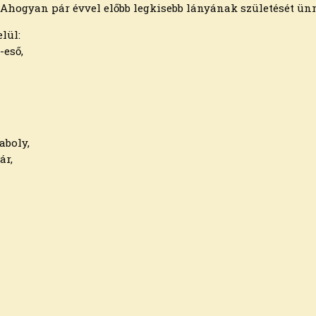
. Ahogyan pár évvel előbb legkisebb lányának születését ünn
elül:
-eső,
aboly,
ár,