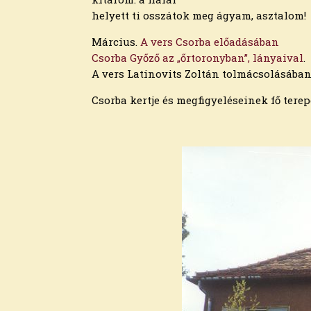
2021. március
helyett ti osszátok meg ágyam, asztalom!
2021. február
Március.
2021. január
A vers Csorba előadásában
Csorba Győző az „őrtoronyban”, lányaival
2020. december
.
A vers Latinovits Zoltán tolmácsolásába
2020. november
2020. október
Csorba kertje és megfigyeléseinek fő terepe
2020. szeptember
2020. augusztus
2020. július
2020. június
2020. május
2020. április
2020. március
2020. február
2020. január
2019. december
2019. november
2019. október
2019. szeptember