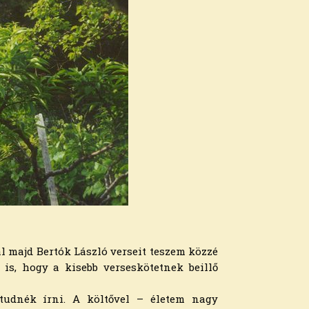
l majd Bertók László verseit teszem közzé
is, hogy a kisebb verseskötetnek beillő
tudnék írni. A költővel – életem nagy