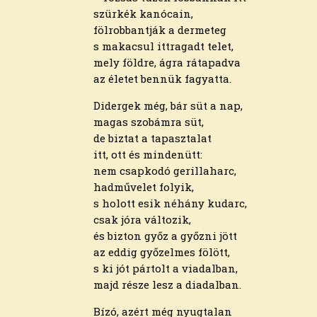
2026. március
szürkék kanócain,
2026. február
fölrobbantják a dermeteg
2026. január
s makacsul ittragadt telet,
2025. december
mely földre, ágra rátapadva
2025. november
az életet bennük fagyatta.
2025. október
2025. szeptember
Didergek még, bár süt a nap,
2025. augusztus
magas szobámra süt,
2025. július
de biztat a tapasztalat
2025. június
itt, ott és mindenütt:
2025. május
nem csapkodó gerillaharc,
2025. április
hadművelet folyik,
2025. március
s holott esik néhány kudarc,
2025. február
csak jóra változik,
2025. január
és bizton győz a győzni jött
2024. december
az eddig győzelmes fölött,
2024. november
s ki jót pártolt a viadalban,
2024. október
majd része lesz a diadalban.
2024. szeptember
2024. augusztus
Bízó, azért még nyugtalan