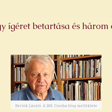
gy ígéret betartása és három
Bertók László. A 265. Csorba blog melléklete