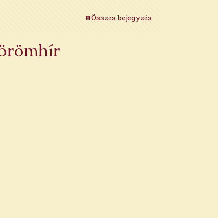
Összes bejegyzés
 örömhír