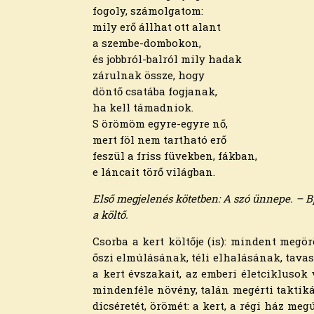
2024. július
fogoly, számolgatom:
2024. június
mily erő állhat ott alant
2024. május
a szembe-dombokon,
2024. április
és jobbról-balról mily hadak
2024. március
zárulnak össze, hogy
2024. február
döntő csatába fogjanak,
2024. január
ha kell támadniok.
2023. december
S örömöm egyre-egyre nő,
2023. november
mert föl nem tartható erő
2023. október
feszül a friss füvekben, fákban,
2023. szeptember
e láncait törő világban.
2023. augusztus
Első megjelenés kötetben: A szó ünnepe. – Bp
2023. július
a költő.
2023. június
2023. május
Csorba a kert költője (is): mindent megö
2023. április
őszi elmúlásának, téli elhalásának, tavas
2023. március
a kert évszakait, az emberi életciklusok v
2023. február
mindenféle növény, talán megérti taktikáj
2023. január
dicséretét, örömét: a kert, a régi ház me