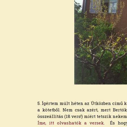
2019. augusztus
2019. július
2019. június
2019. május
2019. április
2019. március
2019. február
2019. január
2018. december
2018. november
2018. október
2018. szeptember
2018. augusztus
2018. július
2018. június
2018. május
5. Ígértem múlt héten az Útközben című k
2018. április
a kötetből. Nem csak azért, mert Bertó
2018. március
összeállítás (18 vers!) miért tetszik neke
2018. február
Íme, itt olvashatók a versek
. És hogy
2018. január