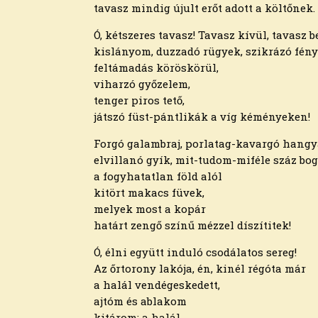
2022. december
tavasz mindig újult erőt adott a költőnek
2022. november
2022. október
Ó, kétszeres tavasz! Tavasz kívül, tavasz b
2022. augusztus
kislányom, duzzadó rügyek, szikrázó fény
2022. július
feltámadás köröskörül,
2022. június
viharzó győzelem,
2022. május
tenger piros tető,
2022. április
játszó füst-pántlikák a víg kéményeken!
2022. március
Forgó galambraj, porlatag-kavargó hangy
2022. február
elvillanó gyík, mit-tudom-miféle száz bog
2022. január
a fogyhatatlan föld alól
2021. december
kitört makacs füvek,
2021. november
melyek most a kopár
2021. október
határt zengő színű mézzel díszítitek!
2021. szeptember
2021. augusztus
Ó, élni együtt induló csodálatos sereg!
2021. július
Az őrtorony lakója, én, kinél régóta már
2021. június
a halál vendégeskedett,
2021. május
ajtóm és ablakom
2021. április
kitárom: a halál