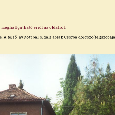
n
meghallgatható erről az oldalról
.
. A felső, nyitott bal oldali ablak Csorba dolgozó(fél)szobájá