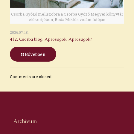
Csorba Győző mellszobra a Csorba Győző Megyei könyvtár
előkertjében, Boda Miklós vidám fotóján
2026.07.18.
412. Csorba blog. Apróságok. Apróságok?
Bővebben
Comments are closed.
Archívum
2026. augusztus