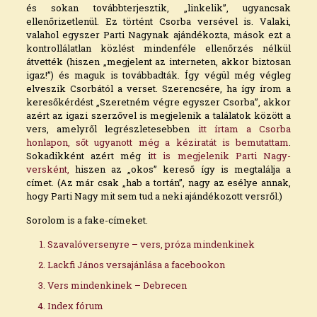
és sokan továbbterjesztik, „linkelik”, ugyancsak
ellenőrizetlenül. Ez történt Csorba versével is. Valaki,
valahol egyszer Parti Nagynak ajándékozta, mások ezt a
kontrollálatlan közlést mindenféle ellenőrzés nélkül
átvették (hiszen „megjelent az interneten, akkor biztosan
igaz!”) és maguk is továbbadták. Így végül még végleg
elveszik Csorbától a verset. Szerencsére, ha így írom a
keresőkérdést „Szeretném végre egyszer Csorba”, akkor
azért az igazi szerzővel is megjelenik a találatok között a
vers, amelyről legrészletesebben
itt írtam a Csorba
honlapon,
sőt ugyanott még a kéziratát is bemutattam
.
Sokadikként azért még i
tt is megjelenik Parti Nagy-
versként,
hiszen az „okos” kereső így is megtalálja a
címet. (Az már csak „hab a tortán”, nagy az esélye annak,
hogy Parti Nagy mit sem tud a neki ajándékozott versről.)
Sorolom is a fake-címeket.
Szavalóversenyre – vers, próza mindenkinek
Lackfi János versajánlása a facebookon
Vers mindenkinek – Debrecen
Index fórum