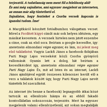
terjesztői. A tudatlanság nem ment föl a felelősség alól!
És ami még sajnálatos, ami egyszer megjelent az interneten,
az onnan már alig tüntethető el.
Sajnálatos, hogy fentieket a Csorba versek kapcsán is
igazolni tudom. Íme!
A Margitkáról készített fotóalbumhoz válogattam verset.
Mivel a
Fordított kígyó
címűt már sok helyen idéztem, egy
másikat kerestem. A versnek hirtelen nem jutott eszembe
a címe, csak az első sora. Beírtam a google-keresőbe, így:
szeretném elmondani végre egyszer
, és lám,
mi jelent meg
első találatként
. Vagyis Lackfi János a facebook-fiókjában
Parti Nagy Lajos verseként közli Csorba gyönyörű
vallomását. Gyanús lett a dolog, hát beírtam a
keresőkérdést így,
szeretném elmondani végre egyszer
Parti Nagy Lajos.
És, mit ad Isten és az internet, Lackfi
János ajánlójával együtt összesen kilencszer került elő a
vers a találatok között úgy, hogy Parti Nagy Lajos nevét
tüntették fel szerzőként.
Az internet (és benne a facebook) legnagyobb átkai közé
tartozik az ellenőrzés hiánya és az ebből fakadó
kontrollálatlan sokszorozás, terjesztés. Mert ha egyszer
megjelenik valami ellenőrizetlenül, azt sokan megtalálják