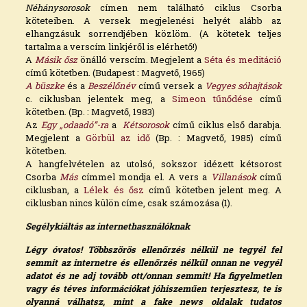
Néhánysorosok
címen nem található ciklus Csorba
köteteiben. A versek megjelenési helyét alább az
elhangzásuk sorrendjében közlöm. (A kötetek teljes
tartalma a verscím linkjéről is elérhető!)
A
Másik ősz
önálló verscím. Megjelent a
Séta és meditáció
című kötetben. (Budapest : Magvető, 1965)
A büszke
és a
Beszélőnév
című versek a
Vegyes sóhajtások
c. ciklusban jelentek meg, a
Simeon tűnődése
című
kötetben. (Bp. : Magvető, 1983)
Az
Egy „odaadó”-ra
a
Kétsorosok
című ciklus első darabja.
Megjelent a
Görbül az idő
(Bp. : Magvető, 1985) című
kötetben.
A hangfelvételen az utolsó, sokszor idézett kétsorost
Csorba
Más
címmel mondja el. A vers a
Villanások
című
ciklusban, a
Lélek és ősz
című kötetben jelent meg. A
ciklusban nincs külön címe, csak számozása (1).
Segélykiáltás az internethasználóknak
Légy óvatos! Többszörös ellenőrzés nélkül ne tegyél fel
semmit az internetre és ellenőrzés nélkül onnan ne vegyél
adatot és ne adj tovább ott/onnan semmit! Ha figyelmetlen
vagy és téves információkat jóhiszeműen terjesztesz, te is
olyanná válhatsz, mint a fake news oldalak tudatos