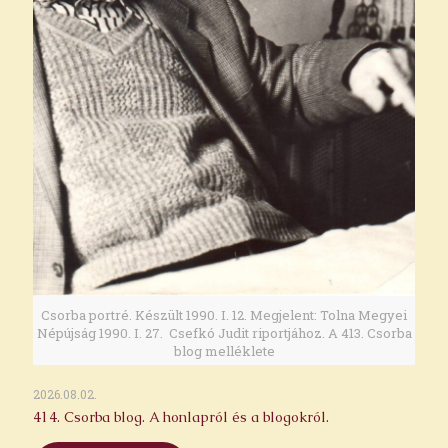
Csorba portré. Készült 1990. I. 12. Megjelent: Tolna Megyei
Népújság 1990. I. 27. Csefkó Judit riportjához. A 413. Csorba
blog melléklete
2026.08.02.
414. Csorba blog. A honlapról és a blogokról.