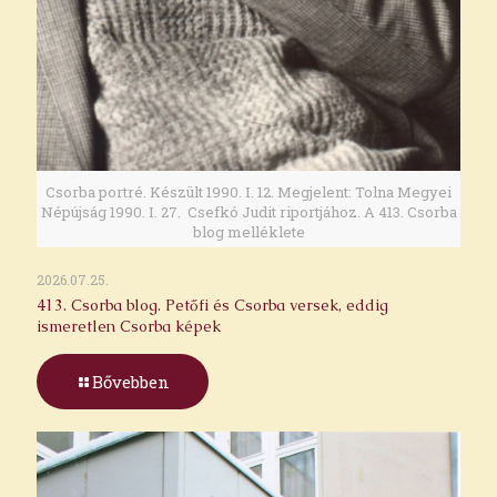
Csorba portré. Készült 1990. I. 12. Megjelent: Tolna Megyei
Népújság 1990. I. 27. Csefkó Judit riportjához. A 413. Csorba
blog melléklete
2026.07.25.
413. Csorba blog. Petőfi és Csorba versek, eddig
ismeretlen Csorba képek
Bővebben