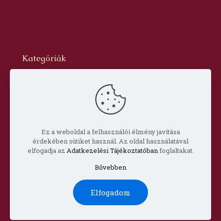
2016. június
2016. május
2016. április
2016. március
Kategóriák
Blog
dr. Szabó László Gyula
Hírlevél
Oldal
Prof. Aknai Tamás
Prof. Nagy Imre
Ez a weboldal a felhasználói élmény javítása
érdekében sütiket használ. Az oldal használatával
elfogadja az
Adatkezelési Tájékoztatóban
foglaltakat.
Bővebben
© Copyright 2022 Csorba Győző Társaság |
Impresszum
Elfogadom