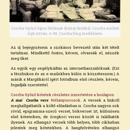
Csorba Győző Sipos Bélának (balra) dedikál. Csorba mellett
Ágh István. A 98. Csorba blog melléklete.
Az új bejegyzésem a szokásos bevezető után két tételt
tartalmaz. Mindkettő fontos, kérem, olvassák el, nézzék
meg őket.
Az egyik egy segélykiáltás az internethasználóknak. (Ezt
a fészbukon és az e-mailekben külön is közzéteszem.) A
másik a Margitkáról ígért fotóalbum első részlete, kérem,
fogadják szeretettel.
Csorba Győző kötetek részletes ismertetése a honlapon
.
A mai Csorba vers
:
Néhánysorosok
. A versek a linkről
meghallgathatók a költő előadásban is. Csorba nagyon sok
rövid, epigramma-szerű verset, bökverset írt, különösen
első köteteiben, de öregkori versei között is találhatók
ilyenek. Az elhangzó versek több helyen, több ciklusban
jelentek meg kötetekben. A hangfelvételen elhangzó