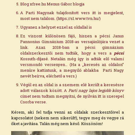
Blog xfree.hu
Menus Gábor blogja
A Parti Nagynak tulajdonított vers itt is megjelent,
most nem találom
. (https://s1.www.tvn.hu/)
Ugyanez a helyzet
ezzel az oldallal is
Ez viszont különösen fájó,
hiszen a pécsi Janus
Pannonius Gimnázium 2018-as versajánlójára vezet a
link. Azaz 2018-ban a pécsi gimnázium
oldalszerkesztői nem tudták, hogy a vers a
pécsi
Kossuth-díjasé. Netalán még így is adták elő valami
versmondó versenyen… (Ha a „keresés az oldalon”
menüre kattintunk, a megnyíló ablakba Parti Nagy
nevét beírva, elérhető a vers.)
Végül
ez az oldal is a szemem elé került
a keresésre
adott válaszok között. A
Parti nagy lajos legjobb könyv
címet nem tudtam megnyitni, de nyilván itt is szerepel
Csorba verse.
Kérem, aki fel tudja venni az oldalak szerkesztőivel a
kapcsolatot (nekem nem sikerült!), tegye meg és vegye rá
őket a javítása. Talán még nem késő. Köszönöm!