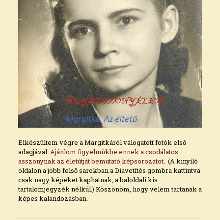
Elkészültem végre a Margitkáról válogatott fotók első
adagjával.
Ajánlom figyelmükbe ennek a csodálatos
asszonynak az életútját bemutató képsorozatot
. (A kinyíló
oldalon a jobb felső sarokban a Diavetítés gombra kattintva
csak nagy képeket kaphatnak, a baloldali kis
tartalomjegyzék nélkül.) Köszönöm, hogy velem tartanak a
képes kalandozásban.