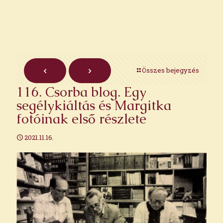
Összes bejegyzés
116. Csorba blog. Egy
segélykiáltás és Margitka
fotóinak első részlete
2021.11.16.