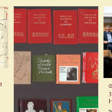
t
3
H
T