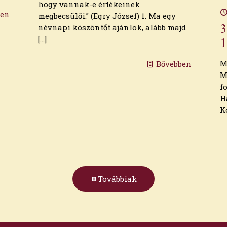
hogy vannak-e értékeinek
ben
megbecsülői.” (Egry József) 1. Ma egy
3
névnapi köszöntőt ajánlok, alább majd
[…]
1
M
Bővebben
M
f
H
K
Továbbiak