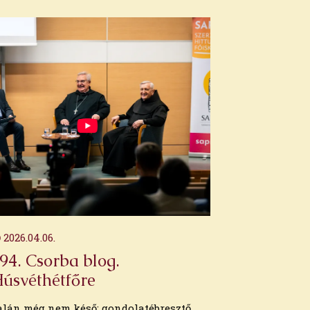
2026.04.06.
94. Csorba blog.
úsvéthétfőre
alán még nem késő: gondolatébresztő