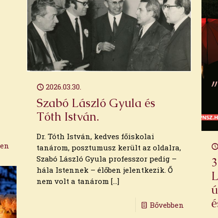
2026.03.30.
Szabó László Gyula és
Tóth István.
Dr. Tóth István, kedves főiskolai
ben
tanárom, posztumusz került az oldalra,
Szabó László Gyula professzor pedig –
3
hála Istennek – élőben jelentkezik. Ő
L
nem volt a tanárom
[…]
ú
é
Bővebben