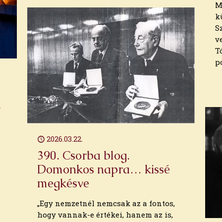
M
k
S
v
T
p
n
2026.03.22.
l
390. Csorba blog.
Domonkos napra… kissé
megkésve
„Egy nemzetnél nemcsak az a fontos,
hogy vannak-e értékei, hanem az is,