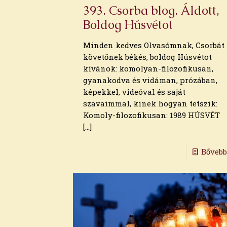
2026. március
393. Csorba blog. Áldott,
2026. február
Boldog Húsvétot
2026. január
2025. december
Minden kedves Olvasómnak, Csorbát
2025. november
követőnek békés, boldog Húsvétot
2025. október
kívánok: komolyan-filozofikusan,
2025. szeptember
gyanakodva és vidáman, prózában,
2025. augusztus
képekkel, videóval és saját
2025. július
szavaimmal, kinek hogyan tetszik:
2025. június
Komoly-filozofikusan: 1989 HÚSVÉT
2025. május
[…]
2025. április
2025. március
Bőveb
2025. február
2025. január
2024. december
2024. november
2024. október
2024. szeptember
2024. augusztus