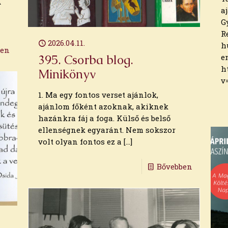
A
a
G
R
2026.04.11.
h
ben
e
395. Csorba blog.
h
Minikönyv
v
1. Ma egy fontos verset ajánlok,
ajánlom főként azoknak, akiknek
hazánkra fáj a foga. Külső és belső
ellenségnek egyaránt. Nem sokszor
volt olyan fontos ez a
[…]
Bővebben