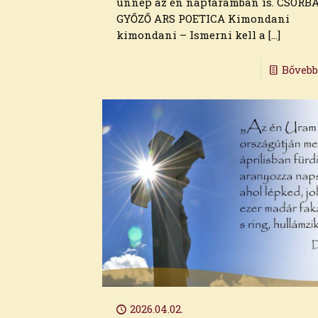
ünnep az én naptáramban is. CSORB
GYŐZŐ ARS POETICA Kimondani
kimondani – Ismerni kell a
[…]
Bőveb
Archívum
2026. augusztus
2026. július
2026. június
2026. május
2026. április
2026.04.02.