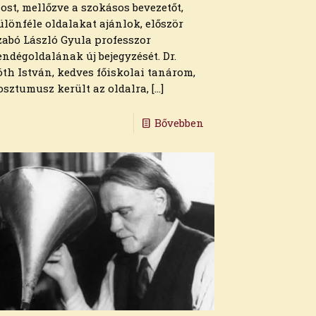
ost, mellőzve a szokásos bevezetőt,
ülönféle oldalakat ajánlok, először
zabó László Gyula professzor
endégoldalának új bejegyzését. Dr.
óth István, kedves főiskolai tanárom,
osztumusz került az oldalra,
[…]
Bővebben