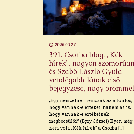
2024. július
2024. június
2024. május
2024. április
2024. március
2024. február
2026.03.27.
2024. január
2023. december
391. Csorba blog. „Kék
2023. november
hírek”, nagyon szomorúa
2023. október
és Szabó László Gyula
2023. szeptember
vendégoldalának első
2023. augusztus
bejegyzése, nagy örömme
2023. július
2023. június
„Egy nemzetnél nemcsak az a fontos,
2023. május
hogy vannak-e értékei, hanem az is,
2023. április
hogy vannak-e értékeinek
2023. március
megbecsülői.” (Egry József) Ilyen még
2023. február
nem volt. „Kék hírek” a Csorba
[…]
2023. január