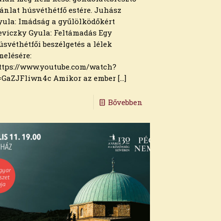
jánlat húsvéthétfő estére. Juhász
yula: Imádság a gyűlölködőkért
eviczky Gyula: Feltámadás Egy
úsvéthétfői beszélgetés a lélek
melésére:
ttps://www.youtube.com/watch?
=GaZJFliwn4c Amikor az ember
[…]
Bővebben