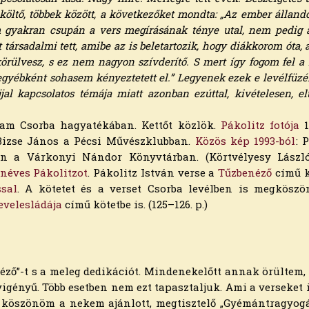
a költő, többek között, a következőket mondta: „Az ember álla
am gyakran csupán a vers megírásának ténye utal, nem pedig 
t társadalmi tett, amibe az is beletartozik, hogy diákko­rom óta,
örülvesz, s ez nem nagyon szívderítő. S mert így fogom fel a l
egyébként sohasem kényeztetett el.” Legyenek ezek e levél­füzé
jal kapcsolatos témája miatt azonban ezúttal, kivételesen, e
ltam Csorba hagyatékában. Kettőt közlök.
Pákolitz fotója
1
l Bizse János a Pécsi Művészklubban.
Közös kép 1993-ból
: 
sen a Várkonyi Nándor Könyvtárban. (Körtvélyesy Lászl
néves Pákolitzot
. Pákolitz István verse a
Tűzbenéző
című k
ssal
. A kötetet és a verset Csorba levélben is megköszö
evelesládája
című kötetbe is. (125–126. p.)
ző”-t s a meleg dedikációt. Mindenekelőtt annak örültem,
­igényű. Több esetben nem ezt tapasztaljuk. Ami a verseket i
 köszönöm a ne­kem ajánlott, megtisztelő „Gyémántragyog