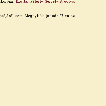
enkorban.
Ezúttal Péterfy Gergely A golyó,
tatójáról sem. Megnyitója január 27-én az