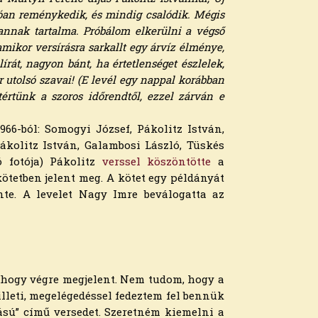
ndóan reménykedik, és mindig csalódik. Mégis
annak tartalma. Próbálom elkerülni a végső
 amikor versírásra sarkallt egy árvíz élménye,
írát, nagyon bánt, ha értetlenséget észlelek,
r utolsó szavai! (E levél egy nappal korábban
ltértünk a szoros időrendtől, ezzel zárván e
966-ból: Somogyi József, Pákolitz István,
Pákolitz István, Galambosi László, Tüskés
ó fotója) Pákolitz
verssel köszöntötte
a
ötetben jelent meg. A kötet egy példányát
nte. A levelet Nagy Imre beválogatta az
 hogy végre megjelent. Nem tudom, hogy a
lleti, megelégedéssel fedeztem fel ben­nük
ású” című versedet. Szeretném kiemelni a