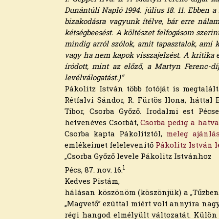
2024. július
Dunántúli Napló 1994. július 18. 11. Ebben 
2024. június
bizakodásra va­gyunk ítélve, bár erre nál
2024. május
kétségbeesést. A költé­szet felfogásom szerin
2024. április
mindig arról szólok, amit tapasztalok, ami k
2024. március
vagy ha nem kapok vissza­jelzést. A kritika 
2024. február
íródott, mint az előző, a Martyn Ferenc-díj
2024. január
levélválogatást.)”
2023. december
Pákolitz István több fotóját is megtalá
2023. november
Rétfalvi Sándor, R. Fürtös Ilona, hátta
2023. október
Tibor, Csorba Győző. Irodalmi est Péc
2023. szeptember
hetvenéves Csorbát,
Csorba pedig a hatva
2023. augusztus
Csorba kapta Pákolitztól,
meleg ajánlá
2023. július
emlékeimet felelevenítő
Pákolitz István l
2023. június
„Csorba Győző levele Pákolitz Istvánhoz
2023. május
1
Pécs, 87. nov. 16.
2023. április
Kedves Pistám,
2023. március
hálásan köszönöm (köszönjük) a „Tűzbené
2023. február
„Magvető” ezúttal miért volt annyira nagy
2023. január
régi hangod elmélyült változatát. Külön