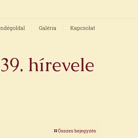
ndégoldal
Galéria
Kapcsolat
9. hírevele
Összes bejegyzés