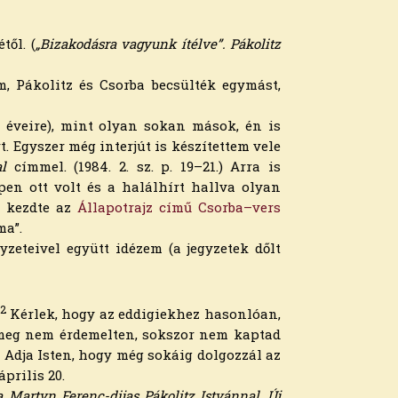
ől. (
„Bizakodásra vagyunk ítélve”. Pákolitz
, Pákolitz és Csorba becsülték egymást,
i éveire), mint olyan sokan mások, én is
t. Egyszer még interjút is készítettem vele
l
címmel. (1984. 2. sz. p. 19–21.) Arra is
pen ott volt és a halálhírt hallva olyan
i kezdte az
Állapotrajz című Csorba–vers
ma”.
yzeteivel együtt idézem (a jegyzetek dőlt
2
.
Kérlek, hogy az eddigiekhez hasonlóan,
 meg nem érdemelten, sokszor nem kap­tad
 Adja Isten, hogy még sokáig dolgozzál az
április 20.
a Martyn Ferenc-dijas Pákolitz Istvánnal, Új