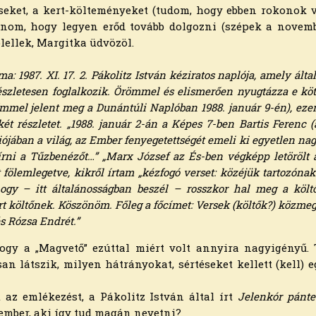
rseket, a kert-költeményeket (tudom, hogy ebben rokonok vag
ánom, hogy legyen erőd tovább dolgozni (szépek a novembe
lellek, Margitka üdvözöl.
a: 1987. XI. 17.
2. Pákolitz István kéziratos naplója, amely ált
szletesen foglalko­zik. Örömmel és elismerően nyugtázza e köt
mmel jelent meg a Dunántúli Naplóban 1988. január 9-én), ezen
t részletet. „1988. január 2-án a Képes 7-ben Bartis Ferenc (a 
jában a világ, az Ember fenyegetettségét emeli ki egyetlen n
rni a Tűzbenézőt…” „Marx József az És-ben végképp letörölt a
t fölemlegetve, kikről írtam „kézfogó verset: közéjük tartozón
gy – itt általánosságban beszél – rosszkor hal meg a költő
t költőnek. Köszönöm. Főleg a főcímet: Versek (költők?) közmeg
és Rózsa Endrét.”
gy a „Magvető” ezúttal miért volt annyira nagy­igényű. T
an látszik, milyen hátrányokat, sértéseket kellett (kell) 
az emlékezést, a Pákolitz István által írt
Jelenkór pánte
 ember, aki így tud magán nevetni?