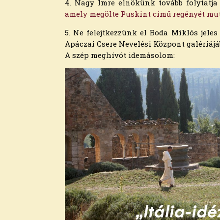
2019. augusztus
4. Nagy Imre elnökünk tovább folytatja
2019. július
amely megölte Puskint című regényét mut
2019. június
5. Ne felejtkezzünk el Boda Miklós jeles
2019. május
Apáczai Csere Nevelési Központ galériájáb
2019. április
A szép meghívót idemásolom:
2019. március
2019. február
2019. január
2018. december
2018. november
2018. október
2018. szeptember
2018. augusztus
2018. július
2018. június
2018. május
2018. április
2018. március
2018. február
2018. január