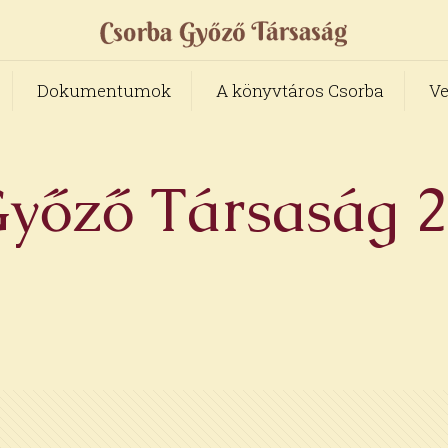
Dokumentumok
A könyvtáros Csorba
Ve
yőző Társaság 23