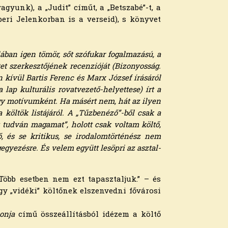
yunk), a „Judit” címűt, a „Betszabé”-t, a
ri Jelenkorban is a verseid), s könyvet
alában igen tömör, sőt szófukar fogalmazású, a
et szerkesztőjének recenzióját (Bizonyosság.
 kívül Bartis Ferenc és Marx József írásáról
lap kulturális rovatvezető-helyettese) írt a
agy motívumként. Ha másért nem, hát az ilyen
 költök listájáról. A „Tűzbenéző”-ből csak a
ak tudván magamat”, holott csak voltam költő,
, és se kritikus, se irodalomtörténész nem
egyezésre. És velem együtt lesöpri az asztal­
öbb esetben nem ezt tapasztaljuk.” – és
egy „vidéki” költőnek elszenvedni fővárosi
onja
című összeállításból idézem a költő