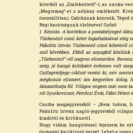
2022. december
kötetből az „Emlékeztető”-t, az unoka-ve
2022. november
„Megre­meg”-et s néhány emlékezőt. Kív
2022. október
összeállítani. Gabikának kézcsók, Téged ö
2022. augusztus
Régi barátságunk ölelésével Győző
2022. július
1. Kézírás. A borítékon a postabélyegző dátum
2022. június
Tűzbenéző című kötet fogadtatásával elég ré
2022. május
Pákolitz István Tűzbenéző című kötetéről cí
2022. április
szól bővebben. Ebből az anyagból közlünk ké
2022. március
„Tűzbenéző”-ről nagyon elismerően. Recenzió
2022. február
szép, jó hangú kritikáért érdemes volt megí
2022. január
Csillagvédjegy-ciklust vesézi ki, név szerin
2021. december
méghozzá elismert; ám kegyetlen dolog, ho
2021. november
támaszthatja föl. Világos: engem már nem tar
2021. október
ról Gyurkovicsot, Petrőczi Évát, Fábri Pétert 
2021. szeptember
2021. augusztus
Csorba megjegyzéséből – „Nem tudom, ho
2021. július
Pákolitz István napló-jegyzetéből világos
2021. június
kiadótól és kritikustól.
2021. május
Hogy vidám hangütéssel fejezzem be ezt 
2021. április
önmagát karikírozó versét. Lehet-e rossz