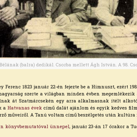
élának (balra) dedikál. Csorba mellett Ágh István. A 98. Cs
y Ferenc 1823 január 22-én fejezte be a Himnuszt, ezért 
magyarság szerte a világban minden évben megemlékezik a
dnak át Szatmárcsekén egy arra alkalmasnak ítélt alkot
k a
Hatvanas évek
című dalát ajánlom és egyik kedves film
zerző műveiről. A Tanú voltam című beszélgetés után kultúra
ván könyvbemutatóval ünnepel
, január 23-án 17 órakor a T