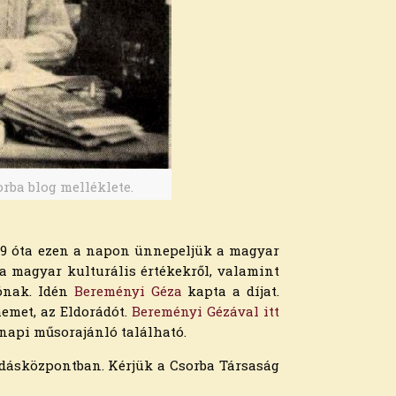
orba blog melléklete.
1989 óta ezen a napon ünnepeljük a magyar
 magyar kulturális értékekről, valamint
ónak. Idén
Bereményi Géza
kapta a díjat.
emet, az Eldorádót.
Bereményi Gézával itt
 napi műsorajánló található.
udásközpontban. Kérjük a Csorba Társaság