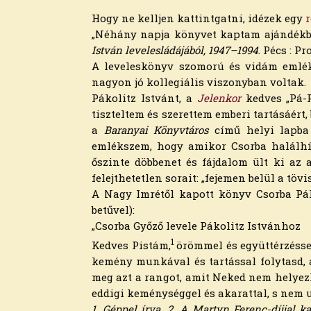
2026. március
2026. február
Hogy ne kelljen kattintgatni, idézek egy
2026. január
„Néhány napja könyvet kaptam ajándékba 
2025. december
István levelesládájából, 1947–1994
. Pécs : P
2025. november
A leveleskönyv szomorú és vidám emléke
2025. október
nagyon jó kollegiális viszonyban voltak.
2025. szeptember
Pákolitz Istvánt, a
Jelenkor
kedves „Pá-P
2025. augusztus
tiszteltem és szerettem emberi tartásáért,
2025. július
a
Baranyai Könyvtáros
című helyi lapb
2025. június
emlékszem, hogy amikor Csorba halálhí
2025. május
őszinte döbbenet és fájdalom ült ki az
2025. április
felejthetetlen sorait: „fejemen belül a t
2025. március
A Nagy Imrétől kapott könyv Csorba Pákol
2025. február
betűvel):
2025. január
„Csorba Győző levele Pákolitz Istvánhoz
2024. december
1
Kedves Pistám,
örömmel és együttérzéssel
2024. november
kemény mun­kával és tartással folytasd,
2024. október
meg azt a rangot, amit Neked nem helyezk
2024. szeptember
eddigi ke­ménységgel és akarattal, s nem ut
2024. augusztus
1. Géppel írva.
2. A Martyn Ferenc-díjjal ka