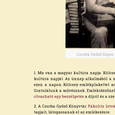
Csorba Győző Sipos B
1. Ma van a magyar kultúra napja. Kölcse
Archívum
kultúra napját. Az ünnep alkalmából a 
ezen a napon Kölcsey-emlékplakettet a
2026. augusztus
Gratulálunk a művésznek. Emlékidézőne
2026. július
olvasható egy beszélgetés
a díjról és a s
2026. június
2026. május
2. A Csorba Győző Könyvtár
Pákolitz Ist
2026. április
tagjait, látogassanak el az emlékezésre.