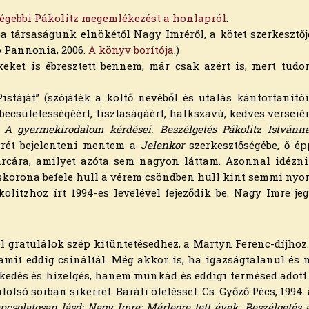
régebbi Pákolitz megemlékezést a honlapról
:
társaságunk elnökétől Nagy Imréről, a kötet szerkesztőjét
ro Pannonia, 2006.
A könyv borítója
.)
ket is ébresztett bennem, már csak azért is, mert tudom
istáját” (szójáték a költő nevéből és utalás kántortanító
 becsületességéért, tisztaságáért, halkszavú, kedves verseiér
a
A gyermekirodalom kérdései.
Beszélgetés Pákolitz Istvánna
rét bejelenteni mentem a
Jelenkor
szerkesztőségébe, ő ép
 arcára, amilyet azóta sem nagyon láttam. Azonnal idézn
öviskorona befele hull a vérem csöndben hull kint semmi nyo
itzhoz írt 1994-es levelével fejeződik be. Nagy Imre jeg
 gratulálok szép kitünteté­sedhez, a Martyn Ferenc-díjhoz
 amit eddig csináltál. Még akkor is, ha igazságtalanul és
edés és hízelgés, hanem munkád és eddigi termésed adott.
olsó sorban sikerrel. Baráti öleléssel: Cs. Győző Pécs, 1994. 
pcsolatosan lásd: Nagy Imre: Mérlegre tett évek. Beszélgetés 