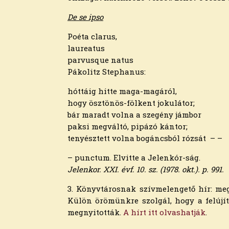
2021. március
De se ipso
2021. február
2021. január
Poéta clarus,
2020. december
laureatus
2020. november
parvusque natus
2020. október
Pákolitz Stephanus:
2020. szeptember
2020. augusztus
hóttáig hitte maga-magáról,
2020. július
hogy ösztönös-fölkent jokulátor;
2020. június
bár maradt volna a szegény jámbor
2020. május
paksi megváltó, pipázó kántor;
2020. április
tenyésztett volna bogáncsból rózsát – –
2020. március
– punctum. Elvitte a Jelenkór-ság.
2020. február
Jelenkor. XXI. évf. 10. sz. (1978. okt.). p. 991.
2020. január
2019. december
3. Könyvtárosnak szívmelengető hír: megú
2019. november
Külön örömünkre szolgál, hogy a felújí
2019. október
megnyitották.
A hírt itt olvashatják
.
2019. szeptember