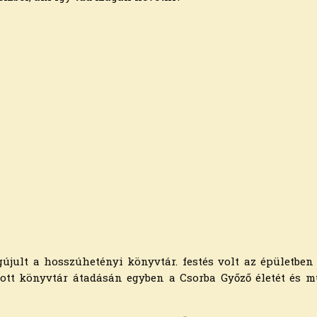
jult a hosszúhetényi könyvtár. festés volt az épületben 
tott könyvtár átadásán egyben a Csorba Győző életét és m