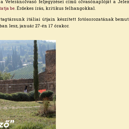
 a Veteránolvasó feljegyzései című olvasónaplóját a Jel
atja be
. Érdekes írás, kritikus felhangokkal.
 tagtársunk itáliai útjain készített fotósorozatának bemu
an lesz, január 27-én 17 órakor.