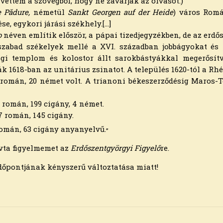
vettem a szövegből, hogy ne zavarják az olvasót.)
 Pădure,
németül
Sankt Georgen auf der Heide
) város Rom
, egykori járási székhely.[…]
o
néven említik először, a pápai tizedjegyzékben, de az erd
szabad székelyek mellé a XVI. században jobbágyokat és 
gi templom és kolostor állt sarokbástyákkal megerősítv
 1618-ban az unitárius zsinatot. A település 1620-tól a Rhé
1 román, 20 német volt. A trianoni békeszerződésig Maros
 román, 199 cigány, 4 német.
7 román, 145 cigány.
„
román, 63 cigány anyanyelvű.
vta figyelmemet az
Erdőszentgyörgyi Figyelő
re.
dőpontjának kényszerű változtatása miatt!