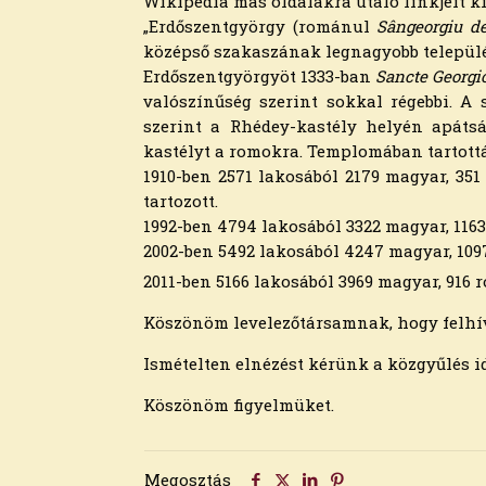
Wikipédia más oldalakra utaló linkjeit ki
2019. augusztus
„Erdőszentgyörgy (románul
Sângeorgiu de
2019. július
középső szakaszának legnagyobb települése
2019. június
Erdőszentgyörgyöt 1333-ban
Sancte Georgi
2019. május
valószínűség szerint sokkal régebbi. A 
2019. április
szerint a Rhédey-kastély helyén apátsá
2019. március
kastélyt a romokra. Templomában tartották
2019. február
1910-ben 2571 lakosából 2179 magyar, 35
2019. január
tartozott.
2018. december
1992-ben 4794 lakosából 3322 magyar, 1163
2018. november
2002-ben 5492 lakosából 4247 magyar, 109
2018. október
2018. szeptember
2011-ben 5166 lakosából 3969 magyar, 916 
2018. augusztus
Köszönöm levelezőtársamnak, hogy felhí
2018. július
2018. június
Ismételten elnézést kérünk a közgyűlés i
2018. május
2018. április
Köszönöm figyelmüket.
2018. március
2018. február
2018. január
Megosztás