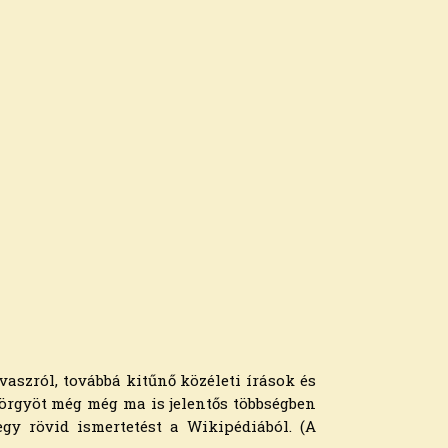
aszról, továbbá kitűnő közéleti írások és
yörgyöt még még ma is jelentős többségben
gy rövid ismertetést a Wikipédiából. (A