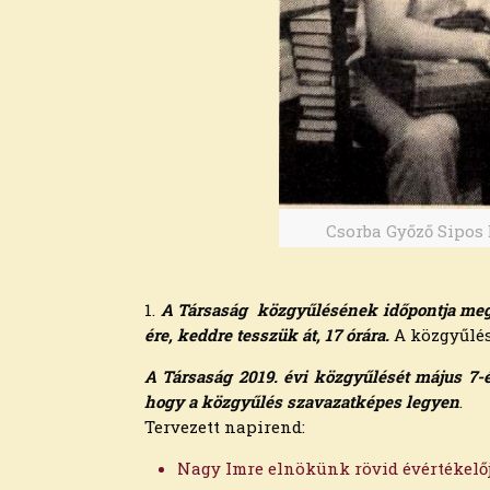
Csorba Győző Sipos B
1.
A Társaság közgyűlésének időpontja megv
Archívum
ére, keddre tesszük át, 17 órára.
A közgyűlés
2026. augusztus
A Társaság 2019. évi közgyűlését május 7-
2026. július
hogy a közgyűlés szavazatképes legyen
.
2026. június
Tervezett napirend:
2026. május
2026. április
Nagy Imre elnökünk rövid évértékelő