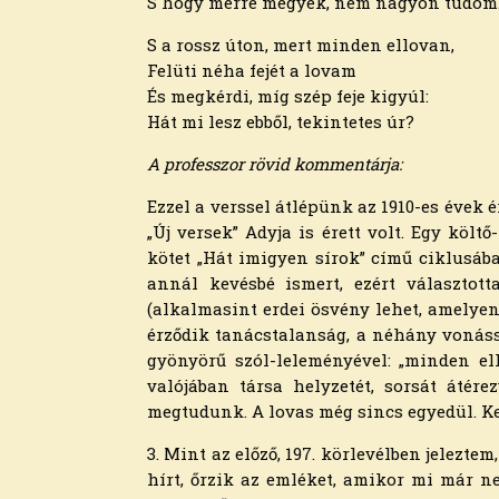
S hogy merre megyek, nem nagyon tudom
2024. július
2024. június
S a rossz úton, mert minden ellovan,
2024. május
Felüti néha fejét a lovam
2024. április
És megkérdi, míg szép feje kigyúl:
2024. március
Hát mi lesz ebből, tekintetes úr?
2024. február
A professzor rövid kommentárja:
2024. január
2023. december
Ezzel a verssel átlépünk az 1910-es évek 
2023. november
„Új versek” Adyja is érett volt. Egy köl
2023. október
kötet „Hát imigyen sírok” című ciklusába
2023. szeptember
annál kevésbé ismert, ezért választott
2023. augusztus
(alkalmasint erdei ösvény lehet, amely
2023. július
érződik tanácstalanság, a néhány vonáss
2023. június
gyönyörű szól-leleményével: „minden ell
2023. május
valójában társa helyzetét, sorsát átér
2023. április
megtudunk. A lovas még sincs egyedül. Ke
2023. március
2023. február
3. Mint az előző, 197. körlevélben jelezte
2023. január
hírt, őrzik az emléket, amikor mi már n