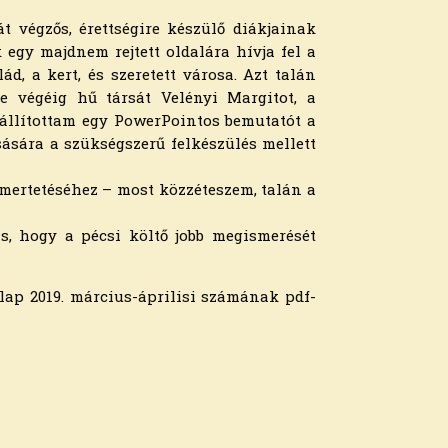
 végzős, érettségire készülő diákjainak
k egy majdnem rejtett oldalára hívja fel a
d, a kert, és szeretett városa. Azt talán
e végéig hű társát Velényi Margitot, a
eállítottam egy PowerPointos bemutatót a
ására a szükségszerű felkészülés mellett
smertetéséhez – most közzéteszem, talán a
, hogy a pécsi költő jobb megismerését
 lap 2019. március-áprilisi számának pdf-