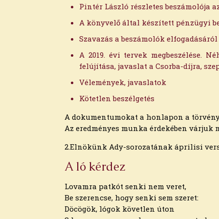
2026. március
Pintér László részletes beszámolója a
2026. február
A könyvelő által készített pénzügyi 
2026. január
2025. december
Szavazás a beszámolók elfogadásáról
2025. november
A 2019. évi tervek megbeszélése. N
2025. október
felújítása, javaslat a Csorba-díjra, s
2025. szeptember
2025. augusztus
Vélemények, javaslatok
2025. július
Kötetlen beszélgetés
2025. június
2025. május
A dokumentumokat a honlapon a törvény
2025. április
Az eredményes munka érdekében várjuk me
2025. március
2.Elnökünk Ady-sorozatának áprilisi vers
2025. február
2025. január
A ló kérdez
2024. december
2024. november
Lovamra patkót senki nem veret,
2024. október
Be szerencse, hogy senki sem szeret:
2024. szeptember
Döcögök, lógok követlen úton
2024. augusztus