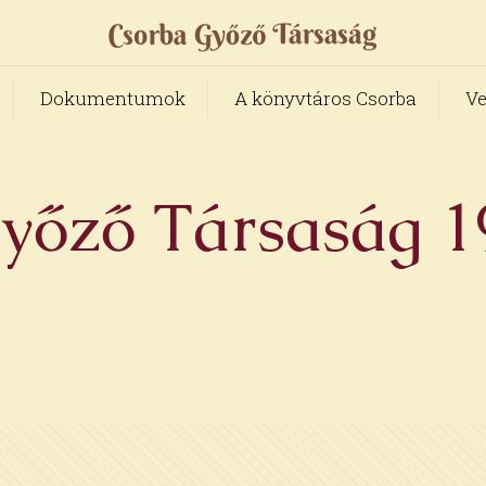
Dokumentumok
A könyvtáros Csorba
Ve
őző Társaság 19