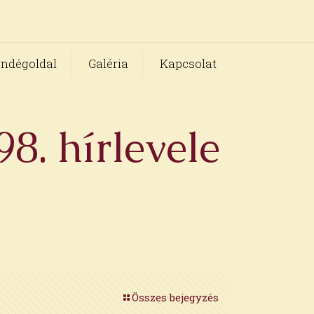
ndégoldal
Galéria
Kapcsolat
8. hírlevele
Összes bejegyzés