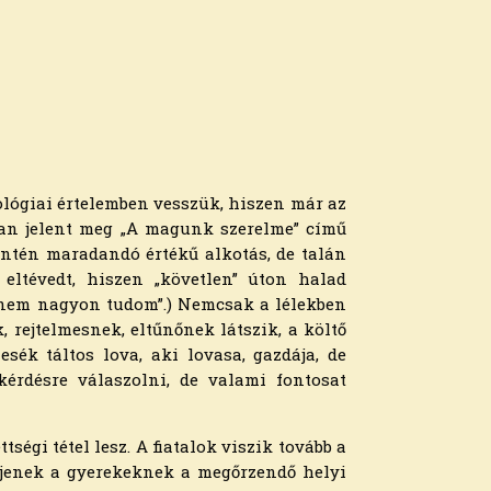
nológiai értelemben vesszük, hiszen már az
3-ban jelent meg „A magunk szerelme” című
zintén maradandó értékű alkotás, de talán
 eltévedt, hiszen „követlen” úton halad
 nem nagyon tudom”.) Nemcsak a lélekben
rejtelmesnek, eltűnőnek látszik, a költő
sék táltos lova, aki lovasa, gazdája, de
kérdésre válaszolni, de valami fontosat
ségi tétel lesz. A fiatalok viszik tovább a
éljenek a gyerekeknek a megőrzendő helyi