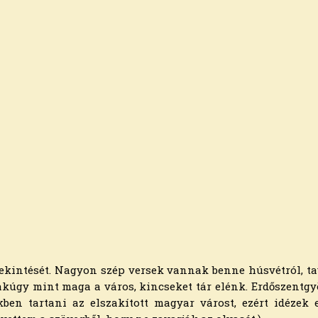
ekintését. Nagyon szép versek vannak benne húsvétról, tav
sakúgy mint maga a város, kincseket tár elénk. Erdőszentg
en tartani az elszakított magyar várost, ezért idézek e