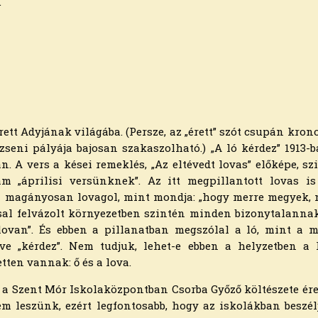
.
érett Adyjának világába. (Persze, az „érett” szót csupán kro
tő-zseni pályája bajosan szakaszolható.) „A ló kérdez” 191
n. A vers a kései remeklés, „Az eltévedt lovas” előképe, s
am „áprilisi versünknek”. Az itt megpillantott lovas is
en magányosan lovagol, mint mondja: „hogy merre megyek,
al felvázolt környezetben szintén minden bizonytalannak, 
ovan”. És ebben a pillanatban megszólal a ló, mint a me
ezve „kérdez”. Nem tudjuk, lehet-e ebben a helyzetben a 
tten vannak: ő és a lova.
m, a Szent Mór Iskolaközpontban Csorba Győző költészete érett
em leszünk, ezért legfontosabb, hogy az iskolákban besz