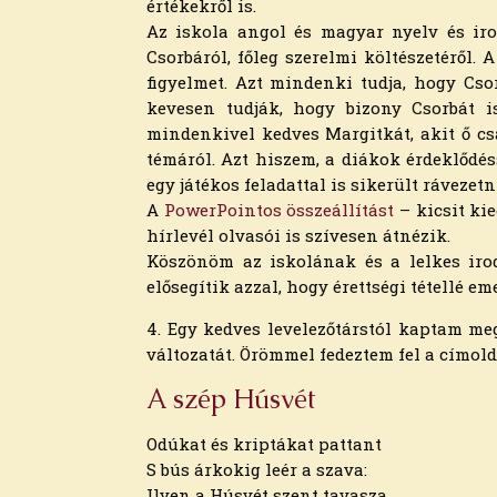
2022. december
értékekről is.
2022. november
Az iskola angol és magyar nyelv és iro
2022. október
Csorbáról, főleg szerelmi költészetéről. 
2022. augusztus
figyelmet. Azt mindenki tudja, hogy Csor
2022. július
kevesen tudják, hogy bizony Csorbát i
2022. június
mindenkivel kedves Margitkát, akit ő cs
2022. május
témáról. Azt hiszem, a diákok érdeklődé
2022. április
egy játékos feladattal is sikerült rávezetn
2022. március
A
PowerPointos összeállítást
– kicsit ki
2022. február
hírlevél olvasói is szívesen átnézik.
2022. január
Köszönöm az iskolának és a lelkes iro
2021. december
elősegítik azzal, hogy érettségi tétellé 
2021. november
4. Egy kedves levelezőtárstól kaptam m
2021. október
változatát. Örömmel fedeztem fel a címold
2021. szeptember
2021. augusztus
A szép Húsvét
2021. július
2021. június
Odúkat és kriptákat pattant
2021. május
S bús árkokig leér a szava:
2021. április
Ilyen a Húsvét szent tavasza