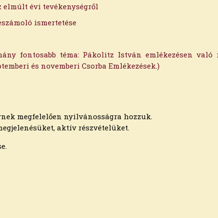
z elmúlt évi tevékenységről
beszámoló ismertetése
éhány fontosabb téma: Pákolitz István emlékezésen való 
zeptemberi és novemberi Csorba Emlékezések.)
nek megfelelően nyilvánosságra hozzuk.
gjelenésüket, aktív részvételüket.
e.