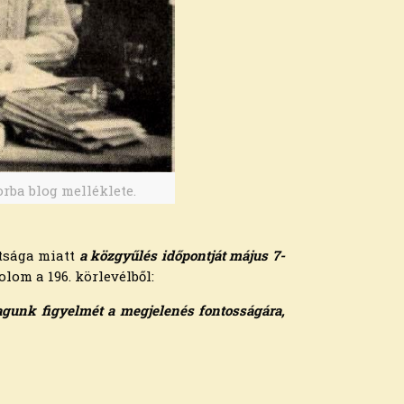
orba blog melléklete.
ltsága miatt
a közgyűlés időpontját május 7-
om a 196. körlevélből:
gunk figyelmét a megjelenés fontosságára,