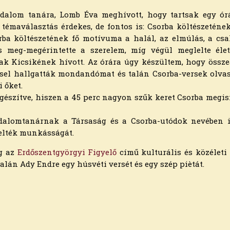
dalom tanára, Lomb Éva meghívott, hogy tartsak egy órát
A témaválasztás érdekes, de fontos is: Csorba költészeténe
ba költészetének fő motívuma a halál, az elmúlás, a csalá
s meg-megérintette a szerelem, míg végül meglelte élet
ak Kicsikének hívott. Az órára úgy készültem, hogy össz
ssel hallgatták mondandómat és talán Csorba-versek olvas
i őket.
egészítve, hiszen a 45 perc nagyon szűk keret Csorba megi
dalomtanárnak a Társaság és a Csorba-utódok nevében is
emelték munkásságát.
eg az
Erdőszentgyörgyi Figyelő
című kulturális és közéleti
alán Ady Endre egy húsvéti versét és egy szép piètát.