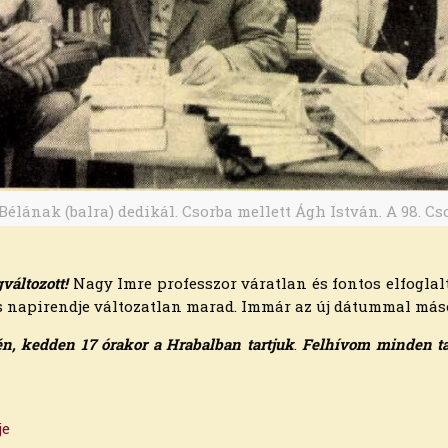
élának (balra) dedikál. Csorba mellett Ágh István. A 98. Cs
áltozott!
Nagy Imre professzor váratlan és fontos elfogla
 napirendje változatlan marad. Immár az új dátummal másol
én, kedden 17 órakor a Hrabalban tartjuk
.
Felhívom minden ta
je