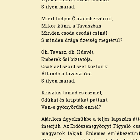
2021. március
S ilyen marad.
2021. február
Miért tudjon Ő az embervérrül,
2021. január
Mikor künn, a Tavaszban
2020. december
Minden csoda csodát csinál
2020. november
S minden drága fizetség megtérül?
2020. október
2020. szeptember
Óh, Tavasz, óh, Húsvét,
2020. augusztus
Emberek ősi biztatója,
2020. július
Csak azt szórd szét köztünk:
2020. június
Állandó a tavaszi óra
2020. május
S ilyen marad.
2020. április
2020. március
Krisztus támad és eszmél,
2020. február
Odúkat és kriptákat pattant.
2020. január
Van-e gyönyörűbb ennél?
2019. december
Ajánlom figyelmükbe a teljes lapszám átt
2019. november
interjúk. Az Erdőszentgyörgyi Figyelő, c
2019. október
magyarok lakják. Érdemes emlékezetünkb
2019. szeptember