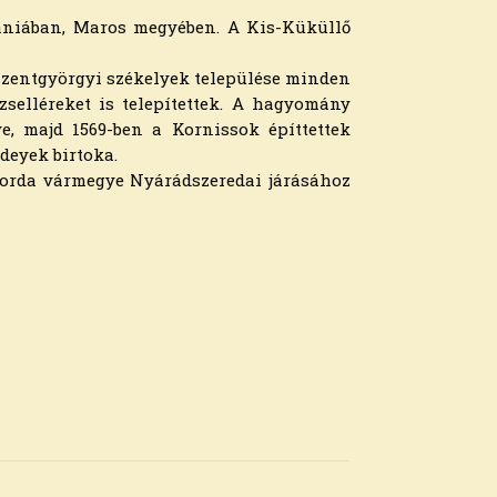
ániában, Maros megyében. A Kis-Küküllő
őszentgyörgyi székelyek települése minden
zselléreket is telepítettek. A hagyomány
e, majd 1569-ben a Kornissok építtettek
deyek birtoka.
-Torda vármegye Nyárádszeredai járásához