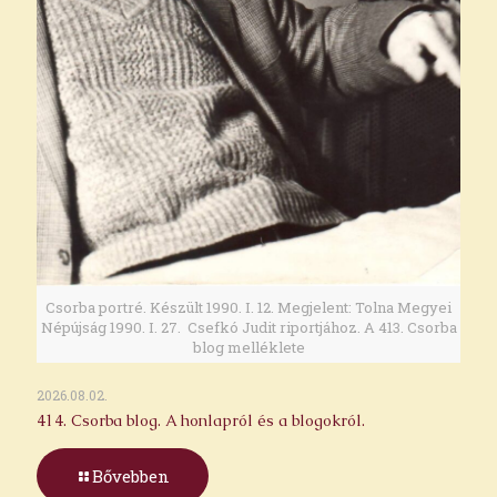
Csorba portré. Készült 1990. I. 12. Megjelent: Tolna Megyei
Népújság 1990. I. 27. Csefkó Judit riportjához. A 413. Csorba
blog melléklete
2026.08.02.
414. Csorba blog. A honlapról és a blogokról.
Bővebben