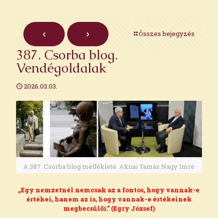
Összes bejegyzés
387. Csorba blog.
Vendégoldalak
2026.03.03.
A 387. Csorba blog melléklete. Aknai Tamás Nagy Imre
„Egy nemzetnél nemcsak az a fontos, hogy vannak-e
értékei, hanem az is, hogy vannak-e értékeinek
megbecsülői.” (Egry József)