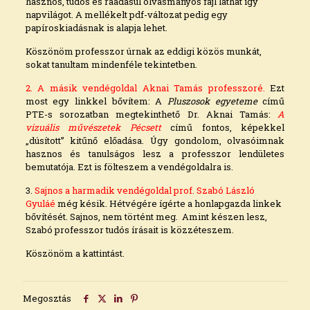
hasznos, tudós és ráadásul olvasmányos fájl láthat így
napvilágot. A mellékelt pdf-változat pedig egy
papíroskiadásnak is alapja lehet.
Köszönöm professzor úrnak az eddigi közös munkát,
sokat tanultam mindenféle tekintetben.
2. A másik vendégoldal Aknai Tamás professzoré.
Ezt
most egy linkkel bővítem: A
Pluszosok egyeteme
című
PTE-s sorozatban megtekinthető
Dr. Aknai Tamás:
A
vizuális művészetek
Pécsett
című
fontos, képekkel
„dúsított”
kitűnő előadása. Úgy gondolom, olvasóimnak
hasznos és tanulságos lesz a professzor lendületes
bemutatója. Ezt is fölteszem a vendégoldalra is.
3.
Sajnos a harmadik vendégoldal prof. Szabó László
Gyuláé
még késik. Hétvégére ígérte a honlapgazda linkek
bővítését. Sajnos, nem történt meg. Amint készen lesz,
Szabó professzor tudós írásait is közzéteszem.
Köszönöm a kattintást.
Megosztás