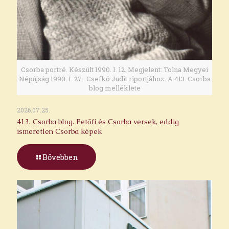
Csorba portré. Készült 1990. I. 12. Megjelent: Tolna Megyei
Népújság 1990. I. 27. Csefkó Judit riportjához. A 413. Csorba
blog melléklete
2026.07.25.
413. Csorba blog. Petőfi és Csorba versek, eddig
ismeretlen Csorba képek
Bővebben