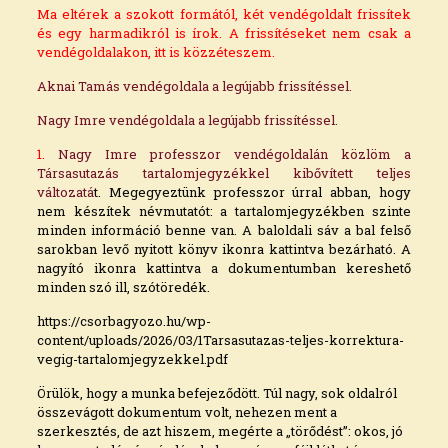
Ma eltérek a szokott formától, két vendégoldalt frissítek
és egy harmadikról is írok. A frissítéseket nem csak a
vendégoldalakon, itt is közzéteszem.
Aknai Tamás vendégoldala a legújabb frissítéssel.
Nagy Imre vendégoldala a legújabb frissítéssel.
1.
Nagy Imre professzor vendégoldalán közlöm a
Társasutazás tartalomjegyzékkel kibővített teljes
változatá
t. Megegyeztünk professzor úrral abban, hogy
nem készítek névmutatót: a tartalomjegyzékben szinte
minden információ benne van. A baloldali sáv a bal felső
sarokban levő nyitott könyv ikonra kattintva bezárható. A
nagyító ikonra kattintva a dokumentumban kereshető
minden szó ill, szótöredék.
https://csorbagyozo.hu/wp-
content/uploads/2026/03/1Tarsasutazas-teljes-korrektura-
vegig-tartalomjegyzekkel.pdf
Örülök, hogy a munka befejeződött. Túl nagy, sok oldalról
összevágott dokumentum volt, nehezen ment a
szerkesztés, de azt hiszem, megérte a „törődést”: okos, jó