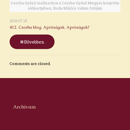
Csorba Győző mellszobra a Csorba Győző Megyei könyvtár
előkertjében, Boda Miklós vidám fotóján
2026.07.18.
412. Csorba blog. Apróságok. Apróságok?
Bővebben
Comments are closed.
Archívum
2026. augusztus
2026. július
2026. június