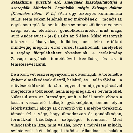
kataklizma, pusztító erő, amelynek kiszolgáltatottjai a
szereplők. Mindenki. Leginkább mégis Zsivago doktor.
[Kiemelés tőlem. P. L.]
»Van egy bizonyos kommunista
stílus. Nem sokan felelnek meg mércéjének – mondja az
egyik szereplő. De senki olyan szembeszökően meg nem
szegi ezt az életstílust, gondolkodásmódot, mint maga,
Jurij Andrejevics.« (471) Ezért az ő élete, külső viszonyait
tekintve, aláhanyatlás, kallódás, ám lelki értékeit
mindvégig megőrzi, erről versei tanúskodnak, amelyeket
a regény függelékeként olvashatunk. A cselekmény
Zsivago anyjának temetésével kezdődik, és az ő
temetésével zárul.
De a könyvet esszéregényként is olvashatjuk. A történetbe
épített elmélkedések életről, halálról, és – talán főként – a
művészetről szólnak. »Jura egyedül ment, gyors járásával
megelőzte a többieket, néha meg-megállt, és bevárta őket.
Válaszul arra az ürességre, amit a halál tarolt ebben a
lassan visszafelé ballagó gyásznépben, benne olyan
lebírhatatlanul, ahogy az örvénylő víz a mélybe törekszik,
támadt fel a vágy, hogy álmodozzon és gondolkodjon,
formákkal bíbelődjön, szépséget teremtsen. Most
világosabban látta, mint valaha, hogy a művészet mindig,
szüntelenül, két dologgal törődik. Állandóan a halálon