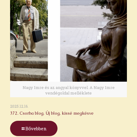
Nagy Imre és az angyal könyvvel. A Nagy Imre
vendégoldal melléklete
2025.12.16.
372. Csorba blog. Új blog, kissé megkésve
Bővebben