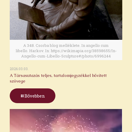
A 348. Csorba blog melléklete. In angello cum
libello. Harkov. In: https://wikimapia.org/38598655/In-
Angello-cum-Libello-Sculpture#/photo/6996244
2026.03.03.
A Társasutazás teljes, tartalomjegyzékkel bővített
szövege
Bővebben