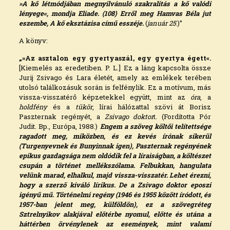
»A kő létmódjában megnyilvánuló szakralitás a kő valódi
lényege«, mondja Eliade. (108) Erről meg Hamvas Béla jut
eszembe, A kő eksztázisa című esszéje.
(
január 25
.)”
A könyv:
„»Az asztalon egy gyertyaszál, egy gyertya égett«.
[Kiemelés az eredetiben. P. L.] Ez a láng kapcsolta össze
Jurij Zsivago és Lara életét, amely az emlékek terében
utolsó találkozásuk során is felfénylik. Ez a motívum, más
vissza-visszatérő képzetekkel együtt, mint az
óra
, a
holdfény
és a
tükör
, lírai hálózattal szövi át Borisz
Paszternak regényét, a
Zsivago doktor
t. (Fordította Pór
Judit. Bp., Európa, 1988.)
Engem a szöveg költői telítettsége
ragadott meg, miközben, és ez kevés írónak sikerül
(Turgenyevnek és Bunyinnak igen), Paszternak regényének
epikus gazdagsága nem oldódik fel a líraiságban, a költészet
csupán a történet mellékszólama. Felbukkan, hangulata
velünk marad, elhalkul, majd vissza-visszatér. Lehet érezni,
hogy a szerző kiváló lírikus. De a Zsivago doktor eposzi
igényű mű. Történelmi regény (1946 és 1955 között íródott, és
1957-ban jelent meg, külföldön), ez a szövegréteg
Sztrelnyikov alakjával előtérbe nyomul, előtte és utána a
háttérben örvénylenek az események, mint valami