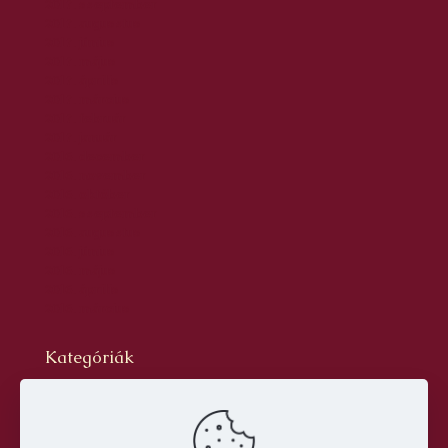
2017. szeptember
2017. augusztus
2017. június
2017. május
2017. április
2017. március
2017. február
2017. január
2016. december
2016. november
2016. október
2016. szeptember
2016. augusztus
2016. június
2016. május
2016. április
2016. március
Kategóriák
Blog
dr. Szabó László Gyula
Hírlevél
Oldal