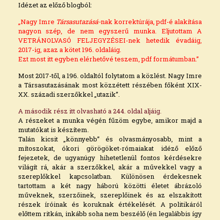
Idézet az előző blogból:
„Nagy Imre
Társasutazásá-
nak korrektúrája, pdf-é alakítása
nagyon szép, de nem egyszerű munka. Eljutottam A
VETRÁNOLVASÓ FELJEGYZÉSEI-nek hetedik évadáig,
2017-ig, azaz a kötet 196. oldaláig.
Ezt most itt egyben elérhetővé teszem, pdf formátumban
.”
Most 2017-től, a 196. oldaltól folytatom a közlést. Nagy Imre
a Társasutazásának most közzétett részében főként XIX-
XX. századi szerzőkkel „utazik”.
A második rész itt olvasható a 244. oldal aljáig.
A részeket a munka végén fűzöm egybe, amikor majd a
mutatókat is készítem.
Talán kicsit „könnyebb” és olvasmányosabb, mint a
mítoszokat, ókori görögöket-rómaiakat idéző előző
fejezetek, de ugyanúgy hihetetlenül fontos kérdésekre
világít rá, akár a szerzőkkel, akár a művekkel vagy a
szereplőkkel kapcsolatban. Különösen érdekesnek
tartottam a két nagy háború közötti életet ábrázoló
műveknek, szerzőinek, szereplőinek és az elszakított
részek íróinak és koruknak értékelését. A politikáról
előttem ritkán, inkább soha nem beszélő (én legalábbis így