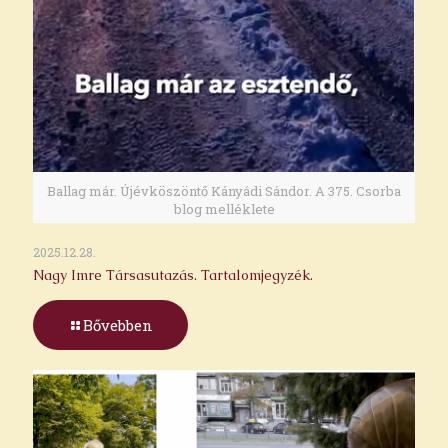
Ballag már. Újévköszöntő Kányádi Sándor. A 375. Csorba
blog melléklete
2025.12.28.
Nagy Imre Társasutazás. Tartalomjegyzék.
Bővebben