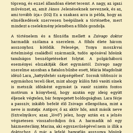
töpreng, és ezzel állandóan életet teremt. A nagy, az igazi
művészet, az, amit János Jelenéseknek neveznek, és az,
ami tovább írja.« (102) Ez a szakasz arra is példa, hogy az
elmélkedések szervesen beépülnek a történetbe, mert
mindezt a cselekmény jelenében a főhős gondolja.
A történelem és a filozófia mellett a
Zsivago doktor
harmadik szólama a szerelem. A főhős élete három
asszonyhoz kötődik. Felesége, Tonya moszkvai
értelmiségi családból származik, tudós apósával hősünk
tanulságos beszélgetéseket folytat. A polgárháború
eseményei elszakítják őket egymástól. Zsivago nagy
szerelme azonban a fiatalon bűnbe esett, Mária Magdolnát
idéző Lara, „hattyúfehér szépségében”. Sorsuk többször is
egymáshoz tereli őket, mint ahogy külön futó vasúti sínek
is metszik időnként egymást (a
vasút
szintén fontos
motívum a könyvben), hogy azután egy ideig együtt
éljenek végtelen, bár fenyegetett boldogságban. Lara férje
a passzív, inkább befelé élő Zsivago ellenpólusa, mint a
neve is mutatja: Antipov, ő az aktív hős, amit másik neve
(Sztrelnyikov, azaz „lövő”) jelez, hogy aztán ez a jelzés
végzetesen visszaforduljon őrá. A harmadik nő egy
házmesterlány, Marina, aki egyszerűségével nem is illik a
doktorhoz, ő már a lefelé hanyatlás asszonya hősünk