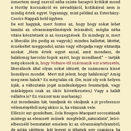
ismertem meg) szerző néha szinte haragvó kritikát mond
a Horthy korszakról és névadójáról, kritikáival nem is
mindig értek egyet. Ugyanúgy, mint például az Esterházy-
Csoóri-Nappali hold ügyben.
De ezt hagyjuk, mert fontos az, hogy hogy sokat lehet
tanulni az olvasmányélmények leírásából, mégha néha
vitára késztetnek is az összegzések. És mindegy is, mert
a liberális (én pedig az vagyok;) minden hallottat, látottat,
érzékeltet meggondol, aztán vagy elfogadja vagy elutasítja
azokat. „Nem értek egyet azzal, amit mondasz, de
halálomig harcolni fogok azért, hogy mondhasd.” – tartják
még okosok is,
hogy Voltaire-től származik ezt a tetszetős,
liberálisok által olyan sokat idézett, de számomra kissé
homályos mondat. Mert mit jelent, hogy halálomig? Amíg
meg nem halok? Ez még talán ok. (De, mint oly sok helyen
írják, a változtatás jogát mindenképpen fenntartjuk, vagy
másképpen csak az ökör következetes;) Vagy a halált
vállalva is? Ez viszont már marhaság.)
Azt mondanám hát, tanuljunk és okuljunk a jó professzor
véleményéből még akkor is, ha vitázunk vele.
Először azt gondoltam, Zola Rougon-Macquart sorozatának
mintegy az elemzett műnek megfelelő „naturalista”, leíró-
elbeszélő bemutatást emelem ki az olvasmányfolyamból,
de aztán rájöttem, két legyet is üthetek egy csapásra, ha