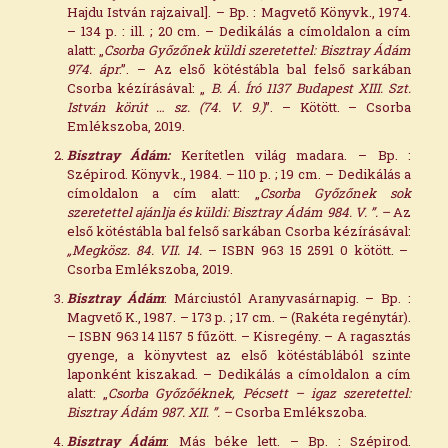
Hajdu István rajzaival]. – Bp. : Magvető Könyvk., 1974.
– 134 p. : ill. ; 20 cm. – Dedikálás a címoldalon a cím
alatt: „
Csorba Győzőnek küldi szeretettel: Bisztray Ádám
974. ápr
.”. – Az első kötéstábla bal felső sarkában
Csorba kézírásával: „
B. Á. Író 1137 Budapest XIII. Szt.
István körút … sz. (74. V. 9.)
”. – Kötött. – Csorba
Emlékszoba, 2019.
Bisztray Ádám:
Kerítetlen világ madara. – Bp. :
Szépirod. Könyvk., 1984. – 110 p. ; 19 cm. – Dedikálás a
címoldalon a cím alatt: „
Csorba Győzőnek sok
szeretettel ajánlja és küldi: Bisztray Ádám 984. V. ”. –
Az
első kötéstábla bal felső sarkában Csorba kézírásával:
„Megkösz. 84. VII. 14.
– ISBN 963 15 2591 0 kötött. –
Csorba Emlékszoba, 2019.
Bisztray Ádám
: Márciustól Aranyvasárnapig. – Bp. :
Magvető K., 1987. – 173 p. ; 17 cm. – (Rakéta regénytár).
– ISBN 963 14 1157 5 fűzött. – Kisregény. – A ragasztás
gyenge, a könyvtest az első kötéstáblából szinte
laponként kiszakad. – Dedikálás a címoldalon a cím
alatt: „
Csorba Győzőéknek, Pécsett – igaz szeretettel:
Bisztray Ádám 987. XII. ”. –
Csorba Emlékszoba.
Bisztray Ádám
: Más béke lett. – Bp. : Szépirod.