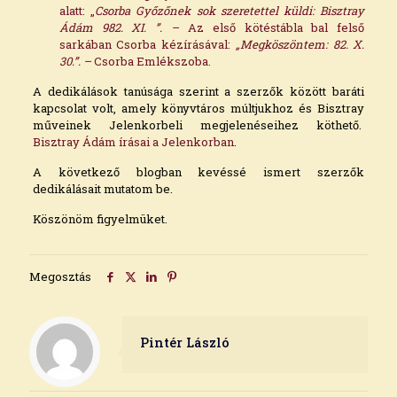
alatt: „
Csorba Győzőnek sok szeretettel küldi: Bisztray
Ádám 982. XI. ”. –
Az első kötéstábla bal felső
sarkában Csorba kézírásával:
„Megköszöntem: 82. X.
30.”. –
Csorba Emlékszoba.
A dedikálások tanúsága szerint a szerzők között baráti
kapcsolat volt, amely könyvtáros múltjukhoz és Bisztray
műveinek Jelenkorbeli megjelenéseihez köthető.
Bisztray Ádám írásai a Jelenkorban
.
A következő blogban kevéssé ismert szerzők
dedikálásait mutatom be.
Köszönöm figyelmüket.
Megosztás
Pintér László