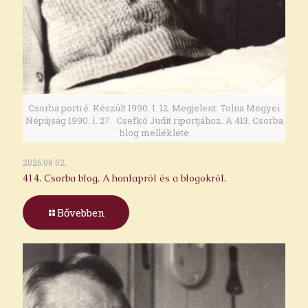
Csorba portré. Készült 1990. I. 12. Megjelent: Tolna Megyei
Népújság 1990. I. 27. Csefkó Judit riportjához. A 413. Csorba
blog melléklete
2026.08.02.
414. Csorba blog. A honlapról és a blogokról.
Bővebben