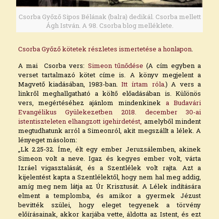
Csorba Győző Sipos Bélának (balra) dedikál. Csorba mellett
Ágh István. A 98. Csorba blog melléklete.
Csorba Győző kötetek részletes ismertetése a honlapon
.
A mai Csorba vers:
Simeon tűnődése
(A cím egyben a
verset tartalmazó kötet címe is. A könyv megjelent a
Magvető kiadásában, 1983-ban.
Itt írtam róla
.) A vers a
linkről meghallgatható a költő előadásában is. Különös
vers, megértéséhez ajánlom mindenkinek
a Budavári
Evangélikus Gyülekezetben 2018. december 30-ai
istentiszteleten elhangzott igehirdetést,
amelyből mindent
megtudhatunk arról a Simeonról, akit megszállt a lélek. A
lényeget másolom:
„Lk 2.25-32. Íme, élt egy ember Jeruzsálemben, akinek
Simeon volt a neve. Igaz és kegyes ember volt, várta
Izráel vigasztalását, és a Szentlélek volt rajta. Azt a
kijelentést kapta a Szentlélektől, hogy nem hal meg addig,
amíg meg nem látja az Úr Krisztusát. A Lélek indítására
elment a templomba, és amikor a gyermek Jézust
bevitték szülei, hogy eleget tegyenek a törvény
előírásainak, akkor karjába vette, áldotta az Istent, és ezt