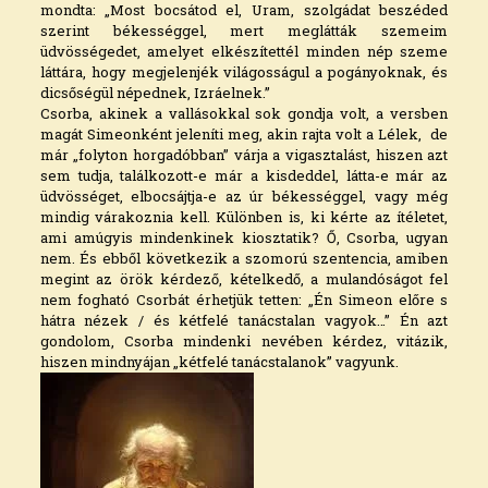
mondta: „Most bocsátod el, Uram, szolgádat beszéded
szerint békességgel, mert meglátták szemeim
üdvösségedet, amelyet elkészítettél minden nép szeme
láttára, hogy megjelenjék világosságul a pogányoknak, és
dicsőségül népednek, Izráelnek.”
Csorba, akinek a vallásokkal sok gondja volt, a versben
magát Simeonként jeleníti meg, akin rajta volt a Lélek, de
már „folyton horgadóbban” várja a vigasztalást, hiszen azt
sem tudja, találkozott-e már a kisdeddel, látta-e már az
üdvösséget, elbocsájtja-e az úr békességgel, vagy még
mindig várakoznia kell. Különben is, ki kérte az ítéletet,
ami amúgyis mindenkinek kiosztatik? Ő, Csorba, ugyan
nem. És ebből következik a szomorú szentencia, amiben
megint az örök kérdező, kételkedő, a mulandóságot fel
nem fogható Csorbát érhetjük tetten: „Én Simeon előre s
hátra nézek / és kétfelé tanácstalan vagyok…” Én azt
gondolom, Csorba mindenki nevében kérdez, vitázik,
hiszen mindnyájan „kétfelé tanácstalanok” vagyunk.