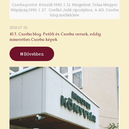
Csorba portré. Készült 1990. I. 12. Megjelent: Tolna Megyei
Népújság 1990. I. 27. Csefkó Judit riportjához. A 413. Csorba
blog melléklete
2026.07.25.
413. Csorba blog. Petőfi és Csorba versek, eddig
ismeretlen Csorba képek
Bővebben