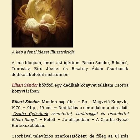
A kép a fenti idézet illusztrációja
.
A mai blogban, amint azt ígértem, Bihari Sándor, Bilosnić,
Tomislav, Bíró József és Bisztray Ádám Csorbának
dedikált köteteit mutatom be.
Bihari Sándor
költőtől egy dedikált könyvet találtam Csorba
könyvtárában:
Bihari Sándor
:
Minden nap élni. – Bp. : Magvető Könyvk.,
1970. – 91 p. ; 19 cm. – Dedikálás a címoldalon a cím alatt:
„
Csorba Győzőnek
szeretettel, barátsággal és tisztelettel
Bihari Sanyi
”. – Kötött. – Jó állapotban. – A Csorba Győző
Emlékszobában.
Csorbával televíziós szerkesztőként, de főleg az Új Írás