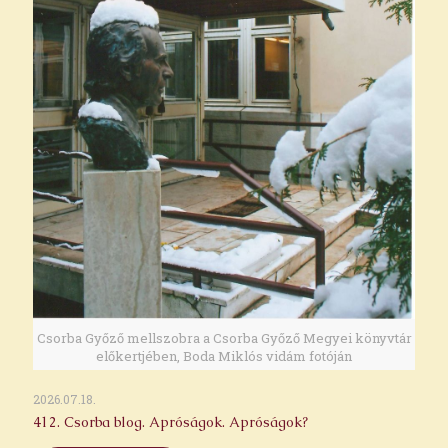
Csorba Győző mellszobra a Csorba Győző Megyei könyvtár
előkertjében, Boda Miklós vidám fotóján
2026.07.18.
412. Csorba blog. Apróságok. Apróságok?