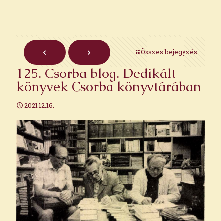
Összes bejegyzés
125. Csorba blog. Dedikált
könyvek Csorba könyvtárában
2021.12.16.