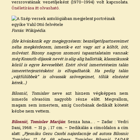
versrovatának vezetőjeként (1970–1994) volt kapcsolata.
Önéletírása itt olvasható
.
Forrás: Wikipédia.
(Ide kívánkozik egy megjegyzésem: beszélgetőpartnereimet
néha megkérdezem, ismerik-e ezt vagy azt a költőt, írót,
művészt. Bizony nagyon szomorú tapasztalataim vannak:
még Kossuth-díjasok nevét is alig-alig hallották, klasszikusok
közül is egyre kevesebbét. Ezért rövid ismertetéseim talán
ismeretterjesztésként is elfogadhatók. Ha pedig talán
„vájtfülübbek” is olvassák szövegeimet, tőlük elnézést
kérek…)
Bilosnić, Tomislav
neve azt hiszem végképpen nem
ismerős olvasóim nagyobb része előtt. Megvallom,
magam sem ismertem, amíg Csorbának dedikált kötetét
kézbe nem vettem.
Bilosnić, Tomislav Mariján
: Senza luna… . – Zadar : Vedri
Dani, 1968. – 31 p. ; 17 cm. – Dedikálás a címoldalon a cím
alatt: „
Pjesniku Gezu Csorbi najsrdacnije od autora Bilosnic
Tomislav 12. 04. 69 adresa: Tomislav Bilosnić ZADAR