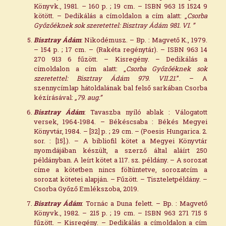
Könyvk., 1981.
–
160 p. ; 19 cm. – ISBN 963 15 1524 9
kötött. – Dedikálás a címoldalon a cím alatt: „
Csorba
Győzőéknek sok szeretettel: Bisztray Ádám 981. VI. ”
Bisztray Ádám
: Nikodémusz. – Bp. : Magvető K., 1979.
– 154 p. ; 17 cm. – (Rakéta regénytár). – ISBN 963 14
270 913 6 fűzött. – Kisregény. – Dedikálás a
címoldalon a cím alatt: „
Csorba Győzőéknek sok
szeretettel: Bisztray Ádám 979. VII.21.
”. – A
szennycímlap hátoldalának bal felső sarkában Csorba
kézírásával:
„79. aug.
”
Bisztray Ádám
: Tavaszba nyíló ablak : Válogatott
versek, 1964-1984. – Békéscsaba : Békés Megyei
Könyvtár, 1984. – [32] p. ; 29 cm. – (Poesis Hungarica. 2.
sor. : [15].). – A bibliofil kötet a Megyei Könyvtár
nyomdájában készült, a szerző által aláírt 250
példányban. A leírt kötet a 117. sz. példány. – A sorozat
címe a kötetben nincs föltüntetve, sorozatcím a
sorozat kötetei alapján. – Fűzött. – Tiszteletpéldány. –
Csorba Győző Emlékszoba, 2019.
Bisztray Ádám
: Tornác a Duna felett. – Bp. : Magvető
Könyvk., 1982. – 215 p. ; 19 cm. – ISBN 963 271 715 5
fűzött. – Kisregény. – Dedikálás a címoldalon a cím