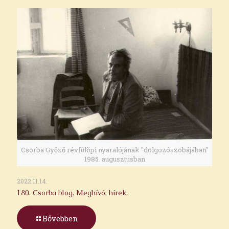
Csorba Győző révfülöpi nyaralójának "dolgozószobájában"
1985. augusztusban
2022.11.14.
180. Csorba blog. Meghívó, hírek.
Bővebben