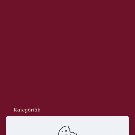
2017. szeptember
2017. augusztus
2017. június
2017. május
2017. április
2017. március
2017. február
2017. január
2016. december
2016. november
2016. október
2016. szeptember
2016. augusztus
2016. június
2016. május
2016. április
2016. március
Kategóriák
Blog
dr. Szabó László Gyula
Hírlevél