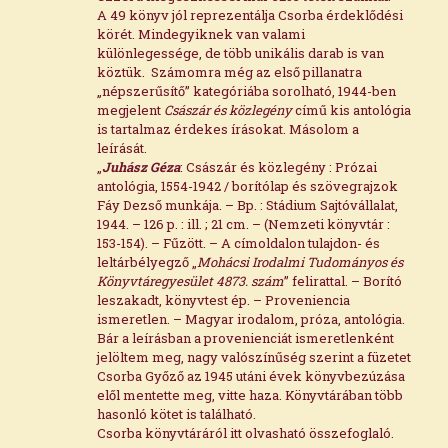
A 49 könyv jól reprezentálja Csorba érdeklődési
körét. Mindegyiknek van valami
különlegessége, de több unikális darab is van
köztük. Számomra még az első pillanatra
„népszerűsítő” kategóriába sorolható, 1944-ben
megjelent
Császár és közlegény
című kis antológia
is tartalmaz érdekes írásokat. Másolom a
leírását.
„
Juhász Géza
: Császár és közlegény : Prózai
antológia, 1554-1942 / borítólap és szövegrajzok
Fáy Dezső munkája. – Bp. : Stádium Sajtóvállalat,
1944. – 126 p. : ill. ; 21 cm. – (Nemzeti könyvtár :
153-154). – Fűzött. ­– A címoldalon tulajdon- és
leltárbélyegző „
Mohácsi Irodalmi Tudományos és
Könyvtáregyesület 4873. szám
” felirattal. – Borító
leszakadt, könyvtest ép. – Proveniencia
ismeretlen. – Magyar irodalom, próza, antológia.
Bár a leírásban a provenienciát ismeretlenként
jelöltem meg, nagy valószínűség szerint a füzetet
Csorba Győző az 1945 utáni évek könyvbezúzása
elől mentette meg, vitte haza. Könyvtárában több
hasonló kötet is található.
Csorba könyvtáráról itt olvasható összefoglaló
.