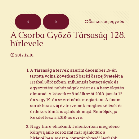
Összes bejegyzés
A Csorba Győző Társaság 128.
hírlevele
2017.12.10.
A Társaság a tervek szerint december 15-én
tartotta volna következő baráti összejövetelét a
Hrabal Sörözőben. Influenzás betegségek és
egyeztetési nehézségek miatt ez a beszélgetés
elmarad. A következő találkozót 2018. január 12-
én vagy 19-én szeretnénk megtartani. A finom
sörökhöz az új év terveinek megbeszélését és
érdekes témát is ajánlunk majd. Reméljük, jó
kezdet lesz a 2018-as évre.
Nagy Imre elnökünk Jelenkorban megjelenő
könyvajánló sorozatát már ajánlottuk a
hírlevélben. Most a „veteránolvasó”
legújabb