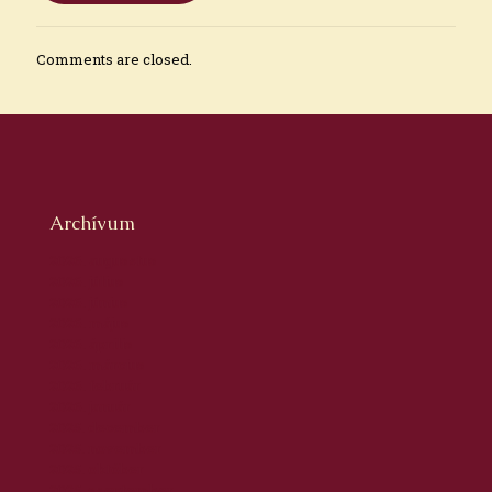
Comments are closed.
Archívum
2026. augusztus
2026. július
2026. június
2026. május
2026. április
2026. március
2026. február
2026. január
2025. december
2025. november
2025. október
2025. szeptember