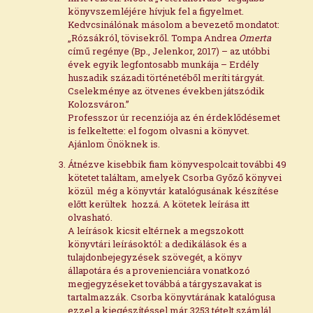
könyvszemléjére hívjuk fel a figyelmet.
Kedvcsinálónak másolom a bevezető mondatot:
„Rózsákról, tövisekről. Tompa Andrea
Omerta
című regénye (Bp., Jelenkor, 2017) – az utóbbi
évek egyik legfontosabb munkája – Erdély
huszadik századi történetéből meríti tárgyát.
Cselekménye az ötvenes években játszódik
Kolozsváron.”
Professzor úr recenziója az én érdeklődésemet
is felkeltette: el fogom olvasni a könyvet.
Ajánlom Önöknek is.
Átnézve kisebbik fiam könyvespolcait további 49
kötetet találtam, amelyek Csorba Győző könyvei
közül még a könyvtár katalógusának készítése
előtt kerültek hozzá.
A kötetek leírása itt
olvasható
.
A leírások kicsit eltérnek a megszokott
könyvtári leírásoktól: a dedikálások és a
tulajdonbejegyzések szövegét, a könyv
állapotára és a provenienciára vonatkozó
megjegyzéseket továbbá a tárgyszavakat is
tartalmazzák. Csorba könyvtárának katalógusa
ezzel a kiegészítéssel már 3253 tételt számlál.