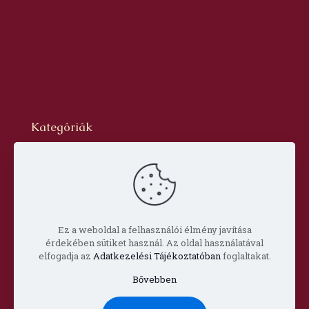
2016. november
2016. október
2016. szeptember
2016. augusztus
2016. június
2016. május
2016. április
2016. március
Kategóriák
Blog
dr. Szabó László Gyula
Hírlevél
Oldal
Prof. Aknai Tamás
Prof. Nagy Imre
Ez a weboldal a felhasználói élmény javítása
érdekében sütiket használ. Az oldal használatával
elfogadja az
Adatkezelési Tájékoztatóban
foglaltakat.
Bővebben
© Copyright 2022 Csorba Győző Társaság |
Impresszum