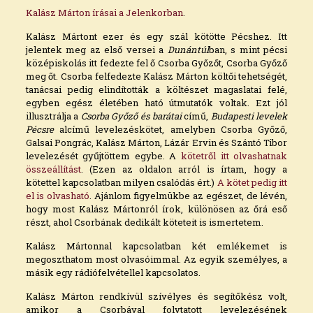
Kalász Márton írásai a Jelenkorban
.
Kalász Mártont ezer és egy szál kötötte Pécshez. Itt
jelentek meg az első versei a
Dunántúl
ban, s mint pécsi
középiskolás itt fedezte fel ő Csorba Győzőt, Csorba Győző
meg őt. Csorba felfedezte Kalász Márton költői tehetségét,
tanácsai pedig elindították a költészet magaslatai felé,
egyben egész életében ható útmutatók voltak. Ezt jól
illusztrálja a
Csorba Győző és barátai
című,
Budapesti levelek
Pécsre
alcímű levelezéskötet, amelyben Csorba Győző,
Galsai Pongrác, Kalász Márton, Lázár Ervin és Szántó Tibor
levelezését gyűjtöttem egybe. A
kötetről itt olvashatnak
összeállítást
. (Ezen az oldalon arról is írtam, hogy a
kötettel kapcsolatban milyen csalódás ért.)
A kötet pedig itt
el is olvasható
. Ajánlom figyelmükbe az egészet, de lévén,
hogy most Kalász Mártonról írok, különösen az őrá eső
részt, ahol Csorbának dedikált köteteit is ismertetem.
Kalász Mártonnal kapcsolatban két emlékemet is
megoszthatom most olvasóimmal. Az egyik személyes, a
másik egy rádiófelvétellel kapcsolatos.
Kalász Márton rendkívül szívélyes és segítőkész volt,
amikor a Csorbával folytatott levelezésének