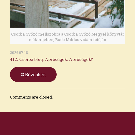
Csorba Győző mellszobra a Csorba Győző Megyei könyvtár
előkertjében, Boda Miklós vidám fotóján
2026.07.18.
412. Csorba blog. Apróságok. Apróságok?
Bővebben
Comments are closed.