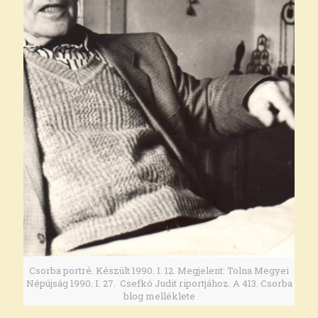
Csorba portré. Készült 1990. I. 12. Megjelent: Tolna Megyei
Népújság 1990. I. 27. Csefkó Judit riportjához. A 413. Csorba
blog melléklete