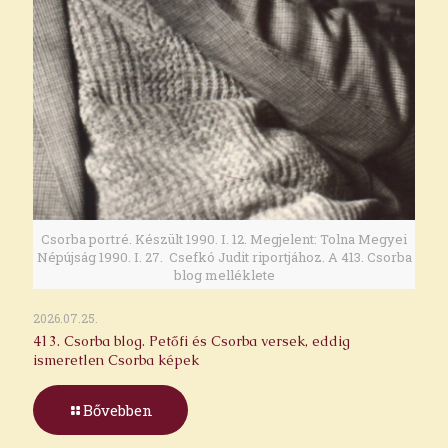
Csorba portré. Készült 1990. I. 12. Megjelent: Tolna Megyei
Népújság 1990. I. 27. Csefkó Judit riportjához. A 413. Csorba
blog melléklete
2026.07.25.
413. Csorba blog. Petőfi és Csorba versek, eddig
ismeretlen Csorba képek
Bővebben