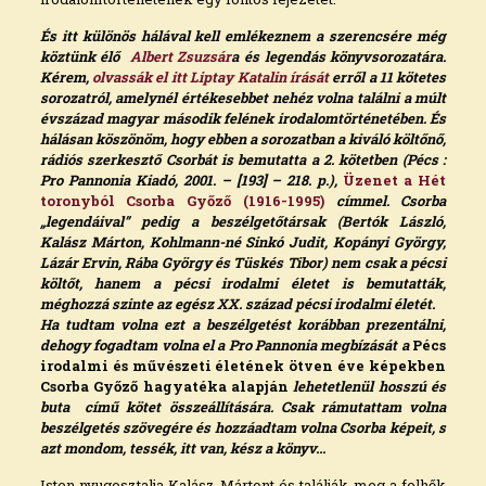
És itt különös hálával kell emlékeznem a szerencsére még
köztünk élő
Albert Zsuzsár
a és legendás könyvsorozatára.
Kérem,
olvassák el itt Liptay Katalin írását
erről a 11 kötetes
sorozatról, amelynél értékesebbet nehéz volna találni a múlt
évszázad magyar második felének irodalomtörténetében. És
hálásan köszönöm, hogy ebben a sorozatban a kiváló költőnő,
rádiós szerkesztő Csorbát is bemutatta a 2. kötetben (Pécs :
Pro Pannonia Kiadó, 2001. – [193] – 218. p.),
Üzenet a Hét
toronyból Csorba Győző (1916-1995)
címmel. Csorba
„legendáival” pedig a beszélgetőtársak (Bertók László,
Kalász Márton, Kohlmann-né Sinkó Judit, Kopányi György,
Lázár Ervin, Rába György és Tüskés Tibor) nem csak a pécsi
költőt, hanem a pécsi irodalmi életet is bemutatták,
méghozzá szinte az egész XX. század pécsi irodalmi életét.
Ha tudtam volna ezt a beszélgetést korábban prezentálni,
dehogy fogadtam volna el a Pro Pannonia megbízását a
Pécs
irodalmi és művészeti életének ötven éve képekben
Csorba Győző hagyatéka alapján
lehetetlenül hosszú és
buta című kötet összeállítására. Csak rámutattam volna
beszélgetés szövegére és hozzáadtam volna Csorba képeit, s
azt mondom, tessék, itt van, kész a könyv…
Isten nyugosztalja Kalász Mártont és találják meg a felhők