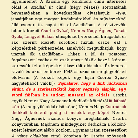
figyelmemet. A Szicília egy kontinens című internetes
oldal
A szicíliai út
című (négy részes) sorozatának
bevezetőjében a következőket olvashatjuk: »1948
januárjában egy magyar irodalmárokból és művészekből
álló csoport tíz napot tölt el Szicíliában. A résztvevők,
többek között
Csorba Győző
,
Nemes Nagy Ágnes
,
Takáts
Gyula
,
Lengyel Balázs
útinaplóiból, verseiből kiragadott és
szó szerint idézett sorokból fűztük össze ezt a
képzeletbeli párbeszédet, amelyből megtudhatjuk, hogy
utaztak ők Szicíliában.« Ehhez a jól és pontosan
fogalmazott leadhez én csak annyit fűzök hozzá: kérem,
keressék fel a képekkel illusztrált oldalakat. Érdemes a
kiváló és okos emberek 1948-as szicíliai megfigyeléseit
elolvasni. (A közölt képek egy híján Csorba Győző
hagyatékából valók!)«
Sajnálatos, hogy a link időközben
eltűnt, de a szerkesztőktől kapott segítség alapján,
egy
word fájlban be tudom mutatni az oldalt
.
Csorba
egyik Nemes Nagy Ágnesnek dedikált kötetéről
itt látható
kép
. (A megnyíló oldal első képe.) Nemes Nagy
Csorbának
dedikált kötetéről pedig itt mutatok egy képet
. Nemes
Nagy Ágnesnek számos könyve megtalálható Csorba
könyvtárában. Majdnem mindegyiket dedikálta a költőnő,
ezért leírásukat alább közlöm. Egymás iránti szeretetüket
A város oldalában
című kötetben írt Csorba szövegek