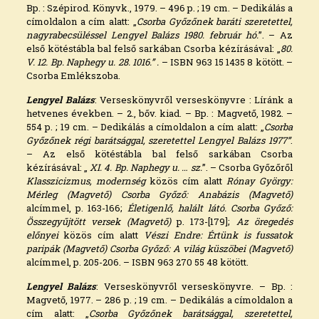
Bp. : Szépirod. Könyvk., 1979. – 496 p. ; 19 cm. – Dedikálás a
címoldalon a cím alatt: „
Csorba Győzőnek baráti szeretettel,
nagyrabecsüléssel Lengyel Balázs 1980. február hó.
”. – Az
első kötéstábla bal felső sarkában Csorba kézírásával: „
80.
V. 12. Bp. Naphegy u. 28. 1016.” .
– ISBN 963 15 1435 8 kötött. –
Csorba Emlékszoba.
Lengyel Balázs
: Verseskönyvről verseskönyvre : Líránk a
hetvenes években. – 2., bőv. kiad. – Bp. : Magvető, 1982. –
554 p. ; 19 cm. – Dedikálás a címoldalon a cím alatt: „
Csorba
Győzőnek régi barátsággal, szeretettel Lengyel Balázs 1977”
.
– Az első kötéstábla bal felső sarkában Csorba
kézírásával: „
XI. 4. Bp. Naphegy u. … sz.
”. – Csorba Győzőről
Klasszicizmus, modernség
közös cím alatt
Rónay György:
Mérleg (Magvető) Csorba Győző: Anabázis (Magvető)
alcímmel, p. 163-166;
Életigenlő, halált látó. Csorba Győző:
Összegyűjtött versek (Magvető)
p. 173-[179];
Az öregedés
előnyei
közös cím alatt
Vészi Endre: Értünk is fussatok
paripák (Magvető) Csorba Győző: A világ küszöbei (Magvető)
alcímmel, p. 205-206. – ISBN 963 270 55 48 kötött.
Lengyel Balázs
: Verseskönyvről verseskönyvre. – Bp. :
Magvető, 1977. – 286 p. ; 19 cm. – Dedikálás a címoldalon a
cím alatt: „
Csorba Győzőnek barátsággal, szeretettel,