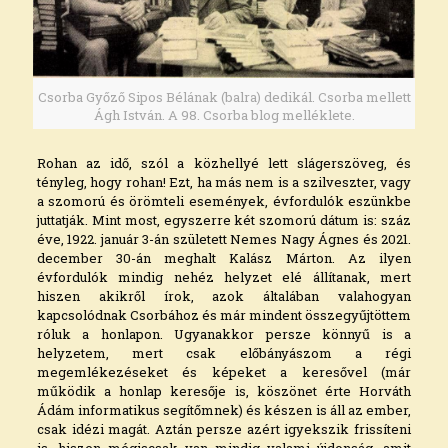
Csorba Győző Sipos Bélának (balra) dedikál. Csorba mellett
Ágh István. A 98. Csorba blog melléklete.
Rohan az idő, szól a közhellyé lett slágerszöveg, és
tényleg, hogy rohan! Ezt, ha más nem is a szilveszter, vagy
a szomorú és örömteli események, évfordulók eszünkbe
juttatják. Mint most, egyszerre két szomorú dátum is: száz
éve, 1922. január 3-án született Nemes Nagy Ágnes és 2021.
december 30-án meghalt Kalász Márton. Az ilyen
évfordulók mindig nehéz helyzet elé állítanak, mert
hiszen akikről írok, azok általában valahogyan
kapcsolódnak Csorbához és már mindent összegyűjtöttem
róluk a honlapon. Ugyanakkor persze könnyű is a
helyzetem, mert csak előbányászom a régi
megemlékezéseket és képeket a keresővel (már
működik a honlap keresője is, köszönet érte Horváth
Ádám informatikus segítőmnek) és készen is áll az ember,
csak idézi magát. Aztán persze azért igyekszik frissíteni
is, hiszen mégiscsak van mindig valami újdonság, amit