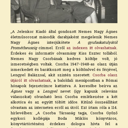
„A Jelenkor Kiadó által gondozott Nemes Nagy Ágnes
életműsorozat második darabjaként megjelenik Nemes
Nagy Ágnes interjúkötete
A gyufaskatulyától
Prométheuszig
címmel. Erről
az indexen itt olvashatnak
.
Érdekes és informatív olvasmány Kiss Eszter tollából.
Nemes Nagy Csorbának kedves költője volt, jó
ismeretségben voltak. Csorba 1947−1948-as olasz útján
ismerkedett és barátkozott meg a költőnővel és férjével,
Lengyel Balázzsal, akit szintén szeretett.
Csorba olasz
útjáról itt olvashatnak
, a baloldali menüpontban a Római
hónapok fejezetcímre kattintva. A keresőbe beírva az
Ágnes
vagy a
Lengyel
nevet (így kapunk releváns
válaszokat) olvasható lesz Csorba emlékezése a két
alkotóra és az együtt töltött időre. Kitűnő összeállítást
olvastam az interneten erről az útról. Ezt írtam róla a 114.
hírlevélben: „A Csorba Társaság tagja, Csorba Győző
egykori kollégája Boda Miklós könyvtáros,
könyvtártörténész érdekes dologra hívta fel a