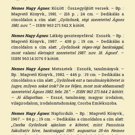
Nemes Nagy Ágnes:
Között : Összegyűjtött versek. – Bp. :
Magvető Könyvk., 1981. – 216 p. ; 24 cm. – Dedikálás a
címoldalon a cím alatt: „
Győzőnek, régi szeretettel Ágnes
1981. nov. ”.
– ISBN 963 271 542 X kötött.
Nemes Nagy Ágnes
:
Látkép gesztenyefával : Esszék. – Bp. :
Magvető Könyvk., 1987. – 438 p. ; 19 cm. – Dedikálás a
címoldalon a cím alatt: „
Győzőnek réges-régi barátsággal,
most valami életrajzit szeretettel 1987. nov. 18. Ágnes
”. –
ISBN 963 14 1076 5 kötött.
Nemes Nagy Ágnes
: Metszetek : Esszék, tanulmányok. –
Bp. : Magvető Könyvk., 1982. – 446 p. : 19 cm. – Dedikálás a
címoldalon a cím alatt: „
Győzőnek ezt a tanulmánykötetet is
(ugye, milyen sokat írok? De ne féljen, most már abbamarad)
szeretettel Ágnes 1982. febr. 26.”. – ISBN 963 271 644 2 kötött.
– Jó állapotban. –
Esszé, tanulmány, magyar irodalom,
világirodalom, irodalomtudomány, Csorba Emlékszoba.
Nemes Nagy Ágnes:
Napforduló. – Bp. : Magvető Könyvk.,
1967. – 84 p. ; 19 cm. – Dedikálás a címoldalon a cím alatt:
„
Csorba Győzőnek ajánlom e kötetet, mint Pannónia
fakultatív híve, barátsággal 1967. augusztus 25-én Nemes