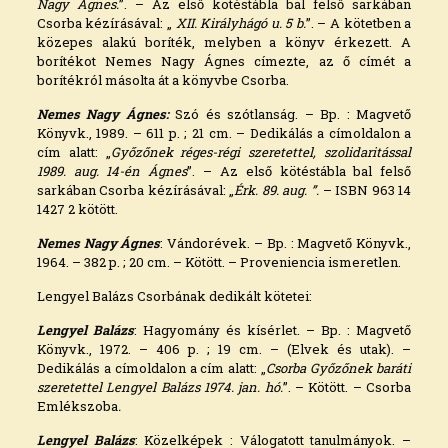
Nagy Ágnes.
”. – Az első kötéstábla bal felső sarkában
Csorba kézírásával: „
XII. Királyhágó u. 5 b.
”. – A kötetben a
közepes alakú boríték, melyben a könyv érkezett. A
borítékot Nemes Nagy Ágnes címezte, az ő címét a
borítékról másolta át a könyvbe Csorba.
Nemes Nagy Ágnes:
Szó és szótlanság. – Bp. : Magvető
Könyvk., 1989. – 611 p. ; 21 cm. – Dedikálás a címoldalon a
cím alatt: „
Győzőnek réges-régi szeretettel, szolidaritással
1989. aug. 14-én Ágnes
”. – Az első kötéstábla bal felső
sarkában Csorba kézírásával: „
Érk. 89. aug. ”.
– ISBN 963 14
1427 2 kötött.
Nemes Nagy Ágnes
: Vándorévek. – Bp. : Magvető Könyvk.,
1964. – 382 p. ; 20 cm. – Kötött. – Proveniencia ismeretlen.
Lengyel Balázs Csorbának dedikált kötetei:
Lengyel Balázs
: Hagyomány és kísérlet. – Bp. : Magvető
Könyvk., 1972. – 406 p. ; 19 cm. – (Elvek és utak). –
Dedikálás a címoldalon a cím alatt: „
Csorba Győzőnek baráti
szeretettel Lengyel Balázs 1974. jan. hó.
”. – Kötött. – Csorba
Emlékszoba
.
Lengyel Balázs
: Közelképek : Válogatott tanulmányok. –