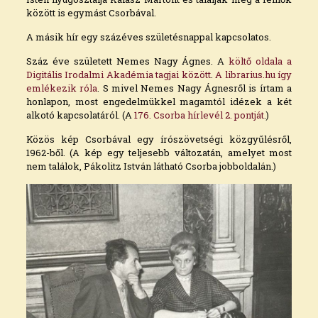
között is egymást Csorbával.
A másik hír egy százéves születésnappal kapcsolatos.
Száz éve született Nemes Nagy Ágnes. A
költő oldala a
Digitális Irodalmi Akadémia tagjai között
.
A librarius.hu így
emlékezik róla
. S mivel Nemes Nagy Ágnesről is írtam a
honlapon, most engedelmükkel magamtól idézek a két
alkotó kapcsolatáról. (A
176. Csorba hírlevél 2. pontját
.)
Közös kép Csorbával egy írószövetségi közgyűlésről,
1962-ből. (A kép egy teljesebb változatán, amelyet most
nem találok, Pákolitz István látható Csorba jobboldalán.)