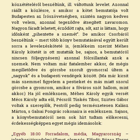
közzétételéről beszéltünk, ill. váltottunk levelet. Azonnal
ráállt a közlésre, s amikor a kötet bemutatója volt
Budapesten az Írószövetségben, szintén nagyon kedves
volt velem, azonnal tegeződve átsegített zavaromon.
Nagyon fáradt lehetett, érződött rajta, sőt, azt is láttam, hogy
időnként „pihentette a szemét”. De amikor Csorbáról
beszéltünk – mert több könyv bemutatásával együtt került
sorra a levelezésköteté is, (emlékeim szerint Méhes
Károly kötetét is ott mutatták be, sajnos, a bemutatóról
nincsen följegyzésem) azonnal fölcsillantak azok a
szemek. Nem voltam már fiatalember akkor, de mégis
megilletődve és görcsbe szorult gyomorral ültem a
„nagyok” és a budapesti vendégek között. (Ma már kicsit
más szemmel figyelem a pestieket és más miatt szorul
görcsbe a gyomrom, amikor a főváros szót hallom, mint
akkor.) Ha jól emlékszem, Méhes Károly egyik versét
Mécs Károly adta elő, Pécsről Tüskés Tibor, Szirtes Gábor
voltak a szereplők, Pestről pedig természetesen Kalász
Márton, s Galsai Pongrác rokonaira is emlékszem. Sajnos,
a könyvbemutatóról nem sok hírt tudtam előkeresni,
érdekességképpen egyet mégis idemásolok:
„
Egyéb 18.00 Forradalom, média, Magyarország
–
jelenkori társadalmi állapot-elemzés. Előadó: Rózsa-Flores