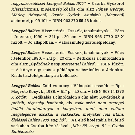
nagyrabecsüléssel Lengyel Balázs 1977”
. – Csorba Győzőről
Klasszicizmus, modernség
közös cím alatt
Rónay György:
Mérleg (Magvető) Csorba Győző: Anabázis (Magvető)
alcímmel, p. 99-101. – ISBN 963 270 55 48 kötött.
Lengyel Balázs
: Visszatérés : Esszék, tanulmányok. – Pécs
: Jelenkor, 1990. – 241 p. ; 20 cm. – ISBN 963 7770 02 X
fűzött. – Jó állapotban. – Valószínűleg tiszteletpéldány.
Lengyel Balázs
: Visszatérés : Esszék, tanulmányok. – Pécs
: Jelenkor, 1990. – 241 p. ; 20 cm. – Dedikálás a címoldalon a
cím alatt: „
Győzőnek nagy szeretettel Balázs
”. – ISBN fűzött.
– A könyv egy másik példánya valószínűleg a Jelenkor
Kiadó tiszteletpéldánya a költőnek.
Lengyel Balázs
: Zöld és arany : Válogatott esszék. – Bp. :
Magvető Könyvk., 1988. – 617 p. ; 20 cm. – ISBN 963 14 1275
X kötött. – Dedikálás a címoldalon a cím alatt: „
Győzőnek, a
próbált, régesrégi barátnak, aki csak azért nem szerepel
önálló tanulmánnyal a könyvben, mert nem voltam
megelégedve azokkal a cikkekkel, melyeket róla írtam,
öleléssel Balázs 1988. aug. hó.
”. – Az első kötéstábla bal felső
sarkában Csorba kézírásával: „
Mk.: 88. szept. 5.” –
Csorba
Emlékszoba.