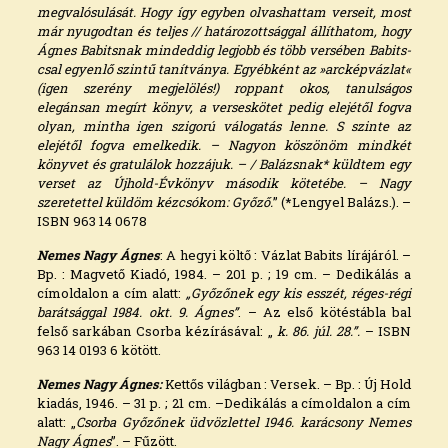
megvalósulását. Hogy így egyben olvashattam verseit, most
már nyugodtan és teljes // határozottsággal állíthatom, hogy
Ágnes Babitsnak mindeddig legjobb és több versében Babits-
csal egyenlő szintű tanítványa. Egyébként az »arcképvázlat«
(igen szerény megjelölés!) roppant okos, tanulságos
elegánsan megírt könyv, a verseskötet pedig elejétől fogva
olyan, mintha igen szigorú válogatás lenne. S szinte az
elejétől fogva emelkedik. – Nagyon köszönöm mindkét
könyvet és gratulálok hozzájuk. – / Balázsnak* küldtem egy
verset az Újhold-Évkönyv második kötetébe. – Nagy
szeretettel küldöm kézcsókom: Győző.
” (*Lengyel Balázs.). –
ISBN 963 14 0678
Nemes Nagy Ágnes
: A hegyi költő : Vázlat Babits lírájáról. –
Bp. : Magvető Kiadó, 1984. – 201 p. ; 19 cm. – Dedikálás a
címoldalon a cím alatt:
„Győzőnek egy kis esszét, réges-régi
barátsággal 1984. okt. 9. Ágnes”
. – Az első kötéstábla bal
felső sarkában Csorba kézírásával: „
k. 86. júl. 28.”.
– ISBN
963 14 0193 6 kötött.
Nemes Nagy Ágnes:
Kettős világban : Versek. – Bp. : Új Hold
kiadás, 1946. – 31 p. ; 21 cm. –Dedikálás a címoldalon a cím
alatt: „
Csorba Győzőnek üdvözlettel 1946. karácsony Nemes
Nagy Ágnes
”. – Fűzött.