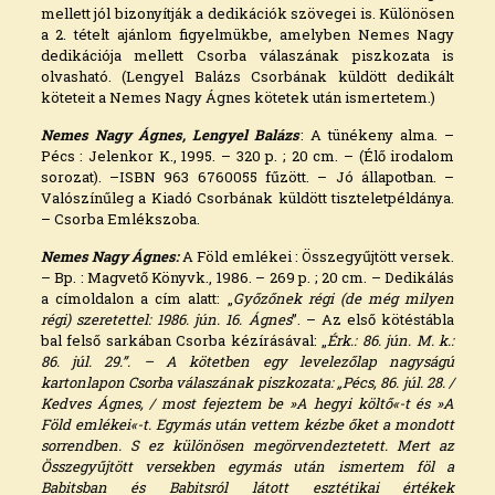
mellett jól bizonyítják a dedikációk szövegei is. Különösen
a 2. tételt ajánlom figyelmükbe, amelyben Nemes Nagy
dedikációja mellett Csorba válaszának piszkozata is
olvasható. (Lengyel Balázs Csorbának küldött dedikált
köteteit a Nemes Nagy Ágnes kötetek után ismertetem.)
Nemes Nagy Ágnes, Lengyel Balázs
: A tünékeny alma. –
Pécs : Jelenkor K., 1995. – 320 p. ; 20 cm. – (Élő irodalom
sorozat). –ISBN 963 6760055 fűzött. – Jó állapotban. –
Valószínűleg a Kiadó Csorbának küldött tiszteletpéldánya.
– Csorba Emlékszoba.
Nemes Nagy Ágnes:
A Föld emlékei : Összegyűjtött versek.
– Bp. : Magvető Könyvk., 1986. – 269 p. ; 20 cm. – Dedikálás
a címoldalon a cím alatt: „
Győzőnek régi (de még milyen
régi) szeretettel: 1986. jún. 16. Ágnes
”. – Az első kötéstábla
bal felső sarkában Csorba kézírásával: „
Érk.: 86. jún. M. k.:
86. júl. 29.”. – A kötetben egy levelezőlap nagyságú
kartonlapon Csorba válaszának piszkozata: „Pécs, 86. júl. 28. /
Kedves Ágnes, / most fejeztem be »A hegyi költő«-t és »A
Föld emlékei«-t. Egymás után vettem kézbe őket a mondott
sorrendben. S ez különösen megörvendeztetett. Mert az
Összegyűjtött versekben egymás után ismertem föl a
Babitsban és Babitsról látott esztétikai értékek