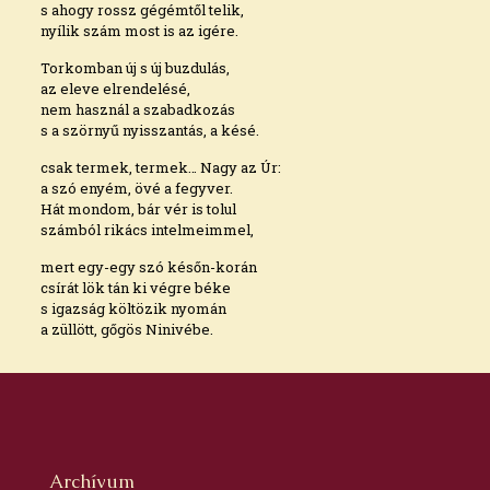
s ahogy rossz gégémtől telik,
nyílik szám most is az igére.
Torkomban új s új buzdulás,
az eleve elrendelésé,
nem használ a szabadkozás
s a szörnyű nyisszantás, a késé.
csak termek, termek… Nagy az Úr:
a szó enyém, övé a fegyver.
Hát mondom, bár vér is tolul
számból rikács intelmeimmel,
mert egy-egy szó későn-korán
csírát lök tán ki végre béke
s igazság költözik nyomán
a züllött, gőgös Ninivébe.
Archívum