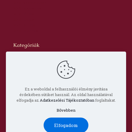
2016. szeptember
2016. augusztus
2016. június
2016. május
2016. április
2016. március
Kategóriák
Blog
dr. Szabó László Gyula
Hírlevél
Oldal
Prof. Aknai Tamás
Prof. Nagy Imre
Ez a weboldal a felhasználói élmény javítása
érdekében sütiket használ. Az oldal használatával
elfogadja az
Adatkezelési Tájékoztatóban
foglaltakat.
Bővebben
© Copyright 2022 Csorba Győző Társaság |
Impresszum
Elfogadom