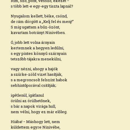
Rím, szó, pont, vessző, ékezet −
s több lett-e egy-egy tiszta lapnál?
Nyugalom kellett, béke, csönd,
de rám dörgött a „Kelj fel és menj!”
S míg ugattam a bűz-özönt,
kavartam botrányt Ninivében.
Ó, jobb lett volna árnyain
kertemnek a hegyen ledűlni,
s egy pintes könnyű szárnyain
tetszőbb tájakra menekülni,
vagy nézni, ahogy a hajók
a szürke-zöld vizet hasítják,
s a megroncsolt felszínt habok
sebhintőporával csitítják;
igétlenül, igátlanul
örülni az örülhetőnek,
s bár a napok virága hull,
nem vélni, hogy ez már előleg.
Hiába! − Máshogy lett, nem
küldettem egyre Ninivébe,