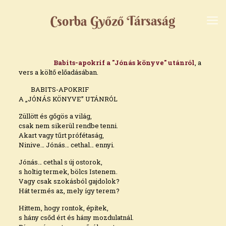
Babits-apokrif a "Jónás könyve" utánról
, a
vers a költő előadásában.
BABITS-APOKRIF
A „JÓNÁS KÖNYVE” UTÁNRÓL
Züllött és gőgös a világ,
csak nem sikerül rendbe tenni.
Akart vagy tűrt prófétaság,
Ninive… Jónás… cethal… ennyi.
Jónás… cethal s új ostorok,
s holtig termek, bölcs Istenem.
Vagy csak szokásból gajdolok?
Hát termés az, mely így terem?
Hittem, hogy rontok, építek,
s hány csőd ért és hány mozdulatnál.