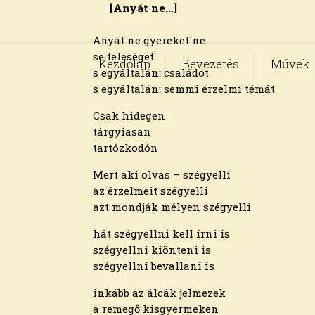
[Anyát ne…]
Anyát ne gyereket ne
se feleséget
Kezdőlap
Bevezetés
Művek
s egyáltalán: családot
s egyáltalán: semmi érzelmi témát
Csak hidegen
tárgyiasan
tartózkodón
Mert aki olvas – szégyelli
az érzelmeit szégyelli
azt mondják mélyen szégyelli
hát szégyellni kell írni is
szégyellni kiönteni is
szégyellni bevallani is
inkább az álcák jelmezek
a remegő kisgyermeken