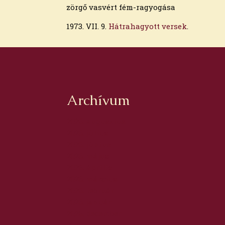
zörgő vasvért fém-ragyogása
1973. VII. 9.
Hátrahagyott versek
.
Archívum
2026. augusztus
2026. július
2026. június
2026. május
2026. április
2026. március
2026. február
2026. január
2025. december