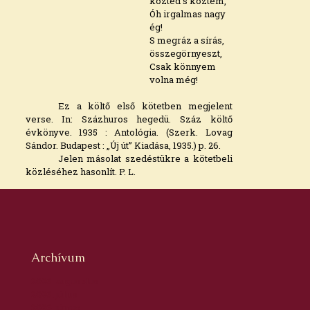
közted s köztem,
Óh irgalmas nagy
ég!
S megráz a sírás,
összegörnyeszt,
Csak könnyem
volna még!
Ez a költő első kötetben megjelent
verse. In: Százhuros hegedü. Száz költő
évkönyve. 1935 : Antológia. (Szerk. Lovag
Sándor. Budapest : „Új út” Kiadása, 1935.) p. 26.
Jelen másolat szedéstükre a kötetbeli
közléséhez hasonlít. P. L.
Archívum
2026. augusztus
2026. július
2026. június