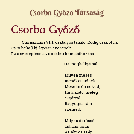
Csorba Győző
Gimnáziumi VIII. osztályos tanuló. Eddig csak
A mi
utunk
című ifj. lapban szerepelt. –
Ez a szereplése az irodalmi bemutatkozása.
Ha meghallgatnál
Milyen mesés
meséket tudnék
Mesélni én neked,
Ha biztató, meleg
sugárral
Ragyogna rám
szemed.
Milyen derűssé
tudnám tenni
Az álmos szép