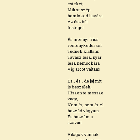
esteket,
Mikor szép
homlokod havára
Az ősz bút
festeget.
És mennyi friss
reménykedéssel
Tudnék kiáltani:
Tavasz lesz, nyár
lesz nemsokára,
Víg arcot váltani!
És… és… de jaj mit
is beszélek,
Hiszen te messze
vagy,
Nem ér, nem ér el
hozzád vágyam
És hozzám a
szavad.
Világok vannak