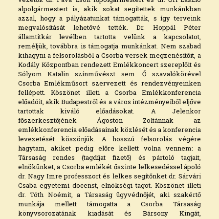
alpolgármestert is, akik sokat segítettek munkánkban
azzal, hogy a pályázatunkat támogatták, s így terveink
megvalósítását lehetővé tették. Dr. Hoppál Péter
államtitkár levélben tartotta velünk a kapcsolatot,
reméljük, továbbra is támogatja munkánkat. Nem szabad
kihagyni a felsorolásból a Csorba versek megzenésítőit, a
Kodály Központban rendezett Emlékkoncert szereplőit és
Sólyom Katalin színművészt sem. Ő szavalókörével
Csorba Emlékműsort szervezett és rendezvényeinken
fellépett. Köszönet illeti a Csorba Emlékkonferencia
előadóit, akik Budapestről és a város intézményeiből eljőve
tartottak kiváló előadásokat. A Jelenkor
főszerkesztőjének Ágoston Zoltánnak az
emlékkonferencia előadásainak közlését és a konferencia
levezetését köszönjük. A hosszú felsorolás végére
hagytam, akiket pedig előre kellett volna vennem: a
Társaság rendes (tagdíjat fizető) és pártoló tagjait,
elnökünket, a Csorba emlékét őszinte lelkesedéssel ápoló
dr. Nagy Imre professzort és lelkes segítőnket dr. Sárvári
Csaba egyetemi docenst, elnökségi tagot. Köszönet illeti
dr. Tóth Noémit, a Társaság ügyvédnőjét, aki szakértő
munkája mellett támogatta a Csorba Társaság
könyvsorozatának kiadását és Bársony Kingát,