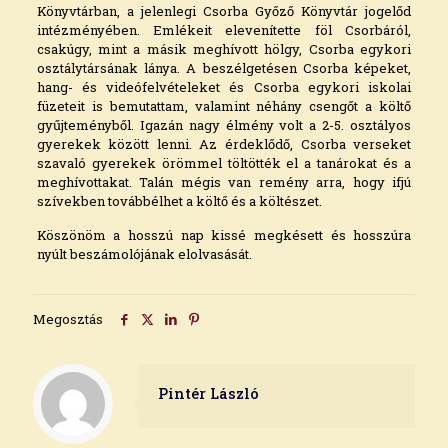
Könyvtárban, a jelenlegi Csorba Győző Könyvtár jogelőd
intézményében. Emlékeit elevenítette föl Csorbáról,
csakúgy, mint a másik meghívott hölgy, Csorba egykori
osztálytársának lánya. A beszélgetésen Csorba képeket,
hang- és videófelvételeket és Csorba egykori iskolai
füzeteit is bemutattam, valamint néhány csengőt a költő
gyűjteményből. Igazán nagy élmény volt a 2-5. osztályos
gyerekek között lenni. Az érdeklődő, Csorba verseket
szavaló gyerekek örömmel töltötték el a tanárokat és a
meghívottakat. Talán mégis van remény arra, hogy ifjú
szívekben továbbélhet a költő és a költészet.
Köszönöm a hosszú nap kissé megkésett és hosszúra
nyúlt beszámolójának elolvasását.
Megosztás
Pintér László