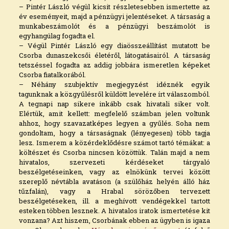
– Pintér László végül kicsit részletesebben ismertette az
év eseményeit, majd a pénzügyi jelentéseket. A társaság a
munkabeszámolót és a pénzügyi beszámolót is
egyhangúlag fogadta el.
– Végül Pintér László egy diaösszeállítást mutatott be
Csorba dunaszekcsői életéről, látogatásairól. A társaság
tetszéssel fogadta az addig jobbára ismeretlen képeket
Csorba fiatalkorából.
– Néhány szubjektív megjegyzést idéznék egyik
tagunknak a közgyűlésről küldött levelére írt válaszomból.
A tegnapi nap sikere inkább csak hivatali siker volt.
Elértük, amit kellett: megfelelő számban jelen voltunk
ahhoz, hogy szavazatképes legyen a gyűlés. Soha nem
gondoltam, hogy a társaságnak (lényegesen) több tagja
lesz. Ismerem a közérdeklődésre számot tartó témákat: a
költészet és Csorba nincsen közöttük. Talán majd a nem
hivatalos, szervezeti kérdéseket tárgyaló
beszélgetéseinken, vagy az elnökünk tervei között
szereplő névtábla avatáson (a szülőház helyén álló ház
tűzfalán), vagy a Hrabal sörözőben tervezett
beszélgetéseken, ill. a meghívott vendégekkel tartott
esteken többen lesznek. A hivatalos iratok ismertetése kit
vonzana? Azt hiszem, Csorbának ebben az ügyben is igaza