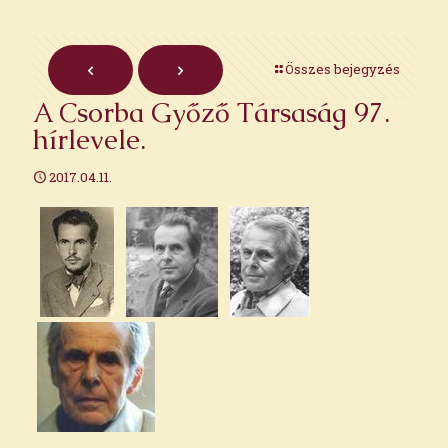
Összes bejegyzés
A Csorba Győző Társaság 97.
hírlevele.
2017.04.11.