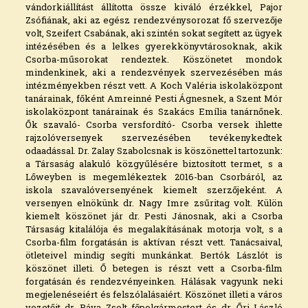
vándorkiállítást állította össze kiváló érzékkel, Pajor
Zsófiának, aki az egész rendezvénysorozat fő szervezője
volt, Szeifert Csabának, aki szintén sokat segített az ügyek
intézésében és a lelkes gyerekkönyvtárosoknak, akik
Csorba-műsorokat rendeztek. Köszönetet mondok
mindenkinek, aki a rendezvények szervezésében más
intézményekben részt vett. A Koch Valéria iskolaközpont
tanárainak, főként Amreinné Pesti Ágnesnek, a Szent Mór
iskolaközpont tanárainak és Szakács Emília tanárnőnek.
Ők szavaló- Csorba versfordító- Csorba versek ihlette
rajzolóversenyek szervezésében tevékenykedtek
odaadással. Dr. Zalay Szabolcsnak is köszönettel tartozunk:
a Társaság alakuló közgyűlésére biztosított termet, s a
Lőweyben is megemlékeztek 2016-ban Csorbáról, az
iskola szavalóversenyének kiemelt szerzőjeként. A
versenyen elnökünk dr. Nagy Imre zsűritag volt. Külön
kiemelt köszönet jár dr. Pesti Jánosnak, aki a Csorba
Társaság kitalálója és megalakításának motorja volt, s a
Csorba-film forgatásán is aktívan részt vett. Tanácsaival,
ötleteivel mindig segíti munkánkat. Bertók Lászlót is
köszönet illeti. Ő betegen is részt vett a Csorba-film
forgatásán és rendezvényeinken. Hálásak vagyunk neki
megjelenéseiért és felszólalásaiért. Köszönet illeti a város
vezetőit dr. Páva Zsolt főpolgármestert és dr. Őri László