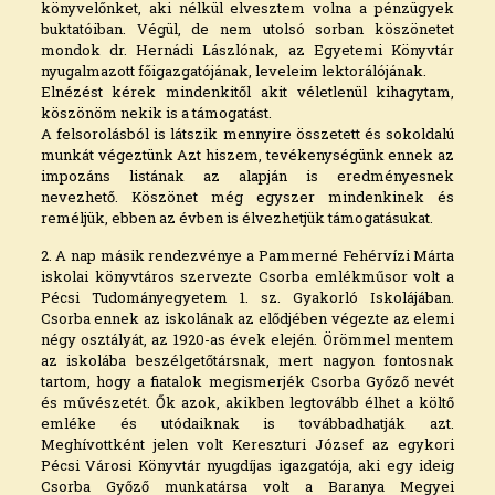
könyvelőnket, aki nélkül elvesztem volna a pénzügyek
buktatóiban. Végül, de nem utolsó sorban köszönetet
mondok dr. Hernádi Lászlónak, az Egyetemi Könyvtár
nyugalmazott főigazgatójának, leveleim lektorálójának.
Elnézést kérek mindenkitől akit véletlenül kihagytam,
köszönöm nekik is a támogatást.
A felsorolásból is látszik mennyire összetett és sokoldalú
munkát végeztünk Azt hiszem, tevékenységünk ennek az
impozáns listának az alapján is eredményesnek
nevezhető. Köszönet még egyszer mindenkinek és
reméljük, ebben az évben is élvezhetjük támogatásukat.
2. A nap másik rendezvénye a Pammerné Fehérvízi Márta
iskolai könyvtáros szervezte Csorba emlékműsor volt a
Pécsi Tudományegyetem 1. sz. Gyakorló Iskolájában.
Csorba ennek az iskolának az elődjében végezte az elemi
négy osztályát, az 1920-as évek elején. Örömmel mentem
az iskolába beszélgetőtársnak, mert nagyon fontosnak
tartom, hogy a fiatalok megismerjék Csorba Győző nevét
és művészetét. Ők azok, akikben legtovább élhet a költő
emléke és utódaiknak is továbbadhatják azt.
Meghívottként jelen volt Kereszturi József az egykori
Pécsi Városi Könyvtár nyugdíjas igazgatója, aki egy ideig
Csorba Győző munkatársa volt a Baranya Megyei