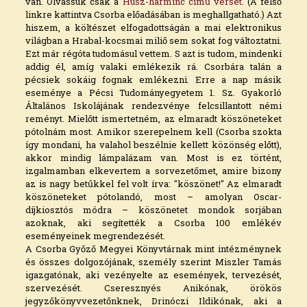
van. Olvassuk csak a
Húsz-harminc című verset.
(A felső
linkre kattintva Csorba előadásában is meghallgatható.) Azt
hiszem, a költészet elfogadottságán a mai elektronikus
világban a Hrabal-kocsmai miliő sem sokat fog változtatni.
Ezt már régóta tudomásul vettem. S azt is tudom, mindenki
addig él, amíg valaki emlékezik rá. Csorbára talán a
pécsiek sokáig fognak emlékezni. Erre a nap másik
eseménye a Pécsi Tudományegyetem 1. Sz. Gyakorló
Általános Iskolájának rendezvénye felcsillantott némi
reményt. Mielőtt ismertetném, az elmaradt köszöneteket
pótolnám most. Amikor szerepelnem kell (Csorba szokta
így mondani, ha valahol beszélnie kellett közönség előtt),
akkor mindig lámpalázam van. Most is ez történt,
izgalmamban elkevertem a sorvezetőmet, amire bizony
az is nagy betűkkel fel volt írva: "köszönet!" Az elmaradt
köszöneteket pótolandó, most – amolyan Oscar-
díjkiosztós módra – köszönetet mondok sorjában
azoknak, aki segítették a Csorba 100 emlékév
eseményeinek megrendezését.
A Csorba Győző Megyei Könyvtárnak mint intézménynek
és összes dolgozójának, személy szerint Miszler Tamás
igazgatónak, aki vezényelte az események, tervezését,
szervezését. Cseresznyés Anikónak, örökös
jegyzőkönyvvezetőnknek, Drinóczi Ildikónak, aki a