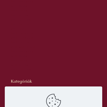
2017. augusztus
2017. június
2017. május
2017. április
2017. március
2017. február
2017. január
2016. december
2016. november
2016. október
2016. szeptember
2016. augusztus
2016. június
2016. május
2016. április
2016. március
Kategóriák
Blog
dr. Szabó László Gyula
Hírlevél
Oldal