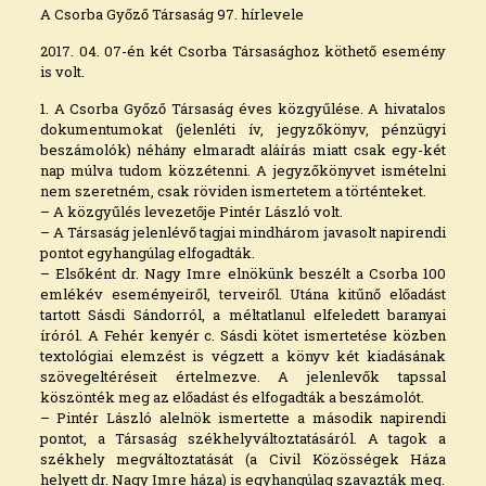
A Csorba Győző Társaság 97. hírlevele
2017. 04. 07-én két Csorba Társasághoz köthető esemény
is volt.
1. A Csorba Győző Társaság éves közgyűlése. A hivatalos
dokumentumokat (jelenléti ív, jegyzőkönyv, pénzügyi
beszámolók) néhány elmaradt aláírás miatt csak egy-két
nap múlva tudom közzétenni. A jegyzőkönyvet ismételni
nem szeretném, csak röviden ismertetem a történteket.
– A közgyűlés levezetője Pintér László volt.
– A Társaság jelenlévő tagjai mindhárom javasolt napirendi
pontot egyhangúlag elfogadták.
– Elsőként dr. Nagy Imre elnökünk beszélt a Csorba 100
emlékév eseményeiről, terveiről. Utána kitűnő előadást
tartott Sásdi Sándorról, a méltatlanul elfeledett baranyai
íróról. A Fehér kenyér c. Sásdi kötet ismertetése közben
textológiai elemzést is végzett a könyv két kiadásának
szövegeltéréseit értelmezve. A jelenlevők tapssal
köszönték meg az előadást és elfogadták a beszámolót.
– Pintér László alelnök ismertette a második napirendi
pontot, a Társaság székhelyváltoztatásáról. A tagok a
székhely megváltoztatását (a Civil Közösségek Háza
helyett dr. Nagy Imre háza) is egyhangúlag szavazták meg.