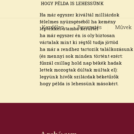
HOGY PÉLDA IS LEHESSÜNK
Ha már egyszer kiváltál milliárdok
félelmes nyüzsgéséből ha kemény
Kezdőlap
Bevezetés
Művek
léptekkel utamba kerültél
ha már egyszer én is oly biztosan
vártalak mint ki régtől tudja jöttöd
ha már a rendhez tartozik találkozásunk
(és mennyi sok minden történt ezért:
fűszál csillag hold nap békék hadak
lettek mozogtak dúltak múltak el):
legyünk hívők szilárdak béketűrők
hogy példa is lehessünk másokért.