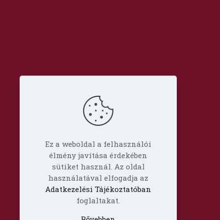
2016. november
2016. október
2016. szeptember
2016. augusztus
2016. június
2016. május
2016. április
2016. március
Kategóriák
Blog
dr. Szabó László Gyula
Ez a weboldal a felhasználói
Hírlevél
élmény javítása érdekében
Oldal
sütiket használ. Az oldal
Prof. Aknai Tamás
használatával elfogadja az
Prof. Nagy Imre
Adatkezelési Tájékoztatóban
foglaltakat.
Bővebben