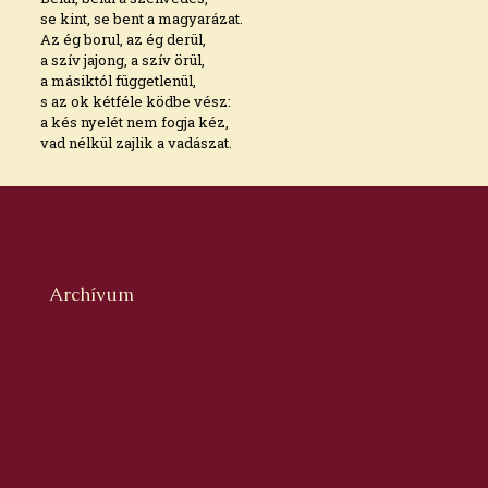
se kint, se bent a magyarázat.
Az ég borul, az ég derül,
a szív jajong, a szív örül,
a másiktól függetlenül,
s az ok kétféle ködbe vész:
a kés nyelét nem fogja kéz,
vad nélkül zajlik a vadászat.
Archívum
2026. augusztus
2026. július
2026. június
2026. május
2026. április
2026. március
2026. február
2026. január