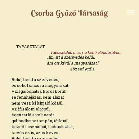
TAPASZTALAT
Tapasztalat
, a vers a költő előadásában.
„Ím, itt a szenvedés belül,
ám ott kívül a magyarázat.”
József Attila
Belül, belül a szenvedés,
és sehol sincs rá magyarázat.
Vizsgálódhatsz köröskörül:
se fennhéjázás, sem alázat
nem vesz ki kínjaid közül.
Az ifjú álom elröpül,
égett tarló a volt vetés,
gubbadhatsz tompán, tétlenül,
kezed használhat, hadonászhat,
kevés ez is, az is kevés.
Belül, belül a szenvedés,