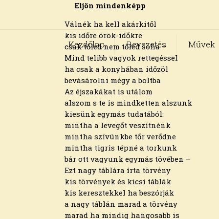
Eljön mindenképp
Válnék ha kell akárkitől
kis időre örök-időkre
Kezdőlap
Bevezetés
Művek
csak tőled nem tőled soha –
Mind telibb vagyok rettegéssel
ha csak a konyhában időzöl
bevásárolni mégy a boltba
Az éjszakákat is utálom
alszom s te is mindketten alszunk
kiesünk egymás tudatából:
mintha a levegőt veszítnénk
mintha szívünkbe tőr verődne
mintha tigris tépné a torkunk
bár ott vagyunk egymás tövében –
Ezt nagy táblára írta törvény
kis törvények és kicsi táblák
kis keresztekkel ha beszórják
a nagy táblán marad a törvény
marad ha mindig hangosabb is