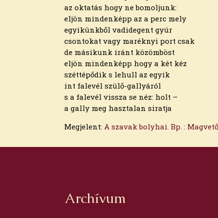
az oktatás hogy ne bomoljunk:
eljön mindenképp az a perc mely
egyikünkből vadidegent gyúr
csontokat vagy maréknyi port csak
de másikunk iránt közömböst
eljön mindenképp hogy a két kéz
széttépődik s lehull az egyik
int falevél szülő-gallyáról
s a falevél vissza se néz: holt –
a gally meg hasztalan siratja
Megjelent:
A szavak bolyhai. Bp. : Magvető
Archívum