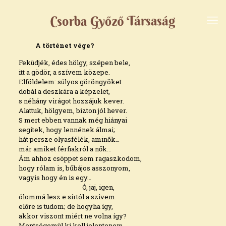
A történet vége?
Feküdjék, édes hölgy, szépen bele,
itt a gödör, a szívem közepe.
Elföldelem: súlyos göröngyöket
dobál a deszkára a képzelet,
s néhány virágot hozzájuk kever.
Alattuk, hölgyem, bizton jól hever.
S mert ebben vannak még hiányai
segítek, hogy lennének álmai;
hát persze olyasfélék, aminők…
már amiket férfiakról a nők…
Ám ahhoz csöppet sem ragaszkodom,
hogy rólam is, bűbájos asszonyom,
vagyis hogy én is egy…
Ó, jaj, igen,
ólommá lesz e sírtól a szivem
előre is tudom; de hogyha így,
akkor viszont miért ne volna így?
Mentségemül ki kell jelentenem,