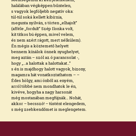
halálában végképpen bűntelen,
s vagyok legföljebb negatív oka:
túl-túl soká kellett kibírnia,
megunta nyilván, s törten „elhajolt”
(afféle „fordult” Szép Ilonka volt,
kit titkos bú éppen, mivel velem,
és nem azért rágott, mert nélkülem).
Én mégis a köztemető helyett
bennem kínálok önnek nyughelyet,
meg aztán – szól az ó parancsolat -,
hogy „…a halottak a halottakat…”
s én is majdhogy halott vagyok, bizony,
magamra hát vonatkoztathatom – –
Édes hölgy, ami önből az enyém,
arról többé nem mondhatok le én,
kivéve, hogyha a nagy harsonát
még mostanában megfújnák… Nohát,
akkor – becsszó! – tüstént elengedem,
s még zsebkendőmet is meglengetem.