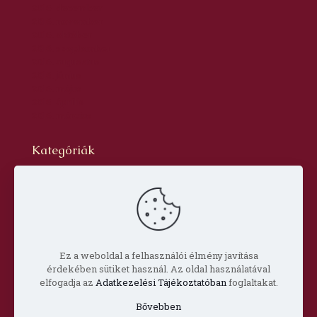
2016. december
2016. november
2016. október
2016. szeptember
2016. augusztus
2016. június
2016. május
2016. április
2016. március
Kategóriák
Blog
dr. Szabó László Gyula
Hírlevél
Oldal
Prof. Aknai Tamás
Prof. Nagy Imre
Ez a weboldal a felhasználói élmény javítása
érdekében sütiket használ. Az oldal használatával
elfogadja az
Adatkezelési Tájékoztatóban
foglaltakat.
Bővebben