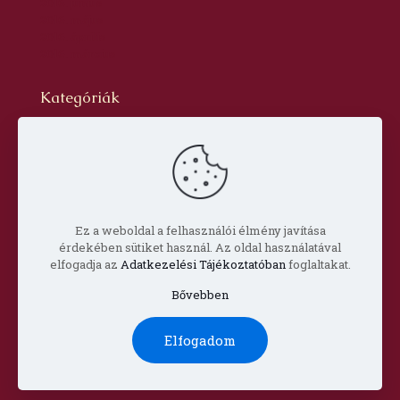
2016. június
2016. május
2016. április
2016. március
Kategóriák
Blog
dr. Szabó László Gyula
Hírlevél
Oldal
Prof. Aknai Tamás
Prof. Nagy Imre
Ez a weboldal a felhasználói élmény javítása
érdekében sütiket használ. Az oldal használatával
elfogadja az
Adatkezelési Tájékoztatóban
foglaltakat.
Bővebben
© Copyright 2022 Csorba Győző Társaság |
Impresszum
Elfogadom