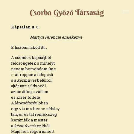
Káptalan u. 6.
Martyn Ferencre emlékezve
E házban lakott itt…
A csöndes kapualjból
felcsöngetek s mihelyt
nevem bemondom íme
már roppan a falépcső
s a
kézműves
belülről
ajtót nyit s üdvözöl
aztán átfogja vállam
és kísér fölfelé
A lépcsőfordulóban
egy vitrin s benne néhány
tányér és tál remekszép
kerámiák a mester
a
kézműves
kezéből
Majd fent régen ismert