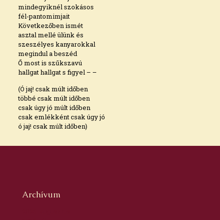
mindegyiknél szokásos
fél-pantomimjait
Következőben ismét
asztal mellé ülünk és
szeszélyes kanyarokkal
megindul a beszéd
Ő most is szűkszavú
hallgat hallgat s figyel – –
(Ó jaj! csak múlt időben
többé csak múlt időben
csak úgy jó múlt időben
csak emlékként csak úgy jó
ó jaj! csak múlt időben)
Archívum
2026. augusztus