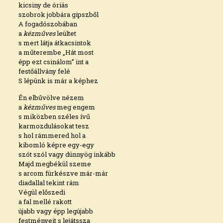
kicsiny de óriás
szobrok jobbára gipszből
A fogadószobában
a
kézműves
leültet
s mert látja átkacsintok
a műterembe „Hát most
épp ezt csinálom” int a
festőállvány felé
S lépünk is már a képhez
Én elbűvölve nézem
a
kézműves
meg engem
s miközben széles ívű
karmozdulásokat tesz
s hol rámmered hol a
kibomló képre egy-egy
szót szól vagy dünnyög inkább
Majd megbékül szeme
s arcom fürkészve már-már
diadallal tekint rám
Végül előszedi
a fal mellé rakott
újabb vagy épp legújabb
festményeit s lejátssza