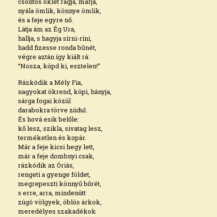
csontos öklét rágja, marja,
nyála ömlik, könnye ömlik,
és a feje egyre nő.
Látja ám az Ég Ura,
hallja, s hagyja sírni-ríni,
hadd fizesse ronda bűnét,
végre aztán így kiált rá:
“Nosza, köpd ki, esztelen!”
Rázkódik a Mély Fia,
nagyokat ökrend, köpi, hányja,
sárga fogai közül
darabokra törve zúdul.
És hová esik belőle:
kő lesz, szikla, sivatag lesz,
terméketlen és kopár.
Már a feje kicsi hegy lett,
már a feje dombnyi csak,
rázkódik az Óriás,
rengeti a gyenge földet,
megrepeszti könnyű bőrét,
s erre, arra, mindenütt
zúgó völgyek, öblös árkok,
meredélyes szakadékok