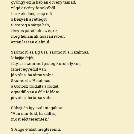
gyöngy-szín habján örvény támad,
zúgó örvény fenekéből
lila-zöld láng csap elő,
s benyeli a rettegőt.
Sistereg a sárga hab,
fényes párát lök az égre,
még hullámlik hosszú ívben,
aztán lassan elsimul.
Szomorú az Ég Ura, szomorú a Hatalmas,
lehajtja fejét,
fátylas szemmel pislog körül olykor,
ismét egyedül van:
jó volna, ha társa volna.
Szomorú a Hatalmas:
a Gonosz földúlta a földet,
egyedül van a dúlt földön:
jó volna, ha társa volna.
Sóhajt és így szól magához:
“Van már föld, ha dúlt is,
most élőt teremtek.”
S Ange-Patäit megteremti,