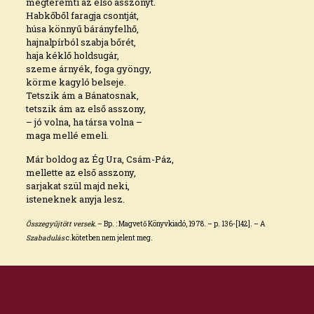
megteremti az első asszonyt.
Habkőből faragja csontját,
húsa könnyű bárányfelhő,
hajnalpírból szabja bőrét,
haja kéklő holdsugár,
szeme árnyék, foga gyöngy,
körme kagyló belseje.
Tetszik ám a Bánatosnak,
tetszik ám az első asszony,
– jó volna, ha társa volna –
maga mellé emeli.
Már boldog az Ég Ura, Csám-Páz,
mellette az első asszony,
sarjakat szül majd neki,
isteneknek anyja lesz.
Összegyűjtött versek.
– Bp. : Magvető Könyvkiadó, 1978. – p. 136-[142]. – A
Szabadulás
c.kötetben nem jelent meg.