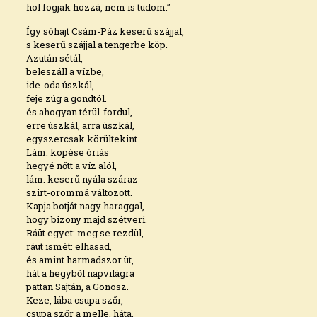
hol fogjak hozzá, nem is tudom.”
Így sóhajt Csám-Páz keserű szájjal,
s keserű szájjal a tengerbe köp.
Azután sétál,
beleszáll a vízbe,
ide-oda úszkál,
feje zúg a gondtól.
és ahogyan térül-fordul,
erre úszkál, arra úszkál,
egyszercsak körültekint.
Lám: köpése óriás
hegyé nőtt a víz alól,
lám: keserű nyála száraz
szirt-orommá változott.
Kapja botját nagy haraggal,
hogy bizony majd szétveri.
Ráüt egyet: meg se rezdül,
ráüt ismét: elhasad,
és amint harmadszor üt,
hát a hegyből napvilágra
pattan Sajtán, a Gonosz.
Keze, lába csupa szőr,
csupa szőr a melle, háta,