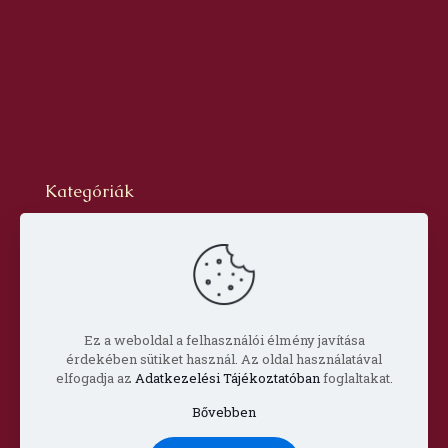
2016. november
2016. október
2016. szeptember
2016. augusztus
2016. június
2016. május
2016. április
2016. március
Kategóriák
Blog
dr. Szabó László Gyula
Hírlevél
Oldal
Prof. Aknai Tamás
Prof. Nagy Imre
Ez a weboldal a felhasználói élmény javítása
érdekében sütiket használ. Az oldal használatával
elfogadja az
Adatkezelési Tájékoztatóban
foglaltakat.
Bővebben
© Copyright 2022 Csorba Győző Társaság |
Impresszum