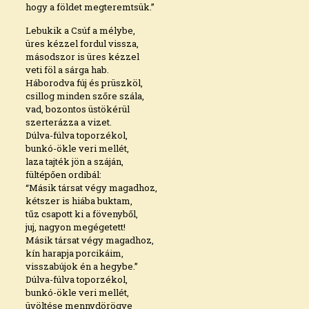
hogy a földet megteremtsük.”
Lebukik a Csúf a mélybe,
üres kézzel fordul vissza,
másodszor is üres kézzel
veti föl a sárga hab.
Háborodva fúj és prüszköl,
csillog minden szőre szála,
vad, bozontos üstökérül
szerterázza a vizet.
Dúlva-fúlva toporzékol,
bunkó-ökle veri mellét,
laza tajték jön a száján,
fültépően ordibál:
“Másik társat végy magadhoz,
kétszer is hiába buktam,
tűz csapott ki a fövenyből,
juj, nagyon megégetett!
Másik társat végy magadhoz,
kín harapja porcikáim,
visszabújok én a hegybe.”
Dúlva-fúlva toporzékol,
bunkó-ökle veri mellét,
üvöltése mennydörögve