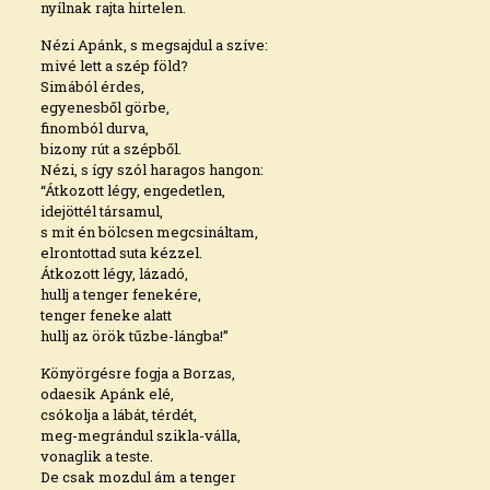
nyílnak rajta hirtelen.
Nézi Apánk, s megsajdul a szíve:
mivé lett a szép föld?
Simából érdes,
egyenesből görbe,
finomból durva,
bizony rút a szépből.
Nézi, s így szól haragos hangon:
“Átkozott légy, engedetlen,
idejöttél társamul,
s mit én bölcsen megcsináltam,
elrontottad suta kézzel.
Átkozott légy, lázadó,
hullj a tenger fenekére,
tenger feneke alatt
hullj az örök tűzbe-lángba!”
Könyörgésre fogja a Borzas,
odaesik Apánk elé,
csókolja a lábát, térdét,
meg-megrándul szikla-válla,
vonaglik a teste.
De csak mozdul ám a tenger