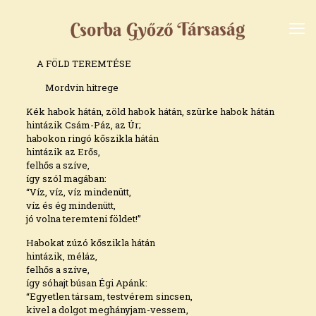
A FÖLD TEREMTÉSE
Mordvin hitrege
Kék habok hátán, zöld habok hátán, szürke habok hátán
hintázik Csám-Páz, az Úr;
habokon ringó kőszikla hátán
hintázik az Erős,
felhős a szíve,
így szól magában:
“Víz, víz, víz mindenütt,
víz és ég mindenütt,
jó volna teremteni földet!”
Habokat zúzó kőszikla hátán
hintázik, méláz,
felhős a szíve,
így sóhajt búsan Égi Apánk:
“Egyetlen társam, testvérem sincsen,
kivel a dolgot meghányjam-vessem,