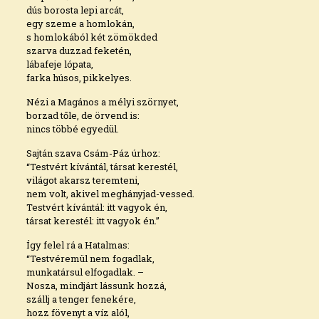
dús borosta lepi arcát,
egy szeme a homlokán,
s homlokából két zömökded
szarva duzzad feketén,
lábafeje lópata,
farka húsos, pikkelyes.
Nézi a Magános a mélyi szörnyet,
borzad tőle, de örvend is:
nincs többé egyedül.
Sajtán szava Csám-Páz úrhoz:
“Testvért kívántál, társat kerestél,
világot akarsz teremteni,
nem volt, akivel meghányjad-vessed.
Testvért kívántál: itt vagyok én,
társat kerestél: itt vagyok én.”
Így felel rá a Hatalmas:
“Testvéremül nem fogadlak,
munkatársul elfogadlak. –
Nosza, mindjárt lássunk hozzá,
szállj a tenger fenekére,
hozz fövenyt a víz alól,