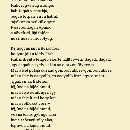
Háborogva zúg a tenger,
hab-fogait vicsorítja,
bőgve torpan, sírva hátrál,
tajtékozva szűkül egyre.
Nézi boldogan Apánk
a növekvő, ifjú földet,
nézi, nézi, s mosolyog.
De hogyan járt a Bozontos,
hogyan járt a Mély Fia?
Hát, miként a tenger-szerte hullt föveny dagadt, dagadt,
úgy dagadt a nyelve alján az elorzott föveny is.
Már a két pofája duzzad gömbölyűbbre-gömbölyűbbre,
már a feje is nagyobb, és nagyobb lesz egyre-másra;
jajgat, sír az Éktelen,
fúj, üvölt a fájdalomtul,
már a feje dombnyi nagy,
már a feje kicsi hegy lett,
már a felhőket veri, –
fúj, üvölt a fájdalomtul,
vézna teste, gyönge lába
ing a szörnyű súly alatt,
fúj, üvölt a fájdalomtul,