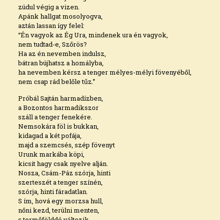
zúdul végig a vizen.
Apánk hallgat mosolyogva,
aztán lassan így felel:
“Én vagyok az Ég Ura, mindenek ura én vagyok,
nem tudtad-e, Szőrös?
Ha az én nevemben indulsz,
bátran bújhatsz a homályba,
ha nevemben kérsz a tenger mélyes-mélyi fövenyéből,
nem csap rád belőle tűz.”
Próbál Sajtán harmadízben,
a Bozontos harmadikszor
száll a tenger fenekére.
Nemsokára föl is bukkan,
kidagad a két pofája,
majd a szemcsés, szép fövenyt
Urunk markába köpi,
kicsit hagy csak nyelve alján.
Nosza, Csám-Páz szórja, hinti
szerteszét a tenger színén,
szórja, hinti fáradatlan.
S ím, hová egy morzsa hull,
nőni kezd, terülni menten,
s termőfölddé változik.