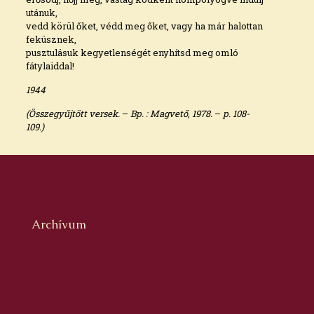
utánuk,
vedd körül őket, védd meg őket, vagy ha már halottan
feküsznek,
pusztulásuk kegyetlenségét enyhítsd meg omló
fátylaiddal!
1944
(Összegyűjtött versek.
–
Bp. : Magvető, 1978.
–
p. 108-
109.)
Archívum
2026. augusztus
2026. július
2026. június
2026. május
2026. április