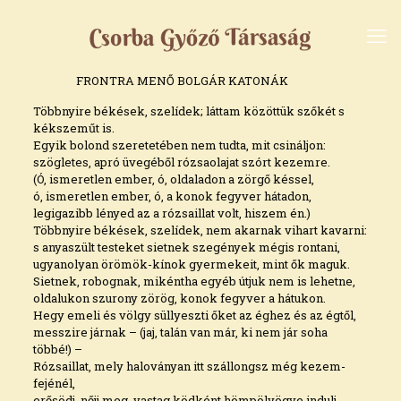
FRONTRA MENŐ BOLGÁR KATONÁK
Többnyire békések, szelídek; láttam közöttük szőkét s
kékszeműt is.
Egyik bolond szeretetében nem tudta, mit csináljon:
szögletes, apró üvegéből rózsaolajat szórt kezemre.
(Ó, ismeretlen ember, ó, oldaladon a zörgő késsel,
ó, ismeretlen ember, ó, a konok fegyver hátadon,
legigazibb lényed az a rózsaillat volt, hiszem én.)
Többnyire békések, szelídek, nem akarnak vihart kavarni:
s anyaszült testeket sietnek szegények mégis rontani,
ugyanolyan örömök-kínok gyermekeit, mint ők maguk.
Sietnek, robognak, mikéntha egyéb útjuk nem is lehetne,
oldalukon szurony zörög, konok fegyver a hátukon.
Hegy emeli és völgy süllyeszti őket az éghez és az égtől,
messzire járnak – (jaj, talán van már, ki nem jár soha
többé!) –
Rózsaillat, mely haloványan itt szállongsz még kezem-
fejénél,
erősödj, nőjj meg, vastag ködként hömpölyögve indulj