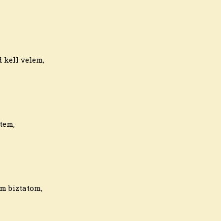
 kell velem,
tem,
em biztatom,