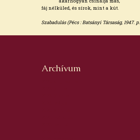
akárhogyan csinálja más,
fáj nélküled, és sírok, mint a kút.
Szabadulás (Pécs : Batsányi Társaság, 1947. p.
Archívum
2026. augusztus
2026. július
2026. június
2026. május
2026. április
2026. március
2026. február
2026. január
2025. december