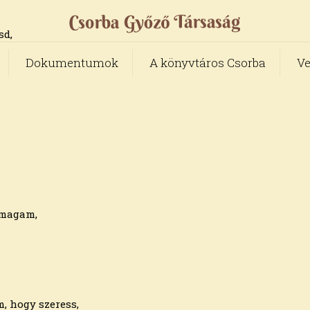
sd,
Dokumentumok
A könyvtáros Csorba
Ve
ymagam,
, hogy szeress,