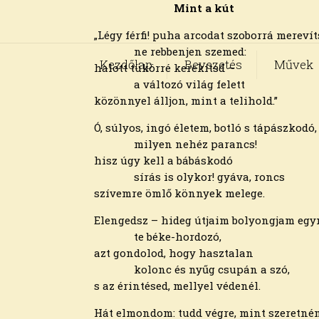
Mint a kút
„Légy férfi! puha arcodat szoborrá merevít
ne rebbenjen szemed:
Kezdőlap
Bevezetés
Művek
halott tükörré kerekítsd –
a változó világ felett
közönnyel álljon, mint a telihold.”
Ó, súlyos, ingó életem, botló s tápászkodó,
milyen nehéz parancs!
hisz úgy kell a bábáskodó
sírás is olykor! gyáva, roncs
szívemre ömlő könnyek melege.
Elengedsz – hideg útjaim bolyongjam eg
te béke-hordozó,
azt gondolod, hogy hasztalan
kolonc és nyűg csupán a szó,
s az érintésed, mellyel védenél.
Hát elmondom: tudd végre, mint szeretném