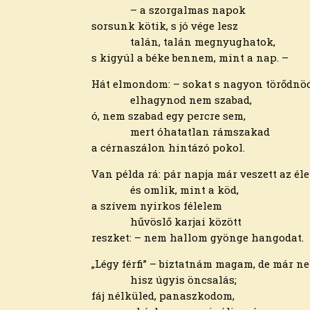
– a szorgalmas napok
sorsunk kötik, s jó vége lesz
talán, talán megnyughatok,
s kigyúl a béke bennem, mint a nap. –
Hát elmondom: – sokat s nagyon törődnöd
elhagynod nem szabad,
ó, nem szabad egy percre sem,
mert óhatatlan rámszakad
a cérnaszálon hintázó pokol.
Van példa rá: pár napja már veszett az éle
és omlik, mint a köd,
a szívem nyirkos félelem
hűvöslő karjai között
reszket: – nem hallom gyönge hangodat.
„Légy férfi” – biztatnám magam, de már n
hisz úgyis öncsalás;
fáj nélküled, panaszkodom,