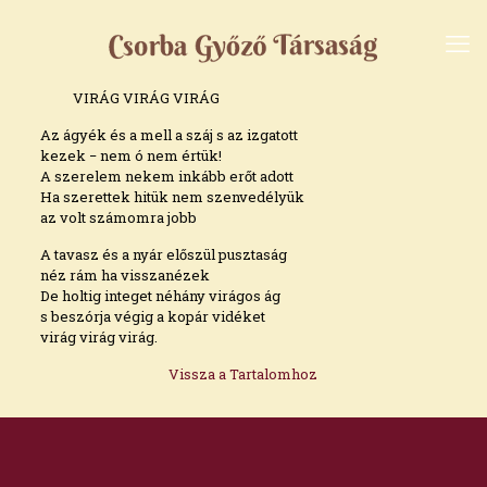
VIRÁG VIRÁG VIRÁG
Az ágyék és a mell a száj s az izgatott
kezek − nem ó nem értük!
A szerelem nekem inkább erőt adott
Ha szerettek hitük nem szenvedélyük
az volt számomra jobb
A tavasz és a nyár előszül pusztaság
néz rám ha visszanézek
De holtig integet néhány virágos ág
s beszórja végig a kopár vidéket
virág virág virág.
Vissza a Tartalomhoz