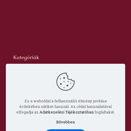
2016. november
2016. október
2016. szeptember
2016. augusztus
2016. június
2016. május
2016. április
2016. március
Kategóriák
Blog
dr. Szabó László Gyula
Hírlevél
Oldal
Prof. Aknai Tamás
Prof. Nagy Imre
Ez a weboldal a felhasználói élmény javítása
érdekében sütiket használ. Az oldal használatával
elfogadja az
Adatkezelési Tájékoztatóban
foglaltakat.
Bővebben
© Copyright 2022 Csorba Győző Társaság |
Impresszum