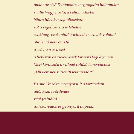
mikor az első Feltámadás megragadta halottjukat
s vitte (vagy hozta) a Feltámadásba
Nincs hát ok a sajnálkozásra
sőt a vigadozásra is lehetne
csakhogy ezek mind értelmetlen szavak valahol
ahol a fű nem ez a fű
a szó nem ez a szó
a helyszín és cselekvések formája logikája más
Mert kérdezték a villogó ruhájú ismeretlenek
„Mit kerestek nincs itt feltámadott”
És attól kezdve meggyorsult a történelem
attól kezdve érdemes
végigcsinálni
az iszonyatos és gyönyörű napokat