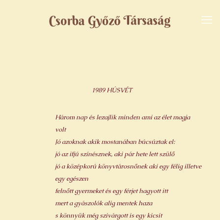
1989 HÚSVÉT
Három nap és lezajlik minden ami az élet magja
volt
Jó azoknak akik mostanában búcsúztak el:
jó az ifjú színésznek, aki pár hete lett szülő
jó a középkorú könyvtárosnőnek aki egy félig illetve
egy egészen
felnőtt gyermeket és egy férjet hagyott itt
mert a gyászolók alig mentek haza
s könnyük még szivárgott is egy kicsit