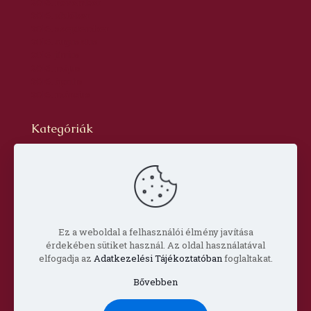
2016. november
2016. október
2016. szeptember
2016. augusztus
2016. június
2016. május
2016. április
2016. március
Kategóriák
Blog
dr. Szabó László Gyula
Hírlevél
Oldal
Prof. Aknai Tamás
Prof. Nagy Imre
Ez a weboldal a felhasználói élmény javítása
érdekében sütiket használ. Az oldal használatával
elfogadja az
Adatkezelési Tájékoztatóban
foglaltakat.
Bővebben
© Copyright 2022 Csorba Győző Társaság |
Impresszum