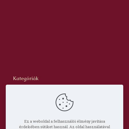
2017. március
2017. február
2017. január
2016. december
2016. november
2016. október
2016. szeptember
2016. augusztus
2016. június
2016. május
2016. április
2016. március
Kategóriák
Blog
dr. Szabó László Gyula
Hírlevél
Oldal
Prof. Aknai Tamás
Prof. Nagy Imre
Ez a weboldal a felhasználói élmény javítása
érdekében sütiket használ. Az oldal használatával