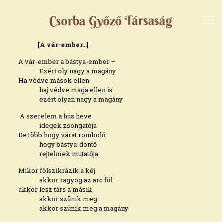
[A vár-ember…]
A vár-ember a bástya-ember –
Ezért oly nagy a magány
Ha védve mások ellen
haj védve maga ellen is
ezért olyan nagy a magány
A szerelem a hús heve
idegek zsongatója
De több hogy várat romboló
hogy bástya-döntő
rejtelmek mutatója
Mikor fölszikrázik a kéj
akkor ragyog az arc föl
akkor lesz társ a másik
akkor szünik meg
akkor szünik meg a magány