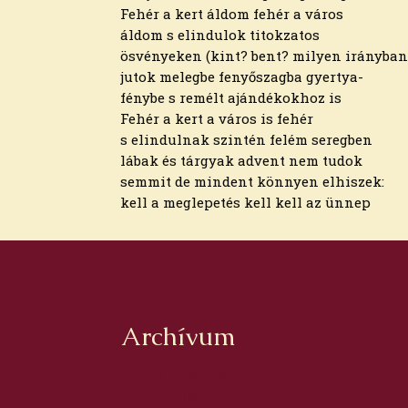
Fehér a kert áldom fehér a város
áldom s elindulok titokzatos
ösvényeken (kint? bent? milyen irányban
jutok melegbe fenyőszagba gyertya-
fénybe s remélt ajándékokhoz is
Fehér a kert a város is fehér
s elindulnak szintén felém seregben
lábak és tárgyak advent nem tudok
semmit de mindent könnyen elhiszek:
kell a meglepetés kell kell az ünnep
Archívum
2026. augusztus
2026. július