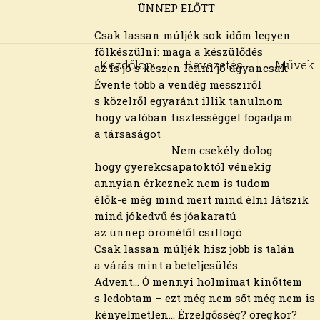
ÜNNEP ELŐTT
Csak lassan múljék sok időm legyen
fölkészülni: maga a készülődés
Kezdőlap
Bevezetés
Művek
az is jó s készen lenni jó ugyancsak
Évente több a vendég messziről
s közelről egyaránt illik tanulnom
hogy valóban tisztességgel fogadjam
a társaságot
Nem csekély dolog
hogy gyerekcsapatoktól vénekig
annyian érkeznek nem is tudom
élők-e még mind mert mind élni látszik
mind jókedvű és jóakaratú
az ünnep örömétől csillogó
Csak lassan múljék hisz jobb is talán
a várás mint a beteljesülés
Advent… Ó mennyi holmimat kinőttem
s ledobtam – ezt még nem sőt még nem is
kényelmetlen… Érzelgősség? öregkor?